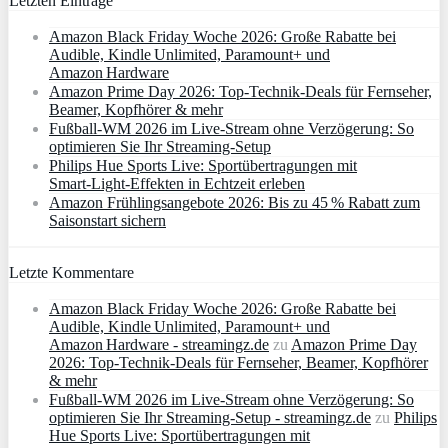
Letzten Einträge
Amazon Black Friday Woche 2026: Große Rabatte bei
Audible, Kindle Unlimited, Paramount+ und
Amazon Hardware
Amazon Prime Day 2026: Top-Technik-Deals für Fernseher,
Beamer, Kopfhörer & mehr
Fußball-WM 2026 im Live-Stream ohne Verzögerung: So
optimieren Sie Ihr Streaming-Setup
Philips Hue Sports Live: Sportübertragungen mit
Smart‑Light‑Effekten in Echtzeit erleben
Amazon Frühlingsangebote 2026: Bis zu 45 % Rabatt zum
Saisonstart sichern
Letzte Kommentare
Amazon Black Friday Woche 2026: Große Rabatte bei
Audible, Kindle Unlimited, Paramount+ und
Amazon Hardware - streamingz.de
zu
Amazon Prime Day
2026: Top-Technik-Deals für Fernseher, Beamer, Kopfhörer
& mehr
Fußball-WM 2026 im Live-Stream ohne Verzögerung: So
optimieren Sie Ihr Streaming-Setup - streamingz.de
zu
Philips
Hue Sports Live: Sportübertragungen mit