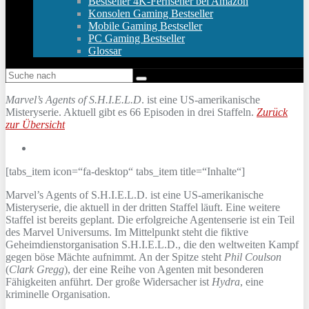
Bestseller 4K-Fernseher bei Amazon
Konsolen Gaming Bestseller
Mobile Gaming Bestseller
PC Gaming Bestseller
Glossar
Marvel’s Agents of S.H.I.E.L.D
. ist eine US-amerikanische
Misteryserie. Aktuell gibt es 66 Episoden in drei Staffeln.
Zurück
zur Übersicht
[tabs_item icon=“fa-desktop“ tabs_item title=“Inhalte“]
Marvel’s Agents of S.H.I.E.L.D. ist eine US-amerikanische
Misteryserie, die aktuell in der dritten Staffel läuft. Eine weitere
Staffel ist bereits geplant. Die erfolgreiche Agentenserie ist ein Teil
des Marvel Universums. Im Mittelpunkt steht die fiktive
Geheimdienstorganisation S.H.I.E.L.D., die den weltweiten Kampf
gegen böse Mächte aufnimmt. An der Spitze steht
Phil Coulson
(
Clark Gregg
), der eine Reihe von Agenten mit besonderen
Fähigkeiten anführt. Der große Widersacher ist
Hydra
, eine
kriminelle Organisation.