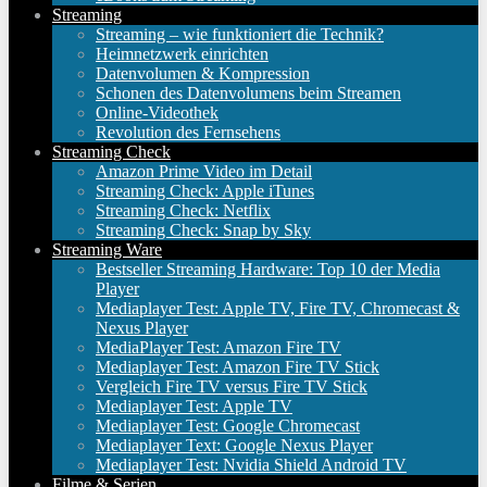
Streaming
Streaming – wie funktioniert die Technik?
Heimnetzwerk einrichten
Datenvolumen & Kompression
Schonen des Datenvolumens beim Streamen
Online-Videothek
Revolution des Fernsehens
Streaming Check
Amazon Prime Video im Detail
Streaming Check: Apple iTunes
Streaming Check: Netflix
Streaming Check: Snap by Sky
Streaming Ware
Bestseller Streaming Hardware: Top 10 der Media
Player
Mediaplayer Test: Apple TV, Fire TV, Chromecast &
Nexus Player
MediaPlayer Test: Amazon Fire TV
Mediaplayer Test: Amazon Fire TV Stick
Vergleich Fire TV versus Fire TV Stick
Mediaplayer Test: Apple TV
Mediaplayer Test: Google Chromecast
Mediaplayer Text: Google Nexus Player
Mediaplayer Test: Nvidia Shield Android TV
Filme & Serien