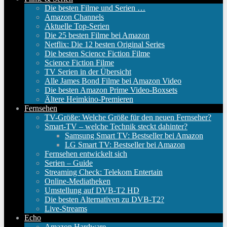
Die besten Filme und Serien …
Amazon Channels
Aktuelle Top-Serien
Die 25 besten Filme bei Amazon
Netflix: Die 12 besten Original Series
Die besten Science Fiction Filme
Science Fiction Filme
TV Serien in der Übersicht
Alle James Bond Filme bei Amazon Video
Die besten Amazon Prime Video-Boxsets
Ältere Heimkino-Premieren
Fernsehen
TV-Größe: Welche Größe für den neuen Fernseher?
Smart-TV – welche Technik steckt dahinter?
Samsung Smart TV: Bestseller bei Amazon
LG Smart TV: Bestseller bei Amazon
Fernsehen entwickelt sich
Serien – Guide
Streaming Check: Telekom Entertain
Online-Mediatheken
Umstellung auf DVB-T2 HD
Die besten Alternativen zu DVB-T2?
Live-Streams
Echo
Amazon Hardware