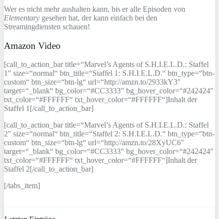
Wer es nicht mehr aushalten kann, bis er alle Episoden von
Elementary
gesehen hat, der kann einfach bei den
Streamingdiensten schauen!
Amazon Video
[call_to_action_bar title=“Marvel’s Agents of S.H.I.E.L.D.: Staffel
1″ size=“normal“ btn_title=“Staffel 1: S.H.I.E.L.D.“ btn_type=“btn-
custom“ btn_size=“btn-lg“ url=“http://amzn.to/2933kY3″
target=“_blank“ bg_color=“#CC3333″ bg_hover_color=“#242424″
txt_color=“#FFFFFF“ txt_hover_color=“#FFFFFF“]Inhalt der
Staffel 1[/call_to_action_bar]
[call_to_action_bar title=“Marvel’s Agents of S.H.I.E.L.D.: Staffel
2″ size=“normal“ btn_title=“Staffel 2: S.H.I.E.L.D.“ btn_type=“btn-
custom“ btn_size=“btn-lg“ url=“http://amzn.to/28XyUC6″
target=“_blank“ bg_color=“#CC3333″ bg_hover_color=“#242424″
txt_color=“#FFFFFF“ txt_hover_color=“#FFFFFF“]Inhalt der
Staffel 2[/call_to_action_bar]
[/tabs_item]