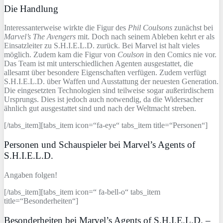
Die Handlung
Interessanterweise wirkte die Figur des
Phil Coulsons
zunächst bei
Marvel’s The Avengers
mit. Doch nach seinem Ableben kehrt er als
Einsatzleiter zu S.H.I.E.L.D. zurück. Bei Marvel ist halt vieles
möglich. Zudem kam die Figur von
Coulson
in den Comics nie vor.
Das Team ist mit unterschiedlichen Agenten ausgestattet, die
allesamt über besondere Eigenschaften verfügen. Zudem verfügt
S.H.I.E.L.D. über Waffen und Ausstattung der neuesten Generation.
Die eingesetzten Technologien sind teilweise sogar außerirdischem
Ursprungs. Dies ist jedoch auch notwendig, da die Widersacher
ähnlich gut ausgestattet sind und nach der Weltmacht streben.
[/tabs_item][tabs_item icon=“fa-eye“ tabs_item title=“Personen“]
Personen und Schauspieler bei Marvel’s Agents of
S.H.I.E.L.D.
Angaben folgen!
[/tabs_item][tabs_item icon=“ fa-bell-o“ tabs_item
title=“Besonderheiten“]
Besonderheiten bei Marvel’s Agents of S.H.I.E.L.D. –