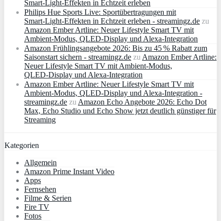
Smart‑Light‑Effekten in Echtzeit erleben
Philips Hue Sports Live: Sportübertragungen mit
Smart‑Light‑Effekten in Echtzeit erleben - streamingz.de
zu
Amazon Ember Artline: Neuer Lifestyle Smart TV mit
Ambient‑Modus, QLED‑Display und Alexa‑Integration
Amazon Frühlingsangebote 2026: Bis zu 45 % Rabatt zum
Saisonstart sichern - streamingz.de
zu
Amazon Ember Artline:
Neuer Lifestyle Smart TV mit Ambient‑Modus,
QLED‑Display und Alexa‑Integration
Amazon Ember Artline: Neuer Lifestyle Smart TV mit
Ambient‑Modus, QLED‑Display und Alexa‑Integration -
streamingz.de
zu
Amazon Echo Angebote 2026: Echo Dot
Max, Echo Studio und Echo Show jetzt deutlich günstiger für
Streaming
Kategorien
Allgemein
Amazon Prime Instant Video
Apps
Fernsehen
Filme & Serien
Fire TV
Fotos