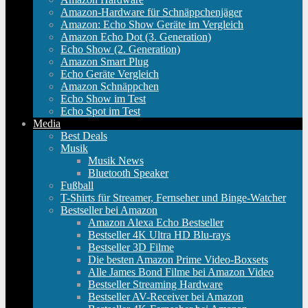
Amazon-Hardware für Schnäppchenjäger
Amazon: Echo Show Geräte im Vergleich
Amazon Echo Dot (3. Generation)
Echo Show (2. Generation)
Amazon Smart Plug
Echo Geräte Vergleich
Amazon Schnäppchen
Echo Show im Test
Echo Spot im Test
Media
Best Deals
Musik
Musik News
Bluetooth Speaker
Fußball
T-Shirts für Streamer, Fernseher und Binge-Watcher
Bestseller bei Amazon
Amazon Alexa Echo Bestseller
Bestseller 4K Ultra HD Blu-rays
Bestseller 3D Filme
Die besten Amazon Prime Video-Boxsets
Alle James Bond Filme bei Amazon Video
Bestseller Streaming Hardware
Bestseller AV-Receiver bei Amazon