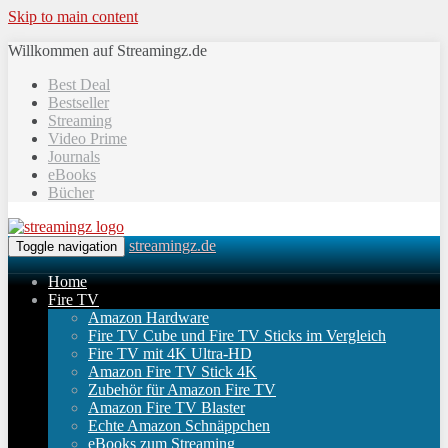
Skip to main content
Willkommen auf Streamingz.de
Best Deal
Bestseller
Streaming
Video Prime
Journals
eBooks
Bücher
streamingz.de
Toggle navigation
Home
Fire TV
Amazon Hardware
Fire TV Cube und Fire TV Sticks im Vergleich
Fire TV mit 4K Ultra-HD
Amazon Fire TV Stick 4K
Zubehör für Amazon Fire TV
Amazon Fire TV Blaster
Echte Amazon Schnäppchen
eBooks zum Streaming