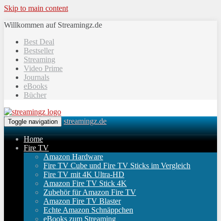
Skip to main content
Willkommen auf Streamingz.de
Best Deal
Bestseller
Streaming
Video Prime
Journals
eBooks
Bücher
streamingz.de
Toggle navigation
Home
Fire TV
Amazon Hardware
Fire TV Cube und Fire TV Sticks im Vergleich
Fire TV mit 4K Ultra-HD
Amazon Fire TV Stick 4K
Zubehör für Amazon Fire TV
Amazon Fire TV Blaster
Echte Amazon Schnäppchen
eBooks zum Streaming