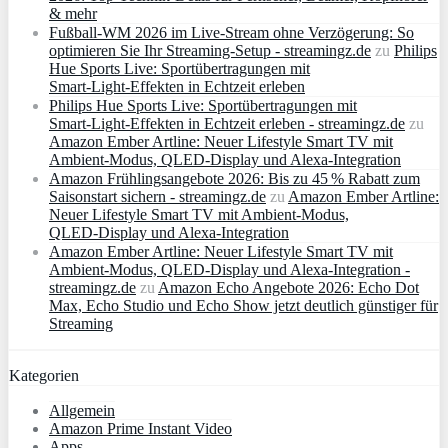
& mehr
Fußball-WM 2026 im Live-Stream ohne Verzögerung: So
optimieren Sie Ihr Streaming-Setup - streamingz.de
zu
Philips
Hue Sports Live: Sportübertragungen mit
Smart‑Light‑Effekten in Echtzeit erleben
Philips Hue Sports Live: Sportübertragungen mit
Smart‑Light‑Effekten in Echtzeit erleben - streamingz.de
zu
Amazon Ember Artline: Neuer Lifestyle Smart TV mit
Ambient‑Modus, QLED‑Display und Alexa‑Integration
Amazon Frühlingsangebote 2026: Bis zu 45 % Rabatt zum
Saisonstart sichern - streamingz.de
zu
Amazon Ember Artline:
Neuer Lifestyle Smart TV mit Ambient‑Modus,
QLED‑Display und Alexa‑Integration
Amazon Ember Artline: Neuer Lifestyle Smart TV mit
Ambient‑Modus, QLED‑Display und Alexa‑Integration -
streamingz.de
zu
Amazon Echo Angebote 2026: Echo Dot
Max, Echo Studio und Echo Show jetzt deutlich günstiger für
Streaming
Kategorien
Allgemein
Amazon Prime Instant Video
Apps