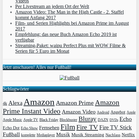
Videos
Per Livestream an jedem Ort der Welt
Amazon Video: The Man in the High Castle - 2. Staffel
kommt Anfang 2017
Film- und Serien Highlights bei Amazon Prime im August
2017
Empfehlung: das neue Buch Amazon Echo 2019 ist
verfügbar
Streaming-Paket: waipu Perfect Plus mit WOW Filme &
Serien für 5 Euro im Monat
Jetzt anschauen! Alles nur Fußball!
Schlagwörter
Amazon
Amazon
Amazon Prime
Alexa
4k
Prime Instant Video
Amazon Video
Angebot
Apple
Android
Bluray
Echo
Apple Music
Apple TV
Blockbuster
DAZN
Black Friday
DVDs
Film
Fire TV
Fire TV Stick
Fernsehen
Echo Dot
Echo Show
Fußball
Musik
Musik Streaming
Netflix
Mediaplayer
Nachlass
komplette