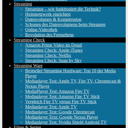
Streaming
Streaming – wie funktioniert die Technik?
Heimnetzwerk einrichten
Datenvolumen & Kompression
Schonen des Datenvolumens beim Streamen
Online-Videothek
Revolution des Fernsehens
Streaming Check
Amazon Prime Video im Detail
Streaming Check: Apple iTunes
Streaming Check: Netflix
Streaming Check: Snap by Sky
Streaming Ware
Bestseller Streaming Hardware: Top 10 der Media
Player
Mediaplayer Test: Apple TV, Fire TV, Chromecast &
Nexus Player
MediaPlayer Test: Amazon Fire TV
Mediaplayer Test: Amazon Fire TV Stick
Vergleich Fire TV versus Fire TV Stick
Mediaplayer Test: Apple TV
Mediaplayer Test: Google Chromecast
Mediaplayer Text: Google Nexus Player
Mediaplayer Test: Nvidia Shield Android TV
Filme & Serien