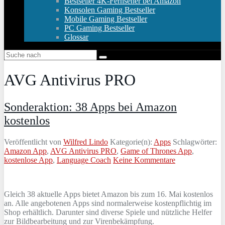
Bestseller 4K-Fernseher bei Amazon
Konsolen Gaming Bestseller
Mobile Gaming Bestseller
PC Gaming Bestseller
Glossar
AVG Antivirus PRO
Sonderaktion: 38 Apps bei Amazon
kostenlos
Veröffentlicht von
Wilfred Lindo
Kategorie(n):
Apps
Schlagwörter:
Amazon App
,
AVG Antivirus PRO
,
Game of Thrones App
,
kostenlose App
,
Language Coach
Keine Kommentare
Gleich 38 aktuelle Apps bietet Amazon bis zum 16. Mai kostenlos
an. Alle angebotenen Apps sind normalerweise kostenpflichtig im
Shop erhältlich. Darunter sind diverse Spiele und nützliche Helfer
zur Bildbearbeitung und zur Virenbekämpfung.