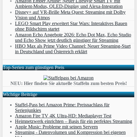
Amazon Ember Artline: Neuer Lifestyle Smart TV mit
Ambient‑Modus, QLED‑Display und Alexa‑Integration
Disney+ auf VR-Brille Meta Quest: Streaming mit Dolby
Vision und Atmos
LEGO Smart Play erweitert Star Wars: Interaktives Bauen
ohne Bildschirm startet
Amazon Echo Angebote 2026: Echo Dot Max, Echo Studio
und Echo Show jetzt deutlich günstiger für Streaming
HBO Max als Prime Video Channel: Neuer Streaming‑Start
in Deutschland und Österreich erklärt
Top-Serien zum günstigen Preis
NEU: Hier finden Sie aktuelle Staffeln zum besten Preis!
Wichtige Beiträge
Staffel-Pass bei Amazon Prime: Preisnachlass für
Serienjunkies
Amazon Fire TV 4K Ultra-HD: Mediaplayer Test
Heimnetzwerk einrichten – Basis für ein perfektes Streaming
Apple Music: Probleme mit seinen Servern
Streaming - Datenvolumen und Kompression bei eigenen