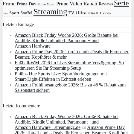
Serie
Prime
Rabatt
Prime Video
Prime Day
Reviews
Prime Music
Streaming
Ultra
Sport
Staffel
TV
Ultra HD
Video
Sky
Letzten Einträge
Amazon Black Friday Woche 2026: Große Rabatte bei
Audible, Kindle Unlimited, Paramount+ und
Amazon Hardware
Amazon Prime Day 2026: Top-Technik-Deals für Fernseher,
Beamer, Kopfhörer & mehr
Fußball-WM 2026 im Live-Stream ohne Verzögerung: So
optimieren Sie Ihr Streaming-Setup
Philips Hue Sports Live: Sportübertragungen mit
Smart‑Light‑Effekten in Echtzeit erleben
Amazon Frühlingsangebote 2026: Bis zu 45 % Rabatt zum
Saisonstart sichern
Letzte Kommentare
Amazon Black Friday Woche 2026: Große Rabatte bei
Audible, Kindle Unlimited, Paramount+ und
Amazon Hardware - streamingz.de
zu
Amazon Prime Day
2026: Top-Technik-Deals für Fernseher, Beamer, Kopfhörer