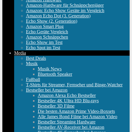
Amazon-Hardware für Schnäppchenjäger
Amazon: Echo Show Geräte im Vergleich
Amazon Echo Dot (3. Generation)
Echo Show (2. Generation)
Amazon Smart Plug
Echo Geräte Vergleich
Amazon Schnäppchen
Echo Show im Test
Echo Spot im Test
Media
Best Deals
Musik
Musik News
Bluetooth Speaker
Fußball
T-Shirts für Streamer, Fernseher und Binge-Watcher
Bestseller bei Amazon
Amazon Alexa Echo Bestseller
Bestseller 4K Ultra HD Blu-rays
Bestseller 3D Filme
Die besten Amazon Prime Video-Boxsets
Alle James Bond Filme bei Amazon Video
Bestseller Streaming Hardware
Bestseller AV-Receiver bei Amazon