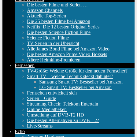
Die besten Filme und Serien …
Amazon Channels
Aktuelle Top-Serien
Die 25 besten Filme bei Amazon
Netflix: Die 12 besten Original Series
Die besten Science Fiction Filme
Science Fiction Filme
TV Serien in der Übersicht
Alle James Bond Filme bei Amazon Video
Die besten Amazon Prime Video-Boxsets
Ältere Heimkino-Premieren
Fernsehen
TV-Größe: Welche Größe für den neuen Fernseher?
Smart-TV – welche Technik steckt dahinter?
Samsung Smart TV: Bestseller bei Amazon
LG Smart TV: Bestseller bei Amazon
Fernsehen entwickelt sich
Serien – Guide
Streaming Check: Telekom Entertain
Online-Mediatheken
Umstellung auf DVB-T2 HD
Die besten Alternativen zu DVB-T2?
Live-Streams
Echo
Amazon Hardware