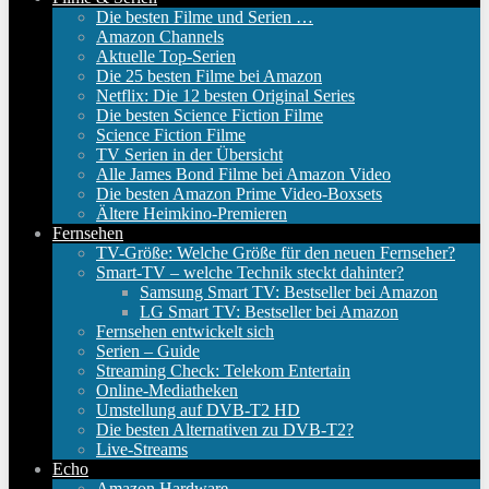
Die besten Filme und Serien …
Amazon Channels
Aktuelle Top-Serien
Die 25 besten Filme bei Amazon
Netflix: Die 12 besten Original Series
Die besten Science Fiction Filme
Science Fiction Filme
TV Serien in der Übersicht
Alle James Bond Filme bei Amazon Video
Die besten Amazon Prime Video-Boxsets
Ältere Heimkino-Premieren
Fernsehen
TV-Größe: Welche Größe für den neuen Fernseher?
Smart-TV – welche Technik steckt dahinter?
Samsung Smart TV: Bestseller bei Amazon
LG Smart TV: Bestseller bei Amazon
Fernsehen entwickelt sich
Serien – Guide
Streaming Check: Telekom Entertain
Online-Mediatheken
Umstellung auf DVB-T2 HD
Die besten Alternativen zu DVB-T2?
Live-Streams
Echo
Amazon Hardware