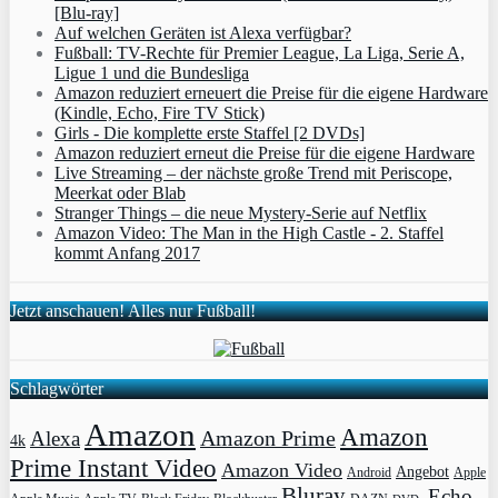
[Blu-ray]
Auf welchen Geräten ist Alexa verfügbar?
Fußball: TV-Rechte für Premier League, La Liga, Serie A,
Ligue 1 und die Bundesliga
Amazon reduziert erneuert die Preise für die eigene Hardware
(Kindle, Echo, Fire TV Stick)
Girls - Die komplette erste Staffel [2 DVDs]
Amazon reduziert erneut die Preise für die eigene Hardware
Live Streaming – der nächste große Trend mit Periscope,
Meerkat oder Blab
Stranger Things – die neue Mystery-Serie auf Netflix
Amazon Video: The Man in the High Castle - 2. Staffel
kommt Anfang 2017
Jetzt anschauen! Alles nur Fußball!
Schlagwörter
Amazon
Amazon
Amazon Prime
Alexa
4k
Prime Instant Video
Amazon Video
Angebot
Apple
Android
Bluray
Echo