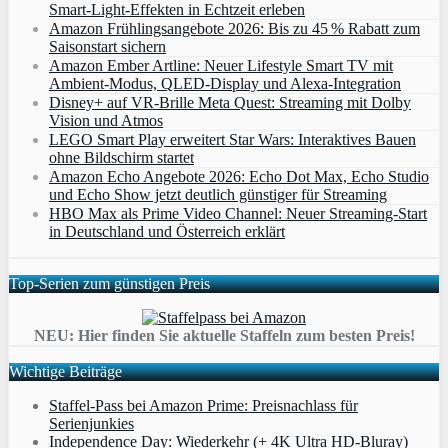
Smart‑Light‑Effekten in Echtzeit erleben
Amazon Frühlingsangebote 2026: Bis zu 45 % Rabatt zum
Saisonstart sichern
Amazon Ember Artline: Neuer Lifestyle Smart TV mit
Ambient‑Modus, QLED‑Display und Alexa‑Integration
Disney+ auf VR-Brille Meta Quest: Streaming mit Dolby
Vision und Atmos
LEGO Smart Play erweitert Star Wars: Interaktives Bauen
ohne Bildschirm startet
Amazon Echo Angebote 2026: Echo Dot Max, Echo Studio
und Echo Show jetzt deutlich günstiger für Streaming
HBO Max als Prime Video Channel: Neuer Streaming‑Start
in Deutschland und Österreich erklärt
Top-Serien zum günstigen Preis
NEU: Hier finden Sie aktuelle Staffeln zum besten Preis!
Wichtige Beiträge
Staffel-Pass bei Amazon Prime: Preisnachlass für
Serienjunkies
Independence Day: Wiederkehr (+ 4K Ultra HD-Bluray)