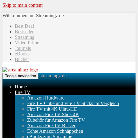
Skip to main content
Willkommen auf Streamingz.de
Best Deal
Bestseller
Streaming
Video Prime
Journals
eBooks
Bücher
streamingz.de
Toggle navigation
Home
Fire TV
Amazon Hardware
Fire TV Cube und Fire TV Sticks im Vergleich
Fire TV mit 4K Ultra-HD
Amazon Fire TV Stick 4K
Zubehör für Amazon Fire TV
Amazon Fire TV Blaster
Echte Amazon Schnäppchen
eBooks zum Streaming