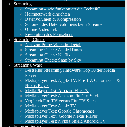
Streaming
Streaming – wie funktioniert die Technik?
Heimnetzwerk einrichten
Datenvolumen & Kompression
Schonen des Datenvolumens beim Streamen
Online-Videothek
Revolution des Fernsehens
Streaming Check
Amazon Prime Video im Detail
Streaming Check: Apple iTunes
Streaming Check: Netflix
Streaming Check: Snap by Sky
Streaming Ware
Bestseller Streaming Hardware: Top 10 der Media
Player
Mediaplayer Test: Apple TV, Fire TV, Chromecast &
Nexus Player
MediaPlayer Test: Amazon Fire TV
Mediaplayer Test: Amazon Fire TV Stick
Vergleich Fire TV versus Fire TV Stick
Mediaplayer Test: Apple TV
Mediaplayer Test: Google Chromecast
Mediaplayer Text: Google Nexus Player
Mediaplayer Test: Nvidia Shield Android TV
Filme & Serien