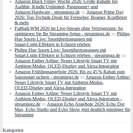
Amazon Black Friday Woche 2026: Große Rabatte bei
Audible, Kindle Unlimited, Paramount+ und
Amazon Hardware - streamingz.de
zu
Amazon Prime Day
2026: Top-Technik-Deals für Fernseher, Beamer, Kopfhörer
& mehr
Fußball-WM 2026 im Live-Stream ohne Verzögerung: So
optimieren Sie Ihr Streaming-Setup - streamingz.de
zu
Philips
Hue Sports Live: Sportübertragungen mit
Smart‑Light‑Effekten in Echtzeit erleben
Philips Hue Sports Live: Sportübertragungen mit
Smart‑Light‑Effekten in Echtzeit erleben - streamingz.de
zu
Amazon Ember Artline: Neuer Lifestyle Smart TV mit
Ambient‑Modus, QLED‑Display und Alexa‑Integration
Amazon Frühlingsangebote 2026: Bis zu 45 % Rabatt zum
Saisonstart sichern - streamingz.de
zu
Amazon Ember Artline:
Neuer Lifestyle Smart TV mit Ambient‑Modus,
QLED‑Display und Alexa‑Integration
Amazon Ember Artline: Neuer Lifestyle Smart TV mit
Ambient‑Modus, QLED‑Display und Alexa‑Integration -
streamingz.de
zu
Amazon Echo Angebote 2026: Echo Dot
Max, Echo Studio und Echo Show jetzt deutlich günstiger für
Streaming
Kategorien