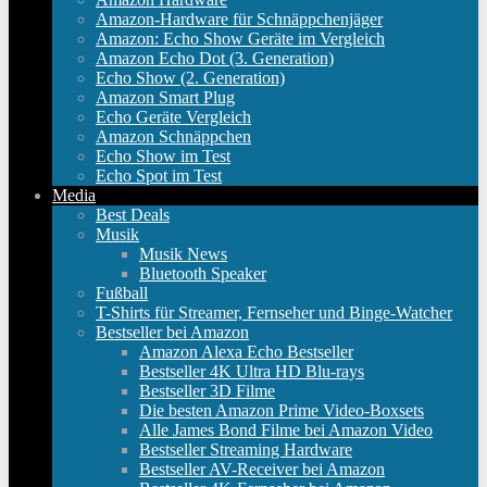
Amazon-Hardware für Schnäppchenjäger
Amazon: Echo Show Geräte im Vergleich
Amazon Echo Dot (3. Generation)
Echo Show (2. Generation)
Amazon Smart Plug
Echo Geräte Vergleich
Amazon Schnäppchen
Echo Show im Test
Echo Spot im Test
Media
Best Deals
Musik
Musik News
Bluetooth Speaker
Fußball
T-Shirts für Streamer, Fernseher und Binge-Watcher
Bestseller bei Amazon
Amazon Alexa Echo Bestseller
Bestseller 4K Ultra HD Blu-rays
Bestseller 3D Filme
Die besten Amazon Prime Video-Boxsets
Alle James Bond Filme bei Amazon Video
Bestseller Streaming Hardware
Bestseller AV-Receiver bei Amazon