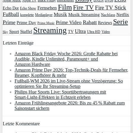
Apple Music
Apple TV
Blockbuster
DAZN
Black Friday
DVDs
Film
Fire TV
Fire TV Stick
Fernsehen
Echo Dot
Echo Show
Fußball
Musik
Musik Streaming
Netflix
Mediaplayer
Nachlass
komplette
Serie
Prime
Rabatt
Prime Video
Prime Day
Reviews
Prime Music
Streaming
Ultra
Sport
Staffel
TV
Ultra HD
Video
Sky
Letzten Einträge
Amazon Black Friday Woche 2026: Große Rabatte bei
Audible, Kindle Unlimited, Paramount+ und
Amazon Hardware
Amazon Prime Day 2026: Top-Technik-Deals für Fernseher,
Beamer, Kopfhörer & mehr
Fußball-WM 2026 im Live-Stream ohne Verzögerung: So
optimieren Sie Ihr Streaming-Setup
Philips Hue Sports Live: Sportübertragungen mit
Smart‑Light‑Effekten in Echtzeit erleben
Amazon Frühlingsangebote 2026: Bis zu 45 % Rabatt zum
Saisonstart sichern
Letzte Kommentare