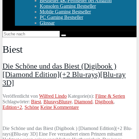
Bestseller 4K-Fernseher bei Amazon
Konsolen Gaming Bestseller
Mobile Gaming Bestseller
PC Gaming Bestseller
Glossar
Biest
Die Schöne und das Biest (Digibook )
[Diamond Edition](+2 Blu-rays)[Blu-ray
3D]
Veröffentlicht von
Wilfred Lindo
Kategorie(n):
Filme & Serien
Schlagwörter:
Biest
,
BluraysBluray
,
Diamond
,
Digibook
,
Edition+2
,
Schöne
Keine Kommentare
Die Schöne und das Biest (Digibook ) [Diamond Edition](+2 Blu-
rays)[Blu-ray 3D] Eine Fee verzaubert einen Prinzen mitsamt