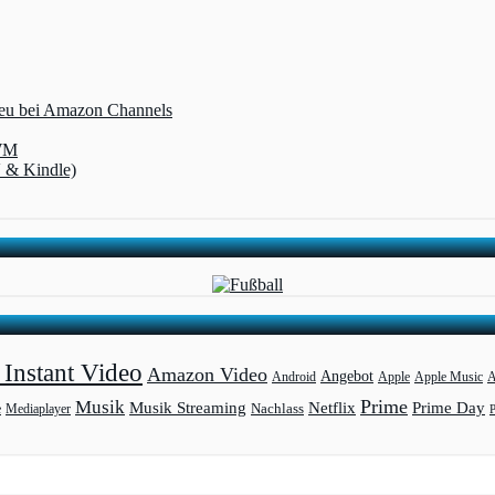
 neu bei Amazon Channels
-WM
V & Kindle)
Instant Video
Amazon Video
Angebot
Apple
Apple Music
A
Android
Prime
Musik
Musik Streaming
Netflix
Prime Day
Mediaplayer
Nachlass
e