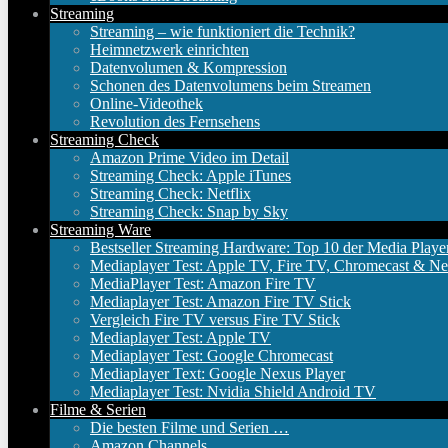
Streaming
Streaming – wie funktioniert die Technik?
Heimnetzwerk einrichten
Datenvolumen & Kompression
Schonen des Datenvolumens beim Streamen
Online-Videothek
Revolution des Fernsehens
Streaming Check
Amazon Prime Video im Detail
Streaming Check: Apple iTunes
Streaming Check: Netflix
Streaming Check: Snap by Sky
Streaming Ware
Bestseller Streaming Hardware: Top 10 der Media Playe
Mediaplayer Test: Apple TV, Fire TV, Chromecast & Ne
MediaPlayer Test: Amazon Fire TV
Mediaplayer Test: Amazon Fire TV Stick
Vergleich Fire TV versus Fire TV Stick
Mediaplayer Test: Apple TV
Mediaplayer Test: Google Chromecast
Mediaplayer Text: Google Nexus Player
Mediaplayer Test: Nvidia Shield Android TV
Filme & Serien
Die besten Filme und Serien …
Amazon Channels