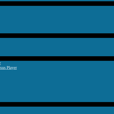
r
xus Player