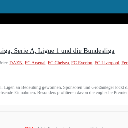
iga, Serie A, Ligue 1 und die Bundesliga
rter:
DAZN
,
FC Arsenal
,
FC Chelsea
,
FC Everton
,
FC Liverpool
,
Fer
all-Ligen an Bedeutung gewonnen. Sponsoren und Großanleger lockt das
sende Einnahmen. Besonders profitieren davon die englische Premier L