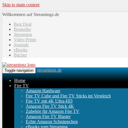
Skip to main content
Willkommen auf Streamingz.de
Best Deal
Bestseller
Streaming
Video Prime
Journals
eBooks
Bücher
streamingz.de
Toggle navigation
Home
Fire TV
Amazon Hardware
Fire TV Cube und Fire TV Sticks im Vergleich
Fire TV mit 4K Ultra-HD
Amazon Fire TV Stick 4K
Zubehör für Amazon Fire TV
Amazon Fire TV Blaster
Echte Amazon Schnäppchen
eBooks zum Streaming