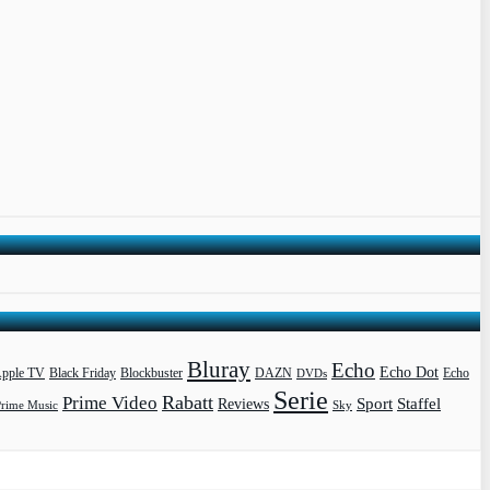
Bluray
Echo
Echo Dot
pple TV
Blockbuster
DAZN
Black Friday
DVDs
Echo
Serie
Rabatt
Prime Video
Sport
Staffel
Reviews
Prime Music
Sky