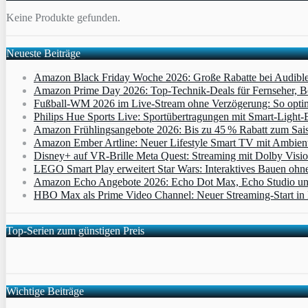
Keine Produkte gefunden.
Neueste Beiträge
Amazon Black Friday Woche 2026: Große Rabatte bei Audibl
Amazon Prime Day 2026: Top-Technik-Deals für Fernseher, 
Fußball-WM 2026 im Live-Stream ohne Verzögerung: So optimi
Philips Hue Sports Live: Sportübertragungen mit Smart‑Light‑E
Amazon Frühlingsangebote 2026: Bis zu 45 % Rabatt zum Saiso
Amazon Ember Artline: Neuer Lifestyle Smart TV mit Ambien
Disney+ auf VR-Brille Meta Quest: Streaming mit Dolby Visi
LEGO Smart Play erweitert Star Wars: Interaktives Bauen ohne 
Amazon Echo Angebote 2026: Echo Dot Max, Echo Studio und E
HBO Max als Prime Video Channel: Neuer Streaming‑Start in D
Top-Serien zum günstigen Preis
Wichtige Beiträge