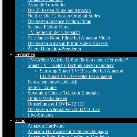
Aktuelle Top-Serien
Die 25 besten Filme bei Amazon
Netflix: Die 12 besten Original Series
Die besten Science Fiction Filme
Science Fiction Filme
TV Serien in der Übersicht
Alle James Bond Filme bei Amazon Video
Die besten Amazon Prime Video-Boxsets
Ältere Heimkino-Premieren
Fernsehen
TV-Größe: Welche Größe für den neuen Fernseher?
Smart-TV – welche Technik steckt dahinter?
Samsung Smart TV: Bestseller bei Amazon
LG Smart TV: Bestseller bei Amazon
Fernsehen entwickelt sich
Serien – Guide
Streaming Check: Telekom Entertain
Online-Mediatheken
Umstellung auf DVB-T2 HD
Die besten Alternativen zu DVB-T2?
Live-Streams
Echo
Amazon Hardware
Amazon-Hardware für Schnäppchenjäger
Amazon: Echo Show Geräte im Vergleich