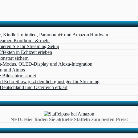
e, Kindle Unlimited, Paramount+ und Amazon Hardware
Beamer, Kopfhörer & mehr
eren Sie Ihr Streaming-Setup
ffekten in Echtzeit erleben
nstart sichern
t‑Modus, QLED‑Display und Alexa‑Integration
on und Atmos
Bildschirm startet
cho Show jetzt deutlich günstiger für Streaming
eutschland und Österreich erklärt
NEU: Hier finden Sie aktuelle Staffeln zum besten Preis!