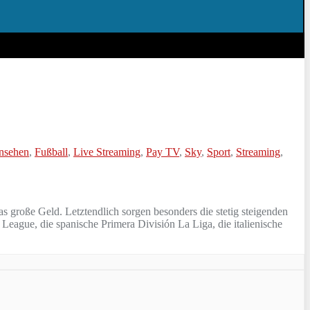
nsehen
,
Fußball
,
Live Streaming
,
Pay TV
,
Sky
,
Sport
,
Streaming
,
 große Geld. Letztendlich sorgen besonders die stetig steigenden
eague, die spanische Primera División La Liga, die italienische