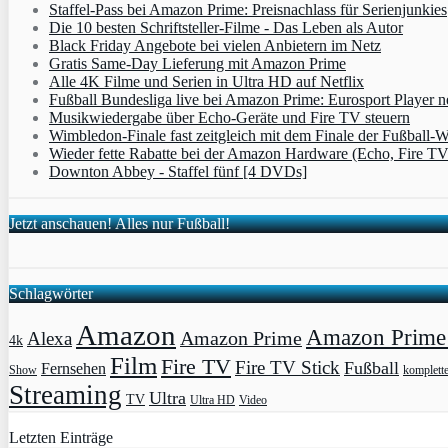
Staffel-Pass bei Amazon Prime: Preisnachlass für Serienjunkies
Die 10 besten Schriftsteller-Filme - Das Leben als Autor
Black Friday Angebote bei vielen Anbietern im Netz
Gratis Same-Day Lieferung mit Amazon Prime
Alle 4K Filme und Serien in Ultra HD auf Netflix
Fußball Bundesliga live bei Amazon Prime: Eurosport Player
Musikwiedergabe über Echo-Geräte und Fire TV steuern
Wimbledon-Finale fast zeitgleich mit dem Finale der Fußball
Wieder fette Rabatte bei der Amazon Hardware (Echo, Fire T
Downton Abbey - Staffel fünf [4 DVDs]
Jetzt anschauen! Alles nur Fußball!
Schlagwörter
Amazon
Amazon Prime 
Amazon Prime
Alexa
4k
Film
Fire TV
Fire TV Stick
Fußball
Fernsehen
Show
komplett
Streaming
Ultra
TV
Ultra HD
Video
Letzten Einträge