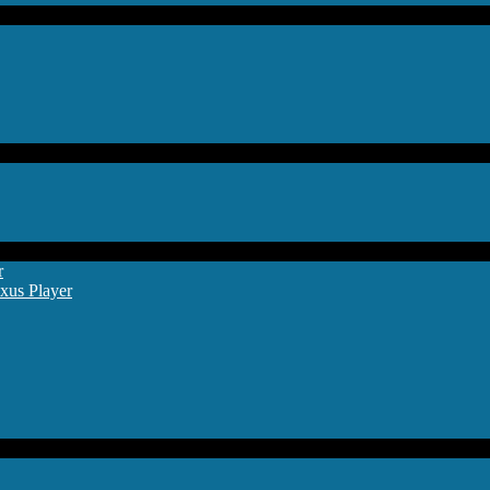
r
xus Player