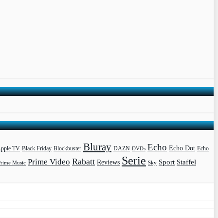
Bluray
Echo
Echo Dot
pple TV
Blockbuster
DAZN
Black Friday
DVDs
Echo
Serie
Rabatt
Prime Video
Sport
Staffel
Reviews
Prime Music
Sky