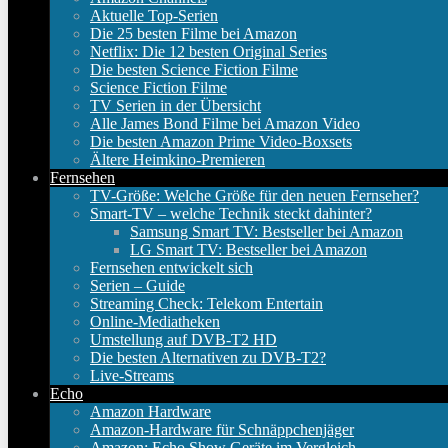
Aktuelle Top-Serien
Die 25 besten Filme bei Amazon
Netflix: Die 12 besten Original Series
Die besten Science Fiction Filme
Science Fiction Filme
TV Serien in der Übersicht
Alle James Bond Filme bei Amazon Video
Die besten Amazon Prime Video-Boxsets
Ältere Heimkino-Premieren
Fernsehen
TV-Größe: Welche Größe für den neuen Fernseher?
Smart-TV – welche Technik steckt dahinter?
Samsung Smart TV: Bestseller bei Amazon
LG Smart TV: Bestseller bei Amazon
Fernsehen entwickelt sich
Serien – Guide
Streaming Check: Telekom Entertain
Online-Mediatheken
Umstellung auf DVB-T2 HD
Die besten Alternativen zu DVB-T2?
Live-Streams
Echo
Amazon Hardware
Amazon-Hardware für Schnäppchenjäger
Amazon: Echo Show Geräte im Vergleich