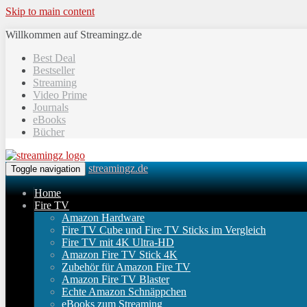
Skip to main content
Willkommen auf Streamingz.de
Best Deal
Bestseller
Streaming
Video Prime
Journals
eBooks
Bücher
streamingz.de
Toggle navigation
Home
Fire TV
Amazon Hardware
Fire TV Cube und Fire TV Sticks im Vergleich
Fire TV mit 4K Ultra-HD
Amazon Fire TV Stick 4K
Zubehör für Amazon Fire TV
Amazon Fire TV Blaster
Echte Amazon Schnäppchen
eBooks zum Streaming