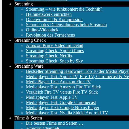
Streaming
Streaming – wie funktioniert die Technik?
Heimnetzwerk einrichten
Datenvolumen & Kompression
Schonen des Datenvolumens beim Streamen
Online-Videothek
Revolution des Fernsehens
Streaming Check
Amazon Prime Video im Detail
Streaming Check: Apple iTunes
Streaming Check: Netflix
Streaming Check: Snap by Sky
Streaming Ware
Bestseller Streaming Hardware: Top 10 der Media Playe
Mediaplayer Test: Apple TV, Fire TV, Chromecast & Ne
MediaPlayer Test: Amazon Fire TV
Mediaplayer Test: Amazon Fire TV Stick
Vergleich Fire TV versus Fire TV Stick
Mediaplayer Test: Apple TV
Mediaplayer Test: Google Chromecast
Mediaplayer Text: Google Nexus Player
Mediaplayer Test: Nvidia Shield Android TV
Filme & Serien
Die besten Filme und Serien …
Amazon Channels