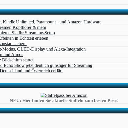
e, Kindle Unlimited, Paramount+ und Amazon Hardware
Beamer, Kopfhörer & mehr
eren Sie Ihr Streaming-Setup
ffekten in Echtzeit erleben
nstart sichern
t‑Modus, QLED‑Display und Alexa‑Integration
on und Atmos
Bildschirm startet
cho Show jetzt deutlich günstiger für Streaming
eutschland und Österreich erklärt
NEU: Hier finden Sie aktuelle Staffeln zum besten Preis!