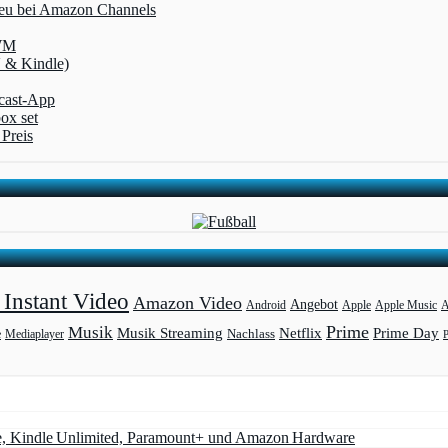
 neu bei Amazon Channels
-WM
V & Kindle)
dcast-App
box set
Preis
Instant Video
Amazon Video
Angebot
Apple
Apple Music
A
Android
Prime
Musik
Musik Streaming
Netflix
Prime Day
Mediaplayer
Nachlass
e
e, Kindle Unlimited, Paramount+ und Amazon Hardware