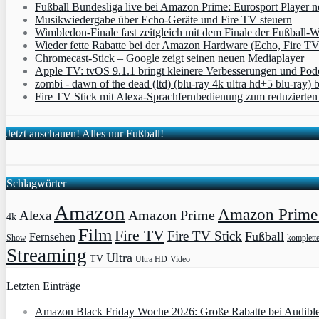
Fußball Bundesliga live bei Amazon Prime: Eurosport Player
Musikwiedergabe über Echo-Geräte und Fire TV steuern
Wimbledon-Finale fast zeitgleich mit dem Finale der Fußball
Wieder fette Rabatte bei der Amazon Hardware (Echo, Fire T
Chromecast-Stick – Google zeigt seinen neuen Mediaplayer
Apple TV: tvOS 9.1.1 bringt kleinere Verbesserungen und Po
zombi - dawn of the dead (ltd) (blu-ray 4k ultra hd+5 blu-ray) 
Fire TV Stick mit Alexa-Sprachfernbedienung zum reduzierten 
Jetzt anschauen! Alles nur Fußball!
Schlagwörter
Amazon
Amazon Prime 
Amazon Prime
Alexa
4k
Film
Fire TV
Fire TV Stick
Fußball
Fernsehen
Show
komplett
Streaming
Ultra
TV
Ultra HD
Video
Letzten Einträge
Amazon Black Friday Woche 2026: Große Rabatte bei Audibl