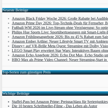
Neueste Beiträge
Amazon Black Friday Woche 2026: Große Rabatte bei Audibl
Amazon Prime Day 2026: Top-Technik-Deals für Fernseher, 
Fußball-WM 2026 im Live-Stream ohne Verzögerung: So optimi
Philips Hue Sports Live: Sportübertragungen mit Smart‑Light‑E
Amazon Frühlingsangebote 2026: Bis zu 45 % Rabatt zum Saiso
Amazon Ember Artline: Neuer Lifestyle Smart TV mit Ambien
Disney+ auf VR-Brille Meta Quest: Streaming mit Dolby Visi
LEGO Smart Play erweitert Star Wars: Interaktives Bauen ohne 
Amazon Echo Angebote 2026: Echo Dot Max, Echo Studio und E
HBO Max als Prime Video Channel: Neuer Streaming‑Start in D
Top-Serien zum günstigen Preis
Wichtige Beiträge
Staffel-Pass bei Amazon Prime: Preisnachlass für Serienjunkies
Die 10 besten Schriftsteller-Filme - Das Leben als Autor