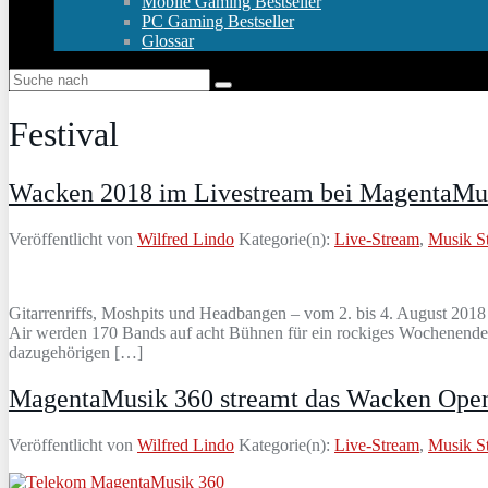
Mobile Gaming Bestseller
PC Gaming Bestseller
Glossar
Festival
Wacken 2018 im Livestream bei MagentaMu
Veröffentlicht von
Wilfred Lindo
Kategorie(n):
Live-Stream
,
Musik S
Gitarrenriffs, Moshpits und Headbangen – vom 2. bis 4. August 2018
Air werden 170 Bands auf acht Bühnen für ein rockiges Wochenende s
dazugehörigen […]
MagentaMusik 360 streamt das Wacken Open
Veröffentlicht von
Wilfred Lindo
Kategorie(n):
Live-Stream
,
Musik S