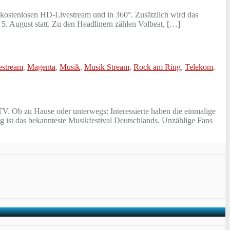
kostenlosen HD-Livestream und in 360°. Zusätzlich wird das
 5. August statt. Zu den Headlinern zählen Volbeat, […]
estream
,
Magenta
,
Musik
,
Musik Stream
,
Rock am Ring
,
Telekom
,
. Ob zu Hause oder unterwegs: Interessierte haben die einmalige
g ist das bekannteste Musikfestival Deutschlands. Unzählige Fans