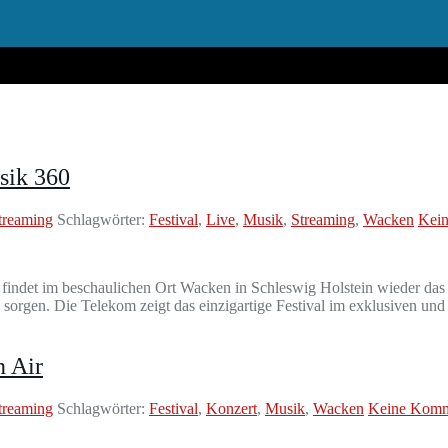
sik 360
treaming
Schlagwörter:
Festival
,
Live
,
Musik
,
Streaming
,
Wacken
Kei
 findet im beschaulichen Ort Wacken in Schleswig Holstein wieder das
orgen. Die Telekom zeigt das einzigartige Festival im exklusiven un
 Air
treaming
Schlagwörter:
Festival
,
Konzert
,
Musik
,
Wacken
Keine Komm