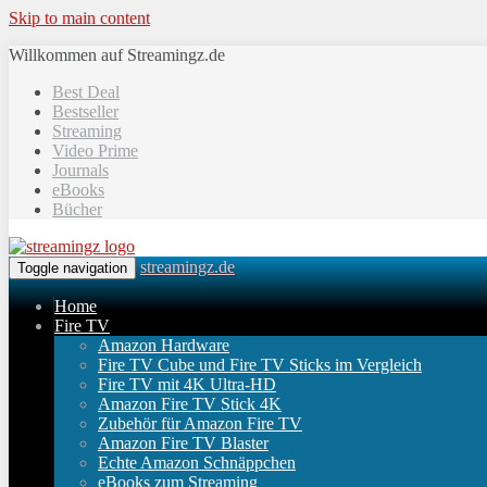
Skip to main content
Willkommen auf Streamingz.de
Best Deal
Bestseller
Streaming
Video Prime
Journals
eBooks
Bücher
streamingz.de
Toggle navigation
Home
Fire TV
Amazon Hardware
Fire TV Cube und Fire TV Sticks im Vergleich
Fire TV mit 4K Ultra-HD
Amazon Fire TV Stick 4K
Zubehör für Amazon Fire TV
Amazon Fire TV Blaster
Echte Amazon Schnäppchen
eBooks zum Streaming