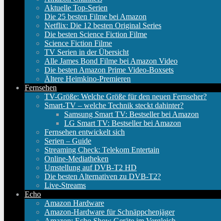
Aktuelle Top-Serien
Die 25 besten Filme bei Amazon
Netflix: Die 12 besten Original Series
Die besten Science Fiction Filme
Science Fiction Filme
TV Serien in der Übersicht
Alle James Bond Filme bei Amazon Video
Die besten Amazon Prime Video-Boxsets
Ältere Heimkino-Premieren
Fernsehen
TV-Größe: Welche Größe für den neuen Fernseher?
Smart-TV – welche Technik steckt dahinter?
Samsung Smart TV: Bestseller bei Amazon
LG Smart TV: Bestseller bei Amazon
Fernsehen entwickelt sich
Serien – Guide
Streaming Check: Telekom Entertain
Online-Mediatheken
Umstellung auf DVB-T2 HD
Die besten Alternativen zu DVB-T2?
Live-Streams
Echo
Amazon Hardware
Amazon-Hardware für Schnäppchenjäger
Amazon: Echo Show Geräte im Vergleich