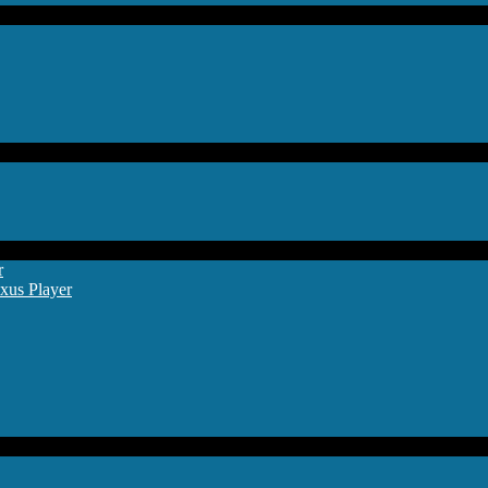
r
xus Player