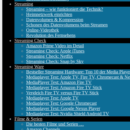
Streaming
Streaming – wie funktioniert die Technik?
Heimnetzwerk einrichten
Datenvolumen & Kompression
Schonen des Datenvolumens beim Streamen
Online-Videothek
Revolution des Fernsehens
Streaming Check
Amazon Prime Video im Detail
Streaming Check: Apple iTunes
Streaming Check: Netflix
Streaming Check: Snap by Sky
Streaming Ware
Bestseller Streaming Hardware: Top 10 der Media Playe
Mediaplayer Test: Apple TV, Fire TV, Chromecast & Ne
MediaPlayer Test: Amazon Fire TV
Mediaplayer Test: Amazon Fire TV Stick
Vergleich Fire TV versus Fire TV Stick
Mediaplayer Test: Apple TV
Mediaplayer Test: Google Chromecast
Mediaplayer Text: Google Nexus Player
Mediaplayer Test: Nvidia Shield Android TV
Filme & Serien
Die besten Filme und Serien …
Amazon Channels