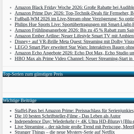
Amazon Black Friday Woche 2026: Große Rabatte bei Audibl
Amazon Prime Day 2026: Top-Technik-Deals für Fernseher, 
Fußball-WM 2026 im Live-Stream ohne Verzögerung: So optimi
Philips Hue Sports Live: Sportübertragungen mit Smart‑Light‑E
Amazon Frühlingsangebote 2026: Bis zu 45 % Rabatt zum Saiso
Amazon Ember Artline: Neuer Lifestyle Smart TV mit Ambien
Disney+ auf VR-Brille Meta Quest: Streaming mit Dolby Visi
LEGO Smart Play erweitert Star Wars: Interaktives Bauen ohne 
Amazon Echo Angebote 2026: Echo Dot Max, Echo Studio und E
HBO Max als Prime Video Channel: Neuer Streaming‑Start in D
Top-Serien zum günstigen Preis
Wichtige Beiträge
Staffel-Pass bei Amazon Prime: Preisnachlass für Serienjunkies
Die 10 besten Schriftsteller-Filme - Das Leben als Autor
Independence Day: Wiederkehr (+ 4K Ultra HD-Bluray) [Blu-
Live Streaming – der nächste große Trend mit Periscope, Meer
Stranger Things – die neue Mystery-Serie auf Netflix