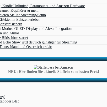
e, Kindle Unlimited, Paramount+ und Amazon Hardware
Beamer, Kopfhörer & mehr
eren Sie Ihr Streaming-Setup
ffekten in Echtzeit erleben
nstart sichern
t‑Modus, QLED‑Display und Alexa‑Integration
on und Atmos
Bildschirm startet
cho Show jetzt deutlich günstiger für Streaming
eutschland und Österreich erklärt
NEU: Hier finden Sie aktuelle Staffeln zum besten Preis!
ray]
kat oder Blab