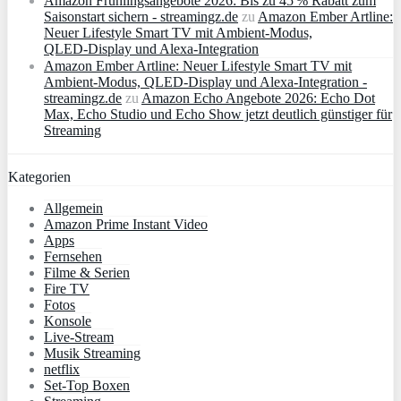
Amazon Frühlingsangebote 2026: Bis zu 45 % Rabatt zum
Saisonstart sichern - streamingz.de
zu
Amazon Ember Artline:
Neuer Lifestyle Smart TV mit Ambient‑Modus,
QLED‑Display und Alexa‑Integration
Amazon Ember Artline: Neuer Lifestyle Smart TV mit
Ambient‑Modus, QLED‑Display und Alexa‑Integration -
streamingz.de
zu
Amazon Echo Angebote 2026: Echo Dot
Max, Echo Studio und Echo Show jetzt deutlich günstiger für
Streaming
Kategorien
Allgemein
Amazon Prime Instant Video
Apps
Fernsehen
Filme & Serien
Fire TV
Fotos
Konsole
Live-Stream
Musik Streaming
netflix
Set-Top Boxen