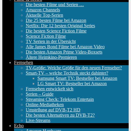
Die besten Filme und Serien …
Amazon Channels
Aktuelle Top-Serien
Die 25 besten Filme bei Amazon
Netflix: Die 12 besten Original Series
Die besten Science Fiction Filme
Science Fiction Filme
TV Serien in der Übersicht
Alle James Bond Filme bei Amazon Video
Die besten Amazon Prime Video-Boxsets
Ältere Heimkino-Premieren
Fernsehen
TV-Größe: Welche Größe für den neuen Fernseher?
Smart-TV – welche Technik steckt dahinter?
Samsung Smart TV: Bestseller bei Amazon
LG Smart TV: Bestseller bei Amazon
Fernsehen entwickelt sich
Serien – Guide
Streaming Check: Telekom Entertain
Online-Mediatheken
Umstellung auf DVB-T2 HD
Die besten Alternativen zu DVB-T2?
Live-Streams
Echo
Amazon Hardware