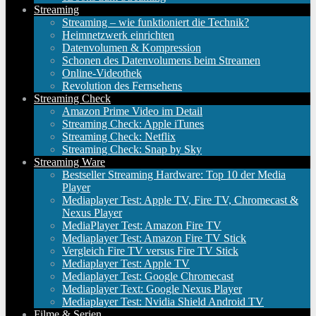
Streaming
Streaming – wie funktioniert die Technik?
Heimnetzwerk einrichten
Datenvolumen & Kompression
Schonen des Datenvolumens beim Streamen
Online-Videothek
Revolution des Fernsehens
Streaming Check
Amazon Prime Video im Detail
Streaming Check: Apple iTunes
Streaming Check: Netflix
Streaming Check: Snap by Sky
Streaming Ware
Bestseller Streaming Hardware: Top 10 der Media
Player
Mediaplayer Test: Apple TV, Fire TV, Chromecast &
Nexus Player
MediaPlayer Test: Amazon Fire TV
Mediaplayer Test: Amazon Fire TV Stick
Vergleich Fire TV versus Fire TV Stick
Mediaplayer Test: Apple TV
Mediaplayer Test: Google Chromecast
Mediaplayer Text: Google Nexus Player
Mediaplayer Test: Nvidia Shield Android TV
Filme & Serien