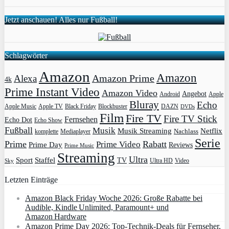
Jetzt anschauen! Alles nur Fußball!
Schlagwörter
Amazon
Amazon
Amazon Prime
Alexa
4k
Prime Instant Video
Amazon Video
Angebot
Apple
Android
Bluray
Echo
Apple Music
Apple TV
Blockbuster
DAZN
Black Friday
DVDs
Film
Fire TV
Fire TV Stick
Fernsehen
Echo Dot
Echo Show
Fußball
Musik
Musik Streaming
Netflix
Mediaplayer
Nachlass
komplette
Serie
Prime
Rabatt
Prime Video
Prime Day
Reviews
Prime Music
Streaming
Ultra
Sport
Staffel
TV
Ultra HD
Video
Sky
Letzten Einträge
Amazon Black Friday Woche 2026: Große Rabatte bei
Audible, Kindle Unlimited, Paramount+ und
Amazon Hardware
Amazon Prime Day 2026: Top-Technik-Deals für Fernseher,