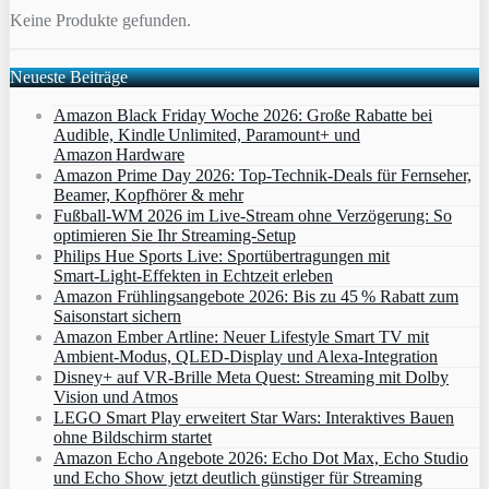
Keine Produkte gefunden.
Neueste Beiträge
Amazon Black Friday Woche 2026: Große Rabatte bei
Audible, Kindle Unlimited, Paramount+ und
Amazon Hardware
Amazon Prime Day 2026: Top-Technik-Deals für Fernseher,
Beamer, Kopfhörer & mehr
Fußball-WM 2026 im Live-Stream ohne Verzögerung: So
optimieren Sie Ihr Streaming-Setup
Philips Hue Sports Live: Sportübertragungen mit
Smart‑Light‑Effekten in Echtzeit erleben
Amazon Frühlingsangebote 2026: Bis zu 45 % Rabatt zum
Saisonstart sichern
Amazon Ember Artline: Neuer Lifestyle Smart TV mit
Ambient‑Modus, QLED‑Display und Alexa‑Integration
Disney+ auf VR-Brille Meta Quest: Streaming mit Dolby
Vision und Atmos
LEGO Smart Play erweitert Star Wars: Interaktives Bauen
ohne Bildschirm startet
Amazon Echo Angebote 2026: Echo Dot Max, Echo Studio
und Echo Show jetzt deutlich günstiger für Streaming