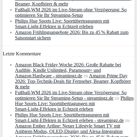
Beamer, Kopfhörer & mehr
Fußball-WM 2026 im Live-Stream ohne Verzögerung: So
optimieren Sie Ihr Streaming-Setup
Philips Hue Sports Live: Sportübertragungen mit
Smart‑Light‑Effekten in Echtzeit erleben
Amazon Frühlingsangebote 2026: Bis zu 45 % Rabatt zum
Saisonstart sichern
Letzte Kommentare
Amazon Black Friday Woche 2026: Große Rabatte bei
Audible, Kindle Unlimited, Paramount+ und
Amazon Hardware - streamingz.de
zu
Amazon Prime Day
2026: Top-Technik-Deals für Fernseher, Beamer, Kopfhörer
& mehr
Fußball-WM 2026 im Live-Stream ohne Verzögerung: So
optimieren Sie Ihr Streaming-Setup - streamingz.de
zu
Philips
Hue Sports Live: Sportübertragungen mit
Smart‑Light‑Effekten in Echtzeit erleben
Philips Hue Sports Live: Sportübertragungen mit
Smart‑Light‑Effekten in Echtzeit erleben - streamingz.de
zu
Amazon Ember Artline: Neuer Lifestyle Smart TV mit
Ambient‑Modus, QLED‑Display und Alexa‑Integration