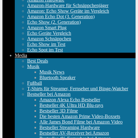
Amazon-Hardware für Schnäppchenjäger
Amazon: Echo Show Geräte im Vergleich
Amazon Echo Dot (3. Generation)
Echo Show (2. Generation)
Amazon Smart Plug
Echo Geräte Vergleich
Amazon Schnäppchen
Echo Show im Test
Echo Spot im Test
Media
Best Deals
Musik
Musik News
Bluetooth Speaker
Fußball
T-Shirts für Streamer, Fernseher und Binge-Watcher
Bestseller bei Amazon
Amazon Alexa Echo Bestseller
Bestseller 4K Ultra HD Blu-rays
Bestseller 3D Filme
Die besten Amazon Prime Video-Boxsets
Alle James Bond Filme bei Amazon Video
Bestseller Streaming Hardware
Bestseller AV-Receiver bei Amazon