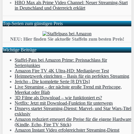
HBO Max als Prime Video Channel: Neuer Streaming‑Start
in Deutschland und Österreich erklärt
Top-Serien zum günstigen Preis
NEU: Hier finden Sie aktuelle Staffeln zum besten Preis!
Wichtige Beiträge
Staffel-Pass bei Amazon Prime: Preisnachlass für
Serienjunkies
Amazon Fire TV 4K Ultra-HD: Mediaplayer Test
Heimnetzwerk einrichten – Basis für ein perfektes Streaming
Jericho - Die komplette Serie [8 DVDs]
Live Streaming – der nächste große Trend mit Periscope,
Meerkat oder Blab
3D Filme als Download – wie funktioniert es?
Netflix: Jetzt mit Download-Funktion für unterwegs
Disneys startet Streaming-Dienst: Marvel- und Star Wars-Titel
exklusiv
Amazon reduziert erneuert die Preise für die eigene Hardware
(Kindle, Echo, Fire TV Stick)
Amazon Instant Video erfolgreichster Streaming-Dienst