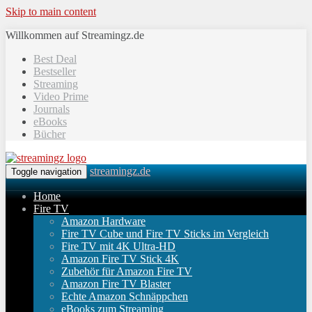
Skip to main content
Willkommen auf Streamingz.de
Best Deal
Bestseller
Streaming
Video Prime
Journals
eBooks
Bücher
streamingz.de
Toggle navigation
Home
Fire TV
Amazon Hardware
Fire TV Cube und Fire TV Sticks im Vergleich
Fire TV mit 4K Ultra-HD
Amazon Fire TV Stick 4K
Zubehör für Amazon Fire TV
Amazon Fire TV Blaster
Echte Amazon Schnäppchen
eBooks zum Streaming