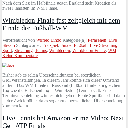
Nach dem Sieg im Halbfinale gegen England steht Kroatien als
zwei Finalisten im WM-Finale.
Wimbledon-Finale fast zeitgleich mit dem
Finale der Fußball-WM
Veröffentlicht von
Wilfred Lindo
Kategorie(n):
Fernsehen
,
Live-
Stream
Schlagwörter:
Endspiel
,
Finale
,
Fußball
,
Live Streaming
,
Sport
,
Streaming
,
Tennis
,
Wimbledon
,
Wimbledon-Finale
,
WM
Keine Kommentare
Bisher gab es selten Überschneidungen bei sportlichen
Großveranstaltungen. In diesem Jahr könnte sich dieser Umstand
ändern. Das WM-Finale in Russland (Fußball) findet am gleichen
Tag wie die Entscheidung in Wimbledon (Tennis) statt. Eine
Terminverschiebung wird es nicht geben. Echte Sportfans sind dann
in der Zwickmühle, da es sogar zu einer zeitlichen Überschneidung
kommen kann.
Live Tennis bei Amazon Prime Video: Next
Gen ATP Finals