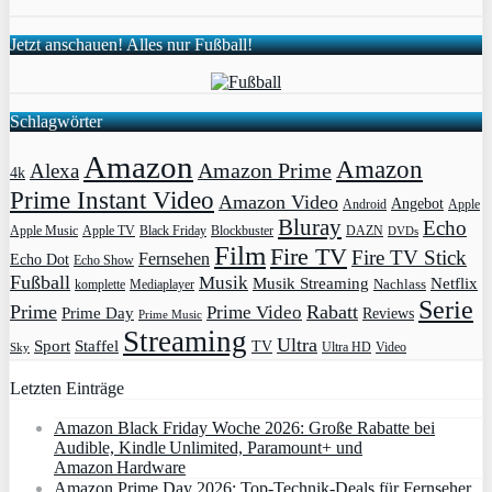
Jetzt anschauen! Alles nur Fußball!
Schlagwörter
Amazon
Amazon
Amazon Prime
Alexa
4k
Prime Instant Video
Amazon Video
Angebot
Apple
Android
Bluray
Echo
Apple Music
Apple TV
Blockbuster
DAZN
Black Friday
DVDs
Film
Fire TV
Fire TV Stick
Fernsehen
Echo Dot
Echo Show
Fußball
Musik
Musik Streaming
Netflix
Mediaplayer
Nachlass
komplette
Serie
Prime
Rabatt
Prime Video
Prime Day
Reviews
Prime Music
Streaming
Ultra
Sport
Staffel
TV
Ultra HD
Video
Sky
Letzten Einträge
Amazon Black Friday Woche 2026: Große Rabatte bei
Audible, Kindle Unlimited, Paramount+ und
Amazon Hardware
Amazon Prime Day 2026: Top-Technik-Deals für Fernseher,