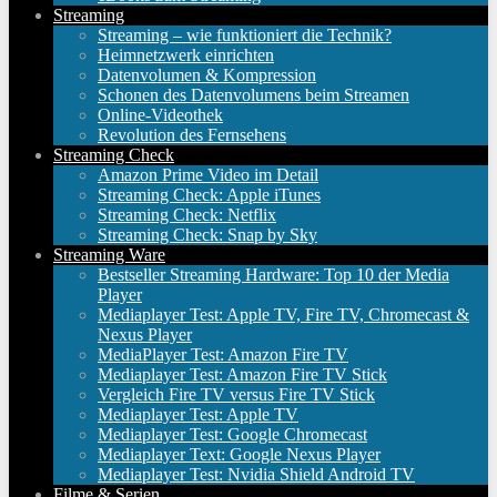
Streaming
Streaming – wie funktioniert die Technik?
Heimnetzwerk einrichten
Datenvolumen & Kompression
Schonen des Datenvolumens beim Streamen
Online-Videothek
Revolution des Fernsehens
Streaming Check
Amazon Prime Video im Detail
Streaming Check: Apple iTunes
Streaming Check: Netflix
Streaming Check: Snap by Sky
Streaming Ware
Bestseller Streaming Hardware: Top 10 der Media
Player
Mediaplayer Test: Apple TV, Fire TV, Chromecast &
Nexus Player
MediaPlayer Test: Amazon Fire TV
Mediaplayer Test: Amazon Fire TV Stick
Vergleich Fire TV versus Fire TV Stick
Mediaplayer Test: Apple TV
Mediaplayer Test: Google Chromecast
Mediaplayer Text: Google Nexus Player
Mediaplayer Test: Nvidia Shield Android TV
Filme & Serien