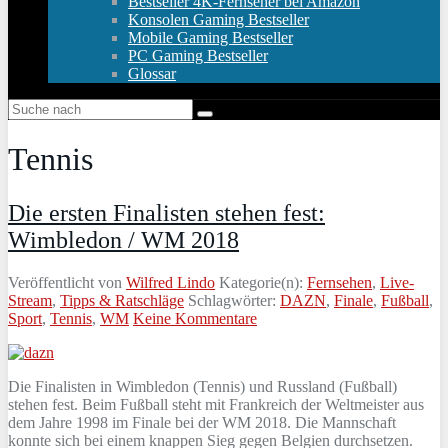
Bestseller 4K-Fernseher bei Amazon
Konsolen Gaming Bestseller
Mobile Gaming Bestseller
PC Gaming Bestseller
Glossar
Tennis
Die ersten Finalisten stehen fest:
Wimbledon / WM 2018
Veröffentlicht von
Wilfred Lindo
Kategorie(n):
Fernsehen
,
Live-
Stream
,
Tipps & Ratschläge
Schlagwörter:
DAZN
,
Finale
,
Fußball
,
Sport
,
Tennis
,
WM
Keine Kommentare
Die Finalisten in Wimbledon (Tennis) und Russland (Fußball)
stehen fest. Beim Fußball steht mit Frankreich der Weltmeister aus
dem Jahre 1998 im Finale bei der WM 2018. Die Mannschaft
konnte sich bei einem knappen Sieg gegen Belgien durchsetzen.