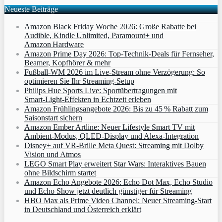
Neueste Beiträge
Amazon Black Friday Woche 2026: Große Rabatte bei
Audible, Kindle Unlimited, Paramount+ und
Amazon Hardware
Amazon Prime Day 2026: Top-Technik-Deals für Fernseher,
Beamer, Kopfhörer & mehr
Fußball-WM 2026 im Live-Stream ohne Verzögerung: So
optimieren Sie Ihr Streaming-Setup
Philips Hue Sports Live: Sportübertragungen mit
Smart‑Light‑Effekten in Echtzeit erleben
Amazon Frühlingsangebote 2026: Bis zu 45 % Rabatt zum
Saisonstart sichern
Amazon Ember Artline: Neuer Lifestyle Smart TV mit
Ambient‑Modus, QLED‑Display und Alexa‑Integration
Disney+ auf VR-Brille Meta Quest: Streaming mit Dolby
Vision und Atmos
LEGO Smart Play erweitert Star Wars: Interaktives Bauen
ohne Bildschirm startet
Amazon Echo Angebote 2026: Echo Dot Max, Echo Studio
und Echo Show jetzt deutlich günstiger für Streaming
HBO Max als Prime Video Channel: Neuer Streaming‑Start
in Deutschland und Österreich erklärt