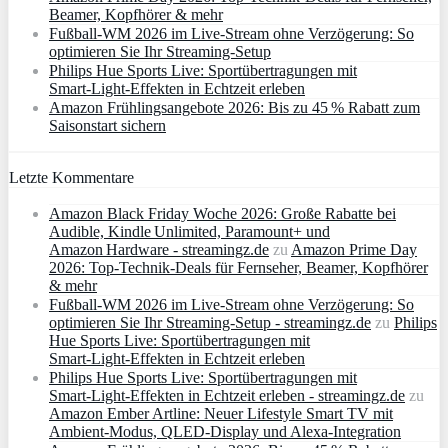
Beamer, Kopfhörer & mehr
Fußball-WM 2026 im Live-Stream ohne Verzögerung: So
optimieren Sie Ihr Streaming-Setup
Philips Hue Sports Live: Sportübertragungen mit
Smart‑Light‑Effekten in Echtzeit erleben
Amazon Frühlingsangebote 2026: Bis zu 45 % Rabatt zum
Saisonstart sichern
Letzte Kommentare
Amazon Black Friday Woche 2026: Große Rabatte bei
Audible, Kindle Unlimited, Paramount+ und
Amazon Hardware - streamingz.de
zu
Amazon Prime Day
2026: Top-Technik-Deals für Fernseher, Beamer, Kopfhörer
& mehr
Fußball-WM 2026 im Live-Stream ohne Verzögerung: So
optimieren Sie Ihr Streaming-Setup - streamingz.de
zu
Philips
Hue Sports Live: Sportübertragungen mit
Smart‑Light‑Effekten in Echtzeit erleben
Philips Hue Sports Live: Sportübertragungen mit
Smart‑Light‑Effekten in Echtzeit erleben - streamingz.de
zu
Amazon Ember Artline: Neuer Lifestyle Smart TV mit
Ambient‑Modus, QLED‑Display und Alexa‑Integration