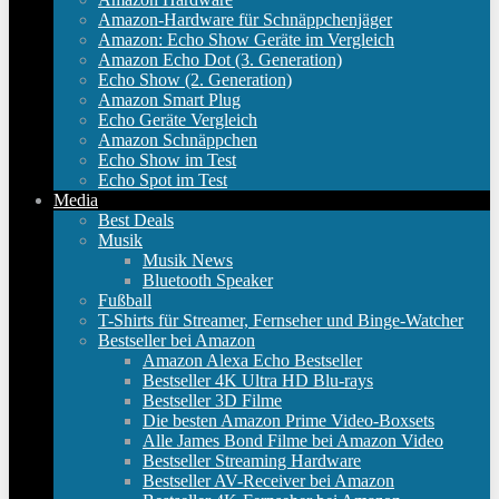
Amazon-Hardware für Schnäppchenjäger
Amazon: Echo Show Geräte im Vergleich
Amazon Echo Dot (3. Generation)
Echo Show (2. Generation)
Amazon Smart Plug
Echo Geräte Vergleich
Amazon Schnäppchen
Echo Show im Test
Echo Spot im Test
Media
Best Deals
Musik
Musik News
Bluetooth Speaker
Fußball
T-Shirts für Streamer, Fernseher und Binge-Watcher
Bestseller bei Amazon
Amazon Alexa Echo Bestseller
Bestseller 4K Ultra HD Blu-rays
Bestseller 3D Filme
Die besten Amazon Prime Video-Boxsets
Alle James Bond Filme bei Amazon Video
Bestseller Streaming Hardware
Bestseller AV-Receiver bei Amazon