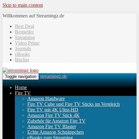
Skip to main content
Willkommen auf Streamingz.de
Best Deal
Bestseller
Streaming
Video Prime
Journals
eBooks
Bücher
streamingz.de
Toggle navigation
Home
Fire TV
Amazon Hardware
Fire TV Cube und Fire TV Sticks im Vergleich
Fire TV mit 4K Ultra-HD
Amazon Fire TV Stick 4K
Zubehör für Amazon Fire TV
Amazon Fire TV Blaster
Echte Amazon Schnäppchen
eBooks zum Streaming