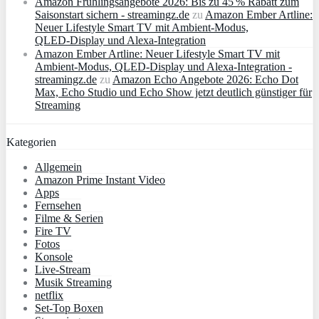
Amazon Frühlingsangebote 2026: Bis zu 45 % Rabatt zum
Saisonstart sichern - streamingz.de
zu
Amazon Ember Artline:
Neuer Lifestyle Smart TV mit Ambient‑Modus,
QLED‑Display und Alexa‑Integration
Amazon Ember Artline: Neuer Lifestyle Smart TV mit
Ambient‑Modus, QLED‑Display und Alexa‑Integration -
streamingz.de
zu
Amazon Echo Angebote 2026: Echo Dot
Max, Echo Studio und Echo Show jetzt deutlich günstiger für
Streaming
Kategorien
Allgemein
Amazon Prime Instant Video
Apps
Fernsehen
Filme & Serien
Fire TV
Fotos
Konsole
Live-Stream
Musik Streaming
netflix
Set-Top Boxen