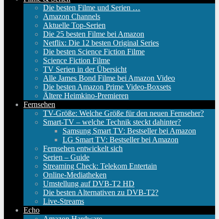
Die besten Filme und Serien …
Amazon Channels
Aktuelle Top-Serien
Die 25 besten Filme bei Amazon
Netflix: Die 12 besten Original Series
Die besten Science Fiction Filme
Science Fiction Filme
TV Serien in der Übersicht
Alle James Bond Filme bei Amazon Video
Die besten Amazon Prime Video-Boxsets
Ältere Heimkino-Premieren
Fernsehen
TV-Größe: Welche Größe für den neuen Fernseher?
Smart-TV – welche Technik steckt dahinter?
Samsung Smart TV: Bestseller bei Amazon
LG Smart TV: Bestseller bei Amazon
Fernsehen entwickelt sich
Serien – Guide
Streaming Check: Telekom Entertain
Online-Mediatheken
Umstellung auf DVB-T2 HD
Die besten Alternativen zu DVB-T2?
Live-Streams
Echo
Amazon Hardware