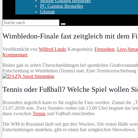
Mobile Gaming Bestseller
PC Gaming Bestseller
Glossar
Wimbledon-Finale fast zeitgleich mit dem F
Veröffentlicht von
Wilfred Lindo
Kategorie(n):
Fernsehen
,
Live-Stre
Kommentare
Bisher gab es selten Überschneidungen bei sportlichen Großveranstal
Entscheidung in Wimbledon (Tennis) statt. Eine Terminverschiebung 
Tennis oder Fußball? Welche Spiel wollen Si
Besonders ärgerlich kann es für englische Fans werden. Zumal die „
15.07.2018 sein. Zwei Stunden vorher (ab 15.00 Uhr) beginnt das le
dann zwischen
Tennis
und Fußball entscheiden.
Die WM in Russland läuft seit gut drei Wochen. Die ersten Bälle we
Entscheidungen anstehen, gibt es einen fast zeitgleichen Showdown. 