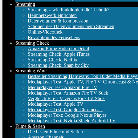
Streaming
Streaming – wie funktioniert die Technik?
Heimnetzwerk einrichten
Datenvolumen & Kompression
Schonen des Datenvolumens beim Streamen
Online-Videothek
Revolution des Fernsehens
Streaming Check
Amazon Prime Video im Detail
Streaming Check: Apple iTunes
Streaming Check: Netflix
Streaming Check: Snap by Sky
Streaming Ware
Bestseller Streaming Hardware: Top 10 der Media Playe
Mediaplayer Test: Apple TV, Fire TV, Chromecast & Ne
MediaPlayer Test: Amazon Fire TV
Mediaplayer Test: Amazon Fire TV Stick
Vergleich Fire TV versus Fire TV Stick
Mediaplayer Test: Apple TV
Mediaplayer Test: Google Chromecast
Mediaplayer Text: Google Nexus Player
Mediaplayer Test: Nvidia Shield Android TV
Filme & Serien
Die besten Filme und Serien …
Amazon Channels