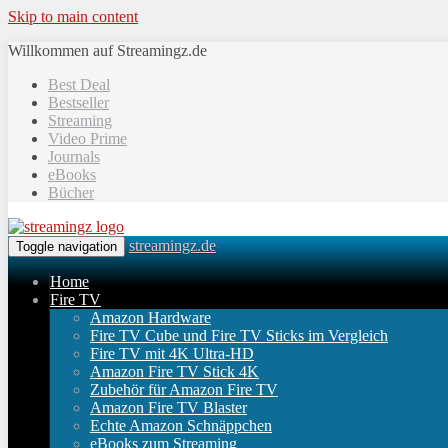
Skip to main content
Willkommen auf Streamingz.de
Best Deal
Bestseller
Streaming
Video Prime
Journals
eBooks
Bücher
streamingz.de
Toggle navigation
Home
Fire TV
Amazon Hardware
Fire TV Cube und Fire TV Sticks im Vergleich
Fire TV mit 4K Ultra-HD
Amazon Fire TV Stick 4K
Zubehör für Amazon Fire TV
Amazon Fire TV Blaster
Echte Amazon Schnäppchen
eBooks zum Streaming