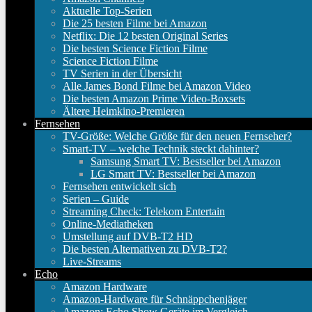
Aktuelle Top-Serien
Die 25 besten Filme bei Amazon
Netflix: Die 12 besten Original Series
Die besten Science Fiction Filme
Science Fiction Filme
TV Serien in der Übersicht
Alle James Bond Filme bei Amazon Video
Die besten Amazon Prime Video-Boxsets
Ältere Heimkino-Premieren
Fernsehen
TV-Größe: Welche Größe für den neuen Fernseher?
Smart-TV – welche Technik steckt dahinter?
Samsung Smart TV: Bestseller bei Amazon
LG Smart TV: Bestseller bei Amazon
Fernsehen entwickelt sich
Serien – Guide
Streaming Check: Telekom Entertain
Online-Mediatheken
Umstellung auf DVB-T2 HD
Die besten Alternativen zu DVB-T2?
Live-Streams
Echo
Amazon Hardware
Amazon-Hardware für Schnäppchenjäger
Amazon: Echo Show Geräte im Vergleich