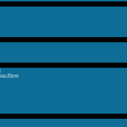
r
xus Player