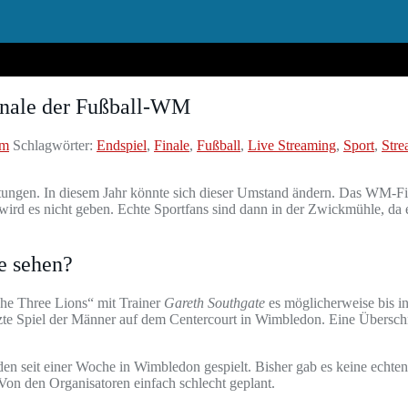
inale der Fußball-WM
am
Schlagwörter:
Endspiel
,
Finale
,
Fußball
,
Live Streaming
,
Sport
,
Stre
tungen. In diesem Jahr könnte sich dieser Umstand ändern. Das WM-Fin
wird es nicht geben. Echte Sportfans sind dann in der Zwickmühle, da
e sehen?
The Three Lions“ mit Trainer
Gareth Southgate
es möglicherweise bis i
tzte Spiel der Männer auf dem Centercourt in Wimbledon. Eine Überschn
rden seit einer Woche in Wimbledon gespielt. Bisher gab es keine ech
Von den Organisatoren einfach schlecht geplant.