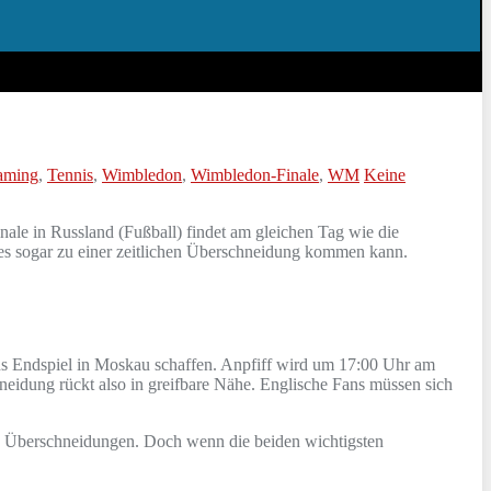
aming
,
Tennis
,
Wimbledon
,
Wimbledon-Finale
,
WM
Keine
ale in Russland (Fußball) findet am gleichen Tag wie die
 es sogar zu einer zeitlichen Überschneidung kommen kann.
ns Endspiel in Moskau schaffen. Anpfiff wird um 17:00 Uhr am
eidung rückt also in greifbare Nähe. Englische Fans müssen sich
ten Überschneidungen. Doch wenn die beiden wichtigsten