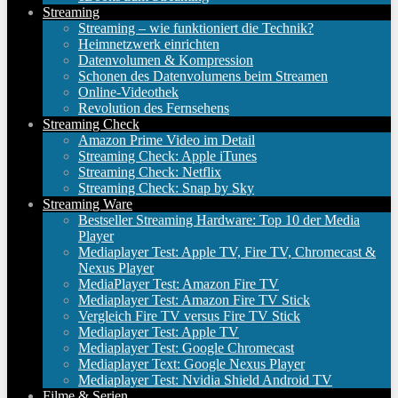
Streaming
Streaming – wie funktioniert die Technik?
Heimnetzwerk einrichten
Datenvolumen & Kompression
Schonen des Datenvolumens beim Streamen
Online-Videothek
Revolution des Fernsehens
Streaming Check
Amazon Prime Video im Detail
Streaming Check: Apple iTunes
Streaming Check: Netflix
Streaming Check: Snap by Sky
Streaming Ware
Bestseller Streaming Hardware: Top 10 der Media
Player
Mediaplayer Test: Apple TV, Fire TV, Chromecast &
Nexus Player
MediaPlayer Test: Amazon Fire TV
Mediaplayer Test: Amazon Fire TV Stick
Vergleich Fire TV versus Fire TV Stick
Mediaplayer Test: Apple TV
Mediaplayer Test: Google Chromecast
Mediaplayer Text: Google Nexus Player
Mediaplayer Test: Nvidia Shield Android TV
Filme & Serien