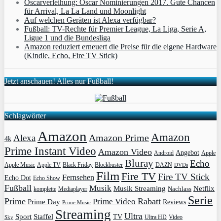
Oscarverleihung: Oscar Nominierungen 2017. Gute Chancen
für Arrival, La La Land und Moonlight
Auf welchen Geräten ist Alexa verfügbar?
Fußball: TV-Rechte für Premier League, La Liga, Serie A,
Ligue 1 und die Bundesliga
Amazon reduziert erneuert die Preise für die eigene Hardware
(Kindle, Echo, Fire TV Stick)
Jetzt anschauen! Alles nur Fußball!
Schlagwörter
Amazon
Amazon
Amazon Prime
Alexa
4k
Prime Instant Video
Amazon Video
Angebot
Apple
Android
Bluray
Echo
Apple Music
Apple TV
Blockbuster
DAZN
Black Friday
DVDs
Film
Fire TV
Fire TV Stick
Fernsehen
Echo Dot
Echo Show
Fußball
Musik
Musik Streaming
Netflix
Mediaplayer
Nachlass
komplette
Serie
Prime
Rabatt
Prime Video
Prime Day
Reviews
Prime Music
Streaming
Ultra
Sport
Staffel
TV
Ultra HD
Video
Sky