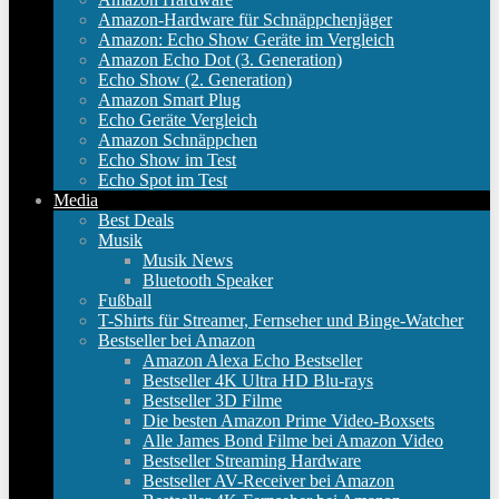
Amazon-Hardware für Schnäppchenjäger
Amazon: Echo Show Geräte im Vergleich
Amazon Echo Dot (3. Generation)
Echo Show (2. Generation)
Amazon Smart Plug
Echo Geräte Vergleich
Amazon Schnäppchen
Echo Show im Test
Echo Spot im Test
Media
Best Deals
Musik
Musik News
Bluetooth Speaker
Fußball
T-Shirts für Streamer, Fernseher und Binge-Watcher
Bestseller bei Amazon
Amazon Alexa Echo Bestseller
Bestseller 4K Ultra HD Blu-rays
Bestseller 3D Filme
Die besten Amazon Prime Video-Boxsets
Alle James Bond Filme bei Amazon Video
Bestseller Streaming Hardware
Bestseller AV-Receiver bei Amazon