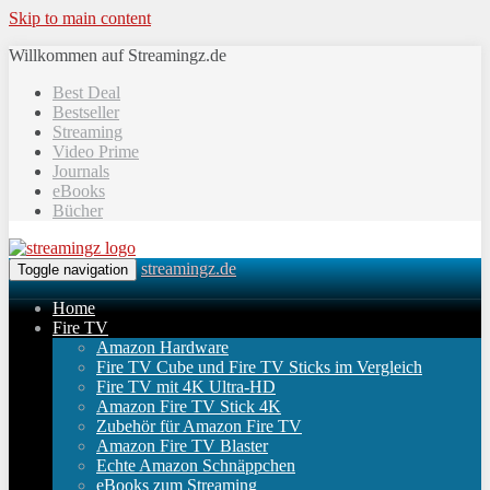
Skip to main content
Willkommen auf Streamingz.de
Best Deal
Bestseller
Streaming
Video Prime
Journals
eBooks
Bücher
streamingz.de
Toggle navigation
Home
Fire TV
Amazon Hardware
Fire TV Cube und Fire TV Sticks im Vergleich
Fire TV mit 4K Ultra-HD
Amazon Fire TV Stick 4K
Zubehör für Amazon Fire TV
Amazon Fire TV Blaster
Echte Amazon Schnäppchen
eBooks zum Streaming