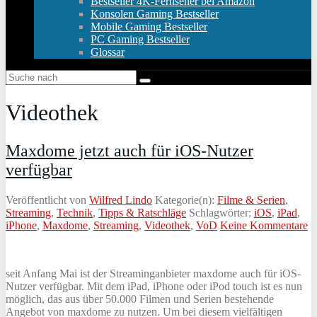
Bestseller 4K-Fernseher bei Amazon
Konsolen Gaming Bestseller
Mobile Gaming Bestseller
PC Gaming Bestseller
Glossar
Videothek
Maxdome jetzt auch für iOS-Nutzer
verfügbar
Veröffentlicht von
Wilfred Lindo
Kategorie(n):
Filme & Serien
,
Streaming
,
Technik
,
Tipps & Ratschläge
Schlagwörter:
iOS
,
iPad
,
iPhone
,
Maxdome
,
Streaming
,
Videothek
,
VoD
Keine Kommentare
seit Anfang Mai ist der Streaminganbieter maxdome auch für iOS-
Nutzer verfügbar. Mit dem iPad, iPhone oder iPod touch ist es nun
möglich, das aus über 50.000 Filmen und Serien bestehende
Angebot von maxdome zu nutzen. Um bei diesem vielfältigen