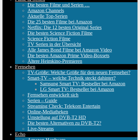
Die besten Filme und Serien …
Amazon Channels
Aktuelle Top-Serien
Die 25 besten Filme bei Amazon
Netflix: Die 12 besten Original Series
Die besten Science Fiction Filme
Science Fiction Filme
TV Serien in der Übersicht
Alle James Bond Filme bei Amazon Video
Die besten Amazon Prime Video-Boxsets
Ältere Heimkino-Premieren
Fernsehen
TV-Größe: Welche Größe für den neuen Fernseher?
Smart-TV – welche Technik steckt dahinter?
Samsung Smart TV: Bestseller bei Amazon
LG Smart TV: Bestseller bei Amazon
Fernsehen entwickelt sich
Serien – Guide
Streaming Check: Telekom Entertain
Online-Mediatheken
Umstellung auf DVB-T2 HD
Die besten Alternativen zu DVB-T2?
Live-Streams
Echo
Amazon Hardware