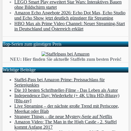
LEGO Smart Play erweitert Star Wars: Interaktives Bauen
ohne Bildschirm startet
Amazon Echo Angebote 2026: Echo Dot Max, Echo Studio
und Echo Show jetzt deutlich günstiger für Streaming
HBO Max als Prime Video Channel: Neuer Streaming‑Start
in Deutschland und Österreich erklärt
Top-Serien zum günstigen Preis
NEU: Hier finden Sie aktuelle Staffeln zum besten Preis!
Wichtige Beiträge
Staffel-Pass bei Amazon Prime: Preisnachlass für
Serienjunkies
Die 10 besten Schriftsteller-Filme - Das Leben als Autor
Independence Day: Wiederkehr (+ 4K Ultra HD-Bluray)
[Blu-ray]
Live Streaming – der nächste große Trend mit Periscope,
Meerkat oder Blab
Stranger Things – die neue Mystery-Serie auf Netflix
Amazon Video: The Man in the High Castle - 2. Staffel
kommt Anfang 2017