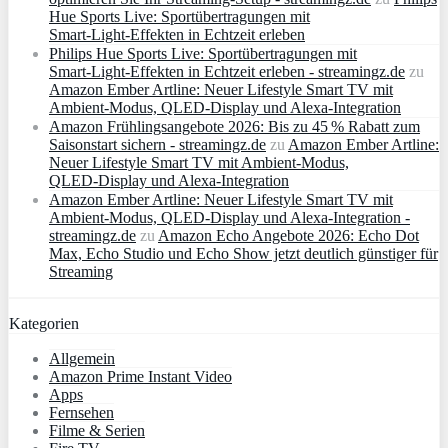
Hue Sports Live: Sportübertragungen mit
Smart‑Light‑Effekten in Echtzeit erleben
Philips Hue Sports Live: Sportübertragungen mit
Smart‑Light‑Effekten in Echtzeit erleben - streamingz.de
zu
Amazon Ember Artline: Neuer Lifestyle Smart TV mit
Ambient‑Modus, QLED‑Display und Alexa‑Integration
Amazon Frühlingsangebote 2026: Bis zu 45 % Rabatt zum
Saisonstart sichern - streamingz.de
zu
Amazon Ember Artline:
Neuer Lifestyle Smart TV mit Ambient‑Modus,
QLED‑Display und Alexa‑Integration
Amazon Ember Artline: Neuer Lifestyle Smart TV mit
Ambient‑Modus, QLED‑Display und Alexa‑Integration -
streamingz.de
zu
Amazon Echo Angebote 2026: Echo Dot
Max, Echo Studio und Echo Show jetzt deutlich günstiger für
Streaming
Kategorien
Allgemein
Amazon Prime Instant Video
Apps
Fernsehen
Filme & Serien