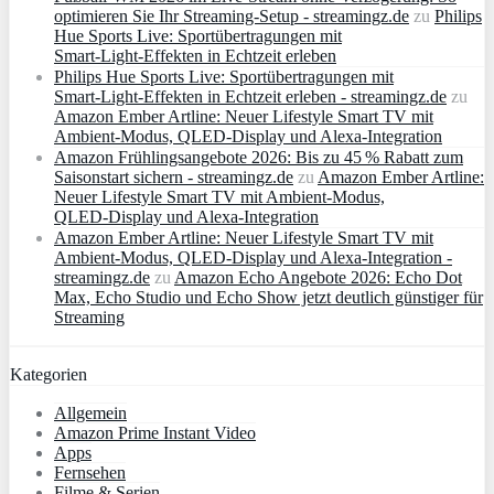
optimieren Sie Ihr Streaming-Setup - streamingz.de
zu
Philips
Hue Sports Live: Sportübertragungen mit
Smart‑Light‑Effekten in Echtzeit erleben
Philips Hue Sports Live: Sportübertragungen mit
Smart‑Light‑Effekten in Echtzeit erleben - streamingz.de
zu
Amazon Ember Artline: Neuer Lifestyle Smart TV mit
Ambient‑Modus, QLED‑Display und Alexa‑Integration
Amazon Frühlingsangebote 2026: Bis zu 45 % Rabatt zum
Saisonstart sichern - streamingz.de
zu
Amazon Ember Artline:
Neuer Lifestyle Smart TV mit Ambient‑Modus,
QLED‑Display und Alexa‑Integration
Amazon Ember Artline: Neuer Lifestyle Smart TV mit
Ambient‑Modus, QLED‑Display und Alexa‑Integration -
streamingz.de
zu
Amazon Echo Angebote 2026: Echo Dot
Max, Echo Studio und Echo Show jetzt deutlich günstiger für
Streaming
Kategorien
Allgemein
Amazon Prime Instant Video
Apps
Fernsehen
Filme & Serien