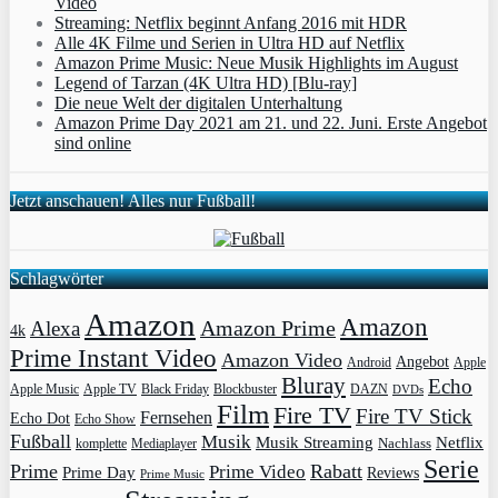
Video
Streaming: Netflix beginnt Anfang 2016 mit HDR
Alle 4K Filme und Serien in Ultra HD auf Netflix
Amazon Prime Music: Neue Musik Highlights im August
Legend of Tarzan (4K Ultra HD) [Blu-ray]
Die neue Welt der digitalen Unterhaltung
Amazon Prime Day 2021 am 21. und 22. Juni. Erste Angebot
sind online
Jetzt anschauen! Alles nur Fußball!
Schlagwörter
Amazon
Amazon
Amazon Prime
Alexa
4k
Prime Instant Video
Amazon Video
Angebot
Apple
Android
Bluray
Echo
Apple Music
Apple TV
Blockbuster
DAZN
Black Friday
DVDs
Film
Fire TV
Fire TV Stick
Fernsehen
Echo Dot
Echo Show
Fußball
Musik
Musik Streaming
Netflix
Mediaplayer
Nachlass
komplette
Serie
Prime
Rabatt
Prime Video
Prime Day
Reviews
Prime Music