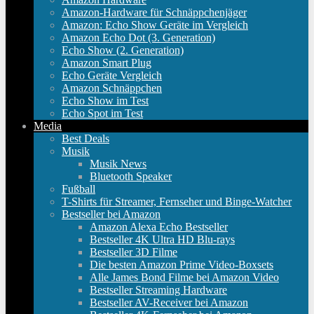
Amazon-Hardware für Schnäppchenjäger
Amazon: Echo Show Geräte im Vergleich
Amazon Echo Dot (3. Generation)
Echo Show (2. Generation)
Amazon Smart Plug
Echo Geräte Vergleich
Amazon Schnäppchen
Echo Show im Test
Echo Spot im Test
Media
Best Deals
Musik
Musik News
Bluetooth Speaker
Fußball
T-Shirts für Streamer, Fernseher und Binge-Watcher
Bestseller bei Amazon
Amazon Alexa Echo Bestseller
Bestseller 4K Ultra HD Blu-rays
Bestseller 3D Filme
Die besten Amazon Prime Video-Boxsets
Alle James Bond Filme bei Amazon Video
Bestseller Streaming Hardware
Bestseller AV-Receiver bei Amazon