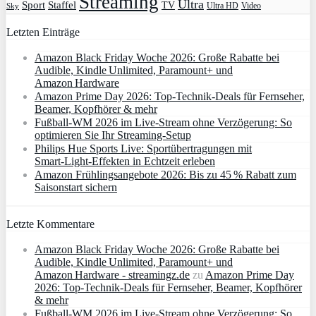
Streaming
Ultra
Sport
Staffel
TV
Ultra HD
Video
Sky
Letzten Einträge
Amazon Black Friday Woche 2026: Große Rabatte bei
Audible, Kindle Unlimited, Paramount+ und
Amazon Hardware
Amazon Prime Day 2026: Top-Technik-Deals für Fernseher,
Beamer, Kopfhörer & mehr
Fußball-WM 2026 im Live-Stream ohne Verzögerung: So
optimieren Sie Ihr Streaming-Setup
Philips Hue Sports Live: Sportübertragungen mit
Smart‑Light‑Effekten in Echtzeit erleben
Amazon Frühlingsangebote 2026: Bis zu 45 % Rabatt zum
Saisonstart sichern
Letzte Kommentare
Amazon Black Friday Woche 2026: Große Rabatte bei
Audible, Kindle Unlimited, Paramount+ und
Amazon Hardware - streamingz.de
zu
Amazon Prime Day
2026: Top-Technik-Deals für Fernseher, Beamer, Kopfhörer
& mehr
Fußball-WM 2026 im Live-Stream ohne Verzögerung: So