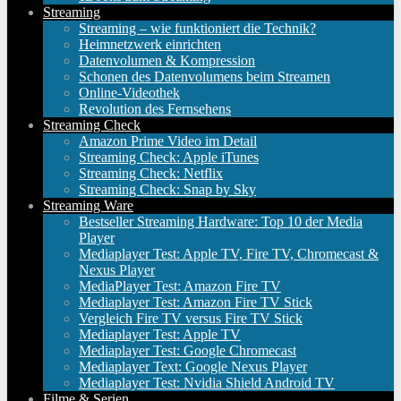
Streaming
Streaming – wie funktioniert die Technik?
Heimnetzwerk einrichten
Datenvolumen & Kompression
Schonen des Datenvolumens beim Streamen
Online-Videothek
Revolution des Fernsehens
Streaming Check
Amazon Prime Video im Detail
Streaming Check: Apple iTunes
Streaming Check: Netflix
Streaming Check: Snap by Sky
Streaming Ware
Bestseller Streaming Hardware: Top 10 der Media
Player
Mediaplayer Test: Apple TV, Fire TV, Chromecast &
Nexus Player
MediaPlayer Test: Amazon Fire TV
Mediaplayer Test: Amazon Fire TV Stick
Vergleich Fire TV versus Fire TV Stick
Mediaplayer Test: Apple TV
Mediaplayer Test: Google Chromecast
Mediaplayer Text: Google Nexus Player
Mediaplayer Test: Nvidia Shield Android TV
Filme & Serien