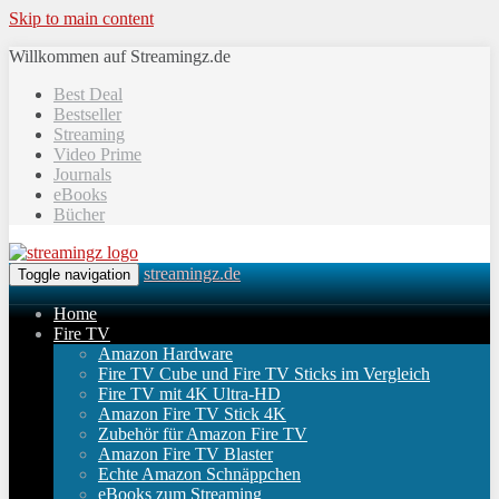
Skip to main content
Willkommen auf Streamingz.de
Best Deal
Bestseller
Streaming
Video Prime
Journals
eBooks
Bücher
streamingz.de
Toggle navigation
Home
Fire TV
Amazon Hardware
Fire TV Cube und Fire TV Sticks im Vergleich
Fire TV mit 4K Ultra-HD
Amazon Fire TV Stick 4K
Zubehör für Amazon Fire TV
Amazon Fire TV Blaster
Echte Amazon Schnäppchen
eBooks zum Streaming