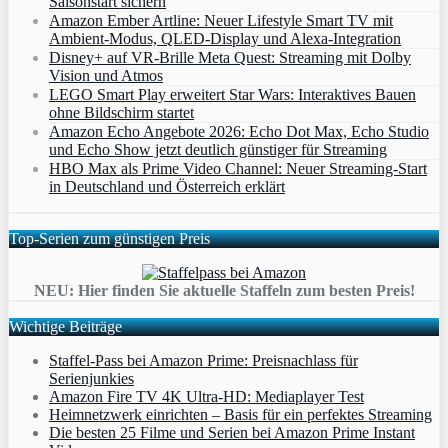
Saisonstart sichern
Amazon Ember Artline: Neuer Lifestyle Smart TV mit
Ambient‑Modus, QLED‑Display und Alexa‑Integration
Disney+ auf VR-Brille Meta Quest: Streaming mit Dolby
Vision und Atmos
LEGO Smart Play erweitert Star Wars: Interaktives Bauen
ohne Bildschirm startet
Amazon Echo Angebote 2026: Echo Dot Max, Echo Studio
und Echo Show jetzt deutlich günstiger für Streaming
HBO Max als Prime Video Channel: Neuer Streaming‑Start
in Deutschland und Österreich erklärt
Top-Serien zum günstigen Preis
NEU: Hier finden Sie aktuelle Staffeln zum besten Preis!
Wichtige Beiträge
Staffel-Pass bei Amazon Prime: Preisnachlass für
Serienjunkies
Amazon Fire TV 4K Ultra-HD: Mediaplayer Test
Heimnetzwerk einrichten – Basis für ein perfektes Streaming
Die besten 25 Filme und Serien bei Amazon Prime Instant