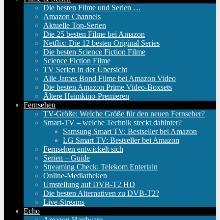
Die besten Filme und Serien …
Amazon Channels
Aktuelle Top-Serien
Die 25 besten Filme bei Amazon
Netflix: Die 12 besten Original Series
Die besten Science Fiction Filme
Science Fiction Filme
TV Serien in der Übersicht
Alle James Bond Filme bei Amazon Video
Die besten Amazon Prime Video-Boxsets
Ältere Heimkino-Premieren
Fernsehen
TV-Größe: Welche Größe für den neuen Fernseher?
Smart-TV – welche Technik steckt dahinter?
Samsung Smart TV: Bestseller bei Amazon
LG Smart TV: Bestseller bei Amazon
Fernsehen entwickelt sich
Serien – Guide
Streaming Check: Telekom Entertain
Online-Mediatheken
Umstellung auf DVB-T2 HD
Die besten Alternativen zu DVB-T2?
Live-Streams
Echo
Amazon Hardware