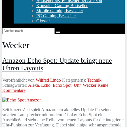
Bestseller 4K-Fernseher bei Amazon
Konsolen Gaming Bestseller
Mobile Gaming Bestseller
PC Gaming Bestseller
Glossar
Wecker
Amazon Echo Spot: Update bringt neue
Uhren Layouts
Veröffentlicht von
Wilfred Lindo
Kategorie(n):
Technik
Schlagwörter:
Alexa
,
Echo
,
Echo Spot
,
Uhr
,
Wecker
Keine
Kommentare
Seit kurzer Zeit spielt Amazon ein aktuelles Update für seinen
smarten Lautsprecher mit rundem Display Echo Spot ein.
Anschließend steht eine Reihe von neuen Layouts für die integrierte
Uhr-Funktion zur Verfügung. Dabei sind einige sehr ansprechende