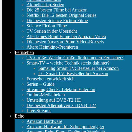
Aktuelle Top-Serien
Die 25 besten Filme bei Amazon
Netflix: Die 12 besten Original Series
Die besten Science Fiction Filme
Science Fiction Filme
TV Serien in der Übersicht
Alle James Bond Filme bei Amazon Video
Die besten Amazon Prime Video-Boxsets
Ältere Heimkino-Premieren
Fernsehen
TV-Größe: Welche Größe für den neuen Fernseher?
Smart-TV – welche Technik steckt dahinter?
Samsung Smart TV: Bestseller bei Amazon
LG Smart TV: Bestseller bei Amazon
Fernsehen entwickelt sich
Serien – Guide
Streaming Check: Telekom Entertain
Online-Mediatheken
Umstellung auf DVB-T2 HD
Die besten Alternativen zu DVB-T2?
Live-Streams
Echo
Amazon Hardware
Amazon-Hardware für Schnäppchenjäger
Amazon: Echo Show Geräte im Vergleich