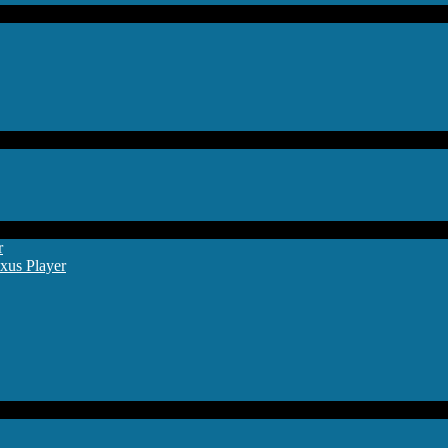
r
xus Player