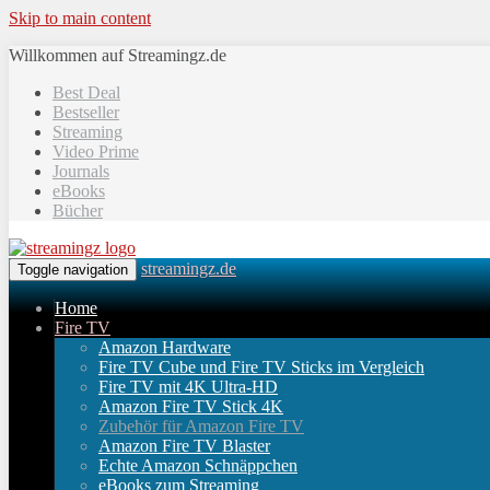
Skip to main content
Willkommen auf Streamingz.de
Best Deal
Bestseller
Streaming
Video Prime
Journals
eBooks
Bücher
streamingz.de
Toggle navigation
Home
Fire TV
Amazon Hardware
Fire TV Cube und Fire TV Sticks im Vergleich
Fire TV mit 4K Ultra-HD
Amazon Fire TV Stick 4K
Zubehör für Amazon Fire TV
Amazon Fire TV Blaster
Echte Amazon Schnäppchen
eBooks zum Streaming