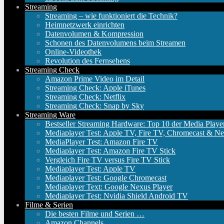
Streaming
Streaming – wie funktioniert die Technik?
Heimnetzwerk einrichten
Datenvolumen & Kompression
Schonen des Datenvolumens beim Streamen
Online-Videothek
Revolution des Fernsehens
Streaming Check
Amazon Prime Video im Detail
Streaming Check: Apple iTunes
Streaming Check: Netflix
Streaming Check: Snap by Sky
Streaming Ware
Bestseller Streaming Hardware: Top 10 der Media Playe
Mediaplayer Test: Apple TV, Fire TV, Chromecast & Ne
MediaPlayer Test: Amazon Fire TV
Mediaplayer Test: Amazon Fire TV Stick
Vergleich Fire TV versus Fire TV Stick
Mediaplayer Test: Apple TV
Mediaplayer Test: Google Chromecast
Mediaplayer Text: Google Nexus Player
Mediaplayer Test: Nvidia Shield Android TV
Filme & Serien
Die besten Filme und Serien …
Amazon Channels