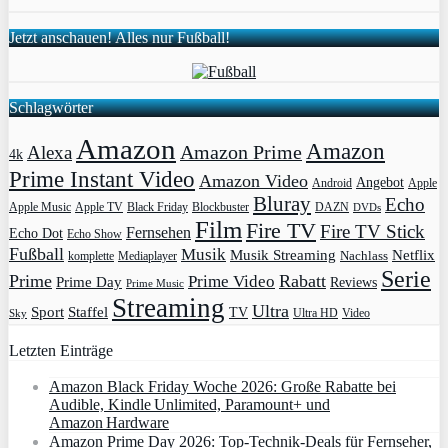
Jetzt anschauen! Alles nur Fußball!
Schlagwörter
Amazon
Amazon
Amazon Prime
Alexa
4k
Prime Instant Video
Amazon Video
Angebot
Apple
Android
Bluray
Echo
Apple Music
Apple TV
Blockbuster
DAZN
Black Friday
DVDs
Film
Fire TV
Fire TV Stick
Fernsehen
Echo Dot
Echo Show
Fußball
Musik
Musik Streaming
Netflix
Mediaplayer
Nachlass
komplette
Serie
Prime
Rabatt
Prime Video
Prime Day
Reviews
Prime Music
Streaming
Ultra
Sport
Staffel
TV
Ultra HD
Video
Sky
Letzten Einträge
Amazon Black Friday Woche 2026: Große Rabatte bei
Audible, Kindle Unlimited, Paramount+ und
Amazon Hardware
Amazon Prime Day 2026: Top-Technik-Deals für Fernseher,