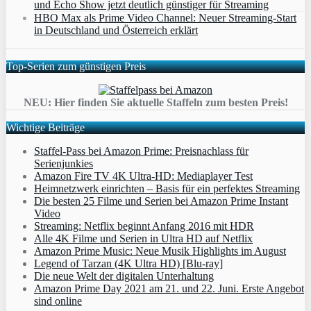
und Echo Show jetzt deutlich günstiger für Streaming
HBO Max als Prime Video Channel: Neuer Streaming‑Start
in Deutschland und Österreich erklärt
Top-Serien zum günstigen Preis
NEU: Hier finden Sie aktuelle Staffeln zum besten Preis!
Wichtige Beiträge
Staffel-Pass bei Amazon Prime: Preisnachlass für
Serienjunkies
Amazon Fire TV 4K Ultra-HD: Mediaplayer Test
Heimnetzwerk einrichten – Basis für ein perfektes Streaming
Die besten 25 Filme und Serien bei Amazon Prime Instant
Video
Streaming: Netflix beginnt Anfang 2016 mit HDR
Alle 4K Filme und Serien in Ultra HD auf Netflix
Amazon Prime Music: Neue Musik Highlights im August
Legend of Tarzan (4K Ultra HD) [Blu-ray]
Die neue Welt der digitalen Unterhaltung
Amazon Prime Day 2021 am 21. und 22. Juni. Erste Angebot
sind online