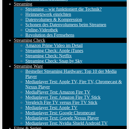
Streaming
Streaming – wie funktioniert die Technik?
Heimnetzwerk einrichten
Datenvolumen & Kompression
Schonen des Datenvolumens beim Streamen
Online-Videothek
Revolution des Fernsehens
Streaming Check
Amazon Prime Video im Detail
Streaming Check: Apple iTunes
Streaming Check: Netflix
Streaming Check: Snap by Sky
Streaming Ware
Bestseller Streaming Hardware: Top 10 der Media
Player
Mediaplayer Test: Apple TV, Fire TV, Chromecast &
Nexus Player
MediaPlayer Test: Amazon Fire TV
Mediaplayer Test: Amazon Fire TV Stick
Vergleich Fire TV versus Fire TV Stick
Mediaplayer Test: Apple TV
Mediaplayer Test: Google Chromecast
Mediaplayer Text: Google Nexus Player
Mediaplayer Test: Nvidia Shield Android TV
Filme & Serien