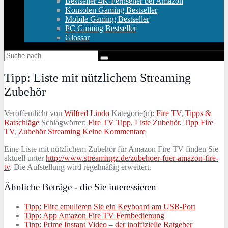
Bestseller 4K-Fernseher bei Amazon
Konsolen Gaming Bestseller
Mobile Gaming Bestseller
PC Gaming Bestseller
Glossar
Tipp: Liste mit nützlichem Streaming
Zubehör
Veröffentlicht von
Wilfred Lindo
Kategorie(n):
Fire TV
,
Tipps &
Ratschläge
Schlagwörter:
Fire TV Tipp
,
Liste Zubehör
,
Tipp Fire
TV
,
Zubehör Streaming
Keine Kommentare
Eine Liste mit nützlichem Zubehör für Amazon Fire TV finden Sie
aktuell unter
http://www.streamingz.de/zubehoer-fuer-amazon-fire-
tv
. Die Aufstellung wird regelmäßig erweitert.
Ähnliche Beträge - die Sie interessieren
Tipp: Flirc emulieren Sie ein Keyboard am USB-Port
Tipp: App Amazon Fire TV Fernbedienung
Tipp: Prime Instant Video – der inoffizielle Ratgeber