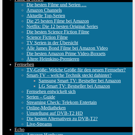
Die besten Filme und Serien …
Amazon Channels
Aktuelle Top-Serien
Die 25 besten Filme bei Amazon
Netflix: Die 12 besten Original Series
Die besten Science Fiction Filme
Science Fiction Filme
TV Serien in der Übersicht
Alle James Bond Filme bei Amazon Video
Die besten Amazon Prime Video-Boxsets
Ältere Heimkino-Premieren
Fernsehen
TV-Größe: Welche Größe für den neuen Fernseher?
Smart-TV – welche Technik steckt dahinter?
Samsung Smart TV: Bestseller bei Amazon
LG Smart TV: Bestseller bei Amazon
Fernsehen entwickelt sich
Serien – Guide
Streaming Check: Telekom Entertain
Online-Mediatheken
Umstellung auf DVB-T2 HD
Die besten Alternativen zu DVB-T2?
Live-Streams
Echo
Amazon Hardware