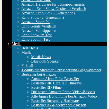
Amazon-Hardware für Schnäppchenjäger
Amazon: Echo Show Geräte im Vergleich
Amazon Echo Dot (3. Generation)
Echo Show (2. Generation)
Amazon Smart Plug
Echo Geräte Vergleich
Amazon Schnäppchen
Echo Show im Test
Echo Spot im Test
Media
Best Deals
Musik
Musik News
Bluetooth Speaker
Fußball
T-Shirts für Streamer, Fernseher und Binge-Watcher
Bestseller bei Amazon
Amazon Alexa Echo Bestseller
Bestseller 4K Ultra HD Blu-rays
Bestseller 3D Filme
Die besten Amazon Prime Video-Boxsets
Alle James Bond Filme bei Amazon Video
Bestseller Streaming Hardware
Bestseller AV-Receiver bei Amazon