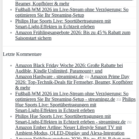
Beamer, Kopfhörer & mehr
Fußball-WM 2026 im Live-Stream ohne Verzögerung: So
optimieren Sie Ihr Streaming-Setup
Philips Hue Sports Live: Sportübertragungen mit
Smart‑Light‑Effekten in Echtzeit erleben
Amazon Frühlingsangebote 2026: Bis zu 45 % Rabatt zum
Saisonstart sichern
Letzte Kommentare
Amazon Black Friday Woche 2026: Große Rabatte bei
Audible, Kindle Unlimited, Paramount+ und
Amazon Hardware - streamingz.de
zu
Amazon Prime Day
2026: Top-Technik-Deals für Fernseher, Beamer, Kopfhörer
& mehr
Fußball-WM 2026 im Live-Stream ohne Verzögerung: So
optimieren Sie Ihr Streaming-Setup - streamingz.de
zu
Philips
Hue Sports Live: Sportübertragungen mit
Smart‑Light‑Effekten in Echtzeit erleben
Philips Hue Sports Live: Sportübertragungen mit
Smart‑Light‑Effekten in Echtzeit erleben - streamingz.de
zu
Amazon Ember Artline: Neuer Lifestyle Smart TV mit
Ambient‑Modus, QLED‑Display und Alexa‑Integration
Amazon Frühlingsangebote 2026: Bis zu 45 % Rabatt zum