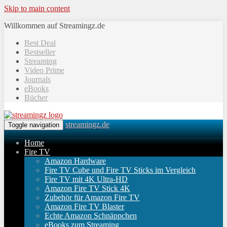
Skip to main content
Willkommen auf Streamingz.de
Best Deal
Bestseller
Streaming
Video Prime
Journals
eBooks
Bücher
streamingz.de
Toggle navigation
Home
Fire TV
Amazon Hardware
Fire TV Cube und Fire TV Sticks im Vergleich
Fire TV mit 4K Ultra-HD
Amazon Fire TV Stick 4K
Zubehör für Amazon Fire TV
Amazon Fire TV Blaster
Echte Amazon Schnäppchen
eBooks zum Streaming