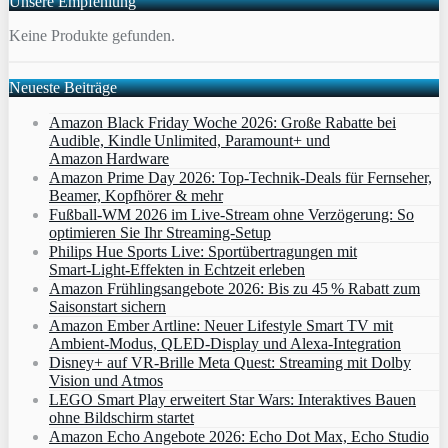
Unsere Empfehlung
Keine Produkte gefunden.
Neueste Beiträge
Amazon Black Friday Woche 2026: Große Rabatte bei
Audible, Kindle Unlimited, Paramount+ und
Amazon Hardware
Amazon Prime Day 2026: Top-Technik-Deals für Fernseher,
Beamer, Kopfhörer & mehr
Fußball-WM 2026 im Live-Stream ohne Verzögerung: So
optimieren Sie Ihr Streaming-Setup
Philips Hue Sports Live: Sportübertragungen mit
Smart‑Light‑Effekten in Echtzeit erleben
Amazon Frühlingsangebote 2026: Bis zu 45 % Rabatt zum
Saisonstart sichern
Amazon Ember Artline: Neuer Lifestyle Smart TV mit
Ambient‑Modus, QLED‑Display und Alexa‑Integration
Disney+ auf VR-Brille Meta Quest: Streaming mit Dolby
Vision und Atmos
LEGO Smart Play erweitert Star Wars: Interaktives Bauen
ohne Bildschirm startet
Amazon Echo Angebote 2026: Echo Dot Max, Echo Studio