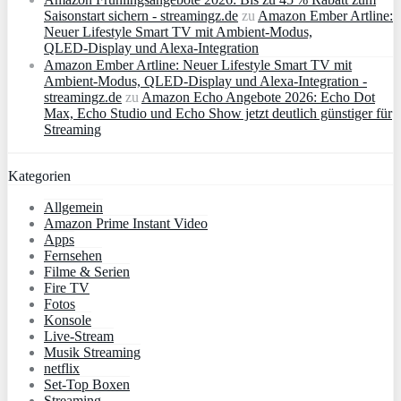
Saisonstart sichern - streamingz.de
zu
Amazon Ember Artline:
Neuer Lifestyle Smart TV mit Ambient‑Modus,
QLED‑Display und Alexa‑Integration
Amazon Ember Artline: Neuer Lifestyle Smart TV mit
Ambient‑Modus, QLED‑Display und Alexa‑Integration -
streamingz.de
zu
Amazon Echo Angebote 2026: Echo Dot
Max, Echo Studio und Echo Show jetzt deutlich günstiger für
Streaming
Kategorien
Allgemein
Amazon Prime Instant Video
Apps
Fernsehen
Filme & Serien
Fire TV
Fotos
Konsole
Live-Stream
Musik Streaming
netflix
Set-Top Boxen
Streaming