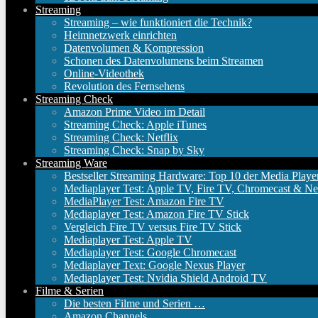
Streaming
Streaming – wie funktioniert die Technik?
Heimnetzwerk einrichten
Datenvolumen & Kompression
Schonen des Datenvolumens beim Streamen
Online-Videothek
Revolution des Fernsehens
Streaming Check
Amazon Prime Video im Detail
Streaming Check: Apple iTunes
Streaming Check: Netflix
Streaming Check: Snap by Sky
Streaming Ware
Bestseller Streaming Hardware: Top 10 der Media Playe
Mediaplayer Test: Apple TV, Fire TV, Chromecast & Ne
MediaPlayer Test: Amazon Fire TV
Mediaplayer Test: Amazon Fire TV Stick
Vergleich Fire TV versus Fire TV Stick
Mediaplayer Test: Apple TV
Mediaplayer Test: Google Chromecast
Mediaplayer Text: Google Nexus Player
Mediaplayer Test: Nvidia Shield Android TV
Filme & Serien
Die besten Filme und Serien …
Amazon Channels