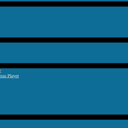
r
xus Player