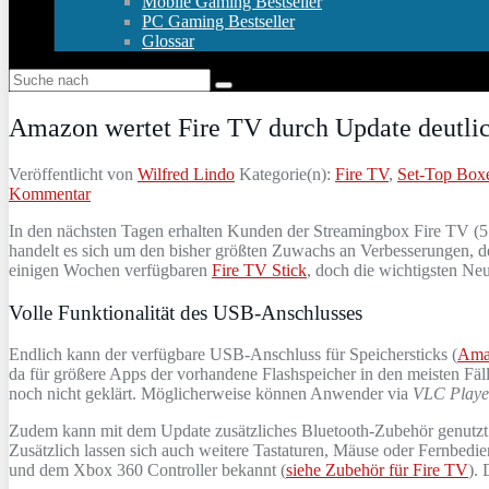
Mobile Gaming Bestseller
PC Gaming Bestseller
Glossar
Amazon wertet Fire TV durch Update deutlic
Veröffentlicht von
Wilfred Lindo
Kategorie(n):
Fire TV
,
Set-Top Box
Kommentar
In den nächsten Tagen erhalten Kunden der Streamingbox Fire TV (
handelt es sich um den bisher größten Zuwachs an Verbesserungen, d
einigen Wochen verfügbaren
Fire TV Stick
, doch die wichtigsten Ne
Volle Funktionalität des USB-Anschlusses
Endlich kann der verfügbare USB-Anschluss für Speichersticks (
Amaz
da für größere Apps der vorhandene Flashspeicher in den meisten Fäl
noch nicht geklärt. Möglicherweise können Anwender via
VLC Playe
Zudem kann mit dem Update zusätzliches Bluetooth-Zubehör genutzt 
Zusätzlich lassen sich auch weitere Tastaturen, Mäuse oder Fernbed
und dem Xbox 360 Controller bekannt (
siehe Zubehör für Fire TV
). 