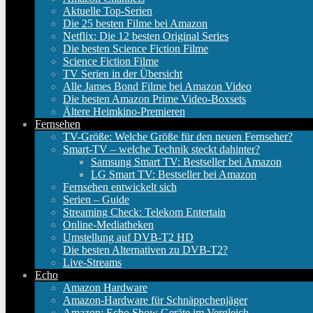
Aktuelle Top-Serien
Die 25 besten Filme bei Amazon
Netflix: Die 12 besten Original Series
Die besten Science Fiction Filme
Science Fiction Filme
TV Serien in der Übersicht
Alle James Bond Filme bei Amazon Video
Die besten Amazon Prime Video-Boxsets
Ältere Heimkino-Premieren
Fernsehen
TV-Größe: Welche Größe für den neuen Fernseher?
Smart-TV – welche Technik steckt dahinter?
Samsung Smart TV: Bestseller bei Amazon
LG Smart TV: Bestseller bei Amazon
Fernsehen entwickelt sich
Serien – Guide
Streaming Check: Telekom Entertain
Online-Mediatheken
Umstellung auf DVB-T2 HD
Die besten Alternativen zu DVB-T2?
Live-Streams
Echo
Amazon Hardware
Amazon-Hardware für Schnäppchenjäger
Amazon: Echo Show Geräte im Vergleich