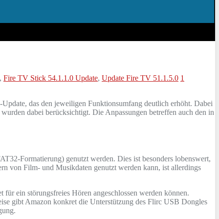
,
Fire TV Stick 54.1.1.0 Update
,
Update Fire TV 51.1.5.0
1
-Update, das den jeweiligen Funktionsumfang deutlich erhöht. Dabei
 wurden dabei berücksichtigt. Die Anpassungen betreffen auch den in
AT32-Formatierung) genutzt werden. Dies ist besonders lobenswert,
rn von Film- und Musikdaten genutzt werden kann, ist allerdings
 für ein störungsfreies Hören angeschlossen werden können.
weise gibt Amazon konkret die Unterstützung des Flirc USB Dongles
ügung.