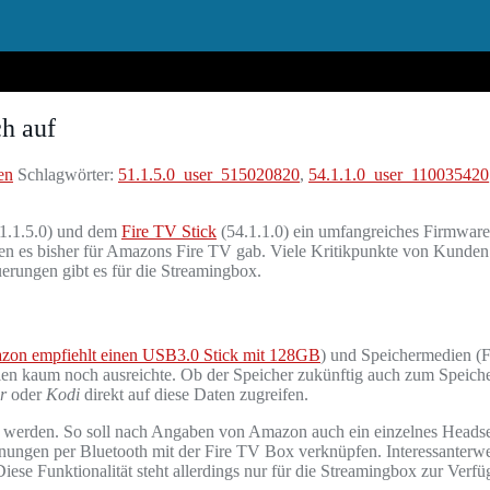
h auf
en
Schlagwörter:
51.1.5.0_user_515020820
,
54.1.1.0_user_110035420
51.1.5.0) und dem
Fire TV Stick
(54.1.1.0) ein umfangreiches Firmware
en es bisher für Amazons Fire TV gab. Viele Kritikpunkte von Kunden
uerungen gibt es für die Streamingbox.
on empfiehlt einen USB3.0 Stick mit 128GB
) und Speichermedien (F
len kaum noch ausreichte. Ob der Speicher zukünftig auch zum Speiche
r
oder
Kodi
direkt auf diese Daten zugreifen.
werden. So soll nach Angaben von Amazon auch ein einzelnes Headset
ienungen per Bluetooth mit der Fire TV Box verknüpfen. Interessanter
Diese Funktionalität steht allerdings nur für die Streamingbox zur Verf