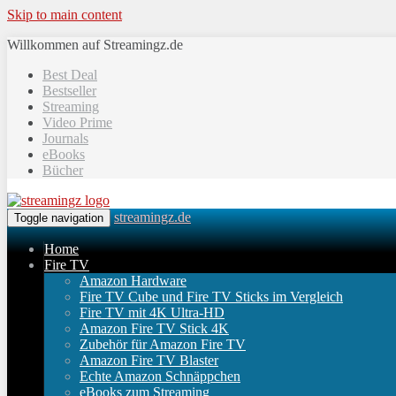
Skip to main content
Willkommen auf Streamingz.de
Best Deal
Bestseller
Streaming
Video Prime
Journals
eBooks
Bücher
streamingz.de
Toggle navigation
Home
Fire TV
Amazon Hardware
Fire TV Cube und Fire TV Sticks im Vergleich
Fire TV mit 4K Ultra-HD
Amazon Fire TV Stick 4K
Zubehör für Amazon Fire TV
Amazon Fire TV Blaster
Echte Amazon Schnäppchen
eBooks zum Streaming