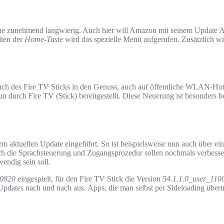
 zunehmend langwierig. Auch hier will Amazon mit seinem Update Abhi
lten der
Home-Taste
wird das spezielle Menü aufgerufen. Zusätzlich w
 des Fire TV Sticks in den Genuss, auch auf öffentliche WLAN-Hotspo
durch Fire TV (Stick) bereitgestellt. Diese Neuerung ist besonders be
m aktuellen Update eingeführt. So ist beispielsweise nun auch über e
h die Sprachsteuerung und Zugangsprozedur sollen nochmals verbesser
endig sein soll.
20820
eingespielt, für den Fire TV Stick die Version
54.1.1.0_user_110
dates nach und nach aus. Apps, die man selbst per Sideloading übertra