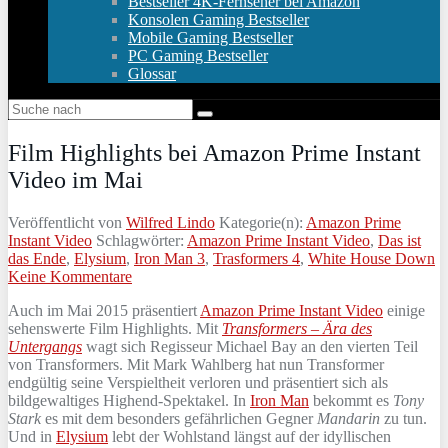
Bestseller 4K-Fernseher bei Amazon
Konsolen Gaming Bestseller
Mobile Gaming Bestseller
PC Gaming Bestseller
Glossar
Film Highlights bei Amazon Prime Instant
Video im Mai
Veröffentlicht von
Wilfred Lindo
Kategorie(n):
Amazon Prime
Instant Video
Schlagwörter:
Amazon Prime Instant Video
,
Das ist
das Ende
,
Elysium
,
Iron Man 3
,
Trasformers 4
,
White House Down
Keine Kommentare
Auch im Mai 2015 präsentiert
Amazon Prime Instant Video
einige
sehenswerte Film Highlights. Mit
Transformers – Är
a des
Untergangs
wagt sich Regisseur Michael Bay an den vierten Teil
von Transformers. Mit Mark Wahlberg hat nun Transformer
endgültig seine Verspieltheit verloren und präsentiert sich als
bildgewaltiges Highend-Spektakel. In
Iron Man
bekommt es
Tony
Stark
es mit dem besonders gefährlichen Gegner
Mandarin
zu tun.
Und in
Elysium
lebt der Wohlstand längst auf der idyllischen