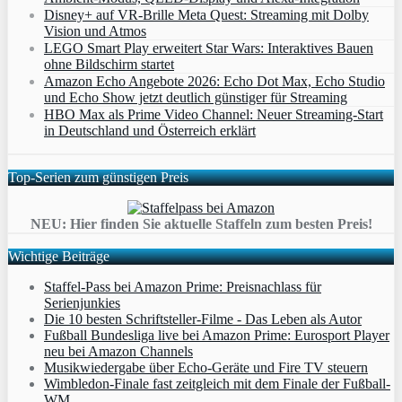
Disney+ auf VR-Brille Meta Quest: Streaming mit Dolby
Vision und Atmos
LEGO Smart Play erweitert Star Wars: Interaktives Bauen
ohne Bildschirm startet
Amazon Echo Angebote 2026: Echo Dot Max, Echo Studio
und Echo Show jetzt deutlich günstiger für Streaming
HBO Max als Prime Video Channel: Neuer Streaming‑Start
in Deutschland und Österreich erklärt
Top-Serien zum günstigen Preis
NEU: Hier finden Sie aktuelle Staffeln zum besten Preis!
Wichtige Beiträge
Staffel-Pass bei Amazon Prime: Preisnachlass für
Serienjunkies
Die 10 besten Schriftsteller-Filme - Das Leben als Autor
Fußball Bundesliga live bei Amazon Prime: Eurosport Player
neu bei Amazon Channels
Musikwiedergabe über Echo-Geräte und Fire TV steuern
Wimbledon-Finale fast zeitgleich mit dem Finale der Fußball-
WM