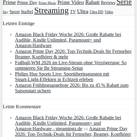
Serie
Prime
Rabatt
Prime Video
Prime Day
Reviews
Prime Music
Streaming
Ultra
Sport
Staffel
TV
Ultra HD
Video
Sky
Letzten Einträge
Amazon Black Friday Woche 2026: Große Rabatte bei
Audible, Kindle Unlimited, Paramount+ und
Amazon Hardware
Amazon Prime Day 2026: Top-Technik-Deals für Fernseher,
Beamer, Kopfhörer & mehr
Fußball-WM 2026 im Live-Stream ohne Verzögerung: So
optimieren Sie Ihr Streaming-Setup
Philips Hue Sports Live: Sportübertragungen mit
Smart‑Light‑Effekten in Echtzeit erleben
Amazon Frühlingsangebote 2026: Bis zu 45 % Rabatt zum
Saisonstart sichern
Letzte Kommentare
Amazon Black Friday Woche 2026: Große Rabatte bei
Audible, Kindle Unlimited, Paramount+ und
Amazon Hardware - streamingz.de
zu
Amazon Prime Day
2026: Top-Technik-Deals für Fernseher, Beamer, Kopfhörer