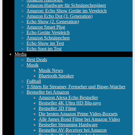
Amazon-Hardware für Schnäppchenjäger
Amazon: Echo Show Geräte im Vergleich
Amazon Echo Dot (3. Generation)
Echo Show (2. Generation)
Amazon Smart Plug
Echo Geräte Vergleich
Amazon Schnäppchen
Echo Show im Test
Echo Spot im Test
Media
Best Deals
Musik
Musik News
Bluetooth Speaker
Fußball
T-Shirts für Streamer, Fernseher und Binge-Watcher
Bestseller bei Amazon
Amazon Alexa Echo Bestseller
Bestseller 4K Ultra HD Blu-rays
Bestseller 3D Filme
Die besten Amazon Prime Video-Boxsets
Alle James Bond Filme bei Amazon Video
Bestseller Streaming Hardware
Bestseller AV-Receiver bei Amazon