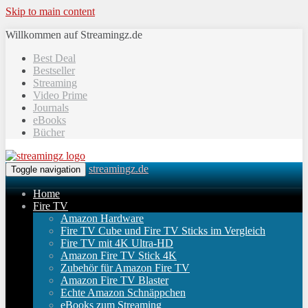
Skip to main content
Willkommen auf Streamingz.de
Best Deal
Bestseller
Streaming
Video Prime
Journals
eBooks
Bücher
streamingz.de
Toggle navigation
Home
Fire TV
Amazon Hardware
Fire TV Cube und Fire TV Sticks im Vergleich
Fire TV mit 4K Ultra-HD
Amazon Fire TV Stick 4K
Zubehör für Amazon Fire TV
Amazon Fire TV Blaster
Echte Amazon Schnäppchen
eBooks zum Streaming