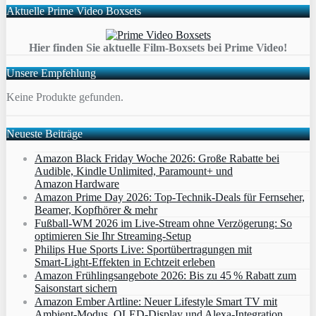
Aktuelle Prime Video Boxsets
Hier finden Sie aktuelle Film-Boxsets bei Prime Video!
Unsere Empfehlung
Keine Produkte gefunden.
Neueste Beiträge
Amazon Black Friday Woche 2026: Große Rabatte bei
Audible, Kindle Unlimited, Paramount+ und
Amazon Hardware
Amazon Prime Day 2026: Top-Technik-Deals für Fernseher,
Beamer, Kopfhörer & mehr
Fußball-WM 2026 im Live-Stream ohne Verzögerung: So
optimieren Sie Ihr Streaming-Setup
Philips Hue Sports Live: Sportübertragungen mit
Smart‑Light‑Effekten in Echtzeit erleben
Amazon Frühlingsangebote 2026: Bis zu 45 % Rabatt zum
Saisonstart sichern
Amazon Ember Artline: Neuer Lifestyle Smart TV mit
Ambient‑Modus, QLED‑Display und Alexa‑Integration