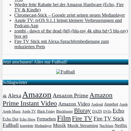
Wieder fette Rabatte bei der Amazon Hardware (Echo, Fire
TV & Kindle)
Chromecast-Stick – Google zeigt seinen neuen Mediaplayer
Apple TV: tvOS 9.1.1 bringt kleinere Verbesserungen und
Podcast-App
zombi - dawn of the dead (ltd) (blu-ray 4k ultra hd+5 blu-ray)
box set
Fire TV Stick mit Alexa-Sprachfernbedienung zum
reduzierten Preis
Jetzt anschauen! Alles nur Fußball!
Schlagwörter
Amazon
Amazon
Amazon Prime
Alexa
4k
Prime Instant Video
Amazon Video
Angebot
Apple
Android
Bluray
Echo
Apple Music
Apple TV
Blockbuster
DAZN
Black Friday
DVDs
Film
Fire TV
Fire TV Stick
Fernsehen
Echo Dot
Echo Show
Fußball
Musik
Musik Streaming
Netflix
Mediaplayer
Nachlass
komplette