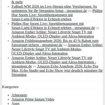
& mehr
Fußball-WM 2026 im Live-Stream ohne Verzögerung: So
optimieren Sie Ihr Streaming-Setup - streamingz.de
zu
Philips
Hue Sports Live: Sportübertragungen mit
Smart‑Light‑Effekten in Echtzeit erleben
Philips Hue Sports Live: Sportübertragungen mit
Smart‑Light‑Effekten in Echtzeit erleben - streamingz.de
zu
Amazon Ember Artline: Neuer Lifestyle Smart TV mit
Ambient‑Modus, QLED‑Display und Alexa‑Integration
Amazon Frühlingsangebote 2026: Bis zu 45 % Rabatt zum
Saisonstart sichern - streamingz.de
zu
Amazon Ember Artline:
Neuer Lifestyle Smart TV mit Ambient‑Modus,
QLED‑Display und Alexa‑Integration
Amazon Ember Artline: Neuer Lifestyle Smart TV mit
Ambient‑Modus, QLED‑Display und Alexa‑Integration -
streamingz.de
zu
Amazon Echo Angebote 2026: Echo Dot
Max, Echo Studio und Echo Show jetzt deutlich günstiger für
Streaming
Kategorien
Allgemein
Amazon Prime Instant Video
Apps