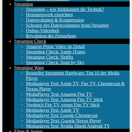
Streaming
Streaming – wie funktioniert die Technik?
Heimnetzwerk einrichten
Datenvolumen & Kompression
Schonen des Datenvolumens beim Streamen
Online-Videothek
Revolution des Fernsehens
Streaming Check
Amazon Prime Video im Detail
Streaming Check: Apple iTunes
Streaming Check: Netflix
Streaming Check: Snap by Sky
Streaming Ware
Bestseller Streaming Hardware: Top 10 der Media
Player
Mediaplayer Test: Apple TV, Fire TV, Chromecast &
Nexus Player
MediaPlayer Test: Amazon Fire TV
Mediaplayer Test: Amazon Fire TV Stick
Vergleich Fire TV versus Fire TV Stick
Mediaplayer Test: Apple TV
Mediaplayer Test: Google Chromecast
Mediaplayer Text: Google Nexus Player
Mediaplayer Test: Nvidia Shield Android TV
Filme & Serien