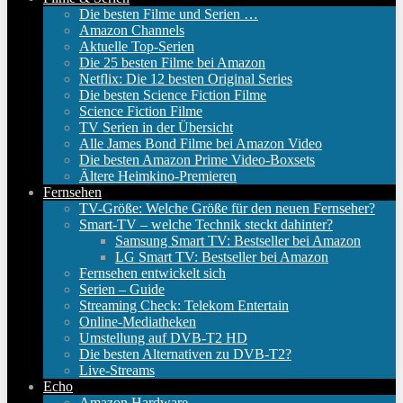
Die besten Filme und Serien …
Amazon Channels
Aktuelle Top-Serien
Die 25 besten Filme bei Amazon
Netflix: Die 12 besten Original Series
Die besten Science Fiction Filme
Science Fiction Filme
TV Serien in der Übersicht
Alle James Bond Filme bei Amazon Video
Die besten Amazon Prime Video-Boxsets
Ältere Heimkino-Premieren
Fernsehen
TV-Größe: Welche Größe für den neuen Fernseher?
Smart-TV – welche Technik steckt dahinter?
Samsung Smart TV: Bestseller bei Amazon
LG Smart TV: Bestseller bei Amazon
Fernsehen entwickelt sich
Serien – Guide
Streaming Check: Telekom Entertain
Online-Mediatheken
Umstellung auf DVB-T2 HD
Die besten Alternativen zu DVB-T2?
Live-Streams
Echo
Amazon Hardware