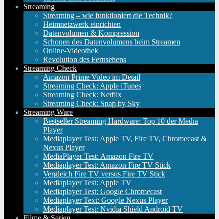
Streaming
Streaming – wie funktioniert die Technik?
Heimnetzwerk einrichten
Datenvolumen & Kompression
Schonen des Datenvolumens beim Streamen
Online-Videothek
Revolution des Fernsehens
Streaming Check
Amazon Prime Video im Detail
Streaming Check: Apple iTunes
Streaming Check: Netflix
Streaming Check: Snap by Sky
Streaming Ware
Bestseller Streaming Hardware: Top 10 der Media
Player
Mediaplayer Test: Apple TV, Fire TV, Chromecast &
Nexus Player
MediaPlayer Test: Amazon Fire TV
Mediaplayer Test: Amazon Fire TV Stick
Vergleich Fire TV versus Fire TV Stick
Mediaplayer Test: Apple TV
Mediaplayer Test: Google Chromecast
Mediaplayer Text: Google Nexus Player
Mediaplayer Test: Nvidia Shield Android TV
Filme & Serien