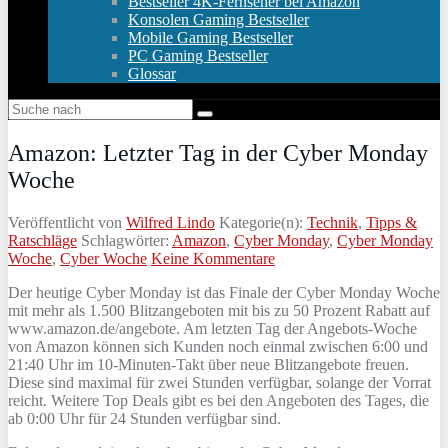
Bestseller 4K-Fernseher bei Amazon
Konsolen Gaming Bestseller
Mobile Gaming Bestseller
PC Gaming Bestseller
Glossar
Amazon: Letzter Tag in der Cyber Monday
Woche
Veröffentlicht von
Wilfred Lindo
Kategorie(n):
Technik
,
Tipps &
Ratschläge
Schlagwörter:
Amazon
,
Cyber Monday
,
Cyber Monday
Woche
,
Cyber Woche
Keine Kommentare
Der heutige Cyber Monday ist das Finale der Cyber Monday Woche
mit mehr als 1.500 Blitzangeboten mit bis zu 50 Prozent Rabatt auf
www.amazon.de/angebote. Am letzten Tag der Angebots-Woche
von Amazon können sich Kunden noch einmal zwischen 6:00 und
21:40 Uhr im 10-Minuten-Takt über neue Blitzangebote freuen.
Diese sind maximal für zwei Stunden verfügbar, solange der Vorrat
reicht. Weitere Top Deals gibt es bei den Angeboten des Tages, die
ab 0:00 Uhr für 24 Stunden verfügbar sind.