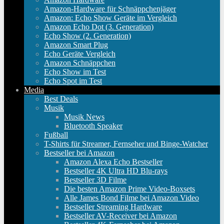
Amazon-Hardware für Schnäppchenjäger
Amazon: Echo Show Geräte im Vergleich
Amazon Echo Dot (3. Generation)
Echo Show (2. Generation)
Amazon Smart Plug
Echo Geräte Vergleich
Amazon Schnäppchen
Echo Show im Test
Echo Spot im Test
Media
Best Deals
Musik
Musik News
Bluetooth Speaker
Fußball
T-Shirts für Streamer, Fernseher und Binge-Watcher
Bestseller bei Amazon
Amazon Alexa Echo Bestseller
Bestseller 4K Ultra HD Blu-rays
Bestseller 3D Filme
Die besten Amazon Prime Video-Boxsets
Alle James Bond Filme bei Amazon Video
Bestseller Streaming Hardware
Bestseller AV-Receiver bei Amazon