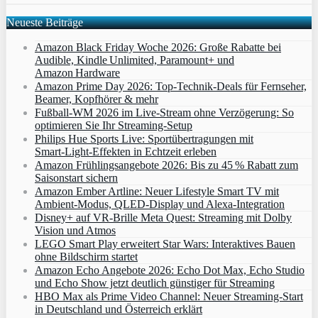
Neueste Beiträge
Amazon Black Friday Woche 2026: Große Rabatte bei
Audible, Kindle Unlimited, Paramount+ und
Amazon Hardware
Amazon Prime Day 2026: Top-Technik-Deals für Fernseher,
Beamer, Kopfhörer & mehr
Fußball-WM 2026 im Live-Stream ohne Verzögerung: So
optimieren Sie Ihr Streaming-Setup
Philips Hue Sports Live: Sportübertragungen mit
Smart‑Light‑Effekten in Echtzeit erleben
Amazon Frühlingsangebote 2026: Bis zu 45 % Rabatt zum
Saisonstart sichern
Amazon Ember Artline: Neuer Lifestyle Smart TV mit
Ambient‑Modus, QLED‑Display und Alexa‑Integration
Disney+ auf VR-Brille Meta Quest: Streaming mit Dolby
Vision und Atmos
LEGO Smart Play erweitert Star Wars: Interaktives Bauen
ohne Bildschirm startet
Amazon Echo Angebote 2026: Echo Dot Max, Echo Studio
und Echo Show jetzt deutlich günstiger für Streaming
HBO Max als Prime Video Channel: Neuer Streaming‑Start
in Deutschland und Österreich erklärt