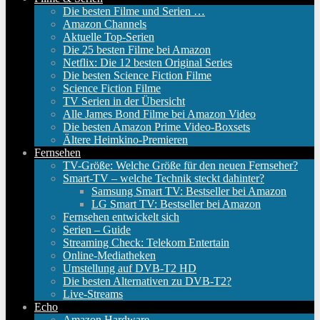
Die besten Filme und Serien …
Amazon Channels
Aktuelle Top-Serien
Die 25 besten Filme bei Amazon
Netflix: Die 12 besten Original Series
Die besten Science Fiction Filme
Science Fiction Filme
TV Serien in der Übersicht
Alle James Bond Filme bei Amazon Video
Die besten Amazon Prime Video-Boxsets
Ältere Heimkino-Premieren
Fernsehen
TV-Größe: Welche Größe für den neuen Fernseher?
Smart-TV – welche Technik steckt dahinter?
Samsung Smart TV: Bestseller bei Amazon
LG Smart TV: Bestseller bei Amazon
Fernsehen entwickelt sich
Serien – Guide
Streaming Check: Telekom Entertain
Online-Mediatheken
Umstellung auf DVB-T2 HD
Die besten Alternativen zu DVB-T2?
Live-Streams
Echo
Amazon Hardware