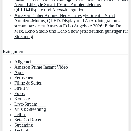
Neuer Lifestyle Smart TV mit Ambient‑Modus,
QLED‑Display und Alexa‑Integration
Amazon Ember Artline: Neuer Lifestyle Smart TV mit
Ambient‑Modus, QLED‑Display und Alexa‑Integration -
streamingz.de
zu
Amazon Echo Angebote 2026: Echo Dot
Max, Echo Studio und Echo Show jetzt deutlich günstiger für
Streaming
Kategorien
Allgemein
Amazon Prime Instant Video
Apps
Fernsehen
Filme & Serien
Fire TV
Fotos
Konsole
Live-Stream
Musik Streaming
netflix
Set-Top Boxen
Streaming
Technik