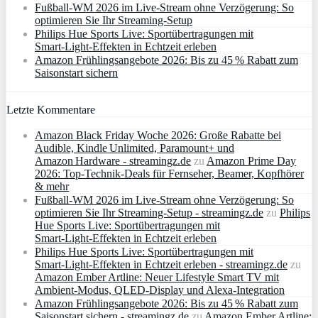
Fußball-WM 2026 im Live-Stream ohne Verzögerung: So
optimieren Sie Ihr Streaming-Setup
Philips Hue Sports Live: Sportübertragungen mit
Smart‑Light‑Effekten in Echtzeit erleben
Amazon Frühlingsangebote 2026: Bis zu 45 % Rabatt zum
Saisonstart sichern
Letzte Kommentare
Amazon Black Friday Woche 2026: Große Rabatte bei
Audible, Kindle Unlimited, Paramount+ und
Amazon Hardware - streamingz.de
zu
Amazon Prime Day
2026: Top-Technik-Deals für Fernseher, Beamer, Kopfhörer
& mehr
Fußball-WM 2026 im Live-Stream ohne Verzögerung: So
optimieren Sie Ihr Streaming-Setup - streamingz.de
zu
Philips
Hue Sports Live: Sportübertragungen mit
Smart‑Light‑Effekten in Echtzeit erleben
Philips Hue Sports Live: Sportübertragungen mit
Smart‑Light‑Effekten in Echtzeit erleben - streamingz.de
zu
Amazon Ember Artline: Neuer Lifestyle Smart TV mit
Ambient‑Modus, QLED‑Display und Alexa‑Integration
Amazon Frühlingsangebote 2026: Bis zu 45 % Rabatt zum
Saisonstart sichern - streamingz.de
zu
Amazon Ember Artline: