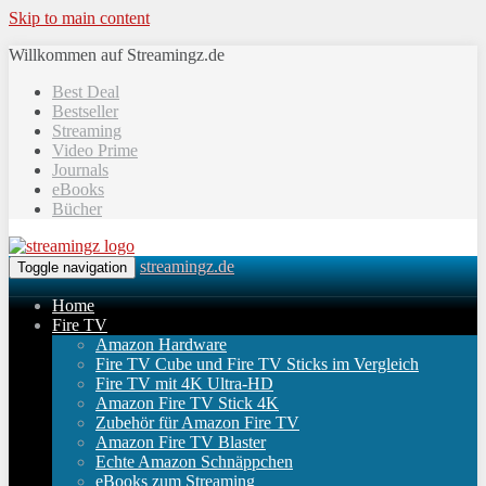
Skip to main content
Willkommen auf Streamingz.de
Best Deal
Bestseller
Streaming
Video Prime
Journals
eBooks
Bücher
streamingz.de
Toggle navigation
Home
Fire TV
Amazon Hardware
Fire TV Cube und Fire TV Sticks im Vergleich
Fire TV mit 4K Ultra-HD
Amazon Fire TV Stick 4K
Zubehör für Amazon Fire TV
Amazon Fire TV Blaster
Echte Amazon Schnäppchen
eBooks zum Streaming