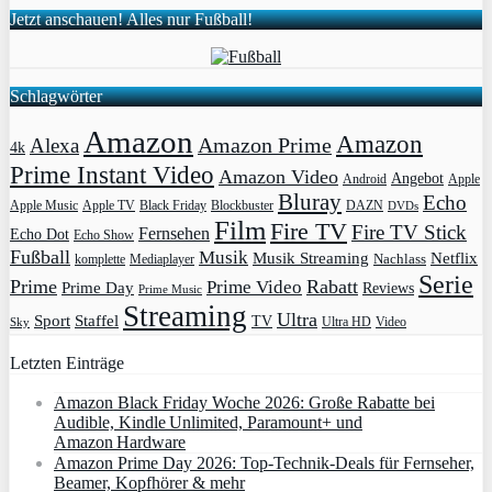
Jetzt anschauen! Alles nur Fußball!
Schlagwörter
Amazon
Amazon
Amazon Prime
Alexa
4k
Prime Instant Video
Amazon Video
Angebot
Apple
Android
Bluray
Echo
Apple Music
Apple TV
Blockbuster
DAZN
Black Friday
DVDs
Film
Fire TV
Fire TV Stick
Fernsehen
Echo Dot
Echo Show
Fußball
Musik
Musik Streaming
Netflix
Mediaplayer
Nachlass
komplette
Serie
Prime
Rabatt
Prime Video
Prime Day
Reviews
Prime Music
Streaming
Ultra
Sport
Staffel
TV
Ultra HD
Video
Sky
Letzten Einträge
Amazon Black Friday Woche 2026: Große Rabatte bei
Audible, Kindle Unlimited, Paramount+ und
Amazon Hardware
Amazon Prime Day 2026: Top-Technik-Deals für Fernseher,
Beamer, Kopfhörer & mehr