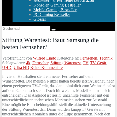
Bestseller 4K-Fernseher bei Amazon
Konsolen Gaming Bestseller
Mobile Gaming Bestseller
PC Gaming Bestseller
Glossar
Stiftung Warentest: Baut Samsung die
besten Fernseher?
Veröffentlicht von
Wilfred Lindo
Kategorie(n):
Fernsehen
,
Technik
Schlagwörter:
4k
,
Fernseher
,
Stiftung Warentest
,
TV
,
TV Gerät
,
UHD
,
Ultra HD
Keine Kommentare
In vielen Haushalten steht ein neuer Fernseher auf dem
Wunschzettel. Die meisten Nutzer halten bereits jetzt Ausschau nach
einem geeigneten TV-Gerät, das dann pünktlich zum Weihnachtsfest
auf dem Gabentisch steht. Doch für welches Modell soll man sich
entscheiden? Das Angebot ist riesig, unzählige Fernseher mit den
unterschiedlichsten technischen Merkmalen stehen zur Auswahl.
Eine mögliche Entscheidungshilfe stellt die aktuelle Untersuchung
der Stiftung Warentest dar. Darin wurden knapp 17 Geräte mit
unterschiedlichen Abmaßen unter die Lupe genommen. Nach den