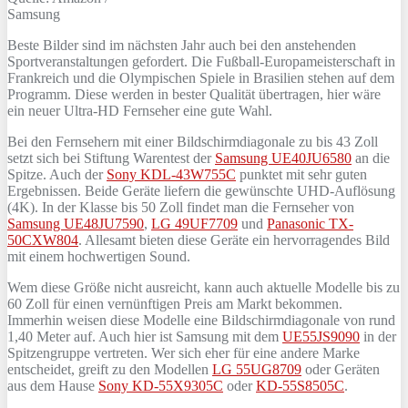
Samsung
Beste Bilder sind im nächsten Jahr auch bei den anstehenden
Sportveranstaltungen gefordert. Die Fußball-Europameisterschaft in
Frankreich und die Olympischen Spiele in Brasilien stehen auf dem
Programm. Diese werden in bester Qualität übertragen, hier wäre
ein neuer Ultra-HD Fernseher eine gute Wahl.
Bei den Fernsehern mit einer Bildschirmdiagonale zu bis 43 Zoll
setzt sich bei Stiftung Warentest der
Samsung UE40JU6580
an die
Spitze. Auch der
Sony KDL-43W755C
punktet mit sehr guten
Ergebnissen. Beide Geräte liefern die gewünschte UHD-Auflösung
(4K). In der Klasse bis 50 Zoll findet man die Fernseher von
Samsung UE48JU7590
,
LG 49UF7709
und
Panasonic TX-
50CXW804
. Allesamt bieten diese Geräte ein hervorragendes Bild
mit einem hochwertigen Sound.
Wem diese Größe nicht ausreicht, kann auch aktuelle Modelle bis zu
60 Zoll für einen vernünftigen Preis am Markt bekommen.
Immerhin weisen diese Modelle eine Bildschirmdiagonale von rund
1,40 Meter auf. Auch hier ist Samsung mit dem
UE55JS9090
in der
Spitzengruppe vertreten. Wer sich eher für eine andere Marke
entscheidet, greift zu den Modellen
LG 55UG8709
oder Geräten
aus dem Hause
Sony KD-55X9305C
oder
KD-55S8505C
.