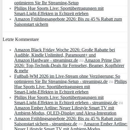
optimieren Sie Ihr Streaming-Setup
Philips Hue Sports Live: Sportübertragungen mit
Smart‑Light‑Effekten in Echtzeit erleben
Amazon Frühlingsangebote 2026: Bis zu 45 % Rabatt zum
Saisonstart sichern
Letzte Kommentare
Amazon Black Friday Woche 2026: Große Rabatte bei
Audible, Kindle Unlimited, Paramount+ und
Amazon Hardware - streamingz.de
zu
Amazon Prime Day
2026: Top-Technik-Deals für Fernseher, Beamer, Kopfhörer
& mehr
Fußball-WM 2026 im Live-Stream ohne Verzögerung: So
optimieren Sie Ihr Streaming-Setup - streamingz.de
zu
Philips
Hue Sports Live: Sportübertragungen mit
Smart‑Light‑Effekten in Echtzeit erleben
Philips Hue Sports Live: Sportübertragungen mit
Smart‑Light‑Effekten in Echtzeit erleben - streamingz.de
zu
Amazon Ember Artline: Neuer Lifestyle Smart TV mit
Ambient‑Modus, QLED‑Display und Alexa‑Integration
Amazon Frühlingsangebote 2026: Bis zu 45 % Rabatt zum
Saisonstart sichern - streamingz.de
zu
Amazon Ember Artline:
Neuer Lifestyle Smart TV mit Ambient‑Modus,