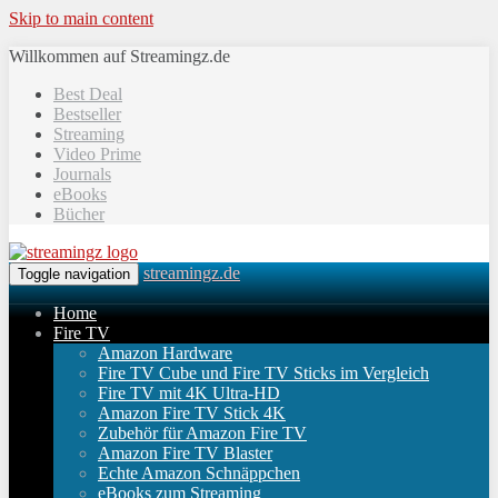
Skip to main content
Willkommen auf Streamingz.de
Best Deal
Bestseller
Streaming
Video Prime
Journals
eBooks
Bücher
streamingz.de
Toggle navigation
Home
Fire TV
Amazon Hardware
Fire TV Cube und Fire TV Sticks im Vergleich
Fire TV mit 4K Ultra-HD
Amazon Fire TV Stick 4K
Zubehör für Amazon Fire TV
Amazon Fire TV Blaster
Echte Amazon Schnäppchen
eBooks zum Streaming