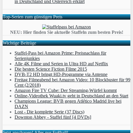
in Deutschland und Österreich erklärt
Top-Serien zum günstigen Preis
NEU: Hier finden Sie aktuelle Staffeln zum besten Preis!
Wichtige Beiträge
Staffel-Pass bei Amazon Prime: Preisnachlass für
Serienjunkies
Alle 4K Filme und Serien in Ultra HD auf Netflix
Die besten Science Fiction Filme 2015
DVB-T2 HD bringt HD-Programme via Antenne
Freitag Filmeabend bei Amazon Video: 10 Blockbuster für 99
Cent (2/2018)
Amazon Fire TV Cube: Der Streaming-Würfel kommt
Online-Videothek Wuaki.tv geht in Deutschland an den Start
Champions League: BVB gegen Atlético Madrid live bei
DAZN
Lost - Die komplette Serie (37 Discs)
Downton Abbey - Staffel fünf [4 DVDs]
Jetzt anschauen! Alles nur Fußball!