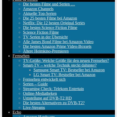
Die besten Filme und Serien …
Amazon Channels
Aktuelle Top-Serien
Die 25 besten Filme bei Amazon
Netflix: Die 12 besten Original Series
Die besten Science Fiction Filme
Science Fiction Filme
TV Serien in der Übersicht
Alle James Bond Filme bei Amazon Video
Die besten Amazon Prime Video-Boxsets
Ältere Heimkino-Premieren
Fernsehen
TV-Größe: Welche Größe für den neuen Fernseher?
Smart-TV – welche Technik steckt dahinter?
Samsung Smart TV: Bestseller bei Amazon
LG Smart TV: Bestseller bei Amazon
Fernsehen entwickelt sich
Serien – Guide
Streaming Check: Telekom Entertain
Online-Mediatheken
Umstellung auf DVB-T2 HD
Die besten Alternativen zu DVB-T2?
Live-Streams
Echo
Amazon Hardware