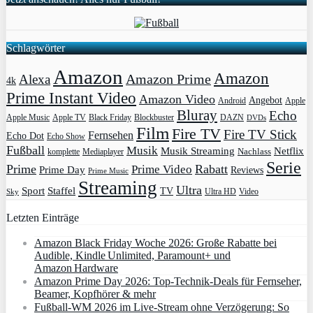
Schlagwörter
Amazon
Amazon
Amazon Prime
Alexa
4k
Prime Instant Video
Amazon Video
Angebot
Apple
Android
Bluray
Echo
Apple Music
Apple TV
Blockbuster
DAZN
Black Friday
DVDs
Film
Fire TV
Fire TV Stick
Fernsehen
Echo Dot
Echo Show
Fußball
Musik
Musik Streaming
Netflix
Mediaplayer
Nachlass
komplette
Serie
Prime
Rabatt
Prime Video
Prime Day
Reviews
Prime Music
Streaming
Ultra
Sport
Staffel
TV
Ultra HD
Video
Sky
Letzten Einträge
Amazon Black Friday Woche 2026: Große Rabatte bei
Audible, Kindle Unlimited, Paramount+ und
Amazon Hardware
Amazon Prime Day 2026: Top-Technik-Deals für Fernseher,
Beamer, Kopfhörer & mehr
Fußball-WM 2026 im Live-Stream ohne Verzögerung: So