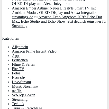
QLED‑Display und Alexa‑Integration
Amazon Ember Artline: Neuer Lifestyle Smart TV mit
Ambient‑Modus, QLED‑Display und Alexa‑Integration -
streamingz.de
zu
Amazon Echo Angebote 2026: Echo Dot
Max, Echo Studio und Echo Show jetzt deutlich günstiger für
Streaming
Kategorien
Allgemein
Amazon Prime Instant Video
Apps
Fernsehen
Filme & Serien
Fire TV
Fotos
Konsole
Live-Stream
Musik Streaming
netflix
Set-Top Boxen
Streaming
Technik
Tipps & Ratschläge