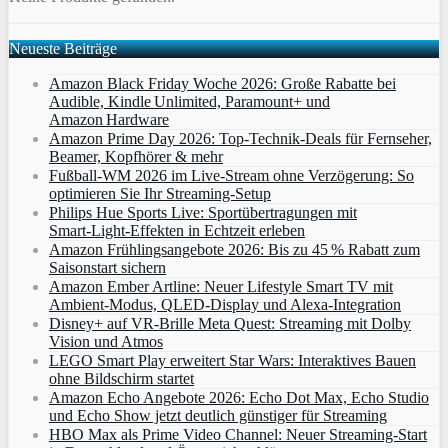
Neueste Beiträge
Amazon Black Friday Woche 2026: Große Rabatte bei
Audible, Kindle Unlimited, Paramount+ und
Amazon Hardware
Amazon Prime Day 2026: Top-Technik-Deals für Fernseher,
Beamer, Kopfhörer & mehr
Fußball-WM 2026 im Live-Stream ohne Verzögerung: So
optimieren Sie Ihr Streaming-Setup
Philips Hue Sports Live: Sportübertragungen mit
Smart‑Light‑Effekten in Echtzeit erleben
Amazon Frühlingsangebote 2026: Bis zu 45 % Rabatt zum
Saisonstart sichern
Amazon Ember Artline: Neuer Lifestyle Smart TV mit
Ambient‑Modus, QLED‑Display und Alexa‑Integration
Disney+ auf VR-Brille Meta Quest: Streaming mit Dolby
Vision und Atmos
LEGO Smart Play erweitert Star Wars: Interaktives Bauen
ohne Bildschirm startet
Amazon Echo Angebote 2026: Echo Dot Max, Echo Studio
und Echo Show jetzt deutlich günstiger für Streaming
HBO Max als Prime Video Channel: Neuer Streaming‑Start