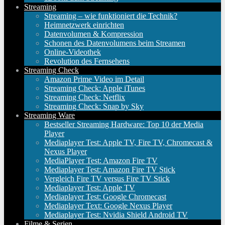
Streaming
Streaming – wie funktioniert die Technik?
Heimnetzwerk einrichten
Datenvolumen & Kompression
Schonen des Datenvolumens beim Streamen
Online-Videothek
Revolution des Fernsehens
Streaming Check
Amazon Prime Video im Detail
Streaming Check: Apple iTunes
Streaming Check: Netflix
Streaming Check: Snap by Sky
Streaming Ware
Bestseller Streaming Hardware: Top 10 der Media
Player
Mediaplayer Test: Apple TV, Fire TV, Chromecast &
Nexus Player
MediaPlayer Test: Amazon Fire TV
Mediaplayer Test: Amazon Fire TV Stick
Vergleich Fire TV versus Fire TV Stick
Mediaplayer Test: Apple TV
Mediaplayer Test: Google Chromecast
Mediaplayer Text: Google Nexus Player
Mediaplayer Test: Nvidia Shield Android TV
Filme & Serien