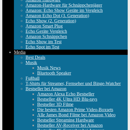
Amazon-Hardware für Schnäppchenjäger
Amazon: Echo Show Geräte im Vergleich
Amazon Echo Dot (3. Generation)
Echo Show (2. Generation)
Amazon Smart Plug
Echo Geräte Vergleich
Amazon Schnäppchen
Echo Show im Test
Echo Spot im Test
Media
Best Deals
Musik
Musik News
Bluetooth Speaker
Fußball
T-Shirts für Streamer, Fernseher und Binge-Watcher
Bestseller bei Amazon
Amazon Alexa Echo Bestseller
Bestseller 4K Ultra HD Blu-rays
Bestseller 3D Filme
Die besten Amazon Prime Video-Boxsets
Alle James Bond Filme bei Amazon Video
Bestseller Streaming Hardware
Bestseller AV-Receiver bei Amazon