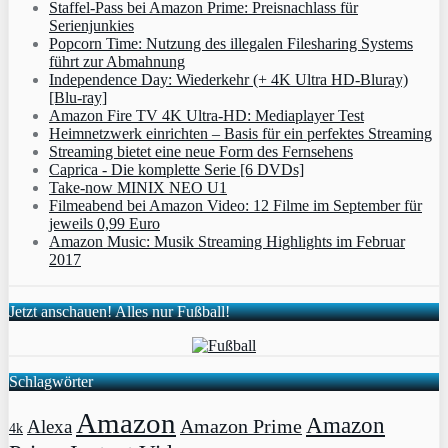
Staffel-Pass bei Amazon Prime: Preisnachlass für
Serienjunkies
Popcorn Time: Nutzung des illegalen Filesharing Systems
führt zur Abmahnung
Independence Day: Wiederkehr (+ 4K Ultra HD-Bluray)
[Blu-ray]
Amazon Fire TV 4K Ultra-HD: Mediaplayer Test
Heimnetzwerk einrichten – Basis für ein perfektes Streaming
Streaming bietet eine neue Form des Fernsehens
Caprica - Die komplette Serie [6 DVDs]
Take-now MINIX NEO U1
Filmeabend bei Amazon Video: 12 Filme im September für
jeweils 0,99 Euro
Amazon Music: Musik Streaming Highlights im Februar
2017
Jetzt anschauen! Alles nur Fußball!
Schlagwörter
Amazon
Amazon
Amazon Prime
Alexa
4k