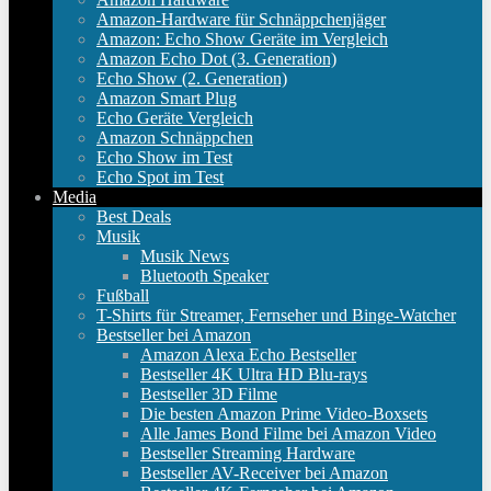
Amazon-Hardware für Schnäppchenjäger
Amazon: Echo Show Geräte im Vergleich
Amazon Echo Dot (3. Generation)
Echo Show (2. Generation)
Amazon Smart Plug
Echo Geräte Vergleich
Amazon Schnäppchen
Echo Show im Test
Echo Spot im Test
Media
Best Deals
Musik
Musik News
Bluetooth Speaker
Fußball
T-Shirts für Streamer, Fernseher und Binge-Watcher
Bestseller bei Amazon
Amazon Alexa Echo Bestseller
Bestseller 4K Ultra HD Blu-rays
Bestseller 3D Filme
Die besten Amazon Prime Video-Boxsets
Alle James Bond Filme bei Amazon Video
Bestseller Streaming Hardware
Bestseller AV-Receiver bei Amazon