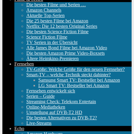
Die besten Filme und Serien …
Amazon Channels
Aktuelle Top-Serien
Die 25 besten Filme bei Amazon
Netflix: Die 12 besten Original Series
Die besten Science Fiction Filme
Science Fiction Filme
TV Serien in der Übersicht
Alle James Bond Filme bei Amazon Video
Die besten Amazon Prime Video-Boxsets
Ältere Heimkino-Premieren
Fernsehen
TV-Größe: Welche Größe für den neuen Fernseher?
Smart-TV – welche Technik steckt dahinter?
Samsung Smart TV: Bestseller bei Amazon
LG Smart TV: Bestseller bei Amazon
Fernsehen entwickelt sich
Serien – Guide
Streaming Check: Telekom Entertain
Online-Mediatheken
Umstellung auf DVB-T2 HD
Die besten Alternativen zu DVB-T2?
Live-Streams
Echo
Amazon Hardware