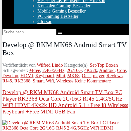
Bestseller 4K-Fernseher bei Amazon
Konsolen Gaming Bestseller
Mobile Gaming Bestseller
PC Gaming Bestseller
Glossar
Develop @ RKM MK68 Android Smart TV
Box
Veröffentlicht von
Wilfred Lindo
Kategorie(n):
Set-Top Boxen
Schlagwörter:
+Free
,
2.4G/5GHz
,
2G/16G
,
4Kx2k
,
Android
,
Core
,
Develop
,
HDMI
,
Keyboard
,
Mini
,
MK68
,
Octa
,
player
,
Reviews
,
RJ45
,
RK3368
,
Smart
,
Wifi
,
Wirelesss
Keine Kommentare
Develop @ RKM MK68 Android Smart TV Box PC
Player RK3368 Octa Core 2G/16G RJ45 2.4G/5GHz
WiFi HDMI 4Kx2k HD Android 5.1 +Free I8 Wirelesss
Keyboard +Free MINI USB Fan