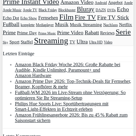
Prime Instant Video
Amazon Video
Angebot
Apple
Android
Bluray
Echo
Apple Music
Apple TV
Blockbuster
DAZN
Black Friday
DVDs
Film
Fire TV
Fire TV Stick
Fernsehen
Echo Dot
Echo Show
Fußball
Musik
Musik Streaming
Netflix
Mediaplayer
Nachlass
komplette
Serie
Prime
Rabatt
Prime Video
Prime Day
Reviews
Prime Music
Streaming
Ultra
Sport
Staffel
TV
Ultra HD
Video
Sky
Letzten Einträge
Amazon Black Friday Woche 2026: Große Rabatte bei
Audible, Kindle Unlimited, Paramount+ und
Amazon Hardware
Amazon Prime Day 2026: Top-Technik-Deals für Fernseher,
Beamer, Kopfhörer & mehr
Fußball-WM 2026 im Live-Stream ohne Verzögerung: So
optimieren Sie Ihr Streaming-Setup
Philips Hue Sports Live: Sportübertragungen mit
Smart‑Light‑Effekten in Echtzeit erleben
Amazon Frühlingsangebote 2026: Bis zu 45 % Rabatt zum
Saisonstart sichern