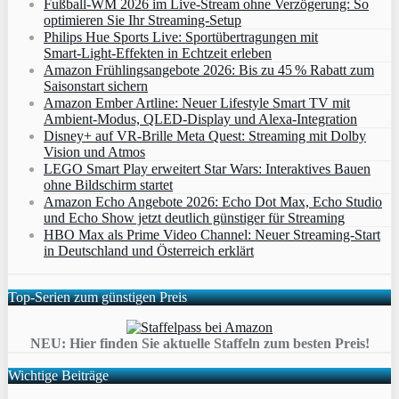
Fußball-WM 2026 im Live-Stream ohne Verzögerung: So
optimieren Sie Ihr Streaming-Setup
Philips Hue Sports Live: Sportübertragungen mit
Smart‑Light‑Effekten in Echtzeit erleben
Amazon Frühlingsangebote 2026: Bis zu 45 % Rabatt zum
Saisonstart sichern
Amazon Ember Artline: Neuer Lifestyle Smart TV mit
Ambient‑Modus, QLED‑Display und Alexa‑Integration
Disney+ auf VR-Brille Meta Quest: Streaming mit Dolby
Vision und Atmos
LEGO Smart Play erweitert Star Wars: Interaktives Bauen
ohne Bildschirm startet
Amazon Echo Angebote 2026: Echo Dot Max, Echo Studio
und Echo Show jetzt deutlich günstiger für Streaming
HBO Max als Prime Video Channel: Neuer Streaming‑Start
in Deutschland und Österreich erklärt
Top-Serien zum günstigen Preis
NEU: Hier finden Sie aktuelle Staffeln zum besten Preis!
Wichtige Beiträge