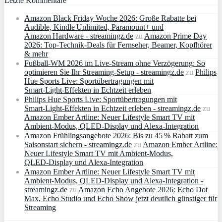
Letzte Kommentare
Amazon Black Friday Woche 2026: Große Rabatte bei
Audible, Kindle Unlimited, Paramount+ und
Amazon Hardware - streamingz.de
zu
Amazon Prime Day
2026: Top-Technik-Deals für Fernseher, Beamer, Kopfhörer
& mehr
Fußball-WM 2026 im Live-Stream ohne Verzögerung: So
optimieren Sie Ihr Streaming-Setup - streamingz.de
zu
Philips
Hue Sports Live: Sportübertragungen mit
Smart‑Light‑Effekten in Echtzeit erleben
Philips Hue Sports Live: Sportübertragungen mit
Smart‑Light‑Effekten in Echtzeit erleben - streamingz.de
zu
Amazon Ember Artline: Neuer Lifestyle Smart TV mit
Ambient‑Modus, QLED‑Display und Alexa‑Integration
Amazon Frühlingsangebote 2026: Bis zu 45 % Rabatt zum
Saisonstart sichern - streamingz.de
zu
Amazon Ember Artline:
Neuer Lifestyle Smart TV mit Ambient‑Modus,
QLED‑Display und Alexa‑Integration
Amazon Ember Artline: Neuer Lifestyle Smart TV mit
Ambient‑Modus, QLED‑Display und Alexa‑Integration -
streamingz.de
zu
Amazon Echo Angebote 2026: Echo Dot
Max, Echo Studio und Echo Show jetzt deutlich günstiger für
Streaming