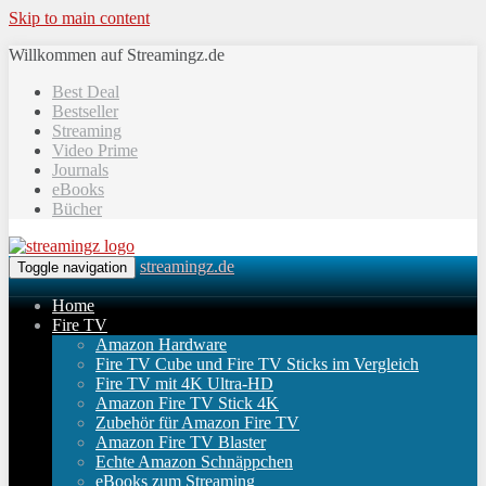
Skip to main content
Willkommen auf Streamingz.de
Best Deal
Bestseller
Streaming
Video Prime
Journals
eBooks
Bücher
streamingz.de
Toggle navigation
Home
Fire TV
Amazon Hardware
Fire TV Cube und Fire TV Sticks im Vergleich
Fire TV mit 4K Ultra-HD
Amazon Fire TV Stick 4K
Zubehör für Amazon Fire TV
Amazon Fire TV Blaster
Echte Amazon Schnäppchen
eBooks zum Streaming