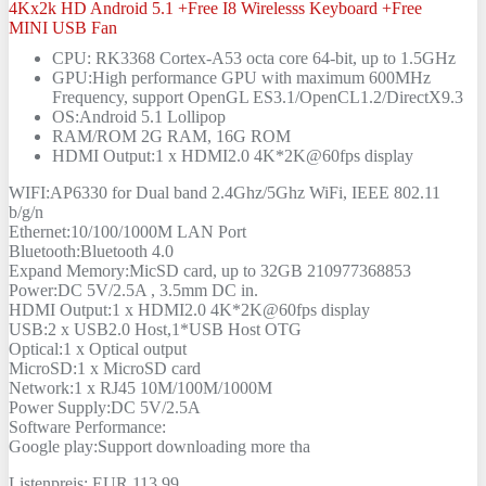
CPU: RK3368 Cortex-A53 octa core 64-bit, up to 1.5GHz
GPU:High performance GPU with maximum 600MHz
Frequency, support OpenGL ES3.1/OpenCL1.2/DirectX9.3
OS:Android 5.1 Lollipop
RAM/ROM 2G RAM, 16G ROM
HDMI Output:1 x HDMI2.0 4K*2K@60fps display
WIFI:AP6330 for Dual band 2.4Ghz/5Ghz WiFi, IEEE 802.11
b/g/n
Ethernet:10/100/1000M LAN Port
Bluetooth:Bluetooth 4.0
Expand Memory:MicSD card, up to 32GB 210977368853
Power:DC 5V/2.5A , 3.5mm DC in.
HDMI Output:1 x HDMI2.0 4K*2K@60fps display
USB:2 x USB2.0 Host,1*USB Host OTG
Optical:1 x Optical output
MicroSD:1 x MicroSD card
Network:1 x RJ45 10M/100M/1000M
Power Supply:DC 5V/2.5A
Software Performance:
Google play:Support downloading more tha
Listenpreis: EUR 113,99