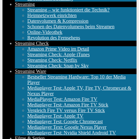
Streaming
Streaming – wie funktioniert die Technik?
Heimnetzwerk einrichten
Datenvolumen & Kompression
Schonen des Datenvolumens beim Streamen
Online-Videothek
Revolution des Fernsehens
Streaming Check
Amazon Prime Video im Detail
Streaming Check: Apple iTunes
Streaming Check: Netflix
Streaming Check: Snap by Sky
Streaming Ware
Bestseller Streaming Hardware: Top 10 der Media
Player
Mediaplayer Test: Apple TV, Fire TV, Chromecast &
Nexus Player
MediaPlayer Test: Amazon Fire TV
Mediaplayer Test: Amazon Fire TV Stick
Vergleich Fire TV versus Fire TV Stick
Mediaplayer Test: Apple TV
Mediaplayer Test: Google Chromecast
Mediaplayer Text: Google Nexus Player
Mediaplayer Test: Nvidia Shield Android TV
Filme & Serien