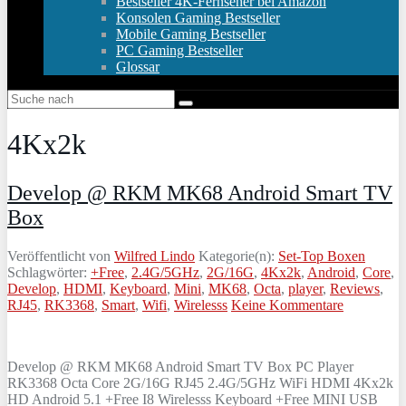
Bestseller 4K-Fernseher bei Amazon
Konsolen Gaming Bestseller
Mobile Gaming Bestseller
PC Gaming Bestseller
Glossar
4Kx2k
Develop @ RKM MK68 Android Smart TV
Box
Veröffentlicht von
Wilfred Lindo
Kategorie(n):
Set-Top Boxen
Schlagwörter:
+Free
,
2.4G/5GHz
,
2G/16G
,
4Kx2k
,
Android
,
Core
,
Develop
,
HDMI
,
Keyboard
,
Mini
,
MK68
,
Octa
,
player
,
Reviews
,
RJ45
,
RK3368
,
Smart
,
Wifi
,
Wirelesss
Keine Kommentare
Develop @ RKM MK68 Android Smart TV Box PC Player
RK3368 Octa Core 2G/16G RJ45 2.4G/5GHz WiFi HDMI 4Kx2k
HD Android 5.1 +Free I8 Wirelesss Keyboard +Free MINI USB