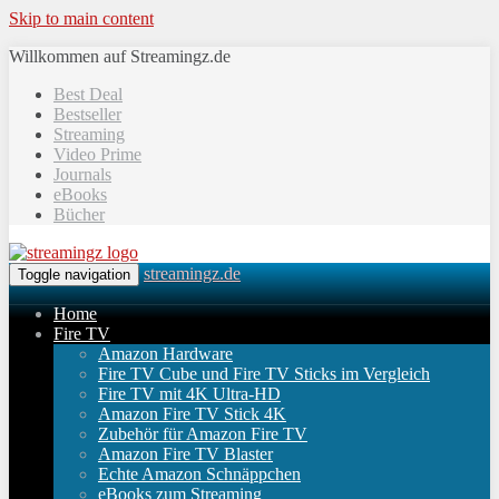
Skip to main content
Willkommen auf Streamingz.de
Best Deal
Bestseller
Streaming
Video Prime
Journals
eBooks
Bücher
streamingz.de
Toggle navigation
Home
Fire TV
Amazon Hardware
Fire TV Cube und Fire TV Sticks im Vergleich
Fire TV mit 4K Ultra-HD
Amazon Fire TV Stick 4K
Zubehör für Amazon Fire TV
Amazon Fire TV Blaster
Echte Amazon Schnäppchen
eBooks zum Streaming