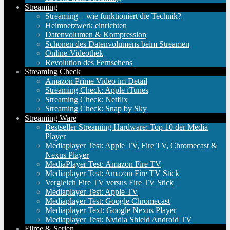
Streaming
Streaming – wie funktioniert die Technik?
Heimnetzwerk einrichten
Datenvolumen & Kompression
Schonen des Datenvolumens beim Streamen
Online-Videothek
Revolution des Fernsehens
Streaming Check
Amazon Prime Video im Detail
Streaming Check: Apple iTunes
Streaming Check: Netflix
Streaming Check: Snap by Sky
Streaming Ware
Bestseller Streaming Hardware: Top 10 der Media
Player
Mediaplayer Test: Apple TV, Fire TV, Chromecast &
Nexus Player
MediaPlayer Test: Amazon Fire TV
Mediaplayer Test: Amazon Fire TV Stick
Vergleich Fire TV versus Fire TV Stick
Mediaplayer Test: Apple TV
Mediaplayer Test: Google Chromecast
Mediaplayer Text: Google Nexus Player
Mediaplayer Test: Nvidia Shield Android TV
Filme & Serien