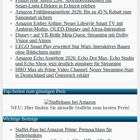
Philips Hue Sports Live: Sportübertragungen mit
Smart‑Light‑Effekten in Echtzeit erleben
Amazon Frühlingsangebote 2026: Bis zu 45 % Rabatt zum
Saisonstart sichern
Amazon Ember Artline: Neuer Lifestyle Smart TV mit
Ambient‑Modus, QLED‑Display und Alexa‑Integration
Disney+ auf VR-Brille Meta Quest: Streaming mit Dolby
Vision und Atmos
LEGO Smart Play erweitert Star Wars: Interaktives Bauen
ohne Bildschirm startet
Amazon Echo Angebote 2026: Echo Dot Max, Echo Studio
und Echo Show jetzt deutlich günstiger für Streaming
HBO Max als Prime Video Channel: Neuer Streaming‑Start
in Deutschland und Österreich erklärt
Top-Serien zum günstigen Preis
NEU: Hier finden Sie aktuelle Staffeln zum besten Preis!
Wichtige Beiträge
Staffel-Pass bei Amazon Prime: Preisnachlass für
Serienjunkies