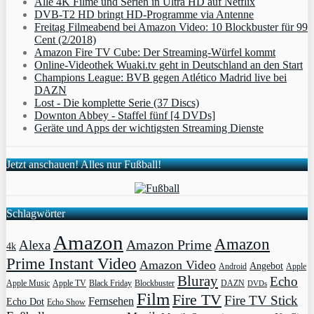
Alle 4K Filme und Serien in Ultra HD auf Netflix
DVB-T2 HD bringt HD-Programme via Antenne
Freitag Filmeabend bei Amazon Video: 10 Blockbuster für 99
Cent (2/2018)
Amazon Fire TV Cube: Der Streaming-Würfel kommt
Online-Videothek Wuaki.tv geht in Deutschland an den Start
Champions League: BVB gegen Atlético Madrid live bei
DAZN
Lost - Die komplette Serie (37 Discs)
Downton Abbey - Staffel fünf [4 DVDs]
Geräte und Apps der wichtigsten Streaming Dienste
Jetzt anschauen! Alles nur Fußball!
Schlagwörter
Amazon
Amazon
Amazon Prime
Alexa
4k
Prime Instant Video
Amazon Video
Angebot
Apple
Android
Bluray
Echo
Apple Music
Apple TV
Blockbuster
DAZN
Black Friday
DVDs
Film
Fire TV
Fire TV Stick
Fernsehen
Echo Dot
Echo Show