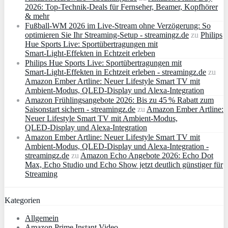
2026: Top-Technik-Deals für Fernseher, Beamer, Kopfhörer
& mehr
Fußball-WM 2026 im Live-Stream ohne Verzögerung: So
optimieren Sie Ihr Streaming-Setup - streamingz.de
zu
Philips
Hue Sports Live: Sportübertragungen mit
Smart‑Light‑Effekten in Echtzeit erleben
Philips Hue Sports Live: Sportübertragungen mit
Smart‑Light‑Effekten in Echtzeit erleben - streamingz.de
zu
Amazon Ember Artline: Neuer Lifestyle Smart TV mit
Ambient‑Modus, QLED‑Display und Alexa‑Integration
Amazon Frühlingsangebote 2026: Bis zu 45 % Rabatt zum
Saisonstart sichern - streamingz.de
zu
Amazon Ember Artline:
Neuer Lifestyle Smart TV mit Ambient‑Modus,
QLED‑Display und Alexa‑Integration
Amazon Ember Artline: Neuer Lifestyle Smart TV mit
Ambient‑Modus, QLED‑Display und Alexa‑Integration -
streamingz.de
zu
Amazon Echo Angebote 2026: Echo Dot
Max, Echo Studio und Echo Show jetzt deutlich günstiger für
Streaming
Kategorien
Allgemein
Amazon Prime Instant Video