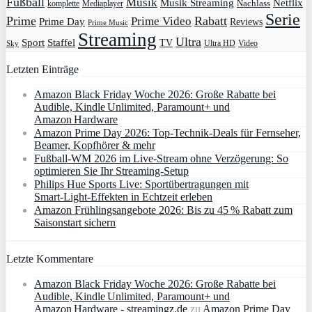
Fußball
Musik
Musik Streaming
Netflix
Mediaplayer
Nachlass
komplette
Serie
Prime
Rabatt
Prime Video
Prime Day
Reviews
Prime Music
Streaming
Ultra
Sport
Staffel
TV
Ultra HD
Video
Sky
Letzten Einträge
Amazon Black Friday Woche 2026: Große Rabatte bei
Audible, Kindle Unlimited, Paramount+ und
Amazon Hardware
Amazon Prime Day 2026: Top-Technik-Deals für Fernseher,
Beamer, Kopfhörer & mehr
Fußball-WM 2026 im Live-Stream ohne Verzögerung: So
optimieren Sie Ihr Streaming-Setup
Philips Hue Sports Live: Sportübertragungen mit
Smart‑Light‑Effekten in Echtzeit erleben
Amazon Frühlingsangebote 2026: Bis zu 45 % Rabatt zum
Saisonstart sichern
Letzte Kommentare
Amazon Black Friday Woche 2026: Große Rabatte bei
Audible, Kindle Unlimited, Paramount+ und
Amazon Hardware - streamingz.de
zu
Amazon Prime Day