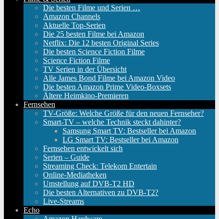
Die besten Filme und Serien …
Amazon Channels
Aktuelle Top-Serien
Die 25 besten Filme bei Amazon
Netflix: Die 12 besten Original Series
Die besten Science Fiction Filme
Science Fiction Filme
TV Serien in der Übersicht
Alle James Bond Filme bei Amazon Video
Die besten Amazon Prime Video-Boxsets
Ältere Heimkino-Premieren
Fernsehen
TV-Größe: Welche Größe für den neuen Fernseher?
Smart-TV – welche Technik steckt dahinter?
Samsung Smart TV: Bestseller bei Amazon
LG Smart TV: Bestseller bei Amazon
Fernsehen entwickelt sich
Serien – Guide
Streaming Check: Telekom Entertain
Online-Mediatheken
Umstellung auf DVB-T2 HD
Die besten Alternativen zu DVB-T2?
Live-Streams
Echo
Amazon Hardware