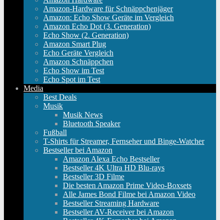
Amazon-Hardware für Schnäppchenjäger
Amazon: Echo Show Geräte im Vergleich
Amazon Echo Dot (3. Generation)
Echo Show (2. Generation)
Amazon Smart Plug
Echo Geräte Vergleich
Amazon Schnäppchen
Echo Show im Test
Echo Spot im Test
Media
Best Deals
Musik
Musik News
Bluetooth Speaker
Fußball
T-Shirts für Streamer, Fernseher und Binge-Watcher
Bestseller bei Amazon
Amazon Alexa Echo Bestseller
Bestseller 4K Ultra HD Blu-rays
Bestseller 3D Filme
Die besten Amazon Prime Video-Boxsets
Alle James Bond Filme bei Amazon Video
Bestseller Streaming Hardware
Bestseller AV-Receiver bei Amazon