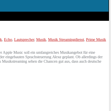
k
,
Echo
,
Lautsprecher
,
Musik
,
Musik Streamingdienst
,
Prime Musik
r Apple Music soll ein umfangreiches Musikangebot für eine
t der eingebauten Sprachsteuerung
Alexa
geplant. Ob allerdings der
as Musikstreaming sehen die Chancen gut aus, dass auch deutsche