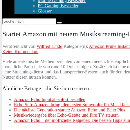
Mobile Gaming Bestseller
PC Gaming Bestseller
Glossar
Startet Amazon mit neuem Musikstreaming-
Veröffentlicht von
Wilfred Lindo
Kategorie(n):
Amazon Prime Instant
Keine Kommentare
Viele amerikanische Medien berichten von einem neuen, kostenpflich
monatliche Pauschale von rund 10 Dollar folgen. Zusätzlich ist eine 
neue Streamingsdienst und das Lautsprecher-System auch für den deut
Nutzer diesen nutzen können.
Ähnliche Beträge - die Sie interessieren
Amazon Echo Input ab sofort bestellen
Echo Sub: Amazon bringt den ersten Subwoofer für Musikfans
Die nächste Generation startet: Amazon Echo und Echo Plus
Musikwiedergabe über Echo-Geräte und Fire TV steuern
Amazon Echo – der inoffizielle Ratgeber: Die besten Tipps zu