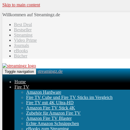
Skip to main content
Willkommen auf Streamingz.de
Best Deal
Bestseller
Streaming
Video Prime
Journals
eBooks
Bücher
streamingz.de
Toggle navigation
Home
Fire TV
Amazon Hardware
Fire TV Cube und Fire TV Sticks im Vergleich
Fire TV mit 4K Ultra-HD
Amazon Fire TV Stick 4K
Zubehör für Amazon Fire TV
Amazon Fire TV Blaster
Echte Amazon Schnäppchen
eBooks zum Streaming