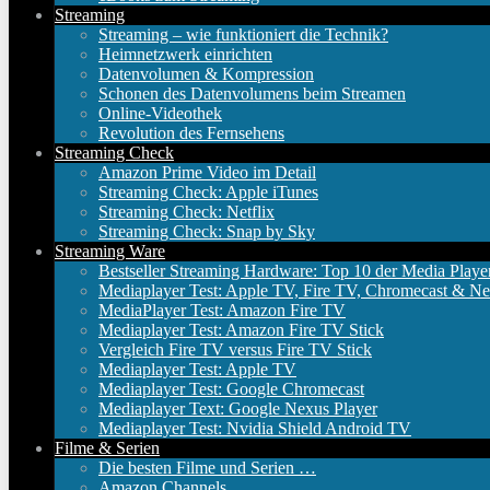
Streaming
Streaming – wie funktioniert die Technik?
Heimnetzwerk einrichten
Datenvolumen & Kompression
Schonen des Datenvolumens beim Streamen
Online-Videothek
Revolution des Fernsehens
Streaming Check
Amazon Prime Video im Detail
Streaming Check: Apple iTunes
Streaming Check: Netflix
Streaming Check: Snap by Sky
Streaming Ware
Bestseller Streaming Hardware: Top 10 der Media Playe
Mediaplayer Test: Apple TV, Fire TV, Chromecast & Ne
MediaPlayer Test: Amazon Fire TV
Mediaplayer Test: Amazon Fire TV Stick
Vergleich Fire TV versus Fire TV Stick
Mediaplayer Test: Apple TV
Mediaplayer Test: Google Chromecast
Mediaplayer Text: Google Nexus Player
Mediaplayer Test: Nvidia Shield Android TV
Filme & Serien
Die besten Filme und Serien …
Amazon Channels