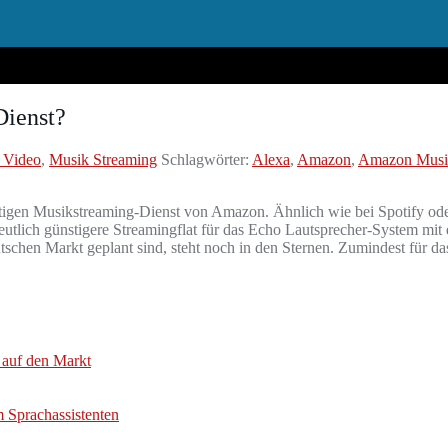
Dienst?
 Video
,
Musik Streaming
Schlagwörter:
Alexa
,
Amazon
,
Amazon Musi
tigen Musikstreaming-Dienst von Amazon. Ähnlich wie bei Spotify ode
deutlich günstigere Streamingflat für das Echo Lautsprecher-System mi
schen Markt geplant sind, steht noch in den Sternen. Zumindest für d
 auf den Markt
m Sprachassistenten