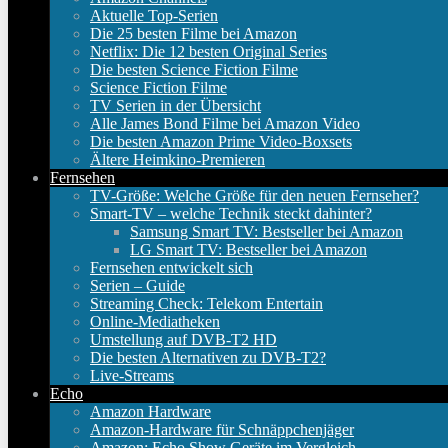
Aktuelle Top-Serien
Die 25 besten Filme bei Amazon
Netflix: Die 12 besten Original Series
Die besten Science Fiction Filme
Science Fiction Filme
TV Serien in der Übersicht
Alle James Bond Filme bei Amazon Video
Die besten Amazon Prime Video-Boxsets
Ältere Heimkino-Premieren
Fernsehen
TV-Größe: Welche Größe für den neuen Fernseher?
Smart-TV – welche Technik steckt dahinter?
Samsung Smart TV: Bestseller bei Amazon
LG Smart TV: Bestseller bei Amazon
Fernsehen entwickelt sich
Serien – Guide
Streaming Check: Telekom Entertain
Online-Mediatheken
Umstellung auf DVB-T2 HD
Die besten Alternativen zu DVB-T2?
Live-Streams
Echo
Amazon Hardware
Amazon-Hardware für Schnäppchenjäger
Amazon: Echo Show Geräte im Vergleich