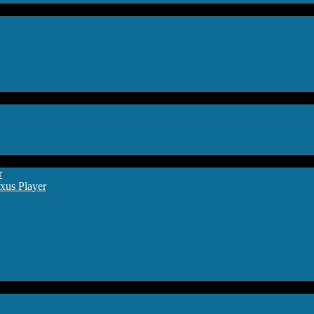
r
xus Player