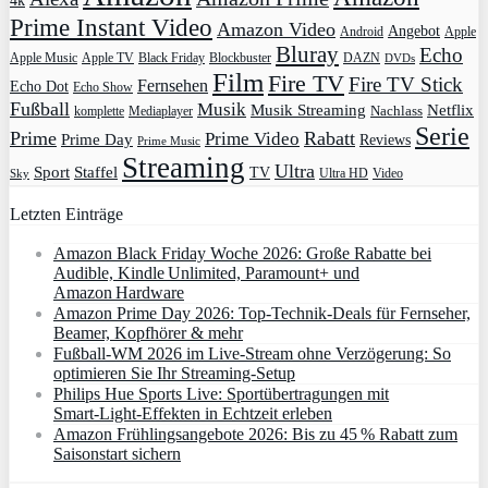
Prime Instant Video
Amazon Video
Angebot
Apple
Android
Bluray
Echo
Apple Music
Apple TV
Blockbuster
DAZN
Black Friday
DVDs
Film
Fire TV
Fire TV Stick
Fernsehen
Echo Dot
Echo Show
Fußball
Musik
Musik Streaming
Netflix
Mediaplayer
Nachlass
komplette
Serie
Prime
Rabatt
Prime Video
Prime Day
Reviews
Prime Music
Streaming
Ultra
Sport
Staffel
TV
Ultra HD
Video
Sky
Letzten Einträge
Amazon Black Friday Woche 2026: Große Rabatte bei
Audible, Kindle Unlimited, Paramount+ und
Amazon Hardware
Amazon Prime Day 2026: Top-Technik-Deals für Fernseher,
Beamer, Kopfhörer & mehr
Fußball-WM 2026 im Live-Stream ohne Verzögerung: So
optimieren Sie Ihr Streaming-Setup
Philips Hue Sports Live: Sportübertragungen mit
Smart‑Light‑Effekten in Echtzeit erleben
Amazon Frühlingsangebote 2026: Bis zu 45 % Rabatt zum
Saisonstart sichern