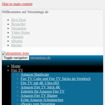
Skip to main content
Willkommen auf Streamingz.de
Best Deal
Bestseller
Streaming
Video Prime
Journals
eBooks
Bücher
streamingz.de
Toggle navigation
Home
Fire TV
Amazon Hardware
Fire TV Cube und Fire TV Sticks im Vergleich
Fire TV mit 4K Ultra-HD
Amazon Fire TV Stick 4K
Zubehör für Amazon Fire TV
Amazon Fire TV Blaster
Echte Amazon Schnäppchen
eBooks zum Streaming