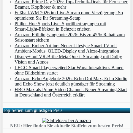
Amazon Prime Day 2026: Top-Technik-Deals für Fernseher,
Beamer, Kopfhörer & mehr
Fußball-WM 2026 im Live-Stream ohne Verzögerung: So
optimieren Sie Ihr Streaming-Setup
Philips Hue Sports Live: Sportübertragungen mit
Smart‑Light‑Effekten in Echtzeit erleben
Amazon Frühlingsangebote 2026: Bis zu 45 % Rabatt zum
Saisonstart sichern
Amazon Ember Artline: Neuer Lifestyle Smart TV mit
Ambient‑Modus, QLED‑Display und Alexa‑Integration
Disney+ auf VR-Brille Meta Quest: Streaming mit Dolby
Vision und Atmos
LEGO Smart Play erweitert Star Wars: Interaktives Bauen
ohne Bildschirm startet
Amazon Echo Angebote 2026: Echo Dot Max, Echo Studio
und Echo Show jetzt deutlich günstiger für Streaming
HBO Max als Prime Video Channel: Neuer Streaming‑Start
in Deutschland und Österreich erklärt
Top-Serien zum günstigen Preis
NEU: Hier finden Sie aktuelle Staffeln zum besten Preis!