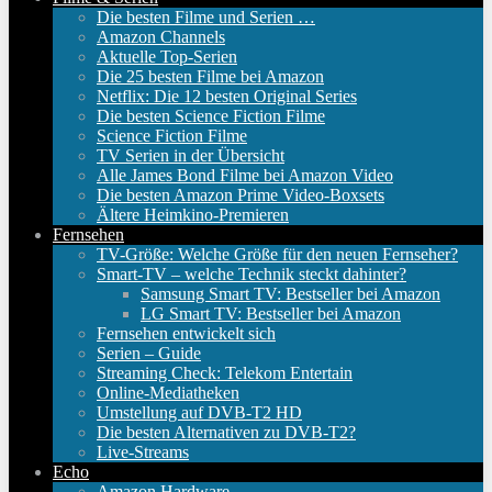
Die besten Filme und Serien …
Amazon Channels
Aktuelle Top-Serien
Die 25 besten Filme bei Amazon
Netflix: Die 12 besten Original Series
Die besten Science Fiction Filme
Science Fiction Filme
TV Serien in der Übersicht
Alle James Bond Filme bei Amazon Video
Die besten Amazon Prime Video-Boxsets
Ältere Heimkino-Premieren
Fernsehen
TV-Größe: Welche Größe für den neuen Fernseher?
Smart-TV – welche Technik steckt dahinter?
Samsung Smart TV: Bestseller bei Amazon
LG Smart TV: Bestseller bei Amazon
Fernsehen entwickelt sich
Serien – Guide
Streaming Check: Telekom Entertain
Online-Mediatheken
Umstellung auf DVB-T2 HD
Die besten Alternativen zu DVB-T2?
Live-Streams
Echo
Amazon Hardware