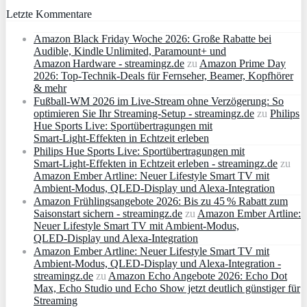
Letzte Kommentare
Amazon Black Friday Woche 2026: Große Rabatte bei
Audible, Kindle Unlimited, Paramount+ und
Amazon Hardware - streamingz.de
zu
Amazon Prime Day
2026: Top-Technik-Deals für Fernseher, Beamer, Kopfhörer
& mehr
Fußball-WM 2026 im Live-Stream ohne Verzögerung: So
optimieren Sie Ihr Streaming-Setup - streamingz.de
zu
Philips
Hue Sports Live: Sportübertragungen mit
Smart‑Light‑Effekten in Echtzeit erleben
Philips Hue Sports Live: Sportübertragungen mit
Smart‑Light‑Effekten in Echtzeit erleben - streamingz.de
zu
Amazon Ember Artline: Neuer Lifestyle Smart TV mit
Ambient‑Modus, QLED‑Display und Alexa‑Integration
Amazon Frühlingsangebote 2026: Bis zu 45 % Rabatt zum
Saisonstart sichern - streamingz.de
zu
Amazon Ember Artline:
Neuer Lifestyle Smart TV mit Ambient‑Modus,
QLED‑Display und Alexa‑Integration
Amazon Ember Artline: Neuer Lifestyle Smart TV mit
Ambient‑Modus, QLED‑Display und Alexa‑Integration -
streamingz.de
zu
Amazon Echo Angebote 2026: Echo Dot
Max, Echo Studio und Echo Show jetzt deutlich günstiger für
Streaming