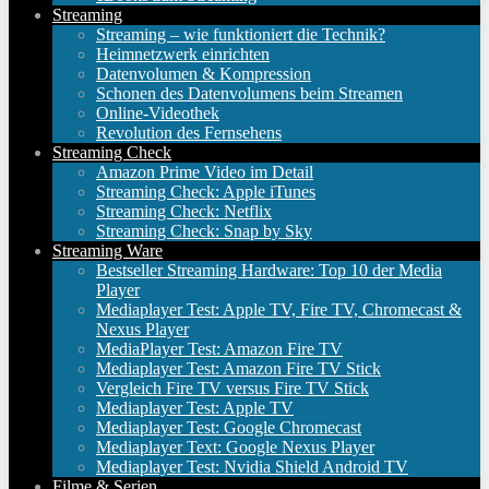
Streaming
Streaming – wie funktioniert die Technik?
Heimnetzwerk einrichten
Datenvolumen & Kompression
Schonen des Datenvolumens beim Streamen
Online-Videothek
Revolution des Fernsehens
Streaming Check
Amazon Prime Video im Detail
Streaming Check: Apple iTunes
Streaming Check: Netflix
Streaming Check: Snap by Sky
Streaming Ware
Bestseller Streaming Hardware: Top 10 der Media
Player
Mediaplayer Test: Apple TV, Fire TV, Chromecast &
Nexus Player
MediaPlayer Test: Amazon Fire TV
Mediaplayer Test: Amazon Fire TV Stick
Vergleich Fire TV versus Fire TV Stick
Mediaplayer Test: Apple TV
Mediaplayer Test: Google Chromecast
Mediaplayer Text: Google Nexus Player
Mediaplayer Test: Nvidia Shield Android TV
Filme & Serien