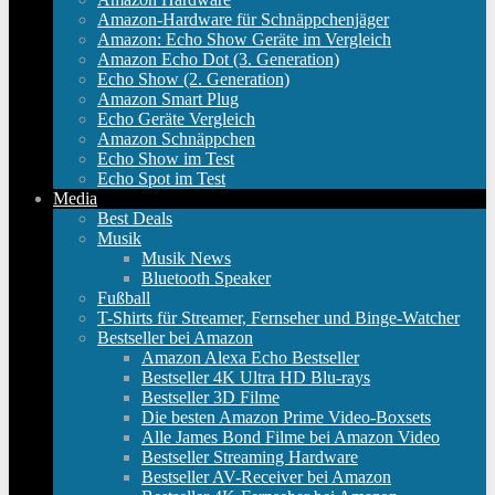
Amazon-Hardware für Schnäppchenjäger
Amazon: Echo Show Geräte im Vergleich
Amazon Echo Dot (3. Generation)
Echo Show (2. Generation)
Amazon Smart Plug
Echo Geräte Vergleich
Amazon Schnäppchen
Echo Show im Test
Echo Spot im Test
Media
Best Deals
Musik
Musik News
Bluetooth Speaker
Fußball
T-Shirts für Streamer, Fernseher und Binge-Watcher
Bestseller bei Amazon
Amazon Alexa Echo Bestseller
Bestseller 4K Ultra HD Blu-rays
Bestseller 3D Filme
Die besten Amazon Prime Video-Boxsets
Alle James Bond Filme bei Amazon Video
Bestseller Streaming Hardware
Bestseller AV-Receiver bei Amazon