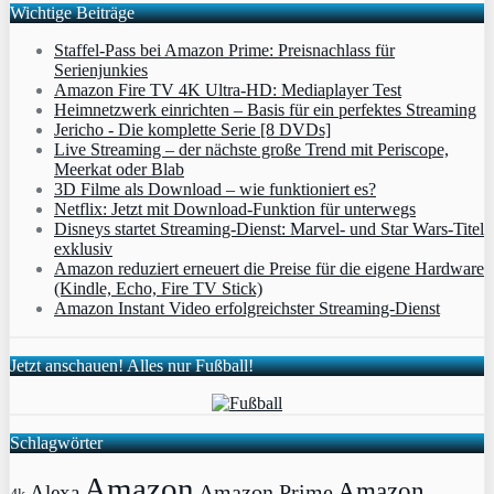
Wichtige Beiträge
Staffel-Pass bei Amazon Prime: Preisnachlass für
Serienjunkies
Amazon Fire TV 4K Ultra-HD: Mediaplayer Test
Heimnetzwerk einrichten – Basis für ein perfektes Streaming
Jericho - Die komplette Serie [8 DVDs]
Live Streaming – der nächste große Trend mit Periscope,
Meerkat oder Blab
3D Filme als Download – wie funktioniert es?
Netflix: Jetzt mit Download-Funktion für unterwegs
Disneys startet Streaming-Dienst: Marvel- und Star Wars-Titel
exklusiv
Amazon reduziert erneuert die Preise für die eigene Hardware
(Kindle, Echo, Fire TV Stick)
Amazon Instant Video erfolgreichster Streaming-Dienst
Jetzt anschauen! Alles nur Fußball!
Schlagwörter
Amazon
Amazon
Amazon Prime
Alexa
4k