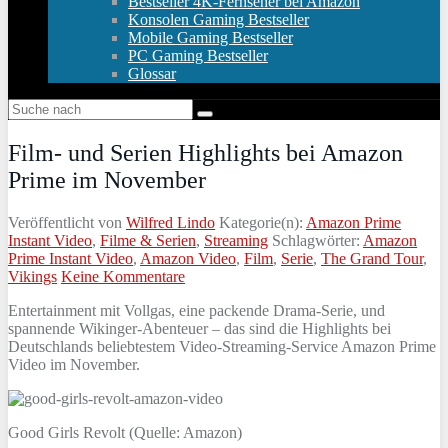
Bestseller 4K-Fernseher bei Amazon
Konsolen Gaming Bestseller
Mobile Gaming Bestseller
PC Gaming Bestseller
Glossar
Film- und Serien Highlights bei Amazon
Prime im November
Veröffentlicht von
Wilfred Lindo
Kategorie(n):
Amazon Prime
Instant Video
,
Filme & Serien
,
Streaming
Schlagwörter:
Amazon
Prime Instant Video
,
Amazon Video
,
Film
,
Serie
,
The Grand Tour
,
Vikings
Keine Kommentare
Entertainment mit Vollgas, eine packende Drama-Serie, und
spannende Wikinger-Abenteuer – das sind die Highlights bei
Deutschlands beliebtestem Video-Streaming-Service Amazon Prime
Video im November.
Good Girls Revolt (Quelle: Amazon)