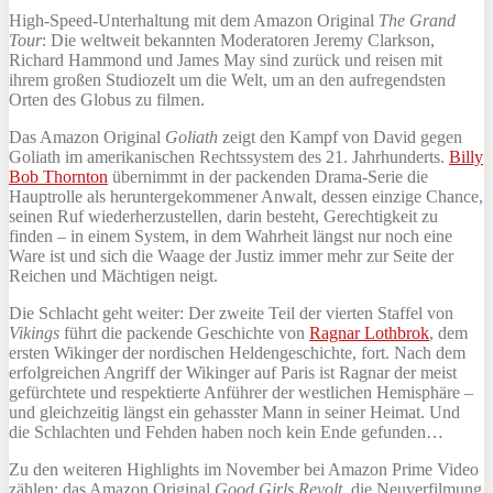
High-Speed-Unterhaltung mit dem Amazon Original
The Grand
Tour
: Die weltweit bekannten Moderatoren Jeremy Clarkson,
Richard Hammond und James May sind zurück und reisen mit
ihrem großen Studiozelt um die Welt, um an den aufregendsten
Orten des Globus zu filmen.
Das Amazon Original
Goliath
zeigt den Kampf von David gegen
Goliath im amerikanischen Rechtssystem des 21. Jahrhunderts.
Billy
Bob Thornton
übernimmt in der packenden Drama-Serie die
Hauptrolle als heruntergekommener Anwalt, dessen einzige Chance,
seinen Ruf wiederherzustellen, darin besteht, Gerechtigkeit zu
finden – in einem System, in dem Wahrheit längst nur noch eine
Ware ist und sich die Waage der Justiz immer mehr zur Seite der
Reichen und Mächtigen neigt.
Die Schlacht geht weiter: Der zweite Teil der vierten Staffel von
Vikings
führt die packende Geschichte von
Ragnar Lothbrok
, dem
ersten Wikinger der nordischen Heldengeschichte, fort. Nach dem
erfolgreichen Angriff der Wikinger auf Paris ist Ragnar der meist
gefürchtete und respektierte Anführer der westlichen Hemisphäre –
und gleichzeitig längst ein gehasster Mann in seiner Heimat. Und
die Schlachten und Fehden haben noch kein Ende gefunden…
Zu den weiteren Highlights im November bei Amazon Prime Video
zählen: das Amazon Original
Good Girls Revolt
, die Neuverfilmung