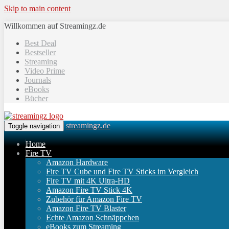
Skip to main content
Willkommen auf Streamingz.de
Best Deal
Bestseller
Streaming
Video Prime
Journals
eBooks
Bücher
streamingz.de
Toggle navigation
Home
Fire TV
Amazon Hardware
Fire TV Cube und Fire TV Sticks im Vergleich
Fire TV mit 4K Ultra-HD
Amazon Fire TV Stick 4K
Zubehör für Amazon Fire TV
Amazon Fire TV Blaster
Echte Amazon Schnäppchen
eBooks zum Streaming