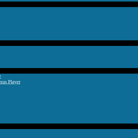
r
xus Player