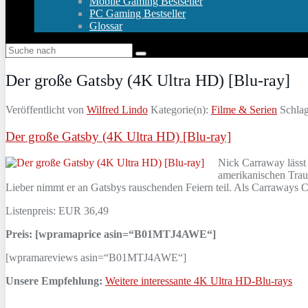
Mobile Gaming Bestseller
PC Gaming Bestseller
Glossar
Der große Gatsby (4K Ultra HD) [Blu-ray]
Veröffentlicht von
Wilfred Lindo
Kategorie(n):
Filme & Serien
Schlag
Der große Gatsby (4K Ultra HD) [Blu-ray]
Nick Carraway lässt
amerikanischen Trau
Lieber nimmt er an Gatsbys rauschenden Feiern teil. Als Carraways C
Listenpreis: EUR 36,49
Preis: [wpramaprice asin=“B01MTJ4AWE“]
[wpramareviews asin=“B01MTJ4AWE“]
Unsere Empfehlung:
Weitere interessante 4K Ultra HD-Blu-rays