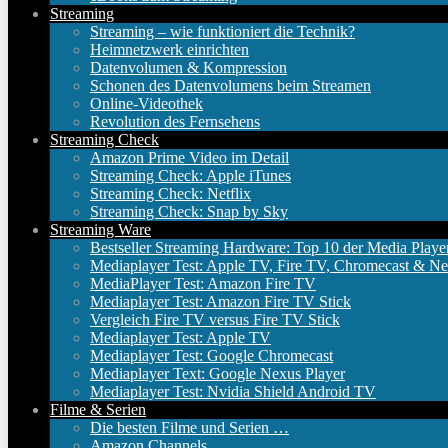
Streaming
Streaming – wie funktioniert die Technik?
Heimnetzwerk einrichten
Datenvolumen & Kompression
Schonen des Datenvolumens beim Streamen
Online-Videothek
Revolution des Fernsehens
Streaming Check
Amazon Prime Video im Detail
Streaming Check: Apple iTunes
Streaming Check: Netflix
Streaming Check: Snap by Sky
Streaming Ware
Bestseller Streaming Hardware: Top 10 der Media Playe
Mediaplayer Test: Apple TV, Fire TV, Chromecast & Ne
MediaPlayer Test: Amazon Fire TV
Mediaplayer Test: Amazon Fire TV Stick
Vergleich Fire TV versus Fire TV Stick
Mediaplayer Test: Apple TV
Mediaplayer Test: Google Chromecast
Mediaplayer Text: Google Nexus Player
Mediaplayer Test: Nvidia Shield Android TV
Filme & Serien
Die besten Filme und Serien …
Amazon Channels