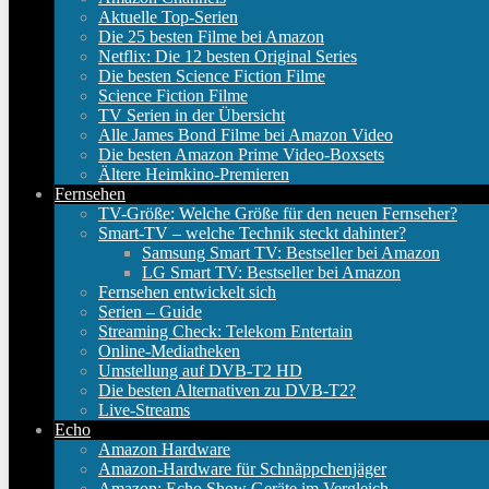
Aktuelle Top-Serien
Die 25 besten Filme bei Amazon
Netflix: Die 12 besten Original Series
Die besten Science Fiction Filme
Science Fiction Filme
TV Serien in der Übersicht
Alle James Bond Filme bei Amazon Video
Die besten Amazon Prime Video-Boxsets
Ältere Heimkino-Premieren
Fernsehen
TV-Größe: Welche Größe für den neuen Fernseher?
Smart-TV – welche Technik steckt dahinter?
Samsung Smart TV: Bestseller bei Amazon
LG Smart TV: Bestseller bei Amazon
Fernsehen entwickelt sich
Serien – Guide
Streaming Check: Telekom Entertain
Online-Mediatheken
Umstellung auf DVB-T2 HD
Die besten Alternativen zu DVB-T2?
Live-Streams
Echo
Amazon Hardware
Amazon-Hardware für Schnäppchenjäger
Amazon: Echo Show Geräte im Vergleich