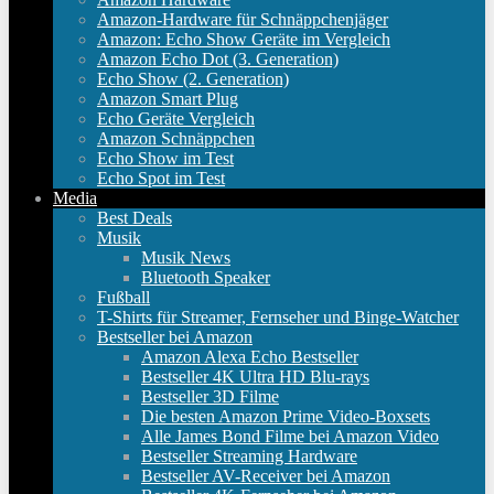
Amazon-Hardware für Schnäppchenjäger
Amazon: Echo Show Geräte im Vergleich
Amazon Echo Dot (3. Generation)
Echo Show (2. Generation)
Amazon Smart Plug
Echo Geräte Vergleich
Amazon Schnäppchen
Echo Show im Test
Echo Spot im Test
Media
Best Deals
Musik
Musik News
Bluetooth Speaker
Fußball
T-Shirts für Streamer, Fernseher und Binge-Watcher
Bestseller bei Amazon
Amazon Alexa Echo Bestseller
Bestseller 4K Ultra HD Blu-rays
Bestseller 3D Filme
Die besten Amazon Prime Video-Boxsets
Alle James Bond Filme bei Amazon Video
Bestseller Streaming Hardware
Bestseller AV-Receiver bei Amazon