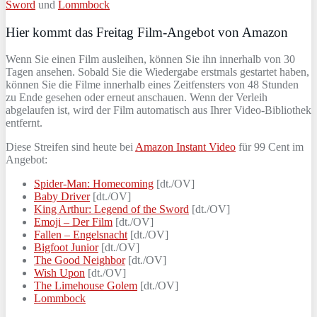
Sword
und
Lommbock
Hier kommt das Freitag Film-Angebot von Amazon
Wenn Sie einen Film ausleihen, können Sie ihn innerhalb von 30
Tagen ansehen. Sobald Sie die Wiedergabe erstmals gestartet haben,
können Sie die Filme innerhalb eines Zeitfensters von 48 Stunden
zu Ende gesehen oder erneut anschauen. Wenn der Verleih
abgelaufen ist, wird der Film automatisch aus Ihrer Video-Bibliothek
entfernt.
Diese Streifen sind heute bei
Amazon Instant Video
für 99 Cent im
Angebot:
Spider-Man: Homecoming
[dt./OV]
Baby Driver
[dt./OV]
King Arthur: Legend of the Sword
[dt./OV]
Emoji – Der Film
[dt./OV]
Fallen – Engelsnacht
[dt./OV]
Bigfoot Junior
[dt./OV]
The Good Neighbor
[dt./OV]
Wish Upon
[dt./OV]
The Limehouse Golem
[dt./OV]
Lommbock