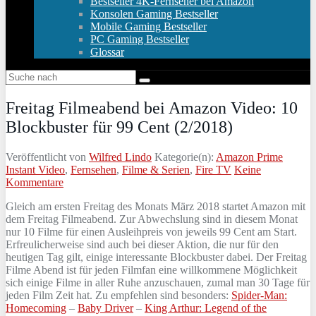
Bestseller 4K-Fernseher bei Amazon
Konsolen Gaming Bestseller
Mobile Gaming Bestseller
PC Gaming Bestseller
Glossar
Freitag Filmeabend bei Amazon Video: 10
Blockbuster für 99 Cent (2/2018)
Veröffentlicht von
Wilfred Lindo
Kategorie(n):
Amazon Prime
Instant Video
,
Fernsehen
,
Filme & Serien
,
Fire TV
Keine
Kommentare
Gleich am ersten Freitag des Monats März 2018 startet Amazon mit
dem Freitag Filmeabend. Zur Abwechslung sind in diesem Monat
nur 10 Filme für einen Ausleihpreis von jeweils 99 Cent am Start.
Erfreulicherweise sind auch bei dieser Aktion, die nur für den
heutigen Tag gilt, einige interessante Blockbuster dabei. Der Freitag
Filme Abend ist für jeden Filmfan eine willkommene Möglichkeit
sich einige Filme in aller Ruhe anzuschauen, zumal man 30 Tage für
jeden Film Zeit hat. Zu empfehlen sind besonders:
Spider-Man:
Homecoming
–
Baby Driver
–
King Arthur: Legend of the