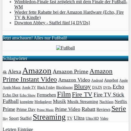
Wimbledon-Finale fast zeitgleich mit dem Finale der Fußball-
WM
Wieder fette Rabatte bei der Amazon Hardware (Echo, Fire
TV & Kindle)
Downton Abbey - Staffel fünf [4 DVDs]
Jetzt anschauen! Alles nur Fußball!
Schlagwörter
Amazon
Amazon
Amazon Prime
Alexa
4k
Prime Instant Video
Amazon Video
Angebot
Apple
Android
Bluray
Echo
Apple Music
Apple TV
Blockbuster
DAZN
Black Friday
DVDs
Film
Fire TV
Fire TV Stick
Fernsehen
Echo Dot
Echo Show
Fußball
Musik
Musik Streaming
Netflix
Mediaplayer
Nachlass
komplette
Serie
Prime
Rabatt
Prime Video
Prime Day
Reviews
Prime Music
Streaming
Ultra
Sport
Staffel
TV
Ultra HD
Video
Sky
Letzten Einträge