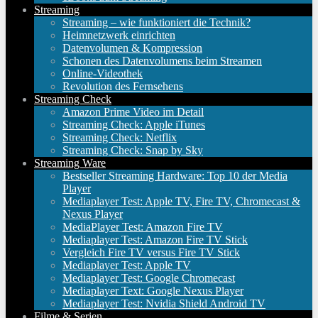
Streaming
Streaming – wie funktioniert die Technik?
Heimnetzwerk einrichten
Datenvolumen & Kompression
Schonen des Datenvolumens beim Streamen
Online-Videothek
Revolution des Fernsehens
Streaming Check
Amazon Prime Video im Detail
Streaming Check: Apple iTunes
Streaming Check: Netflix
Streaming Check: Snap by Sky
Streaming Ware
Bestseller Streaming Hardware: Top 10 der Media
Player
Mediaplayer Test: Apple TV, Fire TV, Chromecast &
Nexus Player
MediaPlayer Test: Amazon Fire TV
Mediaplayer Test: Amazon Fire TV Stick
Vergleich Fire TV versus Fire TV Stick
Mediaplayer Test: Apple TV
Mediaplayer Test: Google Chromecast
Mediaplayer Text: Google Nexus Player
Mediaplayer Test: Nvidia Shield Android TV
Filme & Serien