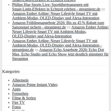
Philips Hue Sports Live: Sportübertragungen mit
Smart‑Light‑Effekten in Echtzeit erleben - streamingz.de
zu
Amazon Ember Artline: Neuer Lifestyle Smart TV mit
Ambient‑Modus, QLED‑Display und Alexa‑Integration
Amazon Frühlingsangebote 2026: Bis zu 45 % Rabatt zum
Saisonstart sichern - streamingz.de
zu
Amazon Ember Artline:
Neuer Lifestyle Smart TV mit Ambient‑Modus,
QLED‑Display und Alexa‑Integration
Amazon Ember Artline: Neuer Lifestyle Smart TV mit
Ambient‑Modus, QLED‑Display und Alexa‑Integration -
streamingz.de
zu
Amazon Echo Angebote 2026: Echo Dot
Max, Echo Studio und Echo Show jetzt deutlich günstiger für
Streaming
Kategorien
Allgemein
Amazon Prime Instant Video
Apps
Fernsehen
Filme & Serien
Fire TV
Fotos