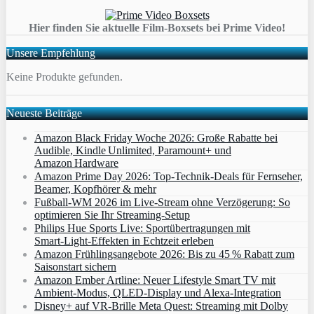
Hier finden Sie aktuelle Film-Boxsets bei Prime Video!
Unsere Empfehlung
Keine Produkte gefunden.
Neueste Beiträge
Amazon Black Friday Woche 2026: Große Rabatte bei
Audible, Kindle Unlimited, Paramount+ und
Amazon Hardware
Amazon Prime Day 2026: Top-Technik-Deals für Fernseher,
Beamer, Kopfhörer & mehr
Fußball-WM 2026 im Live-Stream ohne Verzögerung: So
optimieren Sie Ihr Streaming-Setup
Philips Hue Sports Live: Sportübertragungen mit
Smart‑Light‑Effekten in Echtzeit erleben
Amazon Frühlingsangebote 2026: Bis zu 45 % Rabatt zum
Saisonstart sichern
Amazon Ember Artline: Neuer Lifestyle Smart TV mit
Ambient‑Modus, QLED‑Display und Alexa‑Integration
Disney+ auf VR-Brille Meta Quest: Streaming mit Dolby