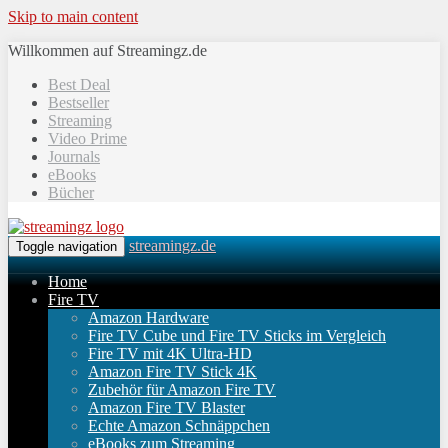
Skip to main content
Willkommen auf Streamingz.de
Best Deal
Bestseller
Streaming
Video Prime
Journals
eBooks
Bücher
streamingz.de
Toggle navigation
Home
Fire TV
Amazon Hardware
Fire TV Cube und Fire TV Sticks im Vergleich
Fire TV mit 4K Ultra-HD
Amazon Fire TV Stick 4K
Zubehör für Amazon Fire TV
Amazon Fire TV Blaster
Echte Amazon Schnäppchen
eBooks zum Streaming