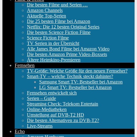
Die besten Filme und Serien …
Amazon Channels
Aktuelle Top-Serien
Die 25 besten Filme bei Amazon
Netflix: Die 12 besten Original Series
Die besten Science Fiction Filme
Science Fiction Filme
TV Serien in der Übersicht
Alle James Bond Filme bei Amazon Video
Die besten Amazon Prime Video-Boxsets
Ältere Heimkino-Premieren
Fernsehen
TV-Größe: Welche Größe für den neuen Fernseher?
Smart-TV – welche Technik steckt dahinter?
Samsung Smart TV: Bestseller bei Amazon
LG Smart TV: Bestseller bei Amazon
Fernsehen entwickelt sich
Serien – Guide
Streaming Check: Telekom Entertain
Online-Mediatheken
Umstellung auf DVB-T2 HD
Die besten Alternativen zu DVB-T2?
Live-Streams
Echo
Amazon Hardware