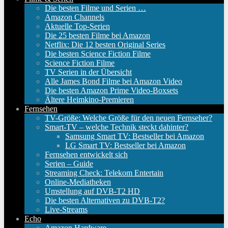
Die besten Filme und Serien …
Amazon Channels
Aktuelle Top-Serien
Die 25 besten Filme bei Amazon
Netflix: Die 12 besten Original Series
Die besten Science Fiction Filme
Science Fiction Filme
TV Serien in der Übersicht
Alle James Bond Filme bei Amazon Video
Die besten Amazon Prime Video-Boxsets
Ältere Heimkino-Premieren
Fernsehen
TV-Größe: Welche Größe für den neuen Fernseher?
Smart-TV – welche Technik steckt dahinter?
Samsung Smart TV: Bestseller bei Amazon
LG Smart TV: Bestseller bei Amazon
Fernsehen entwickelt sich
Serien – Guide
Streaming Check: Telekom Entertain
Online-Mediatheken
Umstellung auf DVB-T2 HD
Die besten Alternativen zu DVB-T2?
Live-Streams
Echo
Amazon Hardware