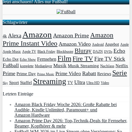
Jetzt anschauen! Alles nur Fußball!
Schlagwörter
Amazon
Amazon
Amazon Prime
Alexa
4k
Prime Instant Video
Amazon Video
Angebot
Apple
Android
Bluray
Echo
Apple Music
Apple TV
Blockbuster
DAZN
Black Friday
DVDs
Film
Fire TV
Fire TV Stick
Fernsehen
Echo Dot
Echo Show
Fußball
Musik
Musik Streaming
Netflix
Mediaplayer
Nachlass
komplette
Serie
Prime
Rabatt
Prime Video
Prime Day
Reviews
Prime Music
Streaming
Ultra
Sport
Staffel
TV
Ultra HD
Video
Sky
Letzten Einträge
Amazon Black Friday Woche 2026: Große Rabatte bei
Audible, Kindle Unlimited, Paramount+ und
Amazon Hardware
Amazon Prime Day 2026: Top-Technik-Deals für Fernseher,
Beamer, Kopfhörer & mehr
Fußball-WM 2026 im Live-Stream ohne Verzögerung: So