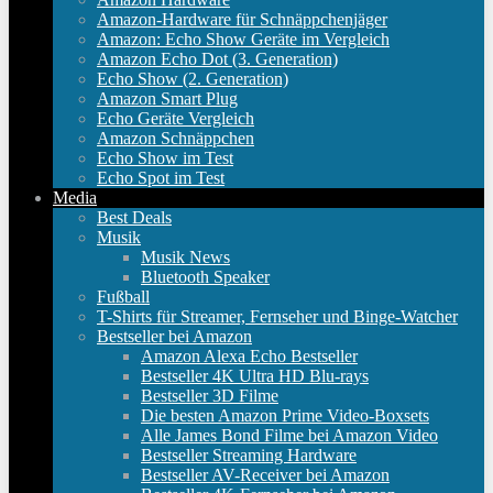
Amazon-Hardware für Schnäppchenjäger
Amazon: Echo Show Geräte im Vergleich
Amazon Echo Dot (3. Generation)
Echo Show (2. Generation)
Amazon Smart Plug
Echo Geräte Vergleich
Amazon Schnäppchen
Echo Show im Test
Echo Spot im Test
Media
Best Deals
Musik
Musik News
Bluetooth Speaker
Fußball
T-Shirts für Streamer, Fernseher und Binge-Watcher
Bestseller bei Amazon
Amazon Alexa Echo Bestseller
Bestseller 4K Ultra HD Blu-rays
Bestseller 3D Filme
Die besten Amazon Prime Video-Boxsets
Alle James Bond Filme bei Amazon Video
Bestseller Streaming Hardware
Bestseller AV-Receiver bei Amazon