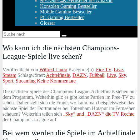
Bestseller 4K-Fernseher bei Amazon
Konsolen Gaming Bestseller
Mobile Gaming Bestseller
PC Gaming Bestseller
Glossar
Wo kann ich die nächsten Champions-
League-Spiele live sehen?
Veröffentlicht von
Wilfred Lindo
Kategorie(n):
Fire TV
,
Live-
Stream
Schlagwörter:
Achtelfinale
,
DAZN
,
Fußball
,
Live
,
Sky
,
Sport
,
Streaming
Keine Kommentare
Die nächsten Spiele des Champions-League-Achtelfinals stehen auf
dem Programm. Weiterhin gilt: es gibt keine Partien im Free-TV zu
sehen. Daher stellt sich die Frage, wo kann man beispielsweise das
nächste Spiel der Dortmunder bei Tottenham Hotspur im Fernsehen
schauen? Weiterhin teilen sich
„Sky“ und „DAZN“ die TV Rechte
der Champions-League auf.
Bei wem werden die Spiele im Achtelfinale