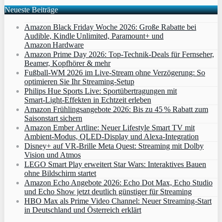
Neueste Beiträge
Amazon Black Friday Woche 2026: Große Rabatte bei
Audible, Kindle Unlimited, Paramount+ und
Amazon Hardware
Amazon Prime Day 2026: Top-Technik-Deals für Fernseher,
Beamer, Kopfhörer & mehr
Fußball-WM 2026 im Live-Stream ohne Verzögerung: So
optimieren Sie Ihr Streaming-Setup
Philips Hue Sports Live: Sportübertragungen mit
Smart‑Light‑Effekten in Echtzeit erleben
Amazon Frühlingsangebote 2026: Bis zu 45 % Rabatt zum
Saisonstart sichern
Amazon Ember Artline: Neuer Lifestyle Smart TV mit
Ambient‑Modus, QLED‑Display und Alexa‑Integration
Disney+ auf VR-Brille Meta Quest: Streaming mit Dolby
Vision und Atmos
LEGO Smart Play erweitert Star Wars: Interaktives Bauen
ohne Bildschirm startet
Amazon Echo Angebote 2026: Echo Dot Max, Echo Studio
und Echo Show jetzt deutlich günstiger für Streaming
HBO Max als Prime Video Channel: Neuer Streaming‑Start
in Deutschland und Österreich erklärt