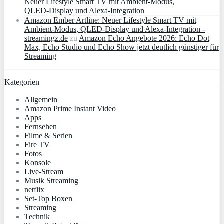
Neuer Lifestyle Smart TV mit Ambient‑Modus,
QLED‑Display und Alexa‑Integration
Amazon Ember Artline: Neuer Lifestyle Smart TV mit
Ambient‑Modus, QLED‑Display und Alexa‑Integration -
streamingz.de
zu
Amazon Echo Angebote 2026: Echo Dot
Max, Echo Studio und Echo Show jetzt deutlich günstiger für
Streaming
Kategorien
Allgemein
Amazon Prime Instant Video
Apps
Fernsehen
Filme & Serien
Fire TV
Fotos
Konsole
Live-Stream
Musik Streaming
netflix
Set-Top Boxen
Streaming
Technik