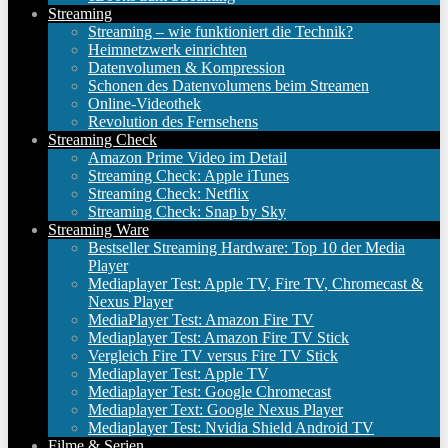
Streaming
Streaming – wie funktioniert die Technik?
Heimnetzwerk einrichten
Datenvolumen & Kompression
Schonen des Datenvolumens beim Streamen
Online-Videothek
Revolution des Fernsehens
Streaming Check
Amazon Prime Video im Detail
Streaming Check: Apple iTunes
Streaming Check: Netflix
Streaming Check: Snap by Sky
Streaming Ware
Bestseller Streaming Hardware: Top 10 der Media
Player
Mediaplayer Test: Apple TV, Fire TV, Chromecast &
Nexus Player
MediaPlayer Test: Amazon Fire TV
Mediaplayer Test: Amazon Fire TV Stick
Vergleich Fire TV versus Fire TV Stick
Mediaplayer Test: Apple TV
Mediaplayer Test: Google Chromecast
Mediaplayer Text: Google Nexus Player
Mediaplayer Test: Nvidia Shield Android TV
Filme & Serien