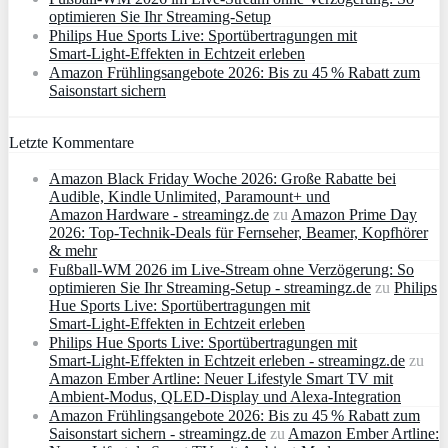
optimieren Sie Ihr Streaming-Setup
Philips Hue Sports Live: Sportübertragungen mit
Smart‑Light‑Effekten in Echtzeit erleben
Amazon Frühlingsangebote 2026: Bis zu 45 % Rabatt zum
Saisonstart sichern
Letzte Kommentare
Amazon Black Friday Woche 2026: Große Rabatte bei
Audible, Kindle Unlimited, Paramount+ und
Amazon Hardware - streamingz.de
zu
Amazon Prime Day
2026: Top-Technik-Deals für Fernseher, Beamer, Kopfhörer
& mehr
Fußball-WM 2026 im Live-Stream ohne Verzögerung: So
optimieren Sie Ihr Streaming-Setup - streamingz.de
zu
Philips
Hue Sports Live: Sportübertragungen mit
Smart‑Light‑Effekten in Echtzeit erleben
Philips Hue Sports Live: Sportübertragungen mit
Smart‑Light‑Effekten in Echtzeit erleben - streamingz.de
zu
Amazon Ember Artline: Neuer Lifestyle Smart TV mit
Ambient‑Modus, QLED‑Display und Alexa‑Integration
Amazon Frühlingsangebote 2026: Bis zu 45 % Rabatt zum
Saisonstart sichern - streamingz.de
zu
Amazon Ember Artline: