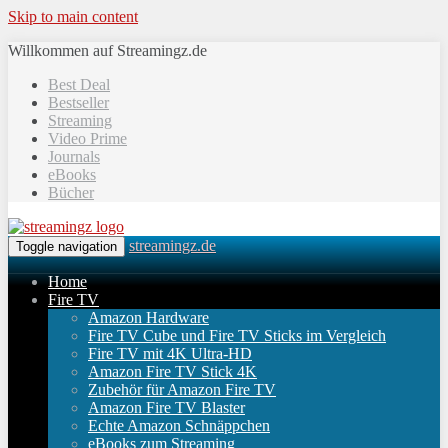
Skip to main content
Willkommen auf Streamingz.de
Best Deal
Bestseller
Streaming
Video Prime
Journals
eBooks
Bücher
streamingz.de
Toggle navigation
Home
Fire TV
Amazon Hardware
Fire TV Cube und Fire TV Sticks im Vergleich
Fire TV mit 4K Ultra-HD
Amazon Fire TV Stick 4K
Zubehör für Amazon Fire TV
Amazon Fire TV Blaster
Echte Amazon Schnäppchen
eBooks zum Streaming