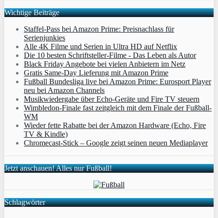
Wichtige Beiträge
Staffel-Pass bei Amazon Prime: Preisnachlass für
Serienjunkies
Alle 4K Filme und Serien in Ultra HD auf Netflix
Die 10 besten Schriftsteller-Filme - Das Leben als Autor
Black Friday Angebote bei vielen Anbietern im Netz
Gratis Same-Day Lieferung mit Amazon Prime
Fußball Bundesliga live bei Amazon Prime: Eurosport Player
neu bei Amazon Channels
Musikwiedergabe über Echo-Geräte und Fire TV steuern
Wimbledon-Finale fast zeitgleich mit dem Finale der Fußball-
WM
Wieder fette Rabatte bei der Amazon Hardware (Echo, Fire
TV & Kindle)
Chromecast-Stick – Google zeigt seinen neuen Mediaplayer
Jetzt anschauen! Alles nur Fußball!
Schlagwörter