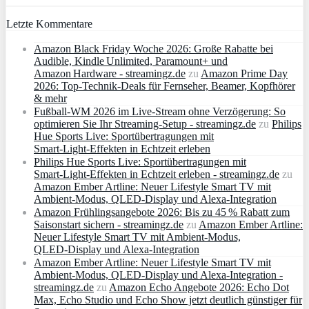
Letzte Kommentare
Amazon Black Friday Woche 2026: Große Rabatte bei
Audible, Kindle Unlimited, Paramount+ und
Amazon Hardware - streamingz.de
zu
Amazon Prime Day
2026: Top-Technik-Deals für Fernseher, Beamer, Kopfhörer
& mehr
Fußball-WM 2026 im Live-Stream ohne Verzögerung: So
optimieren Sie Ihr Streaming-Setup - streamingz.de
zu
Philips
Hue Sports Live: Sportübertragungen mit
Smart‑Light‑Effekten in Echtzeit erleben
Philips Hue Sports Live: Sportübertragungen mit
Smart‑Light‑Effekten in Echtzeit erleben - streamingz.de
zu
Amazon Ember Artline: Neuer Lifestyle Smart TV mit
Ambient‑Modus, QLED‑Display und Alexa‑Integration
Amazon Frühlingsangebote 2026: Bis zu 45 % Rabatt zum
Saisonstart sichern - streamingz.de
zu
Amazon Ember Artline:
Neuer Lifestyle Smart TV mit Ambient‑Modus,
QLED‑Display und Alexa‑Integration
Amazon Ember Artline: Neuer Lifestyle Smart TV mit
Ambient‑Modus, QLED‑Display und Alexa‑Integration -
streamingz.de
zu
Amazon Echo Angebote 2026: Echo Dot
Max, Echo Studio und Echo Show jetzt deutlich günstiger für