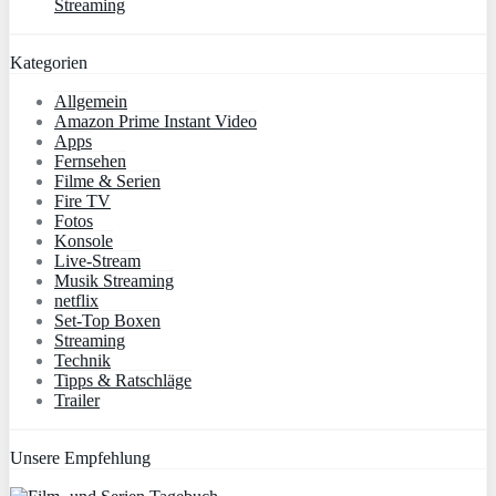
Streaming
Kategorien
Allgemein
Amazon Prime Instant Video
Apps
Fernsehen
Filme & Serien
Fire TV
Fotos
Konsole
Live-Stream
Musik Streaming
netflix
Set-Top Boxen
Streaming
Technik
Tipps & Ratschläge
Trailer
Unsere Empfehlung