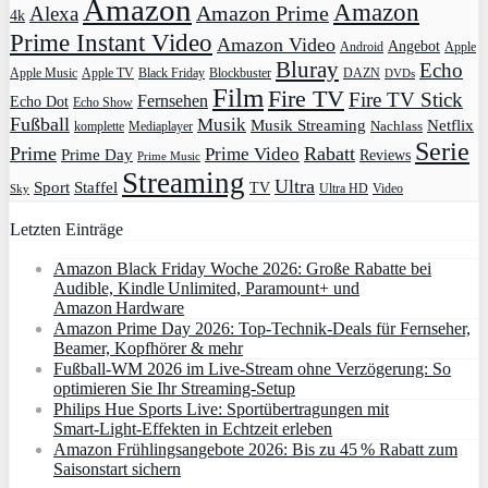
Amazon
Amazon
Amazon Prime
Alexa
4k
Prime Instant Video
Amazon Video
Angebot
Apple
Android
Bluray
Echo
Apple Music
Apple TV
Blockbuster
DAZN
Black Friday
DVDs
Film
Fire TV
Fire TV Stick
Fernsehen
Echo Dot
Echo Show
Fußball
Musik
Musik Streaming
Netflix
Mediaplayer
Nachlass
komplette
Serie
Prime
Rabatt
Prime Video
Prime Day
Reviews
Prime Music
Streaming
Ultra
Sport
Staffel
TV
Ultra HD
Video
Sky
Letzten Einträge
Amazon Black Friday Woche 2026: Große Rabatte bei
Audible, Kindle Unlimited, Paramount+ und
Amazon Hardware
Amazon Prime Day 2026: Top-Technik-Deals für Fernseher,
Beamer, Kopfhörer & mehr
Fußball-WM 2026 im Live-Stream ohne Verzögerung: So
optimieren Sie Ihr Streaming-Setup
Philips Hue Sports Live: Sportübertragungen mit
Smart‑Light‑Effekten in Echtzeit erleben
Amazon Frühlingsangebote 2026: Bis zu 45 % Rabatt zum
Saisonstart sichern