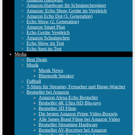
Amazon-Hardware für Schnäppchenjäger
Amazon: Echo Show Geräte im Vergleich
Amazon Echo Dot (3. Generation)
Echo Show (2. Generation)
Amazon Smart Plug
Echo Geräte Vergleich
Amazon Schnäppchen
Echo Show im Test
Echo Spot im Test
Media
Best Deals
Musik
Musik News
Bluetooth Speaker
Fußball
T-Shirts für Streamer, Fernseher und Binge-Watcher
Bestseller bei Amazon
Amazon Alexa Echo Bestseller
Bestseller 4K Ultra HD Blu-rays
Bestseller 3D Filme
Die besten Amazon Prime Video-Boxsets
Alle James Bond Filme bei Amazon Video
Bestseller Streaming Hardware
Bestseller AV-Receiver bei Amazon