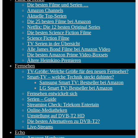
Die besten Filme und Serien …
Amazon Channels
Aktuelle Top-Serien
Die 25 besten Filme bei Amazon
Netflix: Die 12 besten Original Series
Die besten Science Fiction Filme
Science Fiction Filme
TV Serien in der Übersicht
Alle James Bond Filme bei Amazon Video
Die besten Amazon Prime Video-Boxsets
Ältere Heimkino-Premieren
Fernsehen
TV-Größe: Welche Größe für den neuen Fernseher?
Smart-TV – welche Technik steckt dahinter?
Samsung Smart TV: Bestseller bei Amazon
LG Smart TV: Bestseller bei Amazon
Fernsehen entwickelt sich
Serien – Guide
Streaming Check: Telekom Entertain
Online-Mediatheken
Umstellung auf DVB-T2 HD
Die besten Alternativen zu DVB-T2?
Live-Streams
Echo
Amazon Hardware