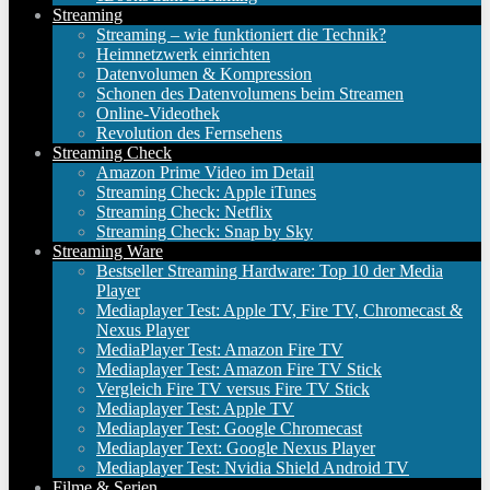
Streaming
Streaming – wie funktioniert die Technik?
Heimnetzwerk einrichten
Datenvolumen & Kompression
Schonen des Datenvolumens beim Streamen
Online-Videothek
Revolution des Fernsehens
Streaming Check
Amazon Prime Video im Detail
Streaming Check: Apple iTunes
Streaming Check: Netflix
Streaming Check: Snap by Sky
Streaming Ware
Bestseller Streaming Hardware: Top 10 der Media
Player
Mediaplayer Test: Apple TV, Fire TV, Chromecast &
Nexus Player
MediaPlayer Test: Amazon Fire TV
Mediaplayer Test: Amazon Fire TV Stick
Vergleich Fire TV versus Fire TV Stick
Mediaplayer Test: Apple TV
Mediaplayer Test: Google Chromecast
Mediaplayer Text: Google Nexus Player
Mediaplayer Test: Nvidia Shield Android TV
Filme & Serien