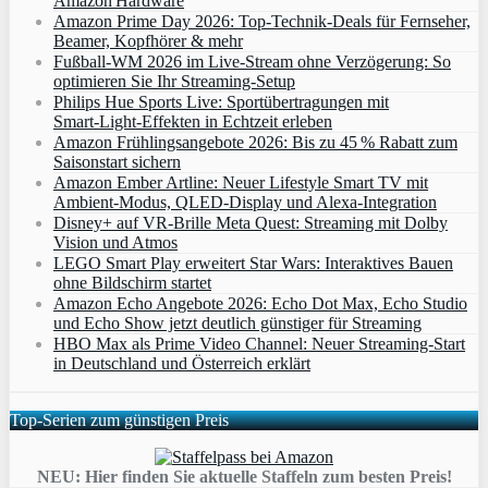
Amazon Hardware
Amazon Prime Day 2026: Top-Technik-Deals für Fernseher,
Beamer, Kopfhörer & mehr
Fußball-WM 2026 im Live-Stream ohne Verzögerung: So
optimieren Sie Ihr Streaming-Setup
Philips Hue Sports Live: Sportübertragungen mit
Smart‑Light‑Effekten in Echtzeit erleben
Amazon Frühlingsangebote 2026: Bis zu 45 % Rabatt zum
Saisonstart sichern
Amazon Ember Artline: Neuer Lifestyle Smart TV mit
Ambient‑Modus, QLED‑Display und Alexa‑Integration
Disney+ auf VR-Brille Meta Quest: Streaming mit Dolby
Vision und Atmos
LEGO Smart Play erweitert Star Wars: Interaktives Bauen
ohne Bildschirm startet
Amazon Echo Angebote 2026: Echo Dot Max, Echo Studio
und Echo Show jetzt deutlich günstiger für Streaming
HBO Max als Prime Video Channel: Neuer Streaming‑Start
in Deutschland und Österreich erklärt
Top-Serien zum günstigen Preis
NEU: Hier finden Sie aktuelle Staffeln zum besten Preis!