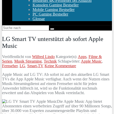
Bestseller 4K-Fernseher bei Amazon
Konsolen Gaming Bestseller
Mobile Gaming Bestseller
PC Gaming Bestseller
Glossar
LG Smart TV unterstützt ab sofort Apple
Music
Veröffentlicht von
Wilfred Lindo
Kategorie(n):
Apps
,
Filme &
Serien
,
Musik Streaming
,
Technik
Schlagwörter:
Apple Music
,
Fernseher
,
LG
,
Smart-TV
Keine Kommentare
Apple Music auf LG TV: Ab sofort ist auf den aktuellen LG Smart
TVs die App Apple Music verfügbar. Auch wenn der Nutzen eines
Musik-Streamingdienst auf einem Fernseher nicht für jeden
Anwender hilfreich ist, wird so die Funktionalität nochmals
erweitert und das Abspielen von Musik vereinfacht.
Die Apple Music App bietet
Abonnenten einen werbefreien Zugriff auf über 90 Millionen Songs,
über 30.000 von Experten zusammengestellte Playlists und