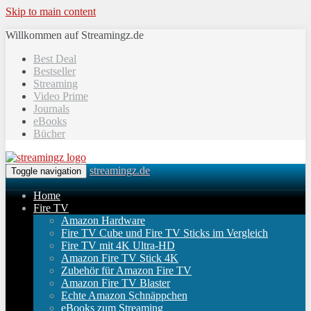
Skip to main content
Willkommen auf Streamingz.de
Best Deal
Bestseller
Streaming
Video Prime
Journals
eBooks
Bücher
streamingz.de
Toggle navigation
Home
Fire TV
Amazon Hardware
Fire TV Cube und Fire TV Sticks im Vergleich
Fire TV mit 4K Ultra-HD
Amazon Fire TV Stick 4K
Zubehör für Amazon Fire TV
Amazon Fire TV Blaster
Echte Amazon Schnäppchen
eBooks zum Streaming