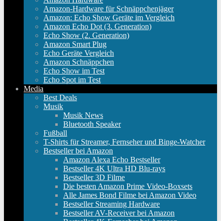
Amazon-Hardware für Schnäppchenjäger
Amazon: Echo Show Geräte im Vergleich
Amazon Echo Dot (3. Generation)
Echo Show (2. Generation)
Amazon Smart Plug
Echo Geräte Vergleich
Amazon Schnäppchen
Echo Show im Test
Echo Spot im Test
Media
Best Deals
Musik
Musik News
Bluetooth Speaker
Fußball
T-Shirts für Streamer, Fernseher und Binge-Watcher
Bestseller bei Amazon
Amazon Alexa Echo Bestseller
Bestseller 4K Ultra HD Blu-rays
Bestseller 3D Filme
Die besten Amazon Prime Video-Boxsets
Alle James Bond Filme bei Amazon Video
Bestseller Streaming Hardware
Bestseller AV-Receiver bei Amazon