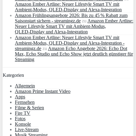
Amazon Ember Artline: Neuer Lifestyle Smart TV mit
Ambient‑Modus, QLED‑Display und Alexa‑Integration
Amazon Frühlingsangebote 2026: Bis zu 45 % Rabatt zum
Saisonstart sichern - streamingz.de
zu
Amazon Ember Artline:
Neuer Lifestyle Smart TV mit Ambient‑Modus,
QLED‑Display und Alexa‑Integration
Amazon Ember Artline: Neuer Lifestyle Smart TV mit
Ambient‑Modus, QLED‑Display und Alexa‑Integration -
streamingz.de
zu
Amazon Echo Angebote 2026: Echo Dot
Max, Echo Studio und Echo Show jetzt deutlich günstiger für
Streaming
Kategorien
Allgemein
Amazon Prime Instant Video
Apps
Fernsehen
Filme & Serien
Fire TV
Fotos
Konsole
Live-Stream
Musik Streaming