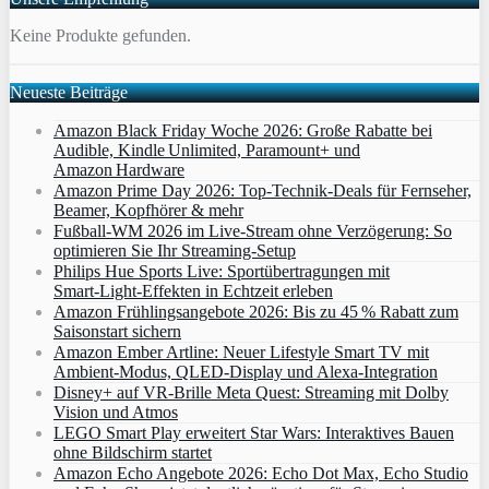
Keine Produkte gefunden.
Neueste Beiträge
Amazon Black Friday Woche 2026: Große Rabatte bei
Audible, Kindle Unlimited, Paramount+ und
Amazon Hardware
Amazon Prime Day 2026: Top-Technik-Deals für Fernseher,
Beamer, Kopfhörer & mehr
Fußball-WM 2026 im Live-Stream ohne Verzögerung: So
optimieren Sie Ihr Streaming-Setup
Philips Hue Sports Live: Sportübertragungen mit
Smart‑Light‑Effekten in Echtzeit erleben
Amazon Frühlingsangebote 2026: Bis zu 45 % Rabatt zum
Saisonstart sichern
Amazon Ember Artline: Neuer Lifestyle Smart TV mit
Ambient‑Modus, QLED‑Display und Alexa‑Integration
Disney+ auf VR-Brille Meta Quest: Streaming mit Dolby
Vision und Atmos
LEGO Smart Play erweitert Star Wars: Interaktives Bauen
ohne Bildschirm startet
Amazon Echo Angebote 2026: Echo Dot Max, Echo Studio