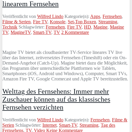
linearem Fernsehen
Veröffentlicht von
Wilfred Lindo
Kategorie(n):
Apps
,
Fernsehen
,
Filme & Serien
,
Fire TV
,
Konsole
,
Set-Top Boxen
,
Streaming
,
Technik
Schlagwörter:
Fernsehen
,
Fire TV
,
HD
,
Magine
,
Magine
TV
,
MagineTV
,
Smart-TV
,
TV
2 Kommentare
Magine TV bietet als cloudbasierter TV-Service lineares TV live
über das Internet, zeitversetztes Fernsehen (Timeshift) oder ein On-
Demand-Angebot (Catch-Up). Magine bietet dazu die Möglichkeit,
das Programm über unterschiedliche Plattformen wie Tablets,
Smartphones (iOS, Android und Windows), Computer, Smart TVs,
Amazon Fire TV, Google Cromecast und Apple TV bereitzustellen.
Welttag des Fernsehens: Immer mehr
Zuschauer können auf das klassisches
Fernsehen verzichten
Veröffentlicht von
Wilfred Lindo
Kategorie(n):
Fernsehen
,
Filme &
Serien
Schlagwörter:
Internet
,
Smart-TV
,
Streaming
,
Tag des
Fernsehens
,
TV
,
Video
Keine Kommentare