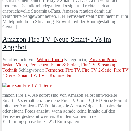
erstmals einen echten Lifestyle Smart TV. Das Gerät verbindet
moderne Technik mit elegantem Design und richtet sich an
anspruchsvolle Streaming‑Fans. Amazon reagiert damit auf
veränderte Sehgewohnheiten. Der Fernseher steht nicht mehr nur im
Mittelpunkt beim Streaming. Er wird Teil der Raumgestaltung.
Genau […]
Amazon Fire TV: Neue Smart-TVs im
Angebot
Veröffentlicht von
Wilfred Lindo
Kategorie(n):
Amazon Prime
Instant Video
,
Fernsehen
,
Filme & Serien
,
Fire TV
,
Streaming
,
Technik
Schlagwörter:
Fernseher
,
Fire TV
,
Fire TV 2-Serie
,
Fire TV
4-Serie
,
Smart-TV
,
TV
1 Kommentar
mazon Fire TV. Ab sofort sind von Amazon selbst entwickelte
Smart-TVs erhältlich. Die neue Fire TV Omni-QLED-Serie kommt
mit einer Ambient-TV-Funktion, die Alexa-Widgets, Kunstwerke
oder eigene Fotos anzeigt, wenn gerade keine Inhalte auf den
Fernseher gestreamt werden. Kunden können in der
Einführungsphase bis zu 250 Euro sparen.