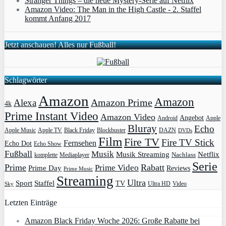
Stranger Things – die neue Mystery-Serie auf Netflix
Amazon Video: The Man in the High Castle - 2. Staffel
kommt Anfang 2017
Jetzt anschauen! Alles nur Fußball!
Schlagwörter
Amazon
Amazon
Amazon Prime
Alexa
4k
Prime Instant Video
Amazon Video
Angebot
Apple
Android
Bluray
Echo
Apple Music
Apple TV
Blockbuster
DAZN
Black Friday
DVDs
Film
Fire TV
Fire TV Stick
Fernsehen
Echo Dot
Echo Show
Fußball
Musik
Musik Streaming
Netflix
Mediaplayer
Nachlass
komplette
Serie
Prime
Rabatt
Prime Video
Prime Day
Reviews
Prime Music
Streaming
Ultra
Sport
Staffel
TV
Ultra HD
Video
Sky
Letzten Einträge
Amazon Black Friday Woche 2026: Große Rabatte bei