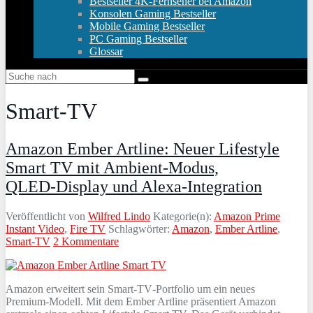
Bestseller 4K-Fernseher bei Amazon
Konsolen Gaming Bestseller
Mobile Gaming Bestseller
PC Gaming Bestseller
Glossar
Smart-TV
Amazon Ember Artline: Neuer Lifestyle
Smart TV mit Ambient‑Modus,
QLED‑Display und Alexa‑Integration
Veröffentlicht von
Wilfred Lindo
Kategorie(n):
Amazon Prime
Instant Video
,
Fire TV
Schlagwörter:
Amazon
,
Ember Artline
,
Smart-TV
2 Kommentare
Amazon erweitert sein Smart‑TV‑Portfolio um ein neues
Premium‑Modell. Mit dem Ember Artline präsentiert Amazon