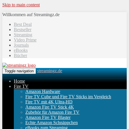
Skip to main content
Willkommen auf Streamingz.de
Best Deal
Bestseller
Streaming
Video Prime
Journals
eBooks
Bücher
streamingz.de
Toggle navigation
Home
Fire TV
Amazon Hardware
Fire TV Cube und Fire TV Sticks im Vergleich
Fire TV mit 4K Ultra-HD
Amazon Fire TV Stick 4K
Zubehör für Amazon Fire TV
Amazon Fire TV Blaster
Echte Amazon Schnäppchen
eBooks zum Streaming