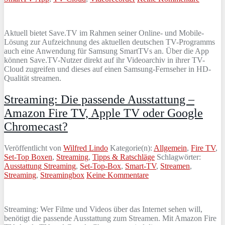
Aktuell bietet Save.TV im Rahmen seiner Online- und Mobile-
Lösung zur Aufzeichnung des aktuellen deutschen TV-Programms
auch eine Anwendung für Samsung SmartTVs an. Über die App
können Save.TV-Nutzer direkt auf ihr Videoarchiv in ihrer TV-
Cloud zugreifen und dieses auf einen Samsung-Fernseher in HD-
Qualität streamen.
Streaming: Die passende Ausstattung –
Amazon Fire TV, Apple TV oder Google
Chromecast?
Veröffentlicht von
Wilfred Lindo
Kategorie(n):
Allgemein
,
Fire TV
,
Set-Top Boxen
,
Streaming
,
Tipps & Ratschläge
Schlagwörter:
Ausstattung Streaming
,
Set-Top-Box
,
Smart-TV
,
Streamen
,
Streaming
,
Streamingbox
Keine Kommentare
Streaming: Wer Filme und Videos über das Internet sehen will,
benötigt die passende Ausstattung zum Streamen. Mit Amazon Fire