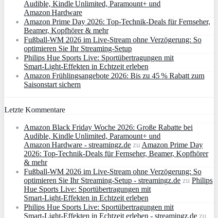
Audible, Kindle Unlimited, Paramount+ und
Amazon Hardware
Amazon Prime Day 2026: Top-Technik-Deals für Fernseher,
Beamer, Kopfhörer & mehr
Fußball-WM 2026 im Live-Stream ohne Verzögerung: So
optimieren Sie Ihr Streaming-Setup
Philips Hue Sports Live: Sportübertragungen mit
Smart‑Light‑Effekten in Echtzeit erleben
Amazon Frühlingsangebote 2026: Bis zu 45 % Rabatt zum
Saisonstart sichern
Letzte Kommentare
Amazon Black Friday Woche 2026: Große Rabatte bei
Audible, Kindle Unlimited, Paramount+ und
Amazon Hardware - streamingz.de
zu
Amazon Prime Day
2026: Top-Technik-Deals für Fernseher, Beamer, Kopfhörer
& mehr
Fußball-WM 2026 im Live-Stream ohne Verzögerung: So
optimieren Sie Ihr Streaming-Setup - streamingz.de
zu
Philips
Hue Sports Live: Sportübertragungen mit
Smart‑Light‑Effekten in Echtzeit erleben
Philips Hue Sports Live: Sportübertragungen mit
Smart‑Light‑Effekten in Echtzeit erleben - streamingz.de
zu