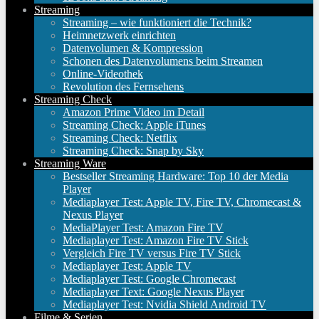
Streaming
Streaming – wie funktioniert die Technik?
Heimnetzwerk einrichten
Datenvolumen & Kompression
Schonen des Datenvolumens beim Streamen
Online-Videothek
Revolution des Fernsehens
Streaming Check
Amazon Prime Video im Detail
Streaming Check: Apple iTunes
Streaming Check: Netflix
Streaming Check: Snap by Sky
Streaming Ware
Bestseller Streaming Hardware: Top 10 der Media
Player
Mediaplayer Test: Apple TV, Fire TV, Chromecast &
Nexus Player
MediaPlayer Test: Amazon Fire TV
Mediaplayer Test: Amazon Fire TV Stick
Vergleich Fire TV versus Fire TV Stick
Mediaplayer Test: Apple TV
Mediaplayer Test: Google Chromecast
Mediaplayer Text: Google Nexus Player
Mediaplayer Test: Nvidia Shield Android TV
Filme & Serien