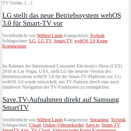
TV Geräte, […]
LG stellt das neue Betriebssystem webOS
3.0 für Smart-TV vor
Veröffentlicht von
Wilfred Lindo
Kategorie(n):
Technik
Schlagwörter:
LG
,
LG TV
,
Smart-TV
,
webOS 3.0
Keine
Kommentare
Im Rahmen der International Consumer Electronics Show (CES)
2016 in Las Vegas, USA, stellt LG die neueste Version des
Betriebssystems webOS 3.0 für die Smart-TV-Plattform vor. LG
webOS 3.0 wurde entwickelt, um TV-Nutzern durch eine noch
intuitivere Navigation der TV-Funktionen zu ermöglichen.
Save.TV-Aufnahmen direkt auf Samsung
SmartTV
Veröffentlicht von
Wilfred Lindo
Kategorie(n):
Streaming
,
Technik
Schlagwörter:
Cloud
,
Online-Videorekorder
,
Save.tv
,
Smart-TV
,
SmartTV App
,
TV Cloud
,
Videorecorder
Keine Kommentare