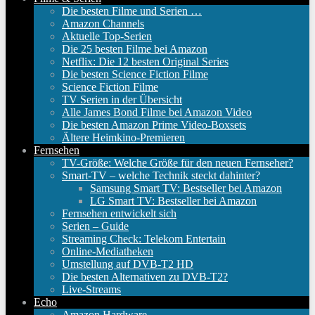
Die besten Filme und Serien …
Amazon Channels
Aktuelle Top-Serien
Die 25 besten Filme bei Amazon
Netflix: Die 12 besten Original Series
Die besten Science Fiction Filme
Science Fiction Filme
TV Serien in der Übersicht
Alle James Bond Filme bei Amazon Video
Die besten Amazon Prime Video-Boxsets
Ältere Heimkino-Premieren
Fernsehen
TV-Größe: Welche Größe für den neuen Fernseher?
Smart-TV – welche Technik steckt dahinter?
Samsung Smart TV: Bestseller bei Amazon
LG Smart TV: Bestseller bei Amazon
Fernsehen entwickelt sich
Serien – Guide
Streaming Check: Telekom Entertain
Online-Mediatheken
Umstellung auf DVB-T2 HD
Die besten Alternativen zu DVB-T2?
Live-Streams
Echo
Amazon Hardware