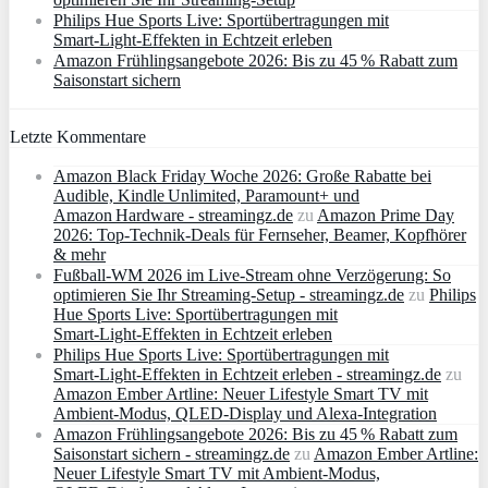
Philips Hue Sports Live: Sportübertragungen mit
Smart‑Light‑Effekten in Echtzeit erleben
Amazon Frühlingsangebote 2026: Bis zu 45 % Rabatt zum
Saisonstart sichern
Letzte Kommentare
Amazon Black Friday Woche 2026: Große Rabatte bei
Audible, Kindle Unlimited, Paramount+ und
Amazon Hardware - streamingz.de
zu
Amazon Prime Day
2026: Top-Technik-Deals für Fernseher, Beamer, Kopfhörer
& mehr
Fußball-WM 2026 im Live-Stream ohne Verzögerung: So
optimieren Sie Ihr Streaming-Setup - streamingz.de
zu
Philips
Hue Sports Live: Sportübertragungen mit
Smart‑Light‑Effekten in Echtzeit erleben
Philips Hue Sports Live: Sportübertragungen mit
Smart‑Light‑Effekten in Echtzeit erleben - streamingz.de
zu
Amazon Ember Artline: Neuer Lifestyle Smart TV mit
Ambient‑Modus, QLED‑Display und Alexa‑Integration
Amazon Frühlingsangebote 2026: Bis zu 45 % Rabatt zum
Saisonstart sichern - streamingz.de
zu
Amazon Ember Artline:
Neuer Lifestyle Smart TV mit Ambient‑Modus,