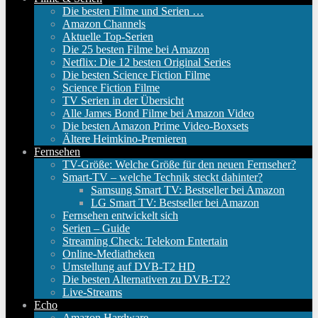
Die besten Filme und Serien …
Amazon Channels
Aktuelle Top-Serien
Die 25 besten Filme bei Amazon
Netflix: Die 12 besten Original Series
Die besten Science Fiction Filme
Science Fiction Filme
TV Serien in der Übersicht
Alle James Bond Filme bei Amazon Video
Die besten Amazon Prime Video-Boxsets
Ältere Heimkino-Premieren
Fernsehen
TV-Größe: Welche Größe für den neuen Fernseher?
Smart-TV – welche Technik steckt dahinter?
Samsung Smart TV: Bestseller bei Amazon
LG Smart TV: Bestseller bei Amazon
Fernsehen entwickelt sich
Serien – Guide
Streaming Check: Telekom Entertain
Online-Mediatheken
Umstellung auf DVB-T2 HD
Die besten Alternativen zu DVB-T2?
Live-Streams
Echo
Amazon Hardware