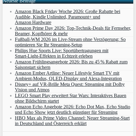
Neueste Beiträge
Amazon Black Friday Woche 2026: Große Rabatte bei
Audible, Kindle Unlimited, Paramount+ und
Amazon Hardware
Amazon Prime Day 2026: Top-Technik-Deals für Fernseher,
Beamer, Kopfhörer & mehr
Fußball-WM 2026 im Live-Stream ohne Verzögerung: So
optimieren Sie Ihr Streaming-Setup
Philips Hue Sports Live: Sportübertragungen mit
Smart‑Light‑Effekten in Echtzeit erleben
Amazon Frühlingsangebote 2026: Bis zu 45 % Rabatt zum
Saisonstart sichern
Amazon Ember Artline: Neuer Lifestyle Smart TV mit
Ambient‑Modus, QLED‑Display und Alexa‑Integration
Disney+ auf VR-Brille Meta Quest: Streaming mit Dolby
Vision und Atmos
LEGO Smart Play erweitert Star Wars: Interaktives Bauen
ohne Bildschirm startet
Amazon Echo Angebote 2026: Echo Dot Max, Echo Studio
und Echo Show jetzt deutlich günstiger für Streaming
HBO Max als Prime Video Channel: Neuer Streaming‑Start
in Deutschland und Österreich erklärt