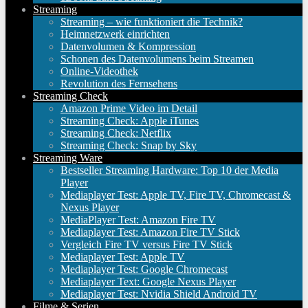
Streaming
Streaming – wie funktioniert die Technik?
Heimnetzwerk einrichten
Datenvolumen & Kompression
Schonen des Datenvolumens beim Streamen
Online-Videothek
Revolution des Fernsehens
Streaming Check
Amazon Prime Video im Detail
Streaming Check: Apple iTunes
Streaming Check: Netflix
Streaming Check: Snap by Sky
Streaming Ware
Bestseller Streaming Hardware: Top 10 der Media
Player
Mediaplayer Test: Apple TV, Fire TV, Chromecast &
Nexus Player
MediaPlayer Test: Amazon Fire TV
Mediaplayer Test: Amazon Fire TV Stick
Vergleich Fire TV versus Fire TV Stick
Mediaplayer Test: Apple TV
Mediaplayer Test: Google Chromecast
Mediaplayer Text: Google Nexus Player
Mediaplayer Test: Nvidia Shield Android TV
Filme & Serien