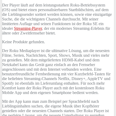
Der Player läuft auf dem leistungsstarken Roku-Betriebssystem
(OS) und bietet einen personalisierbaren Startbildschirm, auf dem
die Lieblingssender sortiert werden können, sowie eine einzigartige
Suche, die die wichtigsten Channels durchsucht. Mit seiner
limitierten Auflage und seinen Funktionen ist der Roku SE ein
idealer
Streaming-Player
, der ein modernes Streaming-Erlebnis für
ältere oder Zweitfernseher bietet.
Keine Produkte gefunden.
Der Roku Mediaplayer ist die ultimative Lösung, um die neuesten
Filme, Serien, Nachrichten, Sport, Shows, Musik und vieles mehr
zu genießen. Mit dem mitgelieferten HDMI-Kabel und dem
Netzkabel kann das Gerät ganz einfach an den Fernseher
angeschlossen und mit dem Internet verbunden werden. Eine
benutzerfreundliche Fernbedienung mit vier Kurzbefehl-Tasten für
die beliebten Streaming-Channels Netflix, Disney+, AppleTV und
Spotify ist ebenfalls im Lieferumfang enthalten. Für noch mehr
Komfort kann der Roku Player auch mit der kostenlosen Roku
Mobile App und dem eigenen Smartphone bedient werden.
Mit der App kann man zum Beispiel per Sprachbefehl nach
Lieblingsinhalten suchen, die eigene Musik über Kopfhörer
genießen oder die neuesten Channels starten. Der Roku Player ist
die perfekte Lösung, um die neueste Unterhaltung zu genießen.