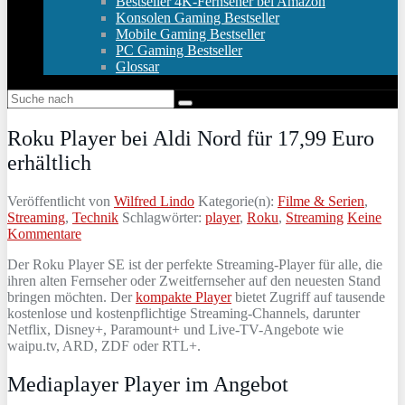
Bestseller 4K-Fernseher bei Amazon
Konsolen Gaming Bestseller
Mobile Gaming Bestseller
PC Gaming Bestseller
Glossar
Roku Player bei Aldi Nord für 17,99 Euro
erhältlich
Veröffentlicht von
Wilfred Lindo
Kategorie(n):
Filme & Serien
,
Streaming
,
Technik
Schlagwörter:
player
,
Roku
,
Streaming
Keine
Kommentare
Der Roku Player SE ist der perfekte Streaming-Player für alle, die
ihren alten Fernseher oder Zweitfernseher auf den neuesten Stand
bringen möchten. Der
kompakte Player
bietet Zugriff auf tausende
kostenlose und kostenpflichtige Streaming-Channels, darunter
Netflix, Disney+, Paramount+ und Live-TV-Angebote wie
waipu.tv, ARD, ZDF oder RTL+.
Mediaplayer Player im Angebot