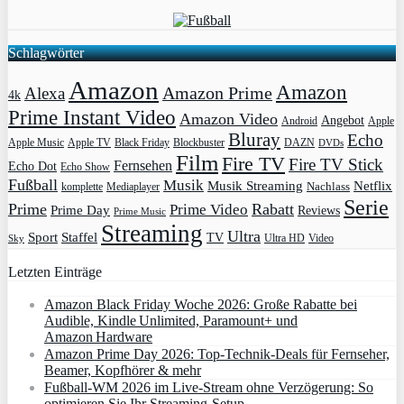
Schlagwörter
Amazon
Amazon
Amazon Prime
Alexa
4k
Prime Instant Video
Amazon Video
Angebot
Apple
Android
Bluray
Echo
Apple Music
Apple TV
Blockbuster
DAZN
Black Friday
DVDs
Film
Fire TV
Fire TV Stick
Fernsehen
Echo Dot
Echo Show
Fußball
Musik
Musik Streaming
Netflix
Mediaplayer
Nachlass
komplette
Serie
Prime
Rabatt
Prime Video
Prime Day
Reviews
Prime Music
Streaming
Ultra
Sport
Staffel
TV
Ultra HD
Video
Sky
Letzten Einträge
Amazon Black Friday Woche 2026: Große Rabatte bei
Audible, Kindle Unlimited, Paramount+ und
Amazon Hardware
Amazon Prime Day 2026: Top-Technik-Deals für Fernseher,
Beamer, Kopfhörer & mehr
Fußball-WM 2026 im Live-Stream ohne Verzögerung: So
optimieren Sie Ihr Streaming-Setup