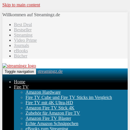
Skip to main content
Willkommen auf Streamingz.de
Best Deal
Bestseller
Streaming
Video Prime
Journals
eBooks
Bücher
streamingz.de
Toggle navigation
Home
Fire TV
Amazon Hardware
Fire TV Cube und Fire TV Sticks im Vergleich
Fire TV mit 4K Ultra-HD
Amazon Fire TV Stick 4K
Zubehör für Amazon Fire TV
Amazon Fire TV Blaster
Echte Amazon Schnäppchen
eBooks zum Streaming