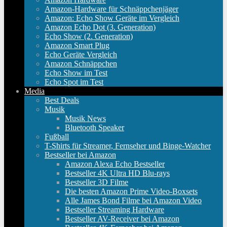
Amazon-Hardware für Schnäppchenjäger
Amazon: Echo Show Geräte im Vergleich
Amazon Echo Dot (3. Generation)
Echo Show (2. Generation)
Amazon Smart Plug
Echo Geräte Vergleich
Amazon Schnäppchen
Echo Show im Test
Echo Spot im Test
Media
Best Deals
Musik
Musik News
Bluetooth Speaker
Fußball
T-Shirts für Streamer, Fernseher und Binge-Watcher
Bestseller bei Amazon
Amazon Alexa Echo Bestseller
Bestseller 4K Ultra HD Blu-rays
Bestseller 3D Filme
Die besten Amazon Prime Video-Boxsets
Alle James Bond Filme bei Amazon Video
Bestseller Streaming Hardware
Bestseller AV-Receiver bei Amazon