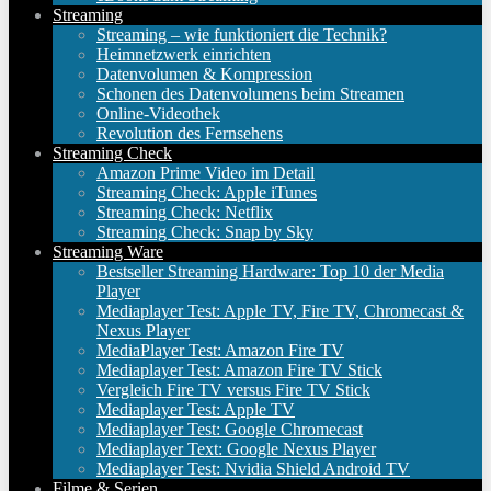
Streaming
Streaming – wie funktioniert die Technik?
Heimnetzwerk einrichten
Datenvolumen & Kompression
Schonen des Datenvolumens beim Streamen
Online-Videothek
Revolution des Fernsehens
Streaming Check
Amazon Prime Video im Detail
Streaming Check: Apple iTunes
Streaming Check: Netflix
Streaming Check: Snap by Sky
Streaming Ware
Bestseller Streaming Hardware: Top 10 der Media
Player
Mediaplayer Test: Apple TV, Fire TV, Chromecast &
Nexus Player
MediaPlayer Test: Amazon Fire TV
Mediaplayer Test: Amazon Fire TV Stick
Vergleich Fire TV versus Fire TV Stick
Mediaplayer Test: Apple TV
Mediaplayer Test: Google Chromecast
Mediaplayer Text: Google Nexus Player
Mediaplayer Test: Nvidia Shield Android TV
Filme & Serien