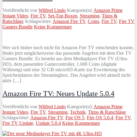
Veröffentlicht von
Wilfred Lindo
Kategorie(n):
Amazon Prime
Instant Video
,
Fire TV
,
Set-Top Boxen
,
Streaming
,
Tipps &
Ratschläge
Schlagwörter:
Amazon Fire TV
,
Coins
,
Fire TV
,
Fire TV
Gamers Bundle
Keine Kommentare
Wer sich bisher noch nicht für Amazon Fire TV entscheiden konnte,
findet jetzt möglicherweise das passende Angebot mit dem Fire TV
Gamers Bundle. Es besteht aus dem Mediaplayer Fire TV (Ultra-
HD), dem passenden Gamecontroller, 1.000 Coins (digitale
Währung) und eine 32 GB microSD-Karte zur Erweiterung des
Speicherplatzes der Streamingbox. Das Angebot wird aktuell nicht
aktiv […]
Amazon Fire TV: Neues Update 5.0.4
Veröffentlicht von
Wilfred Lindo
Kategorie(n):
Amazon Prime
Instant Video
,
Fire TV
,
Streaming
,
Technik
,
Tipps & Ratschläge
Schlagwörter:
Amazon Fire TV
,
Fire OS 5
,
Fire OS 5.0.4
,
Fire TV
,
Fire TV Update
,
Update 5.0.4
Keine Kommentare