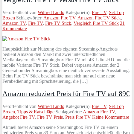
Veröffentlicht von
Wilfred Lindo
Kategorie(n):
Fire TV
,
Set-Top
Boxen
Schlagwörter:
Amazon Fire TV
,
Amazon Fire TV Stick
,
Amazon TV
,
Fire TV
,
Fire TV Stick
,
Vergleich Fire TV Stick
21
Kommentare
Hauptsächlich zur Nutzung des eigenen Streaming-Angebots
bedient Amazon den Markt mit zwei unterschiedlichen
Mediaplayern: die Streamingbox Fire TV mit 4K Ultra-HD und die
mobile Variante Fire TV Stick. Dabei verpasste Amazon der 2.
Generation der Streamingbox eine deutlich verbesserte Ausstattung.
Beim Fire TV Stick beschränkte man sich nur auf eine neue
Fernbedienung mit Sprachsteuerung, die […]
Amazon reduziert Preis für Fire TV auf 89€
Veröffentlicht von
Wilfred Lindo
Kategorie(n):
Fire TV
,
Set-Top
Boxen
,
Tipps & Ratschläge
Schlagwörter:
Amazon Fire TV
,
Angebot Fire TV
,
Fire TV Preis
,
Preis Fire TV
Keine Kommentare
Aktuell bietet Amazon seine Streamingbox Fire TV zu einem
reduzierten Preis von 89 Euro an. Wer sich jetzt entschließt, die Box