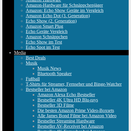
Amazon-Hardware für Schnäppchenjäger
Amazon: Echo Show Geräte im Vergleich
Amazon Echo Dot (3. Generation)
Echo Show (2. Generation)
Amazon Smart Plug
Echo Geräte Vergleich
Amazon Schnäppchen
Echo Show im Test
Echo Spot im Test
Media
Best Deals
Musik
Musik News
Bluetooth Speaker
Fußball
T-Shirts für Streamer, Fernseher und Binge-Watcher
Bestseller bei Amazon
Amazon Alexa Echo Bestseller
Bestseller 4K Ultra HD Blu-rays
Bestseller 3D Filme
Die besten Amazon Prime Video-Boxsets
Alle James Bond Filme bei Amazon Video
Bestseller Streaming Hardware
Bestseller AV-Receiver bei Amazon