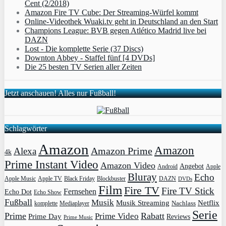
Cent (2/2018)
Amazon Fire TV Cube: Der Streaming-Würfel kommt
Online-Videothek Wuaki.tv geht in Deutschland an den Start
Champions League: BVB gegen Atlético Madrid live bei
DAZN
Lost - Die komplette Serie (37 Discs)
Downton Abbey - Staffel fünf [4 DVDs]
Die 25 besten TV Serien aller Zeiten
Jetzt anschauen! Alles nur Fußball!
Schlagwörter
Amazon
Amazon
Amazon Prime
Alexa
4k
Prime Instant Video
Amazon Video
Angebot
Apple
Android
Bluray
Echo
Apple Music
Apple TV
Blockbuster
DAZN
Black Friday
DVDs
Film
Fire TV
Fire TV Stick
Fernsehen
Echo Dot
Echo Show
Fußball
Musik
Musik Streaming
Netflix
Mediaplayer
Nachlass
komplette
Serie
Prime
Rabatt
Prime Video
Prime Day
Reviews
Prime Music