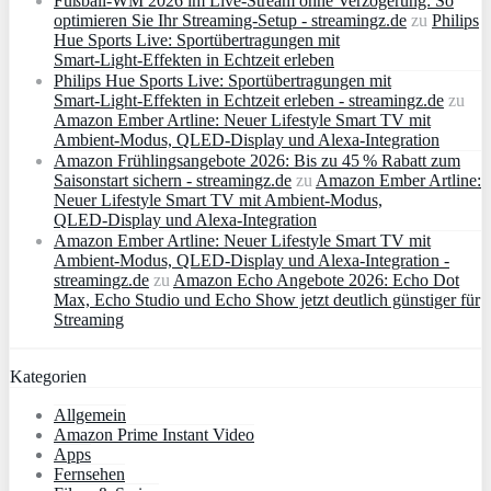
Fußball-WM 2026 im Live-Stream ohne Verzögerung: So
optimieren Sie Ihr Streaming-Setup - streamingz.de
zu
Philips
Hue Sports Live: Sportübertragungen mit
Smart‑Light‑Effekten in Echtzeit erleben
Philips Hue Sports Live: Sportübertragungen mit
Smart‑Light‑Effekten in Echtzeit erleben - streamingz.de
zu
Amazon Ember Artline: Neuer Lifestyle Smart TV mit
Ambient‑Modus, QLED‑Display und Alexa‑Integration
Amazon Frühlingsangebote 2026: Bis zu 45 % Rabatt zum
Saisonstart sichern - streamingz.de
zu
Amazon Ember Artline:
Neuer Lifestyle Smart TV mit Ambient‑Modus,
QLED‑Display und Alexa‑Integration
Amazon Ember Artline: Neuer Lifestyle Smart TV mit
Ambient‑Modus, QLED‑Display und Alexa‑Integration -
streamingz.de
zu
Amazon Echo Angebote 2026: Echo Dot
Max, Echo Studio und Echo Show jetzt deutlich günstiger für
Streaming
Kategorien
Allgemein
Amazon Prime Instant Video
Apps
Fernsehen