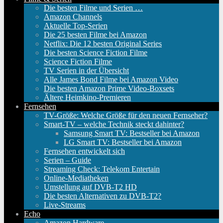
Die besten Filme und Serien …
Amazon Channels
Aktuelle Top-Serien
Die 25 besten Filme bei Amazon
Netflix: Die 12 besten Original Series
Die besten Science Fiction Filme
Science Fiction Filme
TV Serien in der Übersicht
Alle James Bond Filme bei Amazon Video
Die besten Amazon Prime Video-Boxsets
Ältere Heimkino-Premieren
Fernsehen
TV-Größe: Welche Größe für den neuen Fernseher?
Smart-TV – welche Technik steckt dahinter?
Samsung Smart TV: Bestseller bei Amazon
LG Smart TV: Bestseller bei Amazon
Fernsehen entwickelt sich
Serien – Guide
Streaming Check: Telekom Entertain
Online-Mediatheken
Umstellung auf DVB-T2 HD
Die besten Alternativen zu DVB-T2?
Live-Streams
Echo
Amazon Hardware