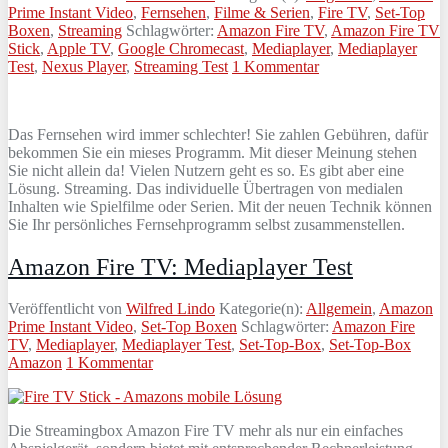
Prime Instant Video
,
Fernsehen
,
Filme & Serien
,
Fire TV
,
Set-Top
Boxen
,
Streaming
Schlagwörter:
Amazon Fire TV
,
Amazon Fire TV
Stick
,
Apple TV
,
Google Chromecast
,
Mediaplayer
,
Mediaplayer
Test
,
Nexus Player
,
Streaming Test
1 Kommentar
Das Fernsehen wird immer schlechter! Sie zahlen Gebühren, dafür
bekommen Sie ein mieses Programm. Mit dieser Meinung stehen
Sie nicht allein da! Vielen Nutzern geht es so. Es gibt aber eine
Lösung. Streaming. Das individuelle Übertragen von medialen
Inhalten wie Spielfilme oder Serien. Mit der neuen Technik können
Sie Ihr persönliches Fernsehprogramm selbst zusammenstellen.
Amazon Fire TV: Mediaplayer Test
Veröffentlicht von
Wilfred Lindo
Kategorie(n):
Allgemein
,
Amazon
Prime Instant Video
,
Set-Top Boxen
Schlagwörter:
Amazon Fire
TV
,
Mediaplayer
,
Mediaplayer Test
,
Set-Top-Box
,
Set-Top-Box
Amazon
1 Kommentar
Die Streamingbox Amazon Fire TV mehr als nur ein einfaches