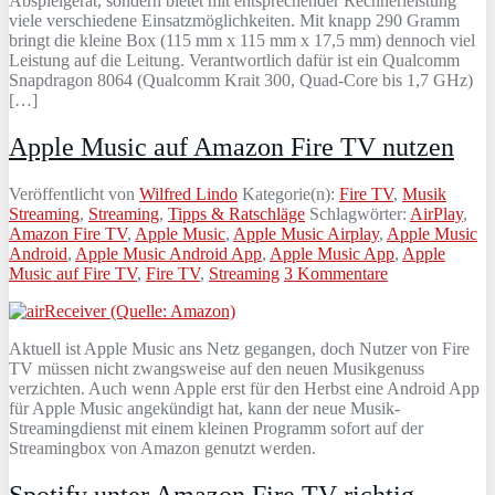
Abspielgerät, sondern bietet mit entsprechender Rechnerleistung
viele verschiedene Einsatzmöglichkeiten. Mit knapp 290 Gramm
bringt die kleine Box (115 mm x 115 mm x 17,5 mm) dennoch viel
Leistung auf die Leitung. Verantwortlich dafür ist ein Qualcomm
Snapdragon 8064 (Qualcomm Krait 300, Quad-Core bis 1,7 GHz)
[…]
Apple Music auf Amazon Fire TV nutzen
Veröffentlicht von
Wilfred Lindo
Kategorie(n):
Fire TV
,
Musik
Streaming
,
Streaming
,
Tipps & Ratschläge
Schlagwörter:
AirPlay
,
Amazon Fire TV
,
Apple Music
,
Apple Music Airplay
,
Apple Music
Android
,
Apple Music Android App
,
Apple Music App
,
Apple
Music auf Fire TV
,
Fire TV
,
Streaming
3 Kommentare
Aktuell ist Apple Music ans Netz gegangen, doch Nutzer von Fire
TV müssen nicht zwangsweise auf den neuen Musikgenuss
verzichten. Auch wenn Apple erst für den Herbst eine Android App
für Apple Music angekündigt hat, kann der neue Musik-
Streamingdienst mit einem kleinen Programm sofort auf der
Streamingbox von Amazon genutzt werden.