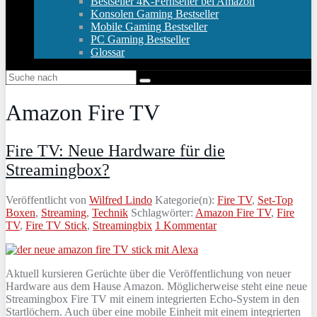
Bestseller 4K-Fernseher bei Amazon
Konsolen Gaming Bestseller
Mobile Gaming Bestseller
PC Gaming Bestseller
Glossar
Amazon Fire TV
Fire TV: Neue Hardware für die
Streamingbox?
Veröffentlicht von
Wilfred Lindo
Kategorie(n):
Fire TV
,
Set-Top
Boxen
,
Streaming
,
Technik
Schlagwörter:
Amazon Fire TV
,
Fire
TV
,
Fire TV Stick
,
Streamingbix
1 Kommentar
Aktuell kursieren Gerüchte über die Veröffentlichung von neuer
Hardware aus dem Hause Amazon. Möglicherweise steht eine neue
Streamingbox Fire TV mit einem integrierten Echo-System in den
Startlöchern. Auch über eine mobile Einheit mit einem integrierten