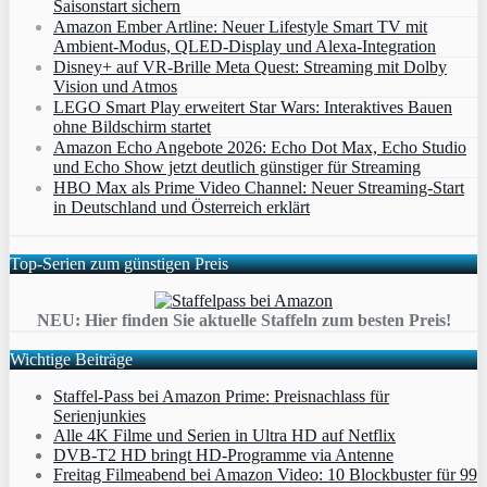
Saisonstart sichern
Amazon Ember Artline: Neuer Lifestyle Smart TV mit
Ambient‑Modus, QLED‑Display und Alexa‑Integration
Disney+ auf VR-Brille Meta Quest: Streaming mit Dolby
Vision und Atmos
LEGO Smart Play erweitert Star Wars: Interaktives Bauen
ohne Bildschirm startet
Amazon Echo Angebote 2026: Echo Dot Max, Echo Studio
und Echo Show jetzt deutlich günstiger für Streaming
HBO Max als Prime Video Channel: Neuer Streaming‑Start
in Deutschland und Österreich erklärt
Top-Serien zum günstigen Preis
NEU: Hier finden Sie aktuelle Staffeln zum besten Preis!
Wichtige Beiträge
Staffel-Pass bei Amazon Prime: Preisnachlass für
Serienjunkies
Alle 4K Filme und Serien in Ultra HD auf Netflix
DVB-T2 HD bringt HD-Programme via Antenne
Freitag Filmeabend bei Amazon Video: 10 Blockbuster für 99