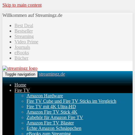
Skip to main content
Willkommen auf Streamingz.de
Best Deal
Bestseller
Streaming
Video Prime
Journals
eBooks
Bücher
streamingz.de
Toggle navigation
Home
Fire TV
Amazon Hardware
Fire TV Cube und Fire TV Sticks im Vergleich
Fire TV mit 4K Ultra-HD
Amazon Fire TV Stick 4K
Zubehör für Amazon Fire TV
Amazon Fire TV Blaster
Echte Amazon Schnäppchen
eBooks zum Streaming