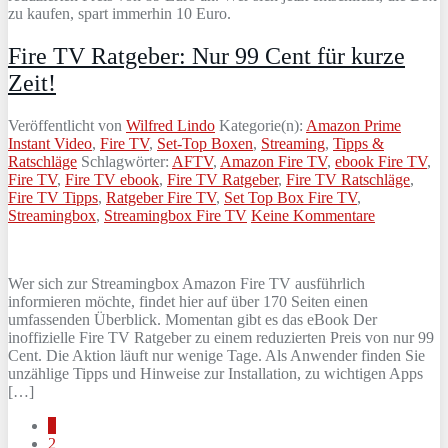
zu kaufen, spart immerhin 10 Euro.
Fire TV Ratgeber: Nur 99 Cent für kurze
Zeit!
Veröffentlicht von
Wilfred Lindo
Kategorie(n):
Amazon Prime
Instant Video
,
Fire TV
,
Set-Top Boxen
,
Streaming
,
Tipps &
Ratschläge
Schlagwörter:
AFTV
,
Amazon Fire TV
,
ebook Fire TV
,
Fire TV
,
Fire TV ebook
,
Fire TV Ratgeber
,
Fire TV Ratschläge
,
Fire TV Tipps
,
Ratgeber Fire TV
,
Set Top Box Fire TV
,
Streamingbox
,
Streamingbox Fire TV
Keine Kommentare
Wer sich zur Streamingbox Amazon Fire TV ausführlich
informieren möchte, findet hier auf über 170 Seiten einen
umfassenden Überblick. Momentan gibt es das eBook Der
inoffizielle Fire TV Ratgeber zu einem reduzierten Preis von nur 99
Cent. Die Aktion läuft nur wenige Tage. Als Anwender finden Sie
unzählige Tipps und Hinweise zur Installation, zu wichtigen Apps
[…]
1
2