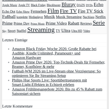
Bluray
Echo
Apple Music
Apple TV
Blockbuster
DAZN
Black Friday
DVDs
Film
Fire TV
Fire TV Stick
Fernsehen
Echo Dot
Echo Show
Fußball
Musik
Musik Streaming
Netflix
Mediaplayer
Nachlass
komplette
Serie
Prime
Rabatt
Prime Video
Prime Day
Reviews
Prime Music
Streaming
Ultra
Sport
Staffel
TV
Ultra HD
Video
Sky
Letzten Einträge
Amazon Black Friday Woche 2026: Große Rabatte bei
Audible, Kindle Unlimited, Paramount+ und
Amazon Hardware
Amazon Prime Day 2026: Top-Technik-Deals für Fernseher,
Beamer, Kopfhörer & mehr
Fußball-WM 2026 im Live-Stream ohne Verzögerung: So
optimieren Sie Ihr Streaming-Setup
Philips Hue Sports Live: Sportübertragungen mit
Smart‑Light‑Effekten in Echtzeit erleben
Amazon Frühlingsangebote 2026: Bis zu 45 % Rabatt zum
Saisonstart sichern
Letzte Kommentare