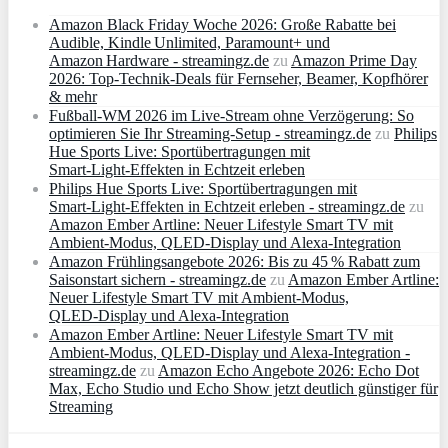
Amazon Black Friday Woche 2026: Große Rabatte bei
Audible, Kindle Unlimited, Paramount+ und
Amazon Hardware - streamingz.de
zu
Amazon Prime Day
2026: Top-Technik-Deals für Fernseher, Beamer, Kopfhörer
& mehr
Fußball-WM 2026 im Live-Stream ohne Verzögerung: So
optimieren Sie Ihr Streaming-Setup - streamingz.de
zu
Philips
Hue Sports Live: Sportübertragungen mit
Smart‑Light‑Effekten in Echtzeit erleben
Philips Hue Sports Live: Sportübertragungen mit
Smart‑Light‑Effekten in Echtzeit erleben - streamingz.de
zu
Amazon Ember Artline: Neuer Lifestyle Smart TV mit
Ambient‑Modus, QLED‑Display und Alexa‑Integration
Amazon Frühlingsangebote 2026: Bis zu 45 % Rabatt zum
Saisonstart sichern - streamingz.de
zu
Amazon Ember Artline:
Neuer Lifestyle Smart TV mit Ambient‑Modus,
QLED‑Display und Alexa‑Integration
Amazon Ember Artline: Neuer Lifestyle Smart TV mit
Ambient‑Modus, QLED‑Display und Alexa‑Integration -
streamingz.de
zu
Amazon Echo Angebote 2026: Echo Dot
Max, Echo Studio und Echo Show jetzt deutlich günstiger für
Streaming