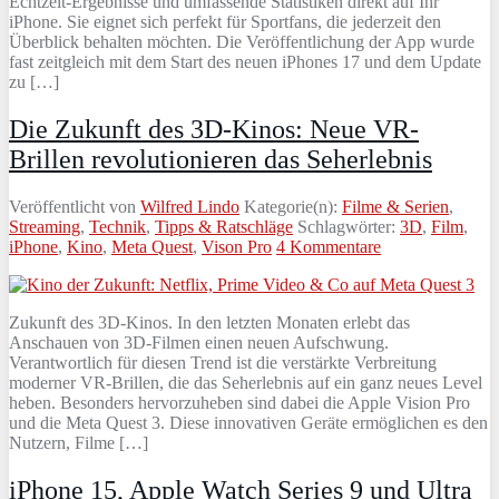
Echtzeit-Ergebnisse und umfassende Statistiken direkt auf Ihr
iPhone. Sie eignet sich perfekt für Sportfans, die jederzeit den
Überblick behalten möchten. Die Veröffentlichung der App wurde
fast zeitgleich mit dem Start des neuen iPhones 17 und dem Update
zu […]
Die Zukunft des 3D-Kinos: Neue VR-
Brillen revolutionieren das Seherlebnis
Veröffentlicht von
Wilfred Lindo
Kategorie(n):
Filme & Serien
,
Streaming
,
Technik
,
Tipps & Ratschläge
Schlagwörter:
3D
,
Film
,
iPhone
,
Kino
,
Meta Quest
,
Vison Pro
4 Kommentare
Zukunft des 3D-Kinos. In den letzten Monaten erlebt das
Anschauen von 3D-Filmen einen neuen Aufschwung.
Verantwortlich für diesen Trend ist die verstärkte Verbreitung
moderner VR-Brillen, die das Seherlebnis auf ein ganz neues Level
heben. Besonders hervorzuheben sind dabei die Apple Vision Pro
und die Meta Quest 3. Diese innovativen Geräte ermöglichen es den
Nutzern, Filme […]
iPhone 15, Apple Watch Series 9 und Ultra