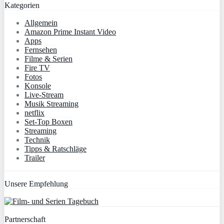
Kategorien
Allgemein
Amazon Prime Instant Video
Apps
Fernsehen
Filme & Serien
Fire TV
Fotos
Konsole
Live-Stream
Musik Streaming
netflix
Set-Top Boxen
Streaming
Technik
Tipps & Ratschläge
Trailer
Unsere Empfehlung
Partnerschaft