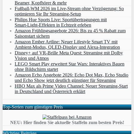
Beamer, Kopfhörer & mehr
Fußball-WM 2026 im Live-Stream ohne Verzögerung: So
optimieren Sie Ihr Streaming-Setup
Philips Hue Sports Live: Sportübertragungen mit
Smart‑Light‑Effekten in Echtzeit erleben
Amazon Frühlingsangebote 2026: Bis zu 45 % Rabatt zum
Saisonstart sichern
Amazon Ember Artline: Neuer Lifestyle Smart TV mit
Ambient‑Modus, QLED‑Display und Alexa‑Integration
Disney+ auf VR-Brille Meta Quest: Streaming mit Dolby
Vision und Atmos
LEGO Smart Play erweitert Star Wars: Interaktives Bauen
ohne Bildschirm startet
Amazon Echo Angebote 2026: Echo Dot Max, Echo Studio
und Echo Show jetzt deutlich günstiger für Streaming
HBO Max als Prime Video Channel: Neuer Streaming‑Start
in Deutschland und Österreich erklärt
Top-Serien zum günstigen Preis
NEU: Hier finden Sie aktuelle Staffeln zum besten Preis!
Wichtige Beiträge