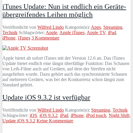
iTunes Update: Nun ist endlich ein Geräte-
übergreifendes Leihen möglich
Veröffentlicht von
Wilfred Lindo
Kategorie(n):
Apps
,
Streaming
,
Technik
Schlagwörter:
Apple
,
Apple iTunes
,
Apple TV
,
iPad
,
iPhone
,
iTunes
3 Kommentare
Apple bietet ab sofort iTunes mit der Version 12.6 an. Das iTunes
Update bietet endlich eine längst überfällige Funktion: Das Schauen
von Leih-Filme auch auf Geräten, auf dem der Streifen nicht
ausgeliehen wurde. Dazu gehört auch das synchronisierte Schauen
auf mehreren Geräten, was bei der Konkurrenz schon längst zum
Standard gehört.
Update iOS 9.3.2 ist verfügbar
Veröffentlicht von
Wilfred Lindo
Kategorie(n):
Streaming
,
Technik
Schlagwörter:
iOS
,
iOS 9.3.2
,
iPad
,
iPhone
,
iPod touch
,
Night Shift
,
Update iOS 9.3.2
Keine Kommentare