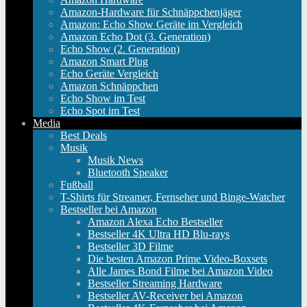
Amazon-Hardware für Schnäppchenjäger
Amazon: Echo Show Geräte im Vergleich
Amazon Echo Dot (3. Generation)
Echo Show (2. Generation)
Amazon Smart Plug
Echo Geräte Vergleich
Amazon Schnäppchen
Echo Show im Test
Echo Spot im Test
Media
Best Deals
Musik
Musik News
Bluetooth Speaker
Fußball
T-Shirts für Streamer, Fernseher und Binge-Watcher
Bestseller bei Amazon
Amazon Alexa Echo Bestseller
Bestseller 4K Ultra HD Blu-rays
Bestseller 3D Filme
Die besten Amazon Prime Video-Boxsets
Alle James Bond Filme bei Amazon Video
Bestseller Streaming Hardware
Bestseller AV-Receiver bei Amazon