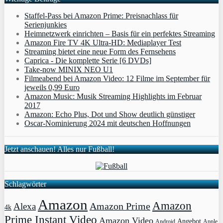
Staffel-Pass bei Amazon Prime: Preisnachlass für
Serienjunkies
Heimnetzwerk einrichten – Basis für ein perfektes Streaming
Amazon Fire TV 4K Ultra-HD: Mediaplayer Test
Streaming bietet eine neue Form des Fernsehens
Caprica - Die komplette Serie [6 DVDs]
Take-now MINIX NEO U1
Filmeabend bei Amazon Video: 12 Filme im September für
jeweils 0,99 Euro
Amazon Music: Musik Streaming Highlights im Februar
2017
Amazon: Echo Plus, Dot und Show deutlich günstiger
Oscar-Nominierung 2024 mit deutschen Hoffnungen
Jetzt anschauen! Alles nur Fußball!
Schlagwörter
Amazon
Amazon
Amazon Prime
Alexa
4k
Prime Instant Video
Amazon Video
Angebot
Apple
Android