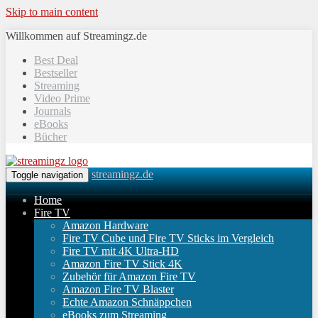
Skip to main content
Willkommen auf Streamingz.de
Best Deal
Bestseller
Streaming
Video Prime
Journals
eBooks
Bücher
streamingz.de
Toggle navigation
Home
Fire TV
Amazon Hardware
Fire TV Cube und Fire TV Sticks im Vergleich
Fire TV mit 4K Ultra-HD
Amazon Fire TV Stick 4K
Zubehör für Amazon Fire TV
Amazon Fire TV Blaster
Echte Amazon Schnäppchen
eBooks zum Streaming