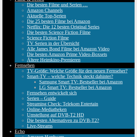
Die besten Filme und Serien …
Amazon Channels
Aktuelle Top-Serien
Die 25 besten Filme bei Amazon
Netflix: Die 12 besten Original Series
Die besten Science Fiction Filme
Science Fiction Filme
TV Serien in der Übersicht
Alle James Bond Filme bei Amazon Video
Die besten Amazon Prime Video-Boxsets
Ältere Heimkino-Premieren
Fernsehen
TV-Größe: Welche Größe für den neuen Fernseher?
Smart-TV – welche Technik steckt dahinter?
Samsung Smart TV: Bestseller bei Amazon
LG Smart TV: Bestseller bei Amazon
Fernsehen entwickelt sich
Serien – Guide
Streaming Check: Telekom Entertain
Online-Mediatheken
Umstellung auf DVB-T2 HD
Die besten Alternativen zu DVB-T2?
Live-Streams
Echo
Amazon Hardware