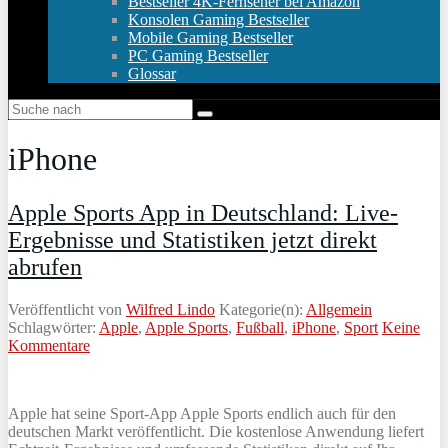
Bestseller 4K-Fernseher bei Amazon
Konsolen Gaming Bestseller
Mobile Gaming Bestseller
PC Gaming Bestseller
Glossar
iPhone
Apple Sports App in Deutschland: Live-
Ergebnisse und Statistiken jetzt direkt
abrufen
Veröffentlicht von
Wilfred Lindo
Kategorie(n):
Allgemein
Schlagwörter:
Apple
,
Apple Sports
,
Fußball
,
iPhone
,
Sport
Keine
Kommentare
Apple hat seine Sport-App Apple Sports endlich auch für den
deutschen Markt veröffentlicht. Die kostenlose Anwendung liefert