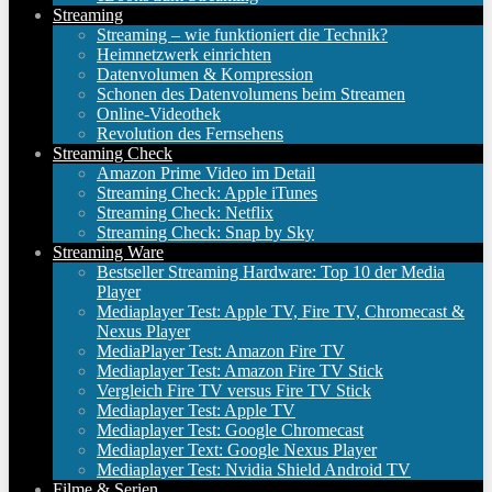
Streaming
Streaming – wie funktioniert die Technik?
Heimnetzwerk einrichten
Datenvolumen & Kompression
Schonen des Datenvolumens beim Streamen
Online-Videothek
Revolution des Fernsehens
Streaming Check
Amazon Prime Video im Detail
Streaming Check: Apple iTunes
Streaming Check: Netflix
Streaming Check: Snap by Sky
Streaming Ware
Bestseller Streaming Hardware: Top 10 der Media
Player
Mediaplayer Test: Apple TV, Fire TV, Chromecast &
Nexus Player
MediaPlayer Test: Amazon Fire TV
Mediaplayer Test: Amazon Fire TV Stick
Vergleich Fire TV versus Fire TV Stick
Mediaplayer Test: Apple TV
Mediaplayer Test: Google Chromecast
Mediaplayer Text: Google Nexus Player
Mediaplayer Test: Nvidia Shield Android TV
Filme & Serien