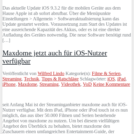
Das aktuelle Update iOS 9.3.2 für die mobilen Geräte aus dem
Hause Apple ist ab sofort abrufbar. Über die Menüpunkte
Einstellungen > Allgemein > Softwareaktualisierung kann das
Update gestartet werden. Voraussetzung zum Start des Updates ist
eine ausreichende Kapazität des Akkus, oder es ist eine direkte
Aufladung des Gerätes notwendig. Die neue Software benötigt rund
[…]
Maxdome jetzt auch für iOS-Nutzer
verfügbar
Veröffentlicht von
Wilfred Lindo
Kategorie(n):
Filme & Serien
,
Streaming
,
Technik
,
Tipps & Ratschläge
Schlagwörter:
iOS
,
iPad
,
iPhone
,
Maxdome
,
Streaming
,
Videothek
,
VoD
Keine Kommentare
seit Anfang Mai ist der Streaminganbieter maxdome auch für iOS-
Nutzer verfügbar. Mit dem iPad, iPhone oder iPod touch ist es nun
möglich, das aus über 50.000 Filmen und Serien bestehende
Angebot von maxdome zu nutzen. Um bei diesem vielfältigen
Angebot den Überblick zu behalten, bietet maxdome den
Zuschauern einen umfangreichen Entertainment-Guide, der