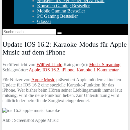
Bestseller 4K-Fernseher bei Amazon
Konsolen Gaming Bestseller
Mobile Gaming Bestseller
PC Gaming Bestseller
Glossar
Update IOS 16.2: Karaoke-Modus für Apple
Music auf dem iPhone
Veröffentlicht von
Wilfred Lindo
Kategorie(n):
Musik Streaming
Schlagwörter:
Apple
,
IOS 16.2
,
iPhone
,
Karaoke
1 Kommentar
Für Nutzer von
Apple Music
präsentiert Apple mit dem aktuellen
Update für IOS 16.2 eine spezielle Karaoke-Funktion für das
iPhone. Wer bisher beim Hören seiner Lieblingsmusik immer laut
mitsang, wird die neue Funktion lieben. Zur Unterstützung wird
natürlich der betreffende Songtext eingeblendet.
Abb.: Screenshot Apple Music