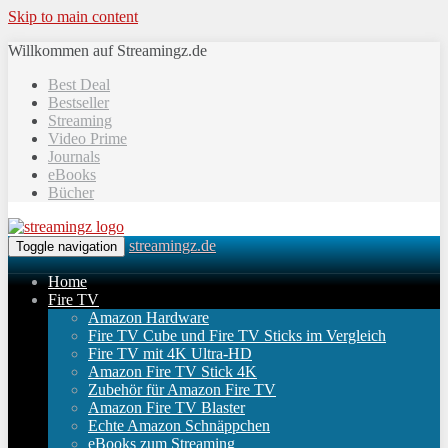
Skip to main content
Willkommen auf Streamingz.de
Best Deal
Bestseller
Streaming
Video Prime
Journals
eBooks
Bücher
streamingz.de
Toggle navigation
Home
Fire TV
Amazon Hardware
Fire TV Cube und Fire TV Sticks im Vergleich
Fire TV mit 4K Ultra-HD
Amazon Fire TV Stick 4K
Zubehör für Amazon Fire TV
Amazon Fire TV Blaster
Echte Amazon Schnäppchen
eBooks zum Streaming