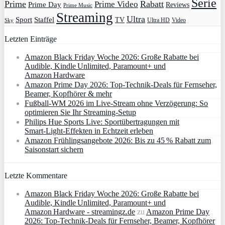
Serie
Prime
Rabatt
Prime Video
Prime Day
Reviews
Prime Music
Streaming
Ultra
Sport
Staffel
TV
Ultra HD
Video
Sky
Letzten Einträge
Amazon Black Friday Woche 2026: Große Rabatte bei
Audible, Kindle Unlimited, Paramount+ und
Amazon Hardware
Amazon Prime Day 2026: Top-Technik-Deals für Fernseher,
Beamer, Kopfhörer & mehr
Fußball-WM 2026 im Live-Stream ohne Verzögerung: So
optimieren Sie Ihr Streaming-Setup
Philips Hue Sports Live: Sportübertragungen mit
Smart‑Light‑Effekten in Echtzeit erleben
Amazon Frühlingsangebote 2026: Bis zu 45 % Rabatt zum
Saisonstart sichern
Letzte Kommentare
Amazon Black Friday Woche 2026: Große Rabatte bei
Audible, Kindle Unlimited, Paramount+ und
Amazon Hardware - streamingz.de
zu
Amazon Prime Day
2026: Top-Technik-Deals für Fernseher, Beamer, Kopfhörer