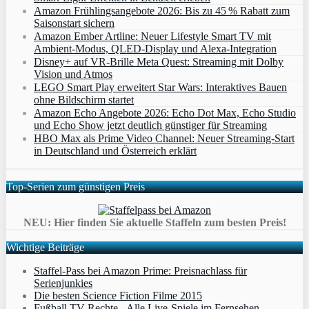
Amazon Frühlingsangebote 2026: Bis zu 45 % Rabatt zum
Saisonstart sichern
Amazon Ember Artline: Neuer Lifestyle Smart TV mit
Ambient‑Modus, QLED‑Display und Alexa‑Integration
Disney+ auf VR-Brille Meta Quest: Streaming mit Dolby
Vision und Atmos
LEGO Smart Play erweitert Star Wars: Interaktives Bauen
ohne Bildschirm startet
Amazon Echo Angebote 2026: Echo Dot Max, Echo Studio
und Echo Show jetzt deutlich günstiger für Streaming
HBO Max als Prime Video Channel: Neuer Streaming‑Start
in Deutschland und Österreich erklärt
Top-Serien zum günstigen Preis
NEU: Hier finden Sie aktuelle Staffeln zum besten Preis!
Wichtige Beiträge
Staffel-Pass bei Amazon Prime: Preisnachlass für
Serienjunkies
Die besten Science Fiction Filme 2015
Fußball TV-Rechte - Alle Live-Spiele im Fernsehen