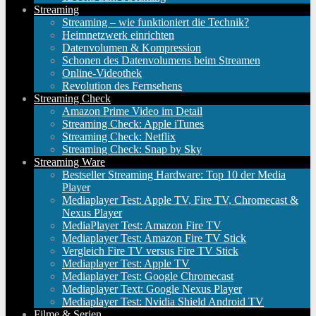
Streaming
Streaming – wie funktioniert die Technik?
Heimnetzwerk einrichten
Datenvolumen & Kompression
Schonen des Datenvolumens beim Streamen
Online-Videothek
Revolution des Fernsehens
Streaming Check
Amazon Prime Video im Detail
Streaming Check: Apple iTunes
Streaming Check: Netflix
Streaming Check: Snap by Sky
Streaming Ware
Bestseller Streaming Hardware: Top 10 der Media
Player
Mediaplayer Test: Apple TV, Fire TV, Chromecast &
Nexus Player
MediaPlayer Test: Amazon Fire TV
Mediaplayer Test: Amazon Fire TV Stick
Vergleich Fire TV versus Fire TV Stick
Mediaplayer Test: Apple TV
Mediaplayer Test: Google Chromecast
Mediaplayer Text: Google Nexus Player
Mediaplayer Test: Nvidia Shield Android TV
Filme & Serien