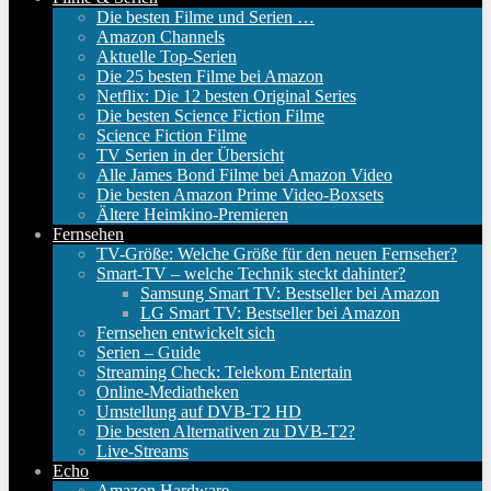
Die besten Filme und Serien …
Amazon Channels
Aktuelle Top-Serien
Die 25 besten Filme bei Amazon
Netflix: Die 12 besten Original Series
Die besten Science Fiction Filme
Science Fiction Filme
TV Serien in der Übersicht
Alle James Bond Filme bei Amazon Video
Die besten Amazon Prime Video-Boxsets
Ältere Heimkino-Premieren
Fernsehen
TV-Größe: Welche Größe für den neuen Fernseher?
Smart-TV – welche Technik steckt dahinter?
Samsung Smart TV: Bestseller bei Amazon
LG Smart TV: Bestseller bei Amazon
Fernsehen entwickelt sich
Serien – Guide
Streaming Check: Telekom Entertain
Online-Mediatheken
Umstellung auf DVB-T2 HD
Die besten Alternativen zu DVB-T2?
Live-Streams
Echo
Amazon Hardware