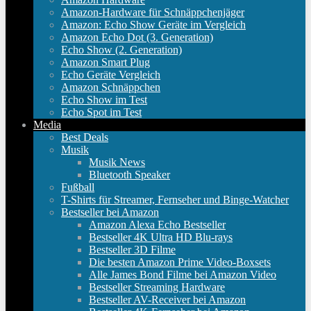
Amazon-Hardware für Schnäppchenjäger
Amazon: Echo Show Geräte im Vergleich
Amazon Echo Dot (3. Generation)
Echo Show (2. Generation)
Amazon Smart Plug
Echo Geräte Vergleich
Amazon Schnäppchen
Echo Show im Test
Echo Spot im Test
Media
Best Deals
Musik
Musik News
Bluetooth Speaker
Fußball
T-Shirts für Streamer, Fernseher und Binge-Watcher
Bestseller bei Amazon
Amazon Alexa Echo Bestseller
Bestseller 4K Ultra HD Blu-rays
Bestseller 3D Filme
Die besten Amazon Prime Video-Boxsets
Alle James Bond Filme bei Amazon Video
Bestseller Streaming Hardware
Bestseller AV-Receiver bei Amazon