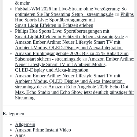
& mehr
Fußball-WM 2026 im Live-Stream ohne Verzögerung: So
optimieren Sie Ihr Streaming-Setup - streamingz.de
zu
Philips
Hue Sports Live: Sportübertragungen mit
Smart‑Light‑Effekten in Echtzeit erleben
Philips Hue Sports Live: Sportübertragungen mit
Smart‑Light‑Effekten in Echtzeit erleben - streamingz.de
zu
Amazon Ember Artline: Neuer Lifestyle Smart TV mit
Ambient‑Modus, QLED‑Display und Alexa‑Integration
Amazon Frühlingsangebote 2026: Bis zu 45 % Rabatt zum
Saisonstart sichern - streamingz.de
zu
Amazon Ember Artline:
Neuer Lifestyle Smart TV mit Ambient‑Modus,
QLED‑Display und Alexa‑Integration
Amazon Ember Artline: Neuer Lifestyle Smart TV mit
Ambient‑Modus, QLED‑Display und Alexa‑Integration -
streamingz.de
zu
Amazon Echo Angebote 2026: Echo Dot
Max, Echo Studio und Echo Show jetzt deutlich günstiger für
Streaming
Kategorien
Allgemein
Amazon Prime Instant Video
Apps