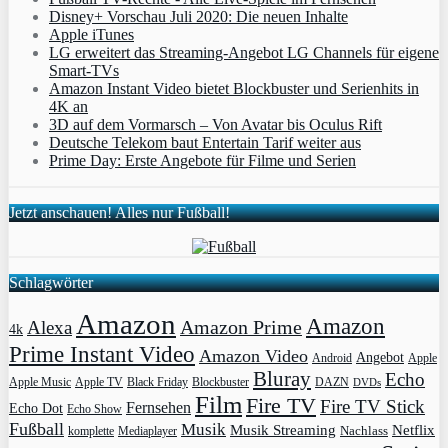
Disney+ Vorschau Juli 2020: Die neuen Inhalte
Apple iTunes
LG erweitert das Streaming-Angebot LG Channels für eigene
Smart-TVs
Amazon Instant Video bietet Blockbuster und Serienhits in
4K an
3D auf dem Vormarsch – Von Avatar bis Oculus Rift
Deutsche Telekom baut Entertain Tarif weiter aus
Prime Day: Erste Angebote für Filme und Serien
Jetzt anschauen! Alles nur Fußball!
Schlagwörter
Amazon
Amazon
Amazon Prime
Alexa
4k
Prime Instant Video
Amazon Video
Angebot
Apple
Android
Bluray
Echo
Apple Music
Apple TV
Blockbuster
DAZN
Black Friday
DVDs
Film
Fire TV
Fire TV Stick
Fernsehen
Echo Dot
Echo Show
Fußball
Musik
Musik Streaming
Netflix
Mediaplayer
Nachlass
komplette