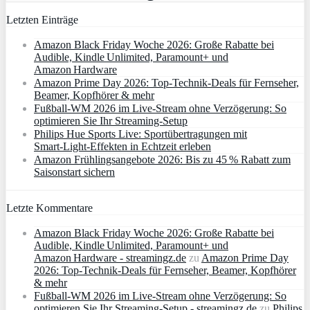
Letzten Einträge
Amazon Black Friday Woche 2026: Große Rabatte bei
Audible, Kindle Unlimited, Paramount+ und
Amazon Hardware
Amazon Prime Day 2026: Top-Technik-Deals für Fernseher,
Beamer, Kopfhörer & mehr
Fußball-WM 2026 im Live-Stream ohne Verzögerung: So
optimieren Sie Ihr Streaming-Setup
Philips Hue Sports Live: Sportübertragungen mit
Smart‑Light‑Effekten in Echtzeit erleben
Amazon Frühlingsangebote 2026: Bis zu 45 % Rabatt zum
Saisonstart sichern
Letzte Kommentare
Amazon Black Friday Woche 2026: Große Rabatte bei
Audible, Kindle Unlimited, Paramount+ und
Amazon Hardware - streamingz.de
zu
Amazon Prime Day
2026: Top-Technik-Deals für Fernseher, Beamer, Kopfhörer
& mehr
Fußball-WM 2026 im Live-Stream ohne Verzögerung: So
optimieren Sie Ihr Streaming-Setup - streamingz.de
zu
Philips