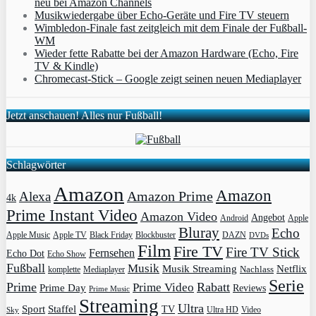
neu bei Amazon Channels
Musikwiedergabe über Echo-Geräte und Fire TV steuern
Wimbledon-Finale fast zeitgleich mit dem Finale der Fußball-
WM
Wieder fette Rabatte bei der Amazon Hardware (Echo, Fire
TV & Kindle)
Chromecast-Stick – Google zeigt seinen neuen Mediaplayer
Jetzt anschauen! Alles nur Fußball!
Schlagwörter
Amazon
Amazon
Amazon Prime
Alexa
4k
Prime Instant Video
Amazon Video
Angebot
Apple
Android
Bluray
Echo
Apple Music
Apple TV
Blockbuster
DAZN
Black Friday
DVDs
Film
Fire TV
Fire TV Stick
Fernsehen
Echo Dot
Echo Show
Fußball
Musik
Musik Streaming
Netflix
Mediaplayer
Nachlass
komplette
Serie
Prime
Rabatt
Prime Video
Prime Day
Reviews
Prime Music
Streaming
Ultra
Sport
Staffel
TV
Ultra HD
Video
Sky