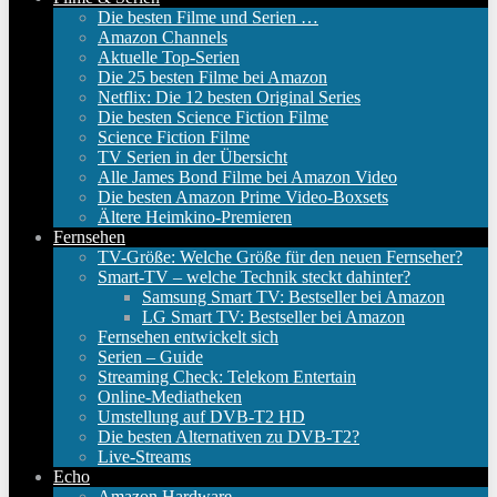
Die besten Filme und Serien …
Amazon Channels
Aktuelle Top-Serien
Die 25 besten Filme bei Amazon
Netflix: Die 12 besten Original Series
Die besten Science Fiction Filme
Science Fiction Filme
TV Serien in der Übersicht
Alle James Bond Filme bei Amazon Video
Die besten Amazon Prime Video-Boxsets
Ältere Heimkino-Premieren
Fernsehen
TV-Größe: Welche Größe für den neuen Fernseher?
Smart-TV – welche Technik steckt dahinter?
Samsung Smart TV: Bestseller bei Amazon
LG Smart TV: Bestseller bei Amazon
Fernsehen entwickelt sich
Serien – Guide
Streaming Check: Telekom Entertain
Online-Mediatheken
Umstellung auf DVB-T2 HD
Die besten Alternativen zu DVB-T2?
Live-Streams
Echo
Amazon Hardware