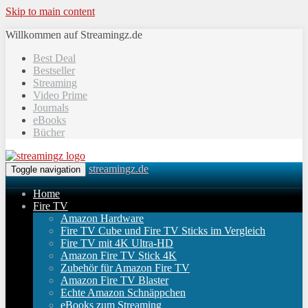
Skip to main content
Willkommen auf Streamingz.de
Best Deal
Bestseller
Streaming
Video Prime
Journals
eBooks
Bücher
streamingz.de
Toggle navigation
Home
Fire TV
Amazon Hardware
Fire TV Cube und Fire TV Sticks im Vergleich
Fire TV mit 4K Ultra-HD
Amazon Fire TV Stick 4K
Zubehör für Amazon Fire TV
Amazon Fire TV Blaster
Echte Amazon Schnäppchen
eBooks zum Streaming