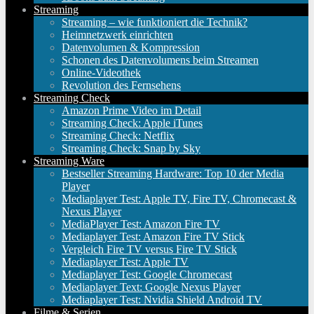
Streaming
Streaming – wie funktioniert die Technik?
Heimnetzwerk einrichten
Datenvolumen & Kompression
Schonen des Datenvolumens beim Streamen
Online-Videothek
Revolution des Fernsehens
Streaming Check
Amazon Prime Video im Detail
Streaming Check: Apple iTunes
Streaming Check: Netflix
Streaming Check: Snap by Sky
Streaming Ware
Bestseller Streaming Hardware: Top 10 der Media
Player
Mediaplayer Test: Apple TV, Fire TV, Chromecast &
Nexus Player
MediaPlayer Test: Amazon Fire TV
Mediaplayer Test: Amazon Fire TV Stick
Vergleich Fire TV versus Fire TV Stick
Mediaplayer Test: Apple TV
Mediaplayer Test: Google Chromecast
Mediaplayer Text: Google Nexus Player
Mediaplayer Test: Nvidia Shield Android TV
Filme & Serien