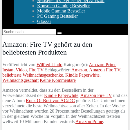
Bestseller 4K-Fernseher bei Amazon
Konsolen Gaming Bestseller
Mobile Gaming Bestseller
PC Gaming Bestseller
Glossar
Amazon: Fire TV gehört zu den
beliebtesten Produkten
Veröffentlicht von
Wilfred Lindo
Kategorie(n):
Amazon Prime
Instant Video
,
Fire TV
Schlagwörter:
Amazon
,
Amazon Fire TV
,
beliebteste Weihnachtsgeschenke
,
Kindle Paperwhite
,
Weihnachtsgeschäft
Keine Kommentare
Amazon vermeldet, dass zu den Bestsellern in der
Vorweihnachtszeit der
Kindle Paperwhite
,
Amazon Fire TV
und das
neue Album
Rock Or Bust von AC/DC
gehörte. Das Unternehmen
verzeichnete die beste Weihnachtssaison aller Zeiten. In der Woche
vor Weihnachten wurden 20 Prozent mehr Bestellungen getätigt als
in der gleichen Woche im Vorjahr. In der Weihnachtszeit testeten
weltweit 10 Millionen Kunden erstmals
Amazon Prime
.