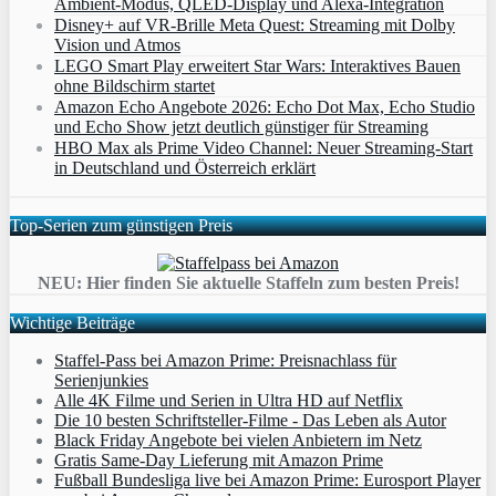
Ambient‑Modus, QLED‑Display und Alexa‑Integration
Disney+ auf VR-Brille Meta Quest: Streaming mit Dolby
Vision und Atmos
LEGO Smart Play erweitert Star Wars: Interaktives Bauen
ohne Bildschirm startet
Amazon Echo Angebote 2026: Echo Dot Max, Echo Studio
und Echo Show jetzt deutlich günstiger für Streaming
HBO Max als Prime Video Channel: Neuer Streaming‑Start
in Deutschland und Österreich erklärt
Top-Serien zum günstigen Preis
NEU: Hier finden Sie aktuelle Staffeln zum besten Preis!
Wichtige Beiträge
Staffel-Pass bei Amazon Prime: Preisnachlass für
Serienjunkies
Alle 4K Filme und Serien in Ultra HD auf Netflix
Die 10 besten Schriftsteller-Filme - Das Leben als Autor
Black Friday Angebote bei vielen Anbietern im Netz
Gratis Same-Day Lieferung mit Amazon Prime
Fußball Bundesliga live bei Amazon Prime: Eurosport Player