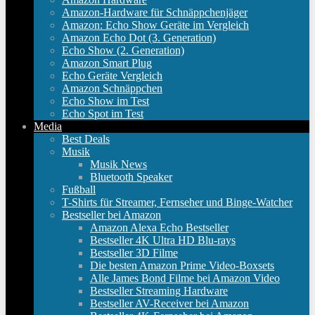
Amazon-Hardware für Schnäppchenjäger
Amazon: Echo Show Geräte im Vergleich
Amazon Echo Dot (3. Generation)
Echo Show (2. Generation)
Amazon Smart Plug
Echo Geräte Vergleich
Amazon Schnäppchen
Echo Show im Test
Echo Spot im Test
Media
Best Deals
Musik
Musik News
Bluetooth Speaker
Fußball
T-Shirts für Streamer, Fernseher und Binge-Watcher
Bestseller bei Amazon
Amazon Alexa Echo Bestseller
Bestseller 4K Ultra HD Blu-rays
Bestseller 3D Filme
Die besten Amazon Prime Video-Boxsets
Alle James Bond Filme bei Amazon Video
Bestseller Streaming Hardware
Bestseller AV-Receiver bei Amazon