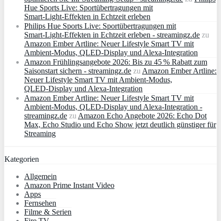
Hue Sports Live: Sportübertragungen mit
Smart‑Light‑Effekten in Echtzeit erleben
Philips Hue Sports Live: Sportübertragungen mit
Smart‑Light‑Effekten in Echtzeit erleben - streamingz.de
zu
Amazon Ember Artline: Neuer Lifestyle Smart TV mit
Ambient‑Modus, QLED‑Display und Alexa‑Integration
Amazon Frühlingsangebote 2026: Bis zu 45 % Rabatt zum
Saisonstart sichern - streamingz.de
zu
Amazon Ember Artline:
Neuer Lifestyle Smart TV mit Ambient‑Modus,
QLED‑Display und Alexa‑Integration
Amazon Ember Artline: Neuer Lifestyle Smart TV mit
Ambient‑Modus, QLED‑Display und Alexa‑Integration -
streamingz.de
zu
Amazon Echo Angebote 2026: Echo Dot
Max, Echo Studio und Echo Show jetzt deutlich günstiger für
Streaming
Kategorien
Allgemein
Amazon Prime Instant Video
Apps
Fernsehen
Filme & Serien
Fire TV