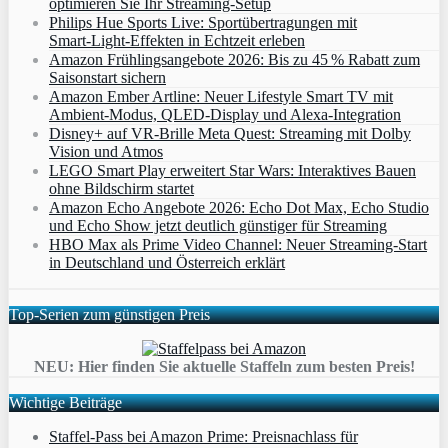
optimieren Sie Ihr Streaming-Setup
Philips Hue Sports Live: Sportübertragungen mit
Smart‑Light‑Effekten in Echtzeit erleben
Amazon Frühlingsangebote 2026: Bis zu 45 % Rabatt zum
Saisonstart sichern
Amazon Ember Artline: Neuer Lifestyle Smart TV mit
Ambient‑Modus, QLED‑Display und Alexa‑Integration
Disney+ auf VR-Brille Meta Quest: Streaming mit Dolby
Vision und Atmos
LEGO Smart Play erweitert Star Wars: Interaktives Bauen
ohne Bildschirm startet
Amazon Echo Angebote 2026: Echo Dot Max, Echo Studio
und Echo Show jetzt deutlich günstiger für Streaming
HBO Max als Prime Video Channel: Neuer Streaming‑Start
in Deutschland und Österreich erklärt
Top-Serien zum günstigen Preis
NEU: Hier finden Sie aktuelle Staffeln zum besten Preis!
Wichtige Beiträge
Staffel-Pass bei Amazon Prime: Preisnachlass für