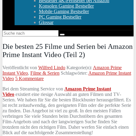
Bestseller 4K-Fernseher bei Amazon
Konsolen Gaming Bestseller
Mobile Gaming Bestseller
PC Gaming Bestseller
Glossar
Die besten 25 Filme und Serien bei Amazon
Prime Instant Video (Teil 2)
Veröffentlicht von
Wilfred Lindo
Kategorie(n):
Amazon Prime
Instant Video
,
Filme & Serien
Schlagwörter:
Amazon Prime Instant
Video
5 Kommentare
Bei dem Streaming Service von
Amazon Prime Instant
Video
existiert eine riesige Auswahl an guten Filmen und TV-
Serien. Wir haben für Sie die besten Blockbuster herausgefiltert. Es
ist recht zeitaufwendig, den geeigneten Film oder die perfekte Serie
zu finden. Das Angebot ist viel zu groß. In den meisten Fällen
verbringen Sie viele Stunden beim Durchstöbern des gesamten
Film-Angebots und nach der langwierigen Suche finden Sie
trotzdem nicht den richtigen Film. Daher werfen Sie einfach einen
Blick auf die nachfolgende Zusammenstellung!