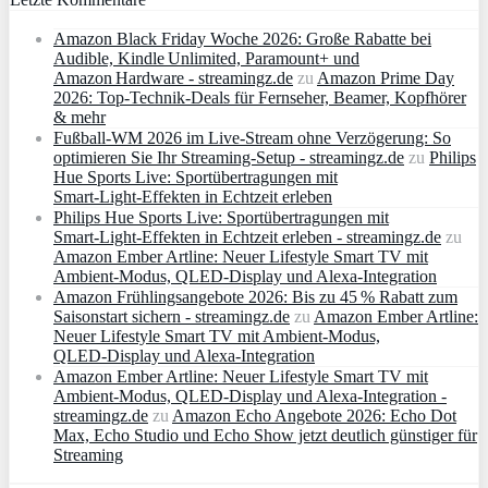
Amazon Black Friday Woche 2026: Große Rabatte bei
Audible, Kindle Unlimited, Paramount+ und
Amazon Hardware - streamingz.de
zu
Amazon Prime Day
2026: Top-Technik-Deals für Fernseher, Beamer, Kopfhörer
& mehr
Fußball-WM 2026 im Live-Stream ohne Verzögerung: So
optimieren Sie Ihr Streaming-Setup - streamingz.de
zu
Philips
Hue Sports Live: Sportübertragungen mit
Smart‑Light‑Effekten in Echtzeit erleben
Philips Hue Sports Live: Sportübertragungen mit
Smart‑Light‑Effekten in Echtzeit erleben - streamingz.de
zu
Amazon Ember Artline: Neuer Lifestyle Smart TV mit
Ambient‑Modus, QLED‑Display und Alexa‑Integration
Amazon Frühlingsangebote 2026: Bis zu 45 % Rabatt zum
Saisonstart sichern - streamingz.de
zu
Amazon Ember Artline:
Neuer Lifestyle Smart TV mit Ambient‑Modus,
QLED‑Display und Alexa‑Integration
Amazon Ember Artline: Neuer Lifestyle Smart TV mit
Ambient‑Modus, QLED‑Display und Alexa‑Integration -
streamingz.de
zu
Amazon Echo Angebote 2026: Echo Dot
Max, Echo Studio und Echo Show jetzt deutlich günstiger für
Streaming