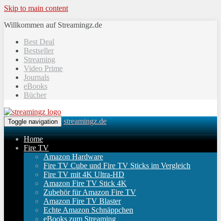
Skip to main content
Willkommen auf Streamingz.de
Best Deal
Bestseller
Streaming
Video Prime
Journals
eBooks
Bücher
streamingz.de
Toggle navigation
Home
Fire TV
Amazon Hardware
Fire TV Cube und Fire TV Sticks im Vergleich
Fire TV mit 4K Ultra-HD
Amazon Fire TV Stick 4K
Zubehör für Amazon Fire TV
Amazon Fire TV Blaster
Echte Amazon Schnäppchen
eBooks zum Streaming