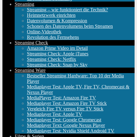
Streaming
Streaming – wie funktioniert die Technik?
Heimnetzwerk einrichten
Datenvolumen & Kompression
Schonen des Datenvolumens beim Streamen
Online-Videothek
Revolution des Fernsehens
Streaming Check
Amazon Prime Video im Detail
Streaming Check: Apple iTunes
Streaming Check: Netflix
Streaming Check: Snap by Sky
Streaming Ware
Bestseller Streaming Hardware: Top 10 der Media
Player
Mediaplayer Test: Apple TV, Fire TV, Chromecast &
Nexus Player
MediaPlayer Test: Amazon Fire TV
Mediaplayer Test: Amazon Fire TV Stick
Vergleich Fire TV versus Fire TV Stick
Mediaplayer Test: Apple TV
Mediaplayer Test: Google Chromecast
Mediaplayer Text: Google Nexus Player
Mediaplayer Test: Nvidia Shield Android TV
Filme & Serien