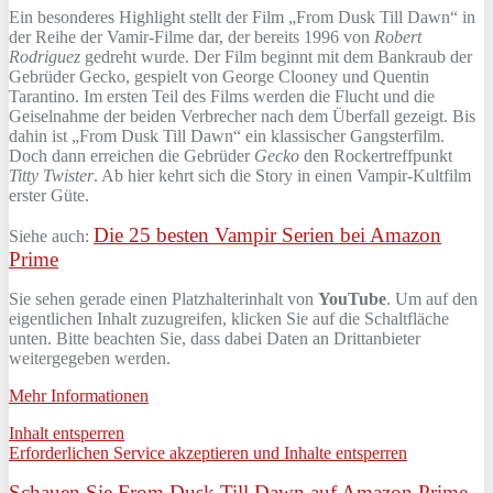
Ein besonderes Highlight stellt der Film „From Dusk Till Dawn“ in
der Reihe der Vamir-Filme dar, der bereits 1996 von
Robert
Rodriguez
gedreht wurde. Der Film beginnt mit dem Bankraub der
Gebrüder Gecko, gespielt von George Clooney und Quentin
Tarantino. Im ersten Teil des Films werden die Flucht und die
Geiselnahme der beiden Verbrecher nach dem Überfall gezeigt. Bis
dahin ist „From Dusk Till Dawn“ ein klassischer Gangsterfilm.
Doch dann erreichen die Gebrüder
Gecko
den Rockertreffpunkt
Titty Twister
. Ab hier kehrt sich die Story in einen Vampir-Kultfilm
erster Güte.
Die 25 besten Vampir Serien bei Amazon
Siehe auch:
Prime
Sie sehen gerade einen Platzhalterinhalt von
YouTube
. Um auf den
eigentlichen Inhalt zuzugreifen, klicken Sie auf die Schaltfläche
unten. Bitte beachten Sie, dass dabei Daten an Drittanbieter
weitergegeben werden.
Mehr Informationen
Inhalt entsperren
Erforderlichen Service akzeptieren und Inhalte entsperren
Schauen Sie From Dusk Till Dawn auf Amazon Prime