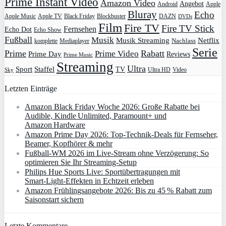
Prime Instant Video
Amazon Video
Angebot
Apple
Android
Bluray
Echo
Apple Music
Apple TV
Blockbuster
DAZN
Black Friday
DVDs
Film
Fire TV
Fire TV Stick
Fernsehen
Echo Dot
Echo Show
Fußball
Musik
Musik Streaming
Netflix
Mediaplayer
Nachlass
komplette
Serie
Prime
Rabatt
Prime Video
Prime Day
Reviews
Prime Music
Streaming
Ultra
Sport
Staffel
TV
Ultra HD
Video
Sky
Letzten Einträge
Amazon Black Friday Woche 2026: Große Rabatte bei
Audible, Kindle Unlimited, Paramount+ und
Amazon Hardware
Amazon Prime Day 2026: Top-Technik-Deals für Fernseher,
Beamer, Kopfhörer & mehr
Fußball-WM 2026 im Live-Stream ohne Verzögerung: So
optimieren Sie Ihr Streaming-Setup
Philips Hue Sports Live: Sportübertragungen mit
Smart‑Light‑Effekten in Echtzeit erleben
Amazon Frühlingsangebote 2026: Bis zu 45 % Rabatt zum
Saisonstart sichern
Letzte Kommentare