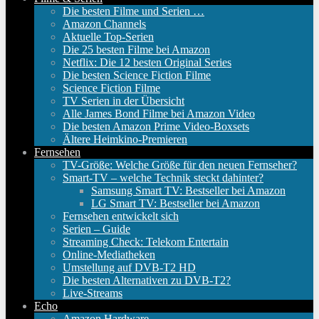
Die besten Filme und Serien …
Amazon Channels
Aktuelle Top-Serien
Die 25 besten Filme bei Amazon
Netflix: Die 12 besten Original Series
Die besten Science Fiction Filme
Science Fiction Filme
TV Serien in der Übersicht
Alle James Bond Filme bei Amazon Video
Die besten Amazon Prime Video-Boxsets
Ältere Heimkino-Premieren
Fernsehen
TV-Größe: Welche Größe für den neuen Fernseher?
Smart-TV – welche Technik steckt dahinter?
Samsung Smart TV: Bestseller bei Amazon
LG Smart TV: Bestseller bei Amazon
Fernsehen entwickelt sich
Serien – Guide
Streaming Check: Telekom Entertain
Online-Mediatheken
Umstellung auf DVB-T2 HD
Die besten Alternativen zu DVB-T2?
Live-Streams
Echo
Amazon Hardware