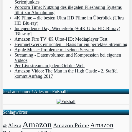
Serienjunkies
Popcorn Time: Nutzung des illegalen Filesharing Systems
führt zur Abmahnung
4K Filme – die besten Ultra HD Filme im Überblick (Ultra
HD Blu-ray)
Independence Day: Wiederkehr (+ 4K Ultra HD-Bluray)
[Blu-ray]
Amazon Fire TV 4K Ultra-HD: Mediaplayer Test
Heimnetzwerk einrichten – Basis für ein perfektes Streaming
Apple Music: Probleme mit seinen Servern
Streaming - Datenvolumen und Kompression bei eigenen
Videos
Per Livestream an jedem Ort der Welt
Amazon Video: The Man in the High Castle - 2. Staffel
kommt Anfang 2017
Jetzt anschauen! Alles nur Fußball!
Schlagwörter
Amazon
Amazon
Amazon Prime
Alexa
4k