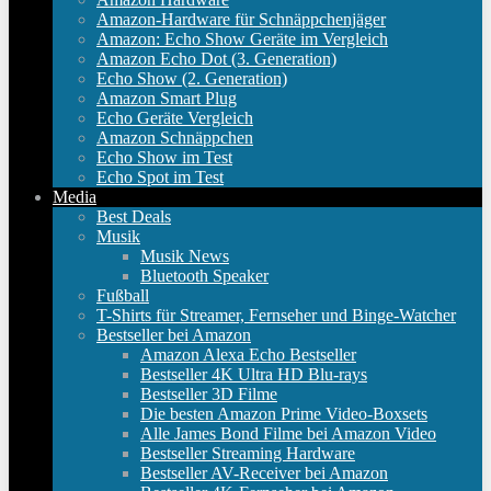
Amazon-Hardware für Schnäppchenjäger
Amazon: Echo Show Geräte im Vergleich
Amazon Echo Dot (3. Generation)
Echo Show (2. Generation)
Amazon Smart Plug
Echo Geräte Vergleich
Amazon Schnäppchen
Echo Show im Test
Echo Spot im Test
Media
Best Deals
Musik
Musik News
Bluetooth Speaker
Fußball
T-Shirts für Streamer, Fernseher und Binge-Watcher
Bestseller bei Amazon
Amazon Alexa Echo Bestseller
Bestseller 4K Ultra HD Blu-rays
Bestseller 3D Filme
Die besten Amazon Prime Video-Boxsets
Alle James Bond Filme bei Amazon Video
Bestseller Streaming Hardware
Bestseller AV-Receiver bei Amazon