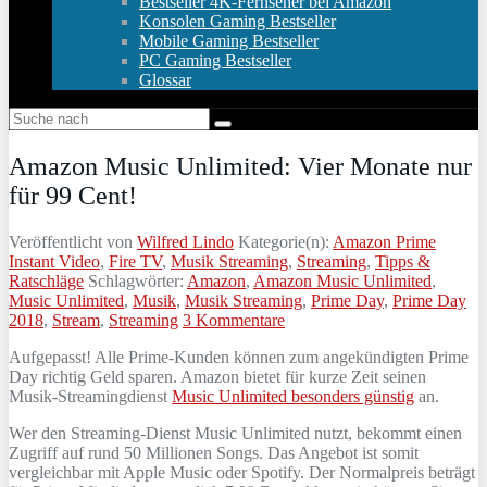
Bestseller 4K-Fernseher bei Amazon
Konsolen Gaming Bestseller
Mobile Gaming Bestseller
PC Gaming Bestseller
Glossar
Amazon Music Unlimited: Vier Monate nur
für 99 Cent!
Veröffentlicht von
Wilfred Lindo
Kategorie(n):
Amazon Prime
Instant Video
,
Fire TV
,
Musik Streaming
,
Streaming
,
Tipps &
Ratschläge
Schlagwörter:
Amazon
,
Amazon Music Unlimited
,
Music Unlimited
,
Musik
,
Musik Streaming
,
Prime Day
,
Prime Day
2018
,
Stream
,
Streaming
3 Kommentare
Aufgepasst! Alle Prime-Kunden können zum angekündigten Prime
Day richtig Geld sparen. Amazon bietet für kurze Zeit seinen
Musik-Streamingdienst
Music Unlimited besonders günstig
an.
Wer den Streaming-Dienst Music Unlimited nutzt, bekommt einen
Zugriff auf rund 50 Millionen Songs. Das Angebot ist somit
vergleichbar mit Apple Music oder Spotify. Der Normalpreis beträgt