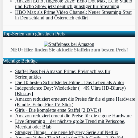
Amazon Echo Angebote 2026: Echo Dot Max, Echo Studio
und Echo Show jetzt deutlich günstiger für Streaming
HBO Max als Prime Video Channel: Neuer Streaming‑Start
in Deutschland und Österreich erklärt
Top-Serien zum günstigen Preis
NEU: Hier finden Sie aktuelle Staffeln zum besten Preis!
Wichtige Beiträge
Staffel-Pass bei Amazon Prime: Preisnachlass für
Serienjunkies
Die 10 besten Schriftsteller-Filme - Das Leben als Autor
Independence Day: Wiederkehr (+ 4K Ultra HD-Bluray)
[Blu-ray]
Amazon reduziert erneuert die Preise für die eigene Hardware
(Kindle, Echo, Fire TV Stick)
Girls - Die komplette erste Staffel [2 DVDs]
Amazon reduziert erneut die Preise für die eigene Hardware
Live Streaming – der nächste große Trend mit Periscope,
Meerkat oder Blab
Stranger Things – die neue Mystery-Serie auf Netflix
Amazon Video: The Man in the High Castle - 2. Staffel