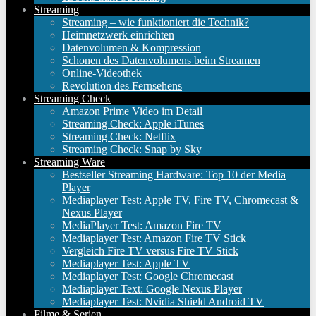
Streaming
Streaming – wie funktioniert die Technik?
Heimnetzwerk einrichten
Datenvolumen & Kompression
Schonen des Datenvolumens beim Streamen
Online-Videothek
Revolution des Fernsehens
Streaming Check
Amazon Prime Video im Detail
Streaming Check: Apple iTunes
Streaming Check: Netflix
Streaming Check: Snap by Sky
Streaming Ware
Bestseller Streaming Hardware: Top 10 der Media
Player
Mediaplayer Test: Apple TV, Fire TV, Chromecast &
Nexus Player
MediaPlayer Test: Amazon Fire TV
Mediaplayer Test: Amazon Fire TV Stick
Vergleich Fire TV versus Fire TV Stick
Mediaplayer Test: Apple TV
Mediaplayer Test: Google Chromecast
Mediaplayer Text: Google Nexus Player
Mediaplayer Test: Nvidia Shield Android TV
Filme & Serien