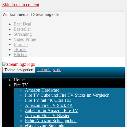
Skip to main content
Willkommen auf Streamingz.de
Best Deal
Bestseller
Streaming
Video Prime
Journals
eBooks
Bücher
streamingz.de
Toggle navigation
Home
Fire TV
Amazon Hardware
Fire TV Cube und Fire TV Sticks im Vergleich
Fire TV mit 4K Ultra-HD
Amazon Fire TV Stick 4K
Zubehör für Amazon Fire TV
Amazon Fire TV Blaster
Echte Amazon Schnäppchen
eBooks zum Streaming