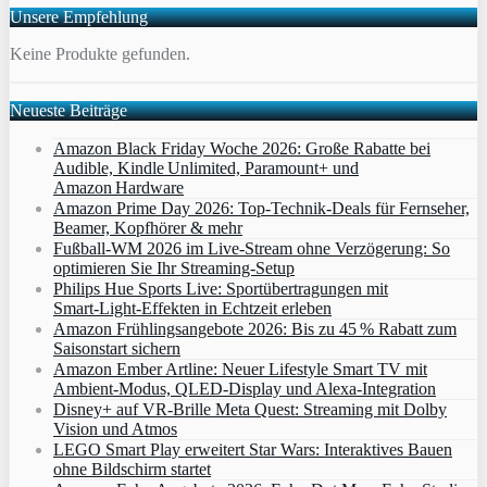
Unsere Empfehlung
Keine Produkte gefunden.
Neueste Beiträge
Amazon Black Friday Woche 2026: Große Rabatte bei
Audible, Kindle Unlimited, Paramount+ und
Amazon Hardware
Amazon Prime Day 2026: Top-Technik-Deals für Fernseher,
Beamer, Kopfhörer & mehr
Fußball-WM 2026 im Live-Stream ohne Verzögerung: So
optimieren Sie Ihr Streaming-Setup
Philips Hue Sports Live: Sportübertragungen mit
Smart‑Light‑Effekten in Echtzeit erleben
Amazon Frühlingsangebote 2026: Bis zu 45 % Rabatt zum
Saisonstart sichern
Amazon Ember Artline: Neuer Lifestyle Smart TV mit
Ambient‑Modus, QLED‑Display und Alexa‑Integration
Disney+ auf VR-Brille Meta Quest: Streaming mit Dolby
Vision und Atmos
LEGO Smart Play erweitert Star Wars: Interaktives Bauen
ohne Bildschirm startet