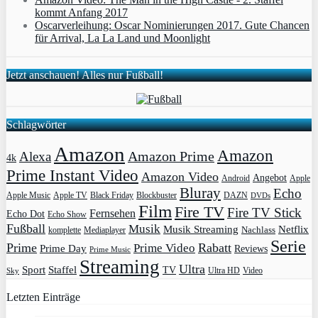
kommt Anfang 2017
Oscarverleihung: Oscar Nominierungen 2017. Gute Chancen
für Arrival, La La Land und Moonlight
Jetzt anschauen! Alles nur Fußball!
Schlagwörter
Amazon
Amazon
Amazon Prime
Alexa
4k
Prime Instant Video
Amazon Video
Angebot
Apple
Android
Bluray
Echo
Apple Music
Apple TV
Blockbuster
DAZN
Black Friday
DVDs
Film
Fire TV
Fire TV Stick
Fernsehen
Echo Dot
Echo Show
Fußball
Musik
Musik Streaming
Netflix
Mediaplayer
Nachlass
komplette
Serie
Prime
Rabatt
Prime Video
Prime Day
Reviews
Prime Music
Streaming
Ultra
Sport
Staffel
TV
Ultra HD
Video
Sky
Letzten Einträge