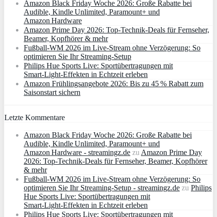
Amazon Black Friday Woche 2026: Große Rabatte bei
Audible, Kindle Unlimited, Paramount+ und
Amazon Hardware
Amazon Prime Day 2026: Top-Technik-Deals für Fernseher,
Beamer, Kopfhörer & mehr
Fußball-WM 2026 im Live-Stream ohne Verzögerung: So
optimieren Sie Ihr Streaming-Setup
Philips Hue Sports Live: Sportübertragungen mit
Smart‑Light‑Effekten in Echtzeit erleben
Amazon Frühlingsangebote 2026: Bis zu 45 % Rabatt zum
Saisonstart sichern
Letzte Kommentare
Amazon Black Friday Woche 2026: Große Rabatte bei
Audible, Kindle Unlimited, Paramount+ und
Amazon Hardware - streamingz.de
zu
Amazon Prime Day
2026: Top-Technik-Deals für Fernseher, Beamer, Kopfhörer
& mehr
Fußball-WM 2026 im Live-Stream ohne Verzögerung: So
optimieren Sie Ihr Streaming-Setup - streamingz.de
zu
Philips
Hue Sports Live: Sportübertragungen mit
Smart‑Light‑Effekten in Echtzeit erleben
Philips Hue Sports Live: Sportübertragungen mit