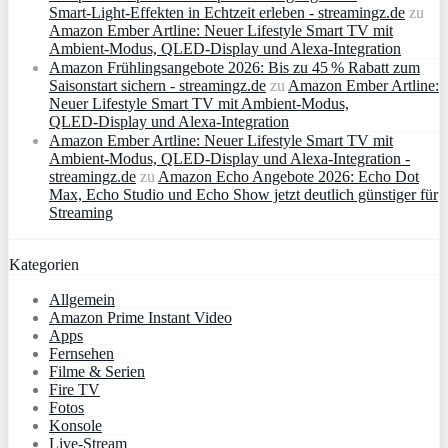
Smart‑Light‑Effekten in Echtzeit erleben - streamingz.de
zu
Amazon Ember Artline: Neuer Lifestyle Smart TV mit
Ambient‑Modus, QLED‑Display und Alexa‑Integration
Amazon Frühlingsangebote 2026: Bis zu 45 % Rabatt zum
Saisonstart sichern - streamingz.de
zu
Amazon Ember Artline:
Neuer Lifestyle Smart TV mit Ambient‑Modus,
QLED‑Display und Alexa‑Integration
Amazon Ember Artline: Neuer Lifestyle Smart TV mit
Ambient‑Modus, QLED‑Display und Alexa‑Integration -
streamingz.de
zu
Amazon Echo Angebote 2026: Echo Dot
Max, Echo Studio und Echo Show jetzt deutlich günstiger für
Streaming
Kategorien
Allgemein
Amazon Prime Instant Video
Apps
Fernsehen
Filme & Serien
Fire TV
Fotos
Konsole
Live-Stream