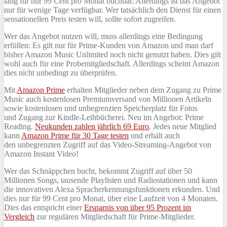
lang für nur 99 Cent pro Monat buchbar. Allerdings ist das Angebot
nur für wenige Tage verfügbar. Wer tatsächlich den Dienst für einen
sensationellen Preis testen will, sollte sofort zugreifen.
Wer das Angebot nutzen will, muss allerdings eine Bedingung
erfüllen: Es gilt nur für Prime-Kunden von Amazon und man darf
bisher Amazon Music Unlimited noch nicht genutzt haben. Dies gilt
wohl auch für eine Probemitgliedschaft. Allerdings scheint Amazon
dies nicht unbedingt zu überprüfen.
Mit
Amazon Prime
erhalten Mitglieder neben dem Zugang zu Prime
Music auch kostenlosen Premiumversand von Millionen Artikeln
sowie kostenlosen und unbegrenzten Speicherplatz für Fotos
und Zugang zur Kindle-Leihbücherei. Neu im Angebot: Prime
Reading.
Neukunden zahlen jährlich 69 Euro
. Jedes neue Mitglied
kann
Amazon Prime für 30 Tage testen
und erhält auch
den unbegrenzten Zugriff auf das Video-Streaming-Angebot von
Amazon Instant Video!
Wer das Schnäppchen bucht, bekommt Zugriff auf über 50
Millionen Songs, tausende Playlisten und Radiostationen und kann
die innovativen Alexa Spracherkennungsfunktionen erkunden. Und
dies nur für 99 Cent pro Monat, über eine Laufzeit von 4 Monaten.
Dies das entspricht einer
Ersparnis von über 95 Prozent im
Vergleich
zur regulären Mitgliedschaft für Prime-Mitglieder.