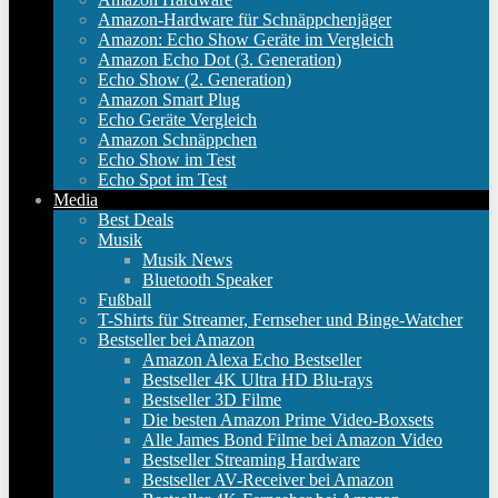
Amazon-Hardware für Schnäppchenjäger
Amazon: Echo Show Geräte im Vergleich
Amazon Echo Dot (3. Generation)
Echo Show (2. Generation)
Amazon Smart Plug
Echo Geräte Vergleich
Amazon Schnäppchen
Echo Show im Test
Echo Spot im Test
Media
Best Deals
Musik
Musik News
Bluetooth Speaker
Fußball
T-Shirts für Streamer, Fernseher und Binge-Watcher
Bestseller bei Amazon
Amazon Alexa Echo Bestseller
Bestseller 4K Ultra HD Blu-rays
Bestseller 3D Filme
Die besten Amazon Prime Video-Boxsets
Alle James Bond Filme bei Amazon Video
Bestseller Streaming Hardware
Bestseller AV-Receiver bei Amazon