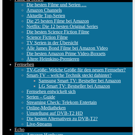
Die besten Filme und Serien …
Amazon Channels
Aktuelle Top-Serien
Die 25 besten Filme bei Amazon
Netflix: Die 12 besten Original Series
Die besten Science Fiction Filme
Science Fiction Filme
TV Serien in der Übersicht
Alle James Bond Filme bei Amazon Video
Die besten Amazon Prime Video-Boxsets
Ältere Heimkino-Premieren
Fernsehen
TV-Größe: Welche Größe für den neuen Fernseher?
Smart-TV – welche Technik steckt dahinter?
Samsung Smart TV: Bestseller bei Amazon
LG Smart TV: Bestseller bei Amazon
Fernsehen entwickelt sich
Serien – Guide
Streaming Check: Telekom Entertain
Online-Mediatheken
Umstellung auf DVB-T2 HD
Die besten Alternativen zu DVB-T2?
Live-Streams
Echo
Amazon Hardware