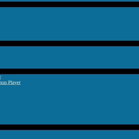
r
xus Player