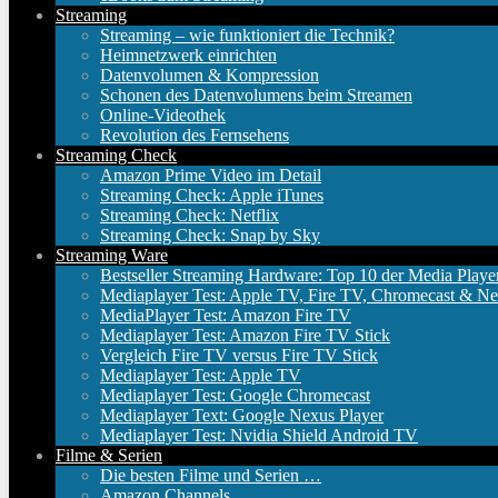
Streaming
Streaming – wie funktioniert die Technik?
Heimnetzwerk einrichten
Datenvolumen & Kompression
Schonen des Datenvolumens beim Streamen
Online-Videothek
Revolution des Fernsehens
Streaming Check
Amazon Prime Video im Detail
Streaming Check: Apple iTunes
Streaming Check: Netflix
Streaming Check: Snap by Sky
Streaming Ware
Bestseller Streaming Hardware: Top 10 der Media Playe
Mediaplayer Test: Apple TV, Fire TV, Chromecast & Ne
MediaPlayer Test: Amazon Fire TV
Mediaplayer Test: Amazon Fire TV Stick
Vergleich Fire TV versus Fire TV Stick
Mediaplayer Test: Apple TV
Mediaplayer Test: Google Chromecast
Mediaplayer Text: Google Nexus Player
Mediaplayer Test: Nvidia Shield Android TV
Filme & Serien
Die besten Filme und Serien …
Amazon Channels