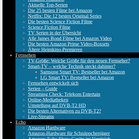
Aktuelle Top-Serien
Die 25 besten Filme bei Amazon
Netflix: Die 12 besten Original Series
Die besten Science Fiction Filme
Science Fiction Filme
TV Serien in der Übersicht
Alle James Bond Filme bei Amazon Video
Die besten Amazon Prime Video-Boxsets
Ältere Heimkino-Premieren
Fernsehen
TV-Größe: Welche Größe für den neuen Fernseher?
Smart-TV – welche Technik steckt dahinter?
Samsung Smart TV: Bestseller bei Amazon
LG Smart TV: Bestseller bei Amazon
Fernsehen entwickelt sich
Serien – Guide
Streaming Check: Telekom Entertain
Online-Mediatheken
Umstellung auf DVB-T2 HD
Die besten Alternativen zu DVB-T2?
Live-Streams
Echo
Amazon Hardware
Amazon-Hardware für Schnäppchenjäger
Amazon: Echo Show Geräte im Vergleich