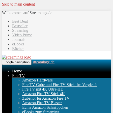
Skip to main content
Willkommen auf Streamingz.de
Best Deal
Bestseller
Streaming
Video Prime
Journals
eBooks
Bücher
streamingz.de
Toggle navigation
Home
Fire TV
Amazon Hardware
Fire TV Cube und Fire TV Sticks im Vergleich
Fire TV mit 4K Ultra-HD
Amazon Fire TV Stick 4K
Zubehör für Amazon Fire TV
Amazon Fire TV Blaster
Echte Amazon Schnäppchen
eBooks zum Streaming