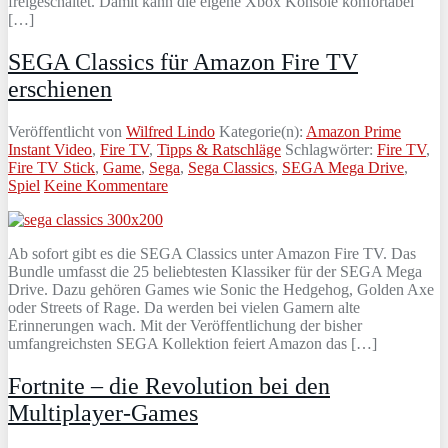
freigeschaltet. Damit kann die eigene Xbox Konsole konfortabel
[…]
SEGA Classics für Amazon Fire TV
erschienen
Veröffentlicht von
Wilfred Lindo
Kategorie(n):
Amazon Prime
Instant Video
,
Fire TV
,
Tipps & Ratschläge
Schlagwörter:
Fire TV
,
Fire TV Stick
,
Game
,
Sega
,
Sega Classics
,
SEGA Mega Drive
,
Spiel
Keine Kommentare
Ab sofort gibt es die SEGA Classics unter Amazon Fire TV. Das
Bundle umfasst die 25 beliebtesten Klassiker für der SEGA Mega
Drive. Dazu gehören Games wie Sonic the Hedgehog, Golden Axe
oder Streets of Rage. Da werden bei vielen Gamern alte
Erinnerungen wach. Mit der Veröffentlichung der bisher
umfangreichsten SEGA Kollektion feiert Amazon das […]
Fortnite – die Revolution bei den
Multiplayer-Games