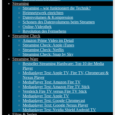
Streaming
Streaming – wie funktioniert die Technik?
Heimnetzwerk einrichten
Datenvolumen & Kompression
Schonen des Datenvolumens beim Streamen
Online-Videothek
Revolution des Fernsehens
Streaming Check
Amazon Prime Video im Detail
Streaming Check: Apple iTunes
Streaming Check: Netflix
Streaming Check: Snap by Sky
Streaming Ware
Bestseller Streaming Hardware: Top 10 der Media
Player
Mediaplayer Test: Apple TV, Fire TV, Chromecast &
Nexus Player
MediaPlayer Test: Amazon Fire TV
Mediaplayer Test: Amazon Fire TV Stick
Vergleich Fire TV versus Fire TV Stick
Mediaplayer Test: Apple TV
Mediaplayer Test: Google Chromecast
Mediaplayer Text: Google Nexus Player
Mediaplayer Test: Nvidia Shield Android TV
Filme & Serien