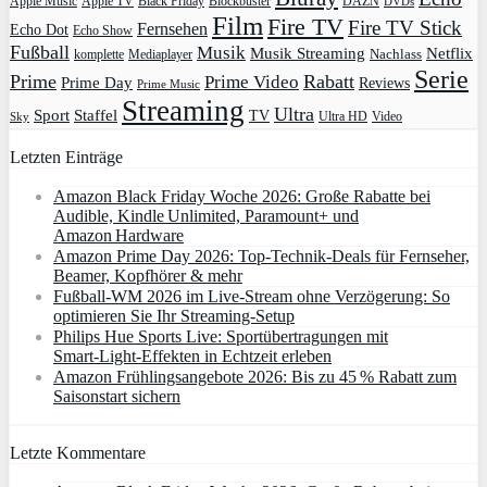
Apple Music
Apple TV
Blockbuster
DAZN
Black Friday
DVDs
Film
Fire TV
Fire TV Stick
Fernsehen
Echo Dot
Echo Show
Fußball
Musik
Musik Streaming
Netflix
Mediaplayer
Nachlass
komplette
Serie
Prime
Rabatt
Prime Video
Prime Day
Reviews
Prime Music
Streaming
Ultra
Sport
Staffel
TV
Ultra HD
Video
Sky
Letzten Einträge
Amazon Black Friday Woche 2026: Große Rabatte bei
Audible, Kindle Unlimited, Paramount+ und
Amazon Hardware
Amazon Prime Day 2026: Top-Technik-Deals für Fernseher,
Beamer, Kopfhörer & mehr
Fußball-WM 2026 im Live-Stream ohne Verzögerung: So
optimieren Sie Ihr Streaming-Setup
Philips Hue Sports Live: Sportübertragungen mit
Smart‑Light‑Effekten in Echtzeit erleben
Amazon Frühlingsangebote 2026: Bis zu 45 % Rabatt zum
Saisonstart sichern
Letzte Kommentare