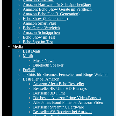
Amazon-Hardware für Schnäppchenjäger
Amazon: Echo Show Geräte im Vergleich
Amazon Echo Dot (3. Generation)
Echo Show (2. Generation)
Amazon Smart Plug
Echo Geräte Vergleich
Amazon Schnäppchen
Echo Show im Test
Echo Spot im Test
Media
Best Deals
Musik
Musik News
Bluetooth Speaker
Fußball
T-Shirts für Streamer, Fernseher und Binge-Watcher
Bestseller bei Amazon
Amazon Alexa Echo Bestseller
Bestseller 4K Ultra HD Blu-rays
Bestseller 3D Filme
Die besten Amazon Prime Video-Boxsets
Alle James Bond Filme bei Amazon Video
Bestseller Streaming Hardware
Bestseller AV-Receiver bei Amazon