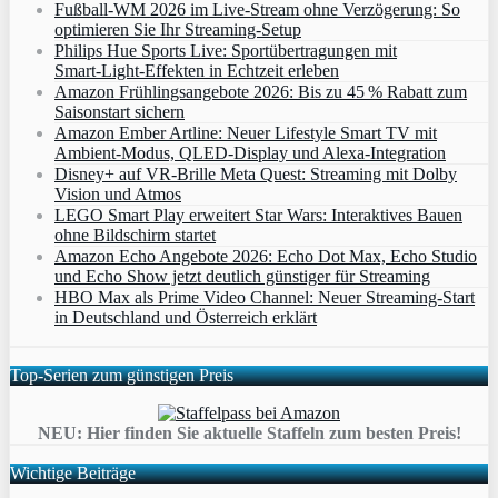
Fußball-WM 2026 im Live-Stream ohne Verzögerung: So
optimieren Sie Ihr Streaming-Setup
Philips Hue Sports Live: Sportübertragungen mit
Smart‑Light‑Effekten in Echtzeit erleben
Amazon Frühlingsangebote 2026: Bis zu 45 % Rabatt zum
Saisonstart sichern
Amazon Ember Artline: Neuer Lifestyle Smart TV mit
Ambient‑Modus, QLED‑Display und Alexa‑Integration
Disney+ auf VR-Brille Meta Quest: Streaming mit Dolby
Vision und Atmos
LEGO Smart Play erweitert Star Wars: Interaktives Bauen
ohne Bildschirm startet
Amazon Echo Angebote 2026: Echo Dot Max, Echo Studio
und Echo Show jetzt deutlich günstiger für Streaming
HBO Max als Prime Video Channel: Neuer Streaming‑Start
in Deutschland und Österreich erklärt
Top-Serien zum günstigen Preis
NEU: Hier finden Sie aktuelle Staffeln zum besten Preis!
Wichtige Beiträge