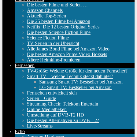
Die besten Filme und Serien …
Amazon Channels
Aktuelle Top-Serien
Die 25 besten Filme bei Amazon
Netflix: Die 12 besten Original Series
Die besten Science Fiction Filme
Science Fiction Filme
TV Serien in der Übersicht
Alle James Bond Filme bei Amazon Video
Die besten Amazon Prime Video-Boxsets
Ältere Heimkino-Premieren
Fernsehen
TV-Größe: Welche Größe für den neuen Fernseher?
Smart-TV – welche Technik steckt dahinter?
Samsung Smart TV: Bestseller bei Amazon
LG Smart TV: Bestseller bei Amazon
Fernsehen entwickelt sich
Serien – Guide
Streaming Check: Telekom Entertain
Online-Mediatheken
Umstellung auf DVB-T2 HD
Die besten Alternativen zu DVB-T2?
Live-Streams
Echo
Amazon Hardware