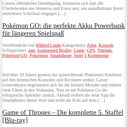
Cerseis öffentlicher Demütigung, formieren sich nun alle
Überlebenden aus Westeros und Essos neu, um unaufhaltsam ihrem
unsicheren Schicksal entgegen […]
Pokémon GO: die perfekte Akku Powerbank
für längeren Spielspaß
Veröffentlicht von
Wilfred Lindo
Kategorie(n):
Apps
,
Konsole
Schlagwörter:
app
,
Augmented Reality
,
Game
,
GPS
,
Nitendo
,
Pokémon GO
,
Pokermon
,
Smartphone
,
Spiel
1 Kommentar
Seit über 20 Jahren geistert das quietschbunte Phänomen Pokémon
auf den heimischen Konsolen und Rechnern umher. Ganze
Generationen begeisterten sich für die kleinen Monster und trieben
viele Eltern in den Wahnsinn. Nun ist mit Pokémon Go die
erfolgreiche Spielidee zurück. Aktuell erobert die neue App die
Smartphones dieser Welt und treibt die Kids auf dem […]
Game of Thrones – Die komplette 5. Staffel
[Blu-ray]