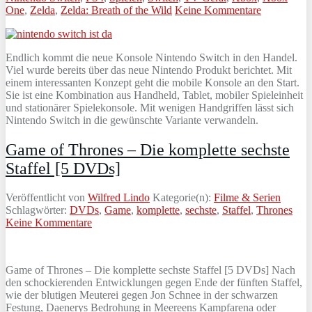
One
,
Zelda
,
Zelda: Breath of the Wild
Keine Kommentare
Endlich kommt die neue Konsole Nintendo Switch in den Handel.
Viel wurde bereits über das neue Nintendo Produkt berichtet. Mit
einem interessanten Konzept geht die mobile Konsole an den Start.
Sie ist eine Kombination aus Handheld, Tablet, mobiler Spieleinheit
und stationärer Spielekonsole. Mit wenigen Handgriffen lässt sich
Nintendo Switch in die gewünschte Variante verwandeln.
Game of Thrones – Die komplette sechste
Staffel [5 DVDs]
Veröffentlicht von
Wilfred Lindo
Kategorie(n):
Filme & Serien
Schlagwörter:
DVDs
,
Game
,
komplette
,
sechste
,
Staffel
,
Thrones
Keine Kommentare
Game of Thrones – Die komplette sechste Staffel [5 DVDs] Nach
den schockierenden Entwicklungen gegen Ende der fünften Staffel,
wie der blutigen Meuterei gegen Jon Schnee in der schwarzen
Festung, Daenerys Bedrohung in Meereens Kampfarena oder