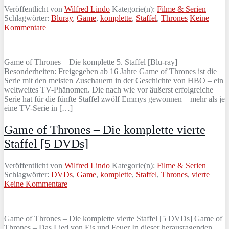
Veröffentlicht von
Wilfred Lindo
Kategorie(n):
Filme & Serien
Schlagwörter:
Bluray
,
Game
,
komplette
,
Staffel
,
Thrones
Keine
Kommentare
Game of Thrones – Die komplette 5. Staffel [Blu-ray]
Besonderheiten: Freigegeben ab 16 Jahre Game of Thrones ist die
Serie mit den meisten Zuschauern in der Geschichte von HBO – ein
weltweites TV-Phänomen. Die nach wie vor äußerst erfolgreiche
Serie hat für die fünfte Staffel zwölf Emmys gewonnen – mehr als je
eine TV-Serie in […]
Game of Thrones – Die komplette vierte
Staffel [5 DVDs]
Veröffentlicht von
Wilfred Lindo
Kategorie(n):
Filme & Serien
Schlagwörter:
DVDs
,
Game
,
komplette
,
Staffel
,
Thrones
,
vierte
Keine Kommentare
Game of Thrones – Die komplette vierte Staffel [5 DVDs] Game of
Thrones – Das Lied von Eis und Feuer In dieser herausragenden