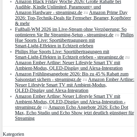
Amazon Black Friday Woche 2026: Große Rabatte bei
Audible, Kindle Unlimited, Paramount+ und
Amazon Hardware - streamingz.de
zu
Amazon Prime Day
2026: Top-Technik-Deals für Fernseher, Beamer, Kopfhörer
& mehr
Fußball-WM 2026 im Live-Stream ohne Verzögerung: So
optimieren Sie Ihr Streaming-Setup - streamingz.de
zu
Philips
Hue Sports Live: Sportübertragungen mit
Smart‑Light‑Effekten in Echtzeit erleben
Philips Hue Sports Live: Sportübertragungen mit
Smart‑Light‑Effekten in Echtzeit erleben - streamingz.de
zu
Amazon Ember Artline: Neuer Lifestyle Smart TV mit
Ambient‑Modus, QLED‑Display und Alexa‑Integration
Amazon Frühlingsangebote 2026: Bis zu 45 % Rabatt zum
Saisonstart sichern - streamingz.de
zu
Amazon Ember Artline:
Neuer Lifestyle Smart TV mit Ambient‑Modus,
QLED‑Display und Alexa‑Integration
Amazon Ember Artline: Neuer Lifestyle Smart TV mit
Ambient‑Modus, QLED‑Display und Alexa‑Integration -
streamingz.de
zu
Amazon Echo Angebote 2026: Echo Dot
Max, Echo Studio und Echo Show jetzt deutlich günstiger für
Streaming
Kategorien