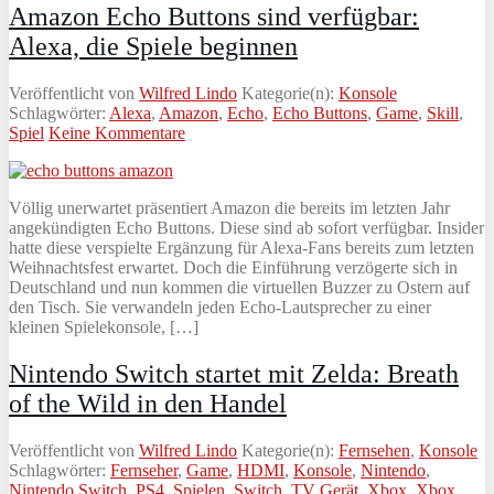
Amazon Echo Buttons sind verfügbar:
Alexa, die Spiele beginnen
Veröffentlicht von
Wilfred Lindo
Kategorie(n):
Konsole
Schlagwörter:
Alexa
,
Amazon
,
Echo
,
Echo Buttons
,
Game
,
Skill
,
Spiel
Keine Kommentare
Völlig unerwartet präsentiert Amazon die bereits im letzten Jahr
angekündigten Echo Buttons. Diese sind ab sofort verfügbar. Insider
hatte diese verspielte Ergänzung für Alexa-Fans bereits zum letzten
Weihnachtsfest erwartet. Doch die Einführung verzögerte sich in
Deutschland und nun kommen die virtuellen Buzzer zu Ostern auf
den Tisch. Sie verwandeln jeden Echo-Lautsprecher zu einer
kleinen Spielekonsole, […]
Nintendo Switch startet mit Zelda: Breath
of the Wild in den Handel
Veröffentlicht von
Wilfred Lindo
Kategorie(n):
Fernsehen
,
Konsole
Schlagwörter:
Fernseher
,
Game
,
HDMI
,
Konsole
,
Nintendo
,
Nintendo Switch
,
PS4
,
Spielen
,
Switch
,
TV Gerät
,
Xbox
,
Xbox