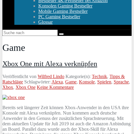
Bestseller 4K-Fernseher bei Amazon
Konsolen Gaming Bestseller
Mobile Gaming Bestseller
PC Gaming Bestseller
Glossar
Game
Xbox One mit Alexa verknüpfen
Veröffentlicht von
Wilfred Lindo
Kategorie(n):
Technik
,
Tipps &
Ratschläge
Schlagwörter:
Alexa
,
Game
,
Konsole
,
Spielen
,
Sprache
,
Xbox
,
Xbox One
Keine Kommentare
Bereits seit längerer Zeit können Xbox-Anwender in den USA ihre
Konsole mit Alexa verknüpfen. Nun kommen auch deutsche
Anwender in den Genuss der zusätzlichen Sprachsteuerung. Mit
dem aktuellen Update für Juli 2019 ist auch die Amazon Anbindung
an Board. Parallel dazu wurde auch der Xbox-Skill für Alexa