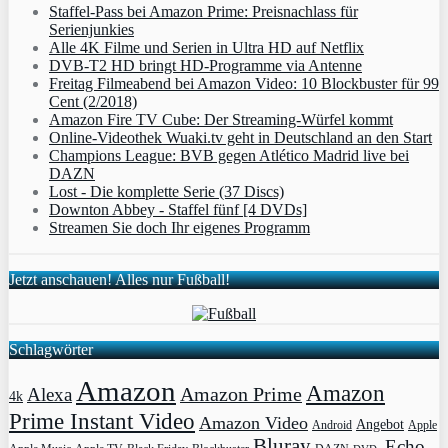
Staffel-Pass bei Amazon Prime: Preisnachlass für
Serienjunkies
Alle 4K Filme und Serien in Ultra HD auf Netflix
DVB-T2 HD bringt HD-Programme via Antenne
Freitag Filmeabend bei Amazon Video: 10 Blockbuster für 99
Cent (2/2018)
Amazon Fire TV Cube: Der Streaming-Würfel kommt
Online-Videothek Wuaki.tv geht in Deutschland an den Start
Champions League: BVB gegen Atlético Madrid live bei
DAZN
Lost - Die komplette Serie (37 Discs)
Downton Abbey - Staffel fünf [4 DVDs]
Streamen Sie doch Ihr eigenes Programm
Jetzt anschauen! Alles nur Fußball!
Schlagwörter
Amazon
Amazon
Amazon Prime
Alexa
4k
Prime Instant Video
Amazon Video
Angebot
Apple
Android
Bluray
Echo