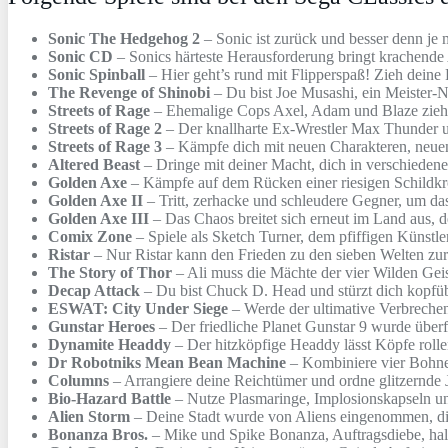
Sonic The Hedgehog 2
– Sonic ist zurück und besser denn je 
Sonic CD
– Sonics härteste Herausforderung bringt krachende 
Sonic Spinball
– Hier geht’s rund mit Flipperspaß! Zieh dein
The Revenge of Shinobi
– Du bist Joe Musashi, ein Meister-Ni
Streets of Rage
– Ehemalige Cops Axel, Adam und Blaze ziehen
Streets of Rage 2
– Der knallharte Ex-Wrestler Max Thunder u
Streets of Rage 3
– Kämpfe dich mit neuen Charakteren, neuen
Altered Beast
– Dringe mit deiner Macht, dich in verschiedene
Golden Axe
– Kämpfe auf dem Rücken einer riesigen Schildkröt
Golden Axe II
– Tritt, zerhacke und schleudere Gegner, um da
Golden Axe III
– Das Chaos breitet sich erneut im Land aus, d
Comix Zone
– Spiele als Sketch Turner, dem pfiffigen Künstler
Ristar
– Nur Ristar kann den Frieden zu den sieben Welten zur
The Story of Thor
– Ali muss die Mächte der vier Wilden Geis
Decap Attack
– Du bist Chuck D. Head und stürzt dich kopfüb
ESWAT: City Under Siege
– Werde der ultimative Verbrechen
Gunstar Heroes
– Der friedliche Planet Gunstar 9 wurde übe
Dynamite Headdy
– Der hitzköpfige Headdy lässt Köpfe rol
Dr Robotniks Mean Bean Machine
– Kombiniere vier Bohnen
Columns
– Arrangiere deine Reichtümer und ordne glitzernde 
Bio-Hazard Battle
– Nutze Plasmaringe, Implosionskapseln u
Alien Storm
– Deine Stadt wurde von Aliens eingenommen, die 
Bonanza Bros.
– Mike und Spike Bonanza, Auftragsdiebe, halt