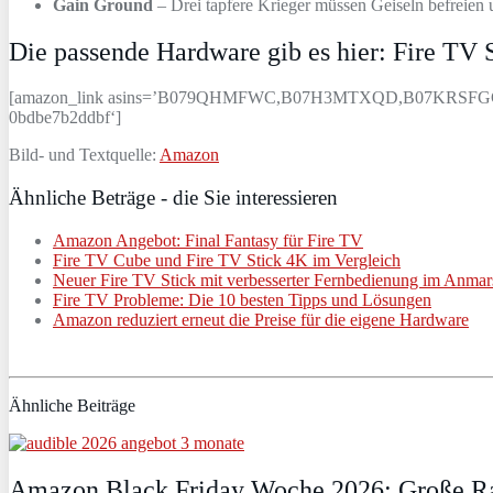
Gain Ground
– Drei tapfere Krieger müssen Geiseln befreien 
Die passende Hardware gib es hier: Fire TV 
[amazon_link asins=’B079QHMFWC,B07H3MTXQD,B07KRSFGG2,B01LX
0bdbe7b2ddbf‘]
Bild- und Textquelle:
Amazon
Ähnliche Beträge - die Sie interessieren
Amazon Angebot: Final Fantasy für Fire TV
Fire TV Cube und Fire TV Stick 4K im Vergleich
Neuer Fire TV Stick mit verbesserter Fernbedienung im Anmar
Fire TV Probleme: Die 10 besten Tipps und Lösungen
Amazon reduziert erneut die Preise für die eigene Hardware
Ähnliche Beiträge
Amazon Black Friday Woche 2026: Große Ra