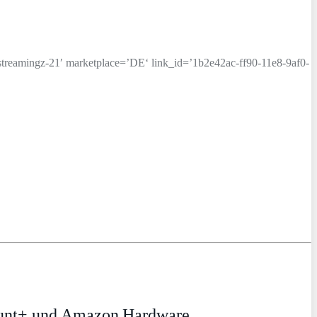
ngz-21′ marketplace=’DE‘ link_id=’1b2e42ac-ff90-11e8-9af0-
ount+ und Amazon Hardware