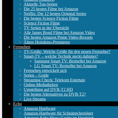
Aktuelle Top-Serien
Die 25 besten Filme bei Amazon
Netflix: Die 12 besten Original Series
Die besten Science Fiction Filme
Science Fiction Filme
TV Serien in der Übersicht
Alle James Bond Filme bei Amazon Video
Die besten Amazon Prime Video-Boxsets
Ältere Heimkino-Premieren
Fernsehen
TV-Größe: Welche Größe für den neuen Fernseher?
Smart-TV – welche Technik steckt dahinter?
Samsung Smart TV: Bestseller bei Amazon
LG Smart TV: Bestseller bei Amazon
Fernsehen entwickelt sich
Serien – Guide
Streaming Check: Telekom Entertain
Online-Mediatheken
Umstellung auf DVB-T2 HD
Die besten Alternativen zu DVB-T2?
Live-Streams
Echo
Amazon Hardware
Amazon-Hardware für Schnäppchenjäger
Amazon: Echo Show Geräte im Vergleich