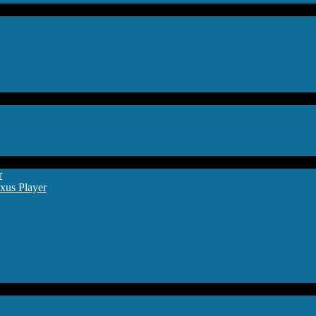
r
xus Player