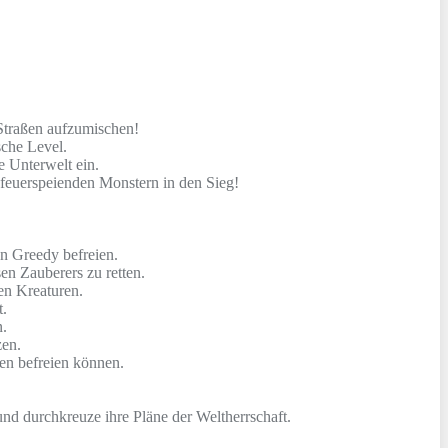
Straßen aufzumischen!
che Level.
e Unterwelt ein.
 feuerspeienden Monstern in den Sieg!
n Greedy befreien.
en Zauberers zu retten.
en Kreaturen.
t.
n.
zen.
en befreien können.
nd durchkreuze ihre Pläne der Weltherrschaft.