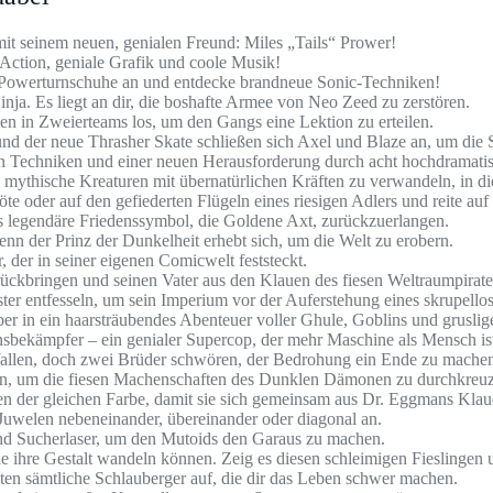
mit seinem neuen, genialen Freund: Miles „Tails“ Prower!
Action, geniale Grafik und coole Musik!
e Powerturnschuhe an und entdecke brandneue Sonic-Techniken!
nja. Es liegt an dir, die boshafte Armee von Neo Zeed zu zerstören.
 in Zweierteams los, um den Gangs eine Lektion zu erteilen.
nd der neue Thrasher Skate schließen sich Axel und Blaze an, um die 
 Techniken und einer neuen Herausforderung durch acht hochdramatis
 mythische Kreaturen mit übernatürlichen Kräften zu verwandeln, in di
e oder auf den gefiederten Flügeln eines riesigen Adlers und reite auf
s legendäre Friedenssymbol, die Goldene Axt, zurückzuerlangen.
enn der Prinz der Dunkelheit erhebt sich, um die Welt zu erobern.
, der in seiner eigenen Comicwelt feststeckt.
ückbringen und seinen Vater aus den Klauen des fiesen Weltraumpirate
ter entfesseln, um sein Imperium vor der Auferstehung eines skrupellos
er in ein haarsträubendes Abenteuer voller Ghule, Goblins und gruslig
sbekämpfer – ein genialer Supercop, der mehr Maschine als Mensch is
rfallen, doch zwei Brüder schwören, der Bedrohung ein Ende zu mache
len, um die fiesen Machenschaften des Dunklen Dämonen zu durchkreu
 der gleichen Farbe, damit sie sich gemeinsam aus Dr. Eggmans Klau
Juwelen nebeneinander, übereinander oder diagonal an.
nd Sucherlaser, um den Mutoids den Garaus zu machen.
ihre Gestalt wandeln können. Zeig es diesen schleimigen Fieslingen u
en sämtliche Schlauberger auf, die dir das Leben schwer machen.