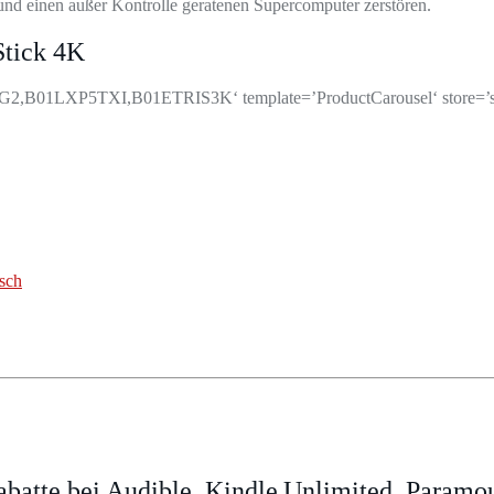
und einen außer Kontrolle geratenen Supercomputer zerstören.
Stick 4K
P5TXI,B01ETRIS3K‘ template=’ProductCarousel‘ store=’streami
sch
batte bei Audible, Kindle Unlimited, Param