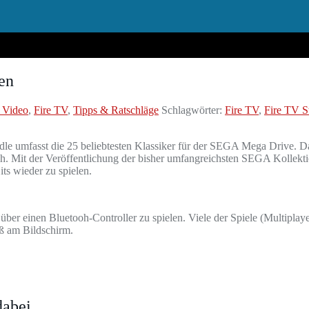
en
 Video
,
Fire TV
,
Tipps & Ratschläge
Schlagwörter:
Fire TV
,
Fire TV S
dle umfasst die 25 beliebtesten Klassiker für der SEGA Mega Drive.
. Mit der Veröffentlichung der bisher umfangreichsten SEGA Kollektio
s wieder zu spielen.
ber einen Bluetooh-Controller zu spielen. Viele der Spiele (Multipl
aß am Bildschirm.
dabei