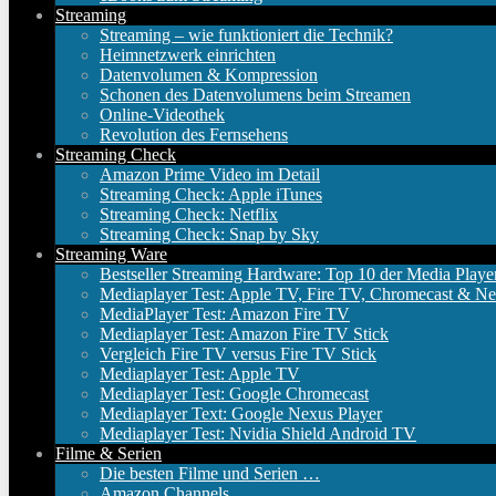
Streaming
Streaming – wie funktioniert die Technik?
Heimnetzwerk einrichten
Datenvolumen & Kompression
Schonen des Datenvolumens beim Streamen
Online-Videothek
Revolution des Fernsehens
Streaming Check
Amazon Prime Video im Detail
Streaming Check: Apple iTunes
Streaming Check: Netflix
Streaming Check: Snap by Sky
Streaming Ware
Bestseller Streaming Hardware: Top 10 der Media Playe
Mediaplayer Test: Apple TV, Fire TV, Chromecast & Ne
MediaPlayer Test: Amazon Fire TV
Mediaplayer Test: Amazon Fire TV Stick
Vergleich Fire TV versus Fire TV Stick
Mediaplayer Test: Apple TV
Mediaplayer Test: Google Chromecast
Mediaplayer Text: Google Nexus Player
Mediaplayer Test: Nvidia Shield Android TV
Filme & Serien
Die besten Filme und Serien …
Amazon Channels