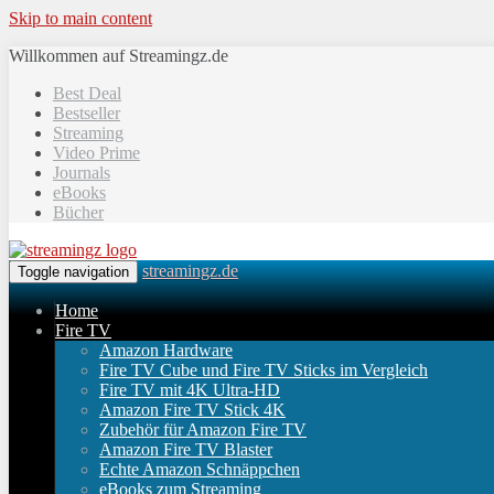
Skip to main content
Willkommen auf Streamingz.de
Best Deal
Bestseller
Streaming
Video Prime
Journals
eBooks
Bücher
streamingz.de
Toggle navigation
Home
Fire TV
Amazon Hardware
Fire TV Cube und Fire TV Sticks im Vergleich
Fire TV mit 4K Ultra-HD
Amazon Fire TV Stick 4K
Zubehör für Amazon Fire TV
Amazon Fire TV Blaster
Echte Amazon Schnäppchen
eBooks zum Streaming