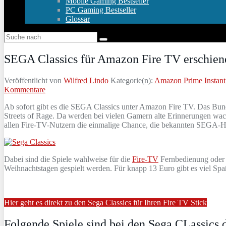
Mobile Gaming Bestseller
PC Gaming Bestseller
Glossar
SEGA Classics für Amazon Fire TV erschien
Veröffentlicht von
Wilfred Lindo
Kategorie(n):
Amazon Prime Instant
Kommentare
Ab sofort gibt es die SEGA Classics unter Amazon Fire TV. Das Bun
Streets of Rage. Da werden bei vielen Gamern alte Erinnerungen wach
allen Fire-TV-Nutzern die einmalige Chance, die bekannten SEGA-Hit
Dabei sind die Spiele wahlweise für die
Fire-TV
Fernbedienung oder ü
Weihnachtstagen gespielt werden. Für knapp 13 Euro gibt es viel Sp
Hier geht es direkt zu den Sega Classics für Ihren Fire TV Stick
Folgende Spiele sind bei den Sega CLassics 