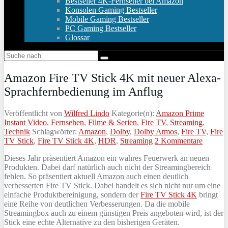
Bestseller 4K-Fernseher bei Amazon
Konsolen Gaming Bestseller
Mobile Gaming Bestseller
PC Gaming Bestseller
Glossar
Amazon Fire TV Stick 4K mit neuer Alexa-
Sprachfernbedienung im Anflug
Veröffentlicht von
Wilfred Lindo
Kategorie(n):
Amazon Prime
Instant Video
,
Fernsehen
,
Filme & Serien
,
Fire TV
,
Streaming
,
Technik
Schlagwörter:
Amazon
,
Dolby
,
Dolby Atmos
,
Fire TV
,
Fire
TV Stick
,
Fire TV Stick 4K
,
HDR
,
Streaming
2 Kommentare
Dieses Jahr präsentiert Amazon ein wahres Feuerwerk an neuen
Produkten. Dabei darf natürlich auch nicht der Streamingbereich
fehlen. So präsentiert aktuell Amazon auch einen deutlich
verbesserten Fire TV Stick. Dabei handelt es sich nicht nur um eine
einfache Produktbereinigung, sondern der
Fire TV Stick 4K
bringt
eine Reihe von deutlichen Verbesserungen. Da die mobile
Streamingbox auch zu einem günstigen Preis angeboten wird, ist der
Stick eine echte Alternative zu den bisherigen Geräten.