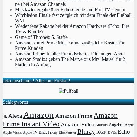
neu bei Amazon Channels
Musikwiedergabe über Echo-Geräte und Fire TV steuern
Wimbledon-Finale fast zeitgleich mit dem Finale der Fußball-
WM
Wieder fette Rabatte bei der Amazon Hardware (Echo, Fire
TV & Kindle)
Game of Thrones: 5. Staffel
Amazon startet Prime Music ohne zusätzliche Kosten für
Prime Kunden
Amazon Prime: In aller Freundschaft – Die jungen Ärzte
Amazon Studios geben The Marvelous Mrs. Maisel für 2
Staffeln in Auftrag
Jetzt anschauen! Alles nur Fußball!
Schlagwörter
Amazon
Amazon
Amazon Prime
Alexa
4k
Prime Instant Video
Amazon Video
Angebot
Apple
Android
Bluray
Echo
Apple Music
Apple TV
Blockbuster
DAZN
Black Friday
DVDs