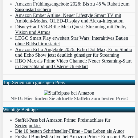
Amazon Frühlingsangebote 2026: Bis zu 45 % Rabatt zum
Saisonstart sichern
Amazon Ember Artline: Neuer Lifestyle Smart TV mit
Ambient‑Modus, QLED‑Display und Alexa‑Integration
Disney+ auf VR-Brille Meta Quest: Streaming mit Dolby
Vision und Atmos
LEGO Smart Play erweitert Star Wars: Interaktives Bauen
ohne Bildschirm startet
Amazon Echo Angebote 2026: Echo Dot Max, Echo Studio
und Echo Show jetzt deutlich günstiger für Streaming
HBO Max als Prime Video Channel: Neuer Streaming‑Start
in Deutschland und Österreich erklärt
Top-Serien zum günstigen Preis
NEU: Hier finden Sie aktuelle Staffeln zum besten Preis!
Wichtige Beiträge
Staffel-Pass bei Amazon Prime: Preisnachlass für
Serienjunkies
Die 10 besten Schriftsteller-Filme - Das Leben als Autor
Fußball Bundesliga live bei Amazon Prime: Eurosport Player