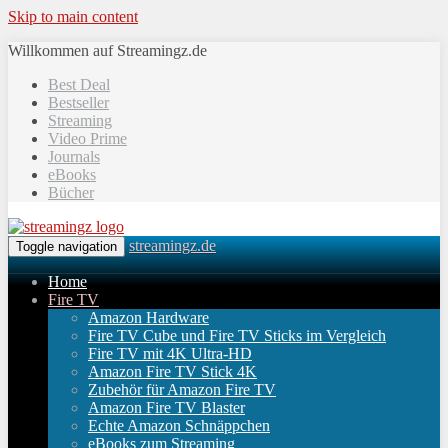
Skip to main content
Willkommen auf Streamingz.de
Best Deal
Bestseller
Streaming
Video Prime
Journals
eBooks
Bücher
streamingz.de
Toggle navigation
Home
Fire TV
Amazon Hardware
Fire TV Cube und Fire TV Sticks im Vergleich
Fire TV mit 4K Ultra-HD
Amazon Fire TV Stick 4K
Zubehör für Amazon Fire TV
Amazon Fire TV Blaster
Echte Amazon Schnäppchen
eBooks zum Streaming