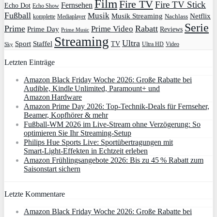
Film
Fire TV
Fire TV Stick
Fernsehen
Echo Dot
Echo Show
Fußball
Musik
Musik Streaming
Netflix
Mediaplayer
Nachlass
komplette
Serie
Prime
Rabatt
Prime Video
Prime Day
Reviews
Prime Music
Streaming
Ultra
Sport
Staffel
TV
Ultra HD
Video
Sky
Letzten Einträge
Amazon Black Friday Woche 2026: Große Rabatte bei
Audible, Kindle Unlimited, Paramount+ und
Amazon Hardware
Amazon Prime Day 2026: Top-Technik-Deals für Fernseher,
Beamer, Kopfhörer & mehr
Fußball-WM 2026 im Live-Stream ohne Verzögerung: So
optimieren Sie Ihr Streaming-Setup
Philips Hue Sports Live: Sportübertragungen mit
Smart‑Light‑Effekten in Echtzeit erleben
Amazon Frühlingsangebote 2026: Bis zu 45 % Rabatt zum
Saisonstart sichern
Letzte Kommentare
Amazon Black Friday Woche 2026: Große Rabatte bei