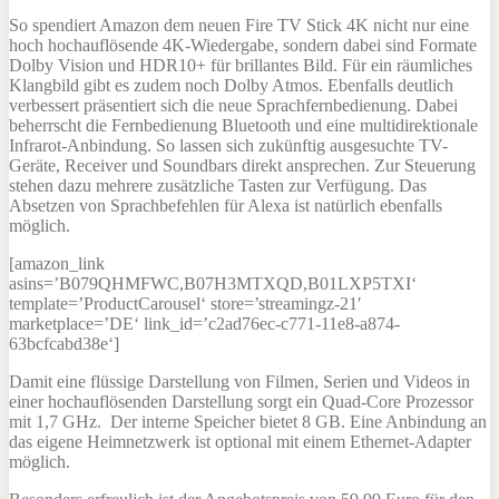
So spendiert Amazon dem neuen Fire TV Stick 4K nicht nur eine
hoch hochauflösende 4K-Wiedergabe, sondern dabei sind Formate
Dolby Vision und HDR10+ für brillantes Bild. Für ein räumliches
Klangbild gibt es zudem noch Dolby Atmos. Ebenfalls deutlich
verbessert präsentiert sich die neue Sprachfernbedienung. Dabei
beherrscht die Fernbedienung Bluetooth und eine multidirektionale
Infrarot-Anbindung. So lassen sich zukünftig ausgesuchte TV-
Geräte, Receiver und Soundbars direkt ansprechen. Zur Steuerung
stehen dazu mehrere zusätzliche Tasten zur Verfügung. Das
Absetzen von Sprachbefehlen für Alexa ist natürlich ebenfalls
möglich.
[amazon_link
asins=’B079QHMFWC,B07H3MTXQD,B01LXP5TXI‘
template=’ProductCarousel‘ store=’streamingz-21′
marketplace=’DE‘ link_id=’c2ad76ec-c771-11e8-a874-
63bcfcabd38e‘]
Damit eine flüssige Darstellung von Filmen, Serien und Videos in
einer hochauflösenden Darstellung sorgt ein Quad-Core Prozessor
mit 1,7 GHz. Der interne Speicher bietet 8 GB. Eine Anbindung an
das eigene Heimnetzwerk ist optional mit einem Ethernet-Adapter
möglich.