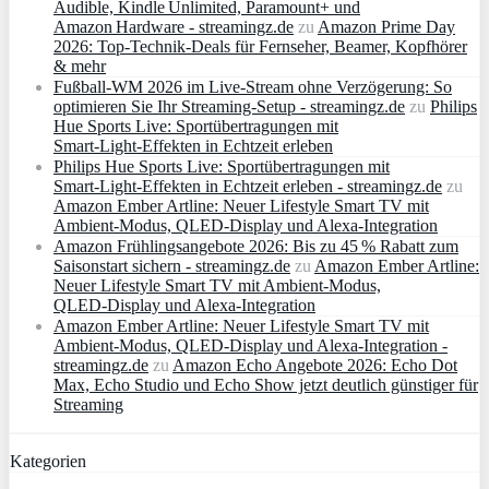
Audible, Kindle Unlimited, Paramount+ und
Amazon Hardware - streamingz.de
zu
Amazon Prime Day
2026: Top-Technik-Deals für Fernseher, Beamer, Kopfhörer
& mehr
Fußball-WM 2026 im Live-Stream ohne Verzögerung: So
optimieren Sie Ihr Streaming-Setup - streamingz.de
zu
Philips
Hue Sports Live: Sportübertragungen mit
Smart‑Light‑Effekten in Echtzeit erleben
Philips Hue Sports Live: Sportübertragungen mit
Smart‑Light‑Effekten in Echtzeit erleben - streamingz.de
zu
Amazon Ember Artline: Neuer Lifestyle Smart TV mit
Ambient‑Modus, QLED‑Display und Alexa‑Integration
Amazon Frühlingsangebote 2026: Bis zu 45 % Rabatt zum
Saisonstart sichern - streamingz.de
zu
Amazon Ember Artline:
Neuer Lifestyle Smart TV mit Ambient‑Modus,
QLED‑Display und Alexa‑Integration
Amazon Ember Artline: Neuer Lifestyle Smart TV mit
Ambient‑Modus, QLED‑Display und Alexa‑Integration -
streamingz.de
zu
Amazon Echo Angebote 2026: Echo Dot
Max, Echo Studio und Echo Show jetzt deutlich günstiger für
Streaming
Kategorien