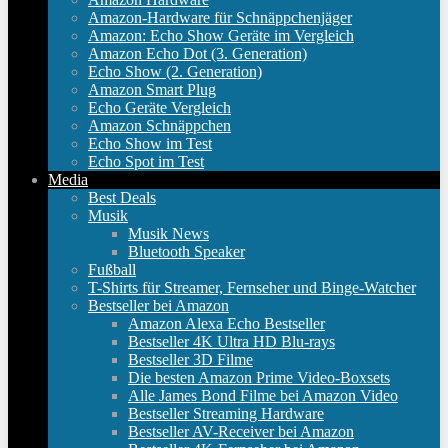
Amazon-Hardware für Schnäppchenjäger
Amazon: Echo Show Geräte im Vergleich
Amazon Echo Dot (3. Generation)
Echo Show (2. Generation)
Amazon Smart Plug
Echo Geräte Vergleich
Amazon Schnäppchen
Echo Show im Test
Echo Spot im Test
Media
Best Deals
Musik
Musik News
Bluetooth Speaker
Fußball
T-Shirts für Streamer, Fernseher und Binge-Watcher
Bestseller bei Amazon
Amazon Alexa Echo Bestseller
Bestseller 4K Ultra HD Blu-rays
Bestseller 3D Filme
Die besten Amazon Prime Video-Boxsets
Alle James Bond Filme bei Amazon Video
Bestseller Streaming Hardware
Bestseller AV-Receiver bei Amazon