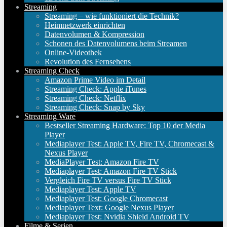
Streaming
Streaming – wie funktioniert die Technik?
Heimnetzwerk einrichten
Datenvolumen & Kompression
Schonen des Datenvolumens beim Streamen
Online-Videothek
Revolution des Fernsehens
Streaming Check
Amazon Prime Video im Detail
Streaming Check: Apple iTunes
Streaming Check: Netflix
Streaming Check: Snap by Sky
Streaming Ware
Bestseller Streaming Hardware: Top 10 der Media
Player
Mediaplayer Test: Apple TV, Fire TV, Chromecast &
Nexus Player
MediaPlayer Test: Amazon Fire TV
Mediaplayer Test: Amazon Fire TV Stick
Vergleich Fire TV versus Fire TV Stick
Mediaplayer Test: Apple TV
Mediaplayer Test: Google Chromecast
Mediaplayer Text: Google Nexus Player
Mediaplayer Test: Nvidia Shield Android TV
Filme & Serien