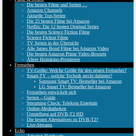
Die besten Filme und Serien …
Amazon Channels
Aktuelle Top-Serien
Die 25 besten Filme bei Amazon
Netflix: Die 12 besten Original Series
Die besten Science Fiction Filme
Science Fiction Filme
TV Serien in der Übersicht
Alle James Bond Filme bei Amazon Video
Die besten Amazon Prime Video-Boxsets
Ältere Heimkino-Premieren
Fernsehen
TV-Größe: Welche Größe für den neuen Fernseher?
Smart-TV – welche Technik steckt dahinter?
Samsung Smart TV: Bestseller bei Amazon
LG Smart TV: Bestseller bei Amazon
Fernsehen entwickelt sich
Serien – Guide
Streaming Check: Telekom Entertain
Online-Mediatheken
Umstellung auf DVB-T2 HD
Die besten Alternativen zu DVB-T2?
Live-Streams
Echo
Amazon Hardware