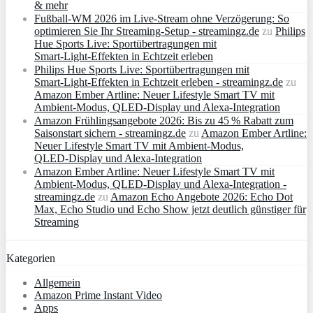
& mehr
Fußball-WM 2026 im Live-Stream ohne Verzögerung: So
optimieren Sie Ihr Streaming-Setup - streamingz.de
zu
Philips
Hue Sports Live: Sportübertragungen mit
Smart‑Light‑Effekten in Echtzeit erleben
Philips Hue Sports Live: Sportübertragungen mit
Smart‑Light‑Effekten in Echtzeit erleben - streamingz.de
zu
Amazon Ember Artline: Neuer Lifestyle Smart TV mit
Ambient‑Modus, QLED‑Display und Alexa‑Integration
Amazon Frühlingsangebote 2026: Bis zu 45 % Rabatt zum
Saisonstart sichern - streamingz.de
zu
Amazon Ember Artline:
Neuer Lifestyle Smart TV mit Ambient‑Modus,
QLED‑Display und Alexa‑Integration
Amazon Ember Artline: Neuer Lifestyle Smart TV mit
Ambient‑Modus, QLED‑Display und Alexa‑Integration -
streamingz.de
zu
Amazon Echo Angebote 2026: Echo Dot
Max, Echo Studio und Echo Show jetzt deutlich günstiger für
Streaming
Kategorien
Allgemein
Amazon Prime Instant Video
Apps