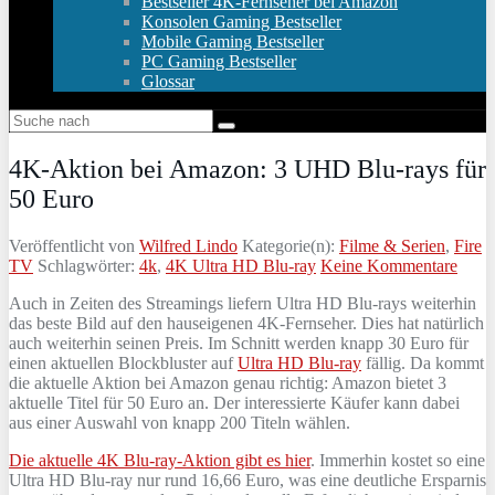
Bestseller 4K-Fernseher bei Amazon
Konsolen Gaming Bestseller
Mobile Gaming Bestseller
PC Gaming Bestseller
Glossar
4K-Aktion bei Amazon: 3 UHD Blu-rays für
50 Euro
Veröffentlicht von
Wilfred Lindo
Kategorie(n):
Filme & Serien
,
Fire
TV
Schlagwörter:
4k
,
4K Ultra HD Blu-ray
Keine Kommentare
Auch in Zeiten des Streamings liefern Ultra HD Blu-rays weiterhin
das beste Bild auf den hauseigenen 4K-Fernseher. Dies hat natürlich
auch weiterhin seinen Preis. Im Schnitt werden knapp 30 Euro für
einen aktuellen Blockbluster auf
Ultra HD Blu-ray
fällig. Da kommt
die aktuelle Aktion bei Amazon genau richtig: Amazon bietet 3
aktuelle Titel für 50 Euro an. Der interessierte Käufer kann dabei
aus einer Auswahl von knapp 200 Titeln wählen.
Die aktuelle 4K Blu-ray-Aktion gibt es hier
. Immerhin kostet so eine
Ultra HD Blu-ray nur rund 16,66 Euro, was eine deutliche Ersparnis