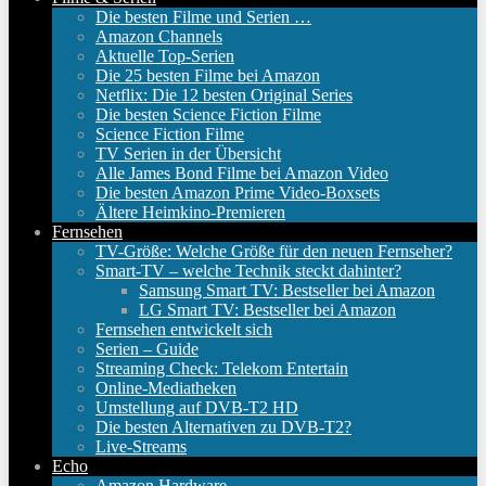
Die besten Filme und Serien …
Amazon Channels
Aktuelle Top-Serien
Die 25 besten Filme bei Amazon
Netflix: Die 12 besten Original Series
Die besten Science Fiction Filme
Science Fiction Filme
TV Serien in der Übersicht
Alle James Bond Filme bei Amazon Video
Die besten Amazon Prime Video-Boxsets
Ältere Heimkino-Premieren
Fernsehen
TV-Größe: Welche Größe für den neuen Fernseher?
Smart-TV – welche Technik steckt dahinter?
Samsung Smart TV: Bestseller bei Amazon
LG Smart TV: Bestseller bei Amazon
Fernsehen entwickelt sich
Serien – Guide
Streaming Check: Telekom Entertain
Online-Mediatheken
Umstellung auf DVB-T2 HD
Die besten Alternativen zu DVB-T2?
Live-Streams
Echo
Amazon Hardware