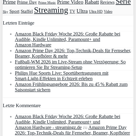
Serie
Prime
Rabatt
Prime Video
Prime Day
Reviews
Prime Music
Streaming
Ultra
Sport
Staffel
TV
Ultra HD
Video
Sky
Letzten Einträge
Amazon Black Friday Woche 2026: Große Rabatte bei
Audible, Kindle Unlimited, Paramount+ und
Amazon Hardware
Amazon Prime Day 2026: Top-Technik-Deals für Fernseher,
Beamer, Kopfhörer & mehr
Fußball-WM 2026 im Live-Stream ohne Verzögerung: So
optimieren Sie Ihr Streaming-Setup
Philips Hue Sports Live: Sportübertragungen mit
Smart‑Light‑Effekten in Echtzeit erleben
Amazon Frühlingsangebote 2026: Bis zu 45 % Rabatt zum
Saisonstart sichern
Letzte Kommentare
Amazon Black Friday Woche 2026: Große Rabatte bei
Audible, Kindle Unlimited, Paramount+ und
Amazon Hardware - streamingz.de
zu
Amazon Prime Day
2026: Top-Technik-Deals für Fernseher, Beamer, Kopfhörer