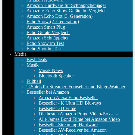
Amazon-Hardware für Schnäppchenjäger
Amazon: Echo Show Geräte im Vergleich
Amazon Echo Dot (3. Generation)
Echo Show (2. Generation)
Amazon Smart Plug
Echo Geräte Vergleich
Amazon Schnäppchen
Echo Show im Test
Echo Spot im Test
Media
Best Deals
Musik
Musik News
Bluetooth Speaker
Fußball
T-Shirts für Streamer, Fernseher und Binge-Watcher
Bestseller bei Amazon
Amazon Alexa Echo Bestseller
Bestseller 4K Ultra HD Blu-rays
Bestseller 3D Filme
Die besten Amazon Prime Video-Boxsets
Alle James Bond Filme bei Amazon Video
Bestseller Streaming Hardware
Bestseller AV-Receiver bei Amazon