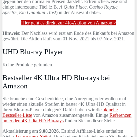
gegenüber den normalen Preisen darstellt. Erfreulicherweise sind
einige interessante Titel (z.B.
A Quiet Place, Casino Royale,
Spectre, Ein Quantum Trost
) in der Auswahl dabei.
Hier geht es direkt zur 4K-Aktion von Amazon >
Hinweis
: Der Nachlass wird erst am Ende des Einkaufs bei Amazon
gewährt. Die Aktion läuft vom 01 Nov. 2021 bis 07 Nov. 2021.
UHD Blu-ray Player
Keine Produkte gefunden.
Bestseller 4K Ultra HD Blu-rays bei
Amazon
Sie brauche eine Geschenkidee, eine Anregung oder wollen mal
wieder einen aktuelle Streifen in bester 4K Ultra-HD Qualität in
ihren Blu-ray-Player einlegen? Dafür haben wir die
aktuelle
Bestseller-Liste
von Amazon zusammengestellt. Einige
Referenzen
unter den 4K Ulta HD Blu-rays
finden Sie an dieser Stelle.
Aktualisierung am
9.08.2026
. Es sind Affiliate-Links enthalten
(siehe
Transparenz-Seite
). Durch einen Klick gelangen Sie direkt zu