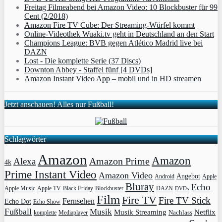
Freitag Filmeabend bei Amazon Video: 10 Blockbuster für 99
Cent (2/2018)
Amazon Fire TV Cube: Der Streaming-Würfel kommt
Online-Videothek Wuaki.tv geht in Deutschland an den Start
Champions League: BVB gegen Atlético Madrid live bei
DAZN
Lost - Die komplette Serie (37 Discs)
Downton Abbey - Staffel fünf [4 DVDs]
Amazon Instant Video App – mobil und in HD streamen
Jetzt anschauen! Alles nur Fußball!
Schlagwörter
Amazon
Amazon
Amazon Prime
Alexa
4k
Prime Instant Video
Amazon Video
Angebot
Apple
Android
Bluray
Echo
Apple Music
Apple TV
Blockbuster
DAZN
Black Friday
DVDs
Film
Fire TV
Fire TV Stick
Fernsehen
Echo Dot
Echo Show
Fußball
Musik
Musik Streaming
Netflix
Mediaplayer
Nachlass
komplette