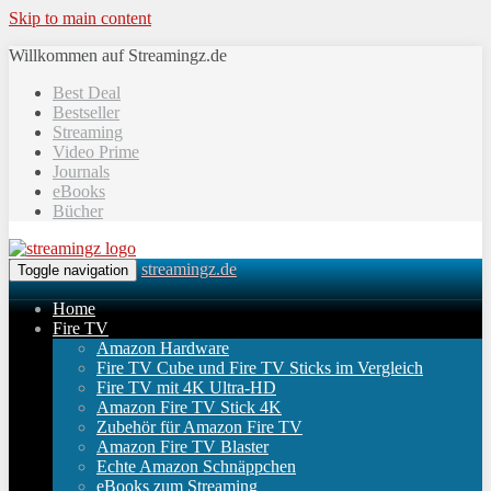
Skip to main content
Willkommen auf Streamingz.de
Best Deal
Bestseller
Streaming
Video Prime
Journals
eBooks
Bücher
streamingz.de
Toggle navigation
Home
Fire TV
Amazon Hardware
Fire TV Cube und Fire TV Sticks im Vergleich
Fire TV mit 4K Ultra-HD
Amazon Fire TV Stick 4K
Zubehör für Amazon Fire TV
Amazon Fire TV Blaster
Echte Amazon Schnäppchen
eBooks zum Streaming