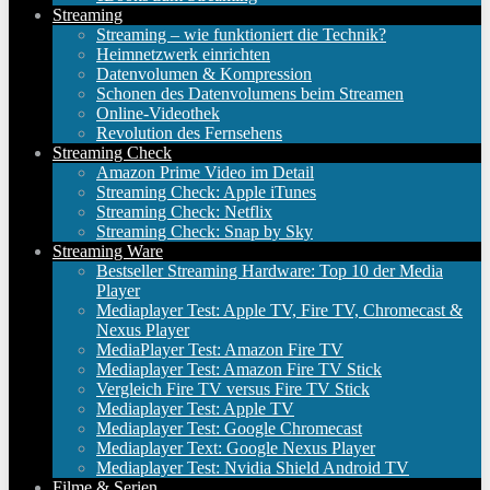
Streaming
Streaming – wie funktioniert die Technik?
Heimnetzwerk einrichten
Datenvolumen & Kompression
Schonen des Datenvolumens beim Streamen
Online-Videothek
Revolution des Fernsehens
Streaming Check
Amazon Prime Video im Detail
Streaming Check: Apple iTunes
Streaming Check: Netflix
Streaming Check: Snap by Sky
Streaming Ware
Bestseller Streaming Hardware: Top 10 der Media
Player
Mediaplayer Test: Apple TV, Fire TV, Chromecast &
Nexus Player
MediaPlayer Test: Amazon Fire TV
Mediaplayer Test: Amazon Fire TV Stick
Vergleich Fire TV versus Fire TV Stick
Mediaplayer Test: Apple TV
Mediaplayer Test: Google Chromecast
Mediaplayer Text: Google Nexus Player
Mediaplayer Test: Nvidia Shield Android TV
Filme & Serien