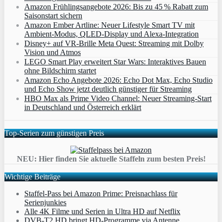
Amazon Frühlingsangebote 2026: Bis zu 45 % Rabatt zum
Saisonstart sichern
Amazon Ember Artline: Neuer Lifestyle Smart TV mit
Ambient‑Modus, QLED‑Display und Alexa‑Integration
Disney+ auf VR-Brille Meta Quest: Streaming mit Dolby
Vision und Atmos
LEGO Smart Play erweitert Star Wars: Interaktives Bauen
ohne Bildschirm startet
Amazon Echo Angebote 2026: Echo Dot Max, Echo Studio
und Echo Show jetzt deutlich günstiger für Streaming
HBO Max als Prime Video Channel: Neuer Streaming‑Start
in Deutschland und Österreich erklärt
Top-Serien zum günstigen Preis
NEU: Hier finden Sie aktuelle Staffeln zum besten Preis!
Wichtige Beiträge
Staffel-Pass bei Amazon Prime: Preisnachlass für
Serienjunkies
Alle 4K Filme und Serien in Ultra HD auf Netflix
DVB-T2 HD bringt HD-Programme via Antenne