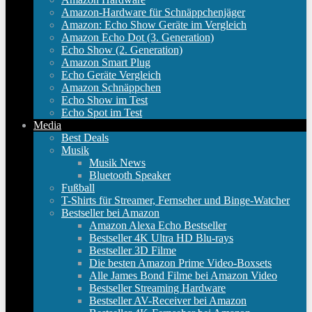
Amazon-Hardware für Schnäppchenjäger
Amazon: Echo Show Geräte im Vergleich
Amazon Echo Dot (3. Generation)
Echo Show (2. Generation)
Amazon Smart Plug
Echo Geräte Vergleich
Amazon Schnäppchen
Echo Show im Test
Echo Spot im Test
Media
Best Deals
Musik
Musik News
Bluetooth Speaker
Fußball
T-Shirts für Streamer, Fernseher und Binge-Watcher
Bestseller bei Amazon
Amazon Alexa Echo Bestseller
Bestseller 4K Ultra HD Blu-rays
Bestseller 3D Filme
Die besten Amazon Prime Video-Boxsets
Alle James Bond Filme bei Amazon Video
Bestseller Streaming Hardware
Bestseller AV-Receiver bei Amazon