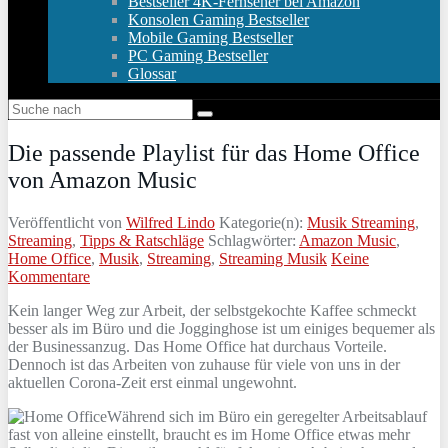
Bestseller 4K-Fernseher bei Amazon
Konsolen Gaming Bestseller
Mobile Gaming Bestseller
PC Gaming Bestseller
Glossar
Die passende Playlist für das Home Office
von Amazon Music
Veröffentlicht von
Wilfred Lindo
Kategorie(n):
Musik Streaming
,
Streaming
,
Tipps & Ratschläge
Schlagwörter:
Amazon Music
,
Home Office
,
Musik
,
Streaming
,
Streaming Musik
Keine
Kommentare
Kein langer Weg zur Arbeit, der selbstgekochte Kaffee schmeckt
besser als im Büro und die Jogginghose ist um einiges bequemer als
der Businessanzug. Das Home Office hat durchaus Vorteile.
Dennoch ist das Arbeiten von zuhause für viele von uns in der
aktuellen Corona-Zeit erst einmal ungewohnt.
Während sich im Büro ein geregelter Arbeitsablauf
fast von alleine einstellt, braucht es im Home Office etwas mehr