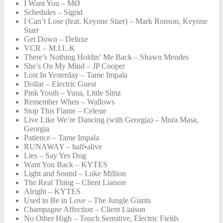
I Want You – MØ
Schedules – Sigrid
I Can’t Lose (feat. Keyone Starr) – Mark Ronson, Keyone
Starr
Get Down – Deluxe
VCR – M.I.L.K
There’s Nothing Holdin’ Me Back – Shawn Mendes
She’s On My Mind – JP Cooper
Lost In Yesterday – Tame Impala
Dollar – Electric Guest
Pink Youth – Yuna, Little Simz
Remember When – Wallows
Stop This Flame – Celeste
Live Like We’re Dancing (with Georgia) – Mura Masa,
Georgia
Patience – Tame Impala
RUNAWAY – half•alive
Lies – Say Yes Dog
Want You Back – KYTES
Light and Sound – Luke Million
The Real Thing – Client Liaison
Alright – KYTES
Used to Be in Love – The Jungle Giants
Champagne Affection – Client Liaison
No Other High – Touch Sensitive, Electric Fields