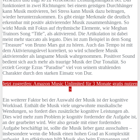
funktioniert in zwei Richtungen: bei einem geistigen Durchhänger
kann Musik motivieren, bei Stress kann Musik dazu beitragen,
wieder herunterzukommen. Es gibt einige Merkmale die deutlich
erkennbar mit positiv aktivierender Musik zusammenhängen. So
wirkt Musik mit Fokus auf rhythmische Elemente, wie Meghan
Trainors Song “Title”, als aktivierend. Die Artikulation ist dabei
meist mehr staccato als legato. Dies ist zum Beispiel in dem Song
“Treasure” von Bruno Mars gut zu hören. Auch das Tempo ist mit
dem Aktivierungslevel korreliert, so wird schnellere Musik
aktivierender als langsame Musik wahrgenommen. Positiver Sound
bedient sich auch mehr als traurige Musik der Dur Tonaliät. So
erzielt George Ezras “Paradise” viel von seinem strahlenden
Charakter durch den starken Einsatz von Dur.
Jetzt zugreifen: Amazon Music Unlimited für 3 Monate gratis nutzen
>
Ein weiterer Faktor bei der Auswahl der Musik ist der kognitive
Workload. Enthält die Musik viele ungewohnte musikalische
Wendungen, so fordert dies zusätzliche kognitive Leistungen ab.
Dies wird mehr zum Problem je kognitiv fordernder die Aufgabe ist,
an der gearbeitet wird. Wer also gerade mit einer fordernden
Aufgabe beschäftigt ist, sollte die Musik lieber ganz ausschalten –
insbesondere wenn die Musik einen hohen Grad an Komplexität
aufweist. Am effektivsten hilft Musik also beim Entspannen und