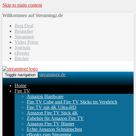
Skip to main content
Willkommen auf Streamingz.de
Best Deal
Bestseller
Streaming
Video Prime
Journals
eBooks
Bücher
streamingz.de
Toggle navigation
Home
Fire TV
Amazon Hardware
Fire TV Cube und Fire TV Sticks im Vergleich
Fire TV mit 4K Ultra-HD
Amazon Fire TV Stick 4K
Zubehör für Amazon Fire TV
Amazon Fire TV Blaster
Echte Amazon Schnäppchen
eBooks zum Streaming