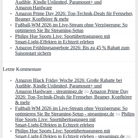
Audible, Kindle Unlimited, Paramount+ und
Amazon Hardware
Amazon Prime Day 2026: Top-Technik-Deals für Fernseher,
Beamer, Kopfhörer & mehr
Fußball-WM 2026 im Live-Stream ohne Verzögerung: So
optimieren Sie Ihr Streaming-Setup
Philips Hue Sports Live: Sportübertragungen mit
Smart‑Light‑Effekten in Echtzeit erleben
Amazon Frühlingsangebote 2026: Bis zu 45 % Rabatt zum
Saisonstart sichern
Letzte Kommentare
Amazon Black Friday Woche 2026: Große Rabatte bei
Audible, Kindle Unlimited, Paramount+ und
Amazon Hardware - streamingz.de
zu
Amazon Prime Day
2026: Top-Technik-Deals für Fernseher, Beamer, Kopfhörer
& mehr
Fußball-WM 2026 im Live-Stream ohne Verzögerung: So
optimieren Sie Ihr Streaming-Setup - streamingz.de
zu
Philips
Hue Sports Live: Sportübertragungen mit
Smart‑Light‑Effekten in Echtzeit erleben
Philips Hue Sports Live: Sportübertragungen mit
Smart‑Light‑Effekten in Echtzeit erleben - streamingz.de
zu