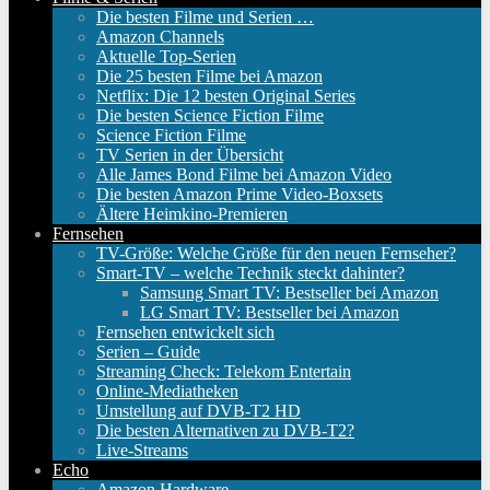
Die besten Filme und Serien …
Amazon Channels
Aktuelle Top-Serien
Die 25 besten Filme bei Amazon
Netflix: Die 12 besten Original Series
Die besten Science Fiction Filme
Science Fiction Filme
TV Serien in der Übersicht
Alle James Bond Filme bei Amazon Video
Die besten Amazon Prime Video-Boxsets
Ältere Heimkino-Premieren
Fernsehen
TV-Größe: Welche Größe für den neuen Fernseher?
Smart-TV – welche Technik steckt dahinter?
Samsung Smart TV: Bestseller bei Amazon
LG Smart TV: Bestseller bei Amazon
Fernsehen entwickelt sich
Serien – Guide
Streaming Check: Telekom Entertain
Online-Mediatheken
Umstellung auf DVB-T2 HD
Die besten Alternativen zu DVB-T2?
Live-Streams
Echo
Amazon Hardware