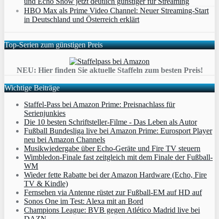
und Echo Show jetzt deutlich günstiger für Streaming
HBO Max als Prime Video Channel: Neuer Streaming‑Start
in Deutschland und Österreich erklärt
Top-Serien zum günstigen Preis
NEU: Hier finden Sie aktuelle Staffeln zum besten Preis!
Wichtige Beiträge
Staffel-Pass bei Amazon Prime: Preisnachlass für
Serienjunkies
Die 10 besten Schriftsteller-Filme - Das Leben als Autor
Fußball Bundesliga live bei Amazon Prime: Eurosport Player
neu bei Amazon Channels
Musikwiedergabe über Echo-Geräte und Fire TV steuern
Wimbledon-Finale fast zeitgleich mit dem Finale der Fußball-
WM
Wieder fette Rabatte bei der Amazon Hardware (Echo, Fire
TV & Kindle)
Fernsehen via Antenne rüstet zur Fußball-EM auf HD auf
Sonos One im Test: Alexa mit an Bord
Champions League: BVB gegen Atlético Madrid live bei
DAZN