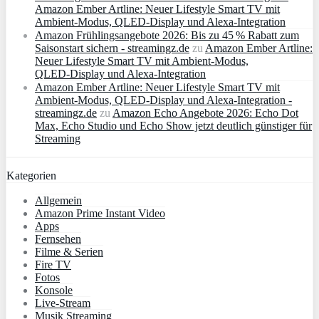
Amazon Ember Artline: Neuer Lifestyle Smart TV mit
Ambient‑Modus, QLED‑Display und Alexa‑Integration
Amazon Frühlingsangebote 2026: Bis zu 45 % Rabatt zum
Saisonstart sichern - streamingz.de
zu
Amazon Ember Artline:
Neuer Lifestyle Smart TV mit Ambient‑Modus,
QLED‑Display und Alexa‑Integration
Amazon Ember Artline: Neuer Lifestyle Smart TV mit
Ambient‑Modus, QLED‑Display und Alexa‑Integration -
streamingz.de
zu
Amazon Echo Angebote 2026: Echo Dot
Max, Echo Studio und Echo Show jetzt deutlich günstiger für
Streaming
Kategorien
Allgemein
Amazon Prime Instant Video
Apps
Fernsehen
Filme & Serien
Fire TV
Fotos
Konsole
Live-Stream
Musik Streaming