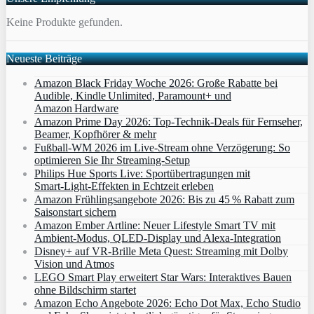
Keine Produkte gefunden.
Neueste Beiträge
Amazon Black Friday Woche 2026: Große Rabatte bei
Audible, Kindle Unlimited, Paramount+ und
Amazon Hardware
Amazon Prime Day 2026: Top-Technik-Deals für Fernseher,
Beamer, Kopfhörer & mehr
Fußball-WM 2026 im Live-Stream ohne Verzögerung: So
optimieren Sie Ihr Streaming-Setup
Philips Hue Sports Live: Sportübertragungen mit
Smart‑Light‑Effekten in Echtzeit erleben
Amazon Frühlingsangebote 2026: Bis zu 45 % Rabatt zum
Saisonstart sichern
Amazon Ember Artline: Neuer Lifestyle Smart TV mit
Ambient‑Modus, QLED‑Display und Alexa‑Integration
Disney+ auf VR-Brille Meta Quest: Streaming mit Dolby
Vision und Atmos
LEGO Smart Play erweitert Star Wars: Interaktives Bauen
ohne Bildschirm startet
Amazon Echo Angebote 2026: Echo Dot Max, Echo Studio