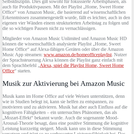
Selbstdisziplin. Dies gilt sowohl für fokussierte Arbeitsphasen, als
auch für Produktivpausen. Mit der Playlist „Home, Sweet Home
Office“ von Amazon Music, die basierend auf wissenschaftlichen
Erkenntnissen zusammengestellt wurde, fällt es leichter, auch in den
eigenen vier Wänden einem strukturierten Arbeitstag zu folgen und
die so wichtigen Pausen nicht zu vernachlässigen.
Mitglieder von Amazon Music Unlimited und Amazon Music HD
können die wissenschaftlich analysierte Playlist „Home, Sweet
Home Office“ auf Alexa-fähigen Geräten oder über die Amazon
Music App streamen:
www.amazon.de/homeofficeplaylist
. Nutzer
der Sprachsteuerung Alexa können die Playlist ganz einfach mit
dem Sprachbefehl „
Alexa, spiel die Playlist Home, Sweet Home
Office
“ starten.
Musik zur Aktivierung bei Amazon Music
Musik kann im Home Office auf viele Weisen unterstützen, denn
wie in Studien belegt ist, kann sie helfen zu entspannen, zu
motivieren und zu aktivieren. Musik hat aber auch Einfluss auf die
kognitiven Fähigkeiten – ein untersuchtes Phänomen, das als
„Mozart-Effekt“ bekannt wurde. Auch die sogenannte Mood-
Arousal-Theorie besagt, dass eine positive Stimmung die kognitive
Leistung kurzzeitig steigert. Musik kann uns in diese Stimmung
versetzen und trägt so zu verbesserter Leistungsfähigkeit bei. Das