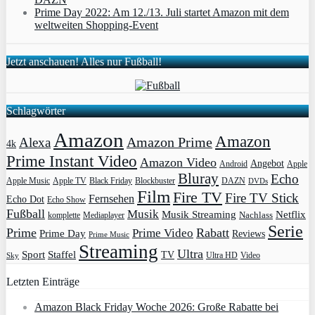
Prime Day 2022: Am 12./13. Juli startet Amazon mit dem
weltweiten Shopping-Event
Jetzt anschauen! Alles nur Fußball!
Schlagwörter
Amazon
Amazon
Amazon Prime
Alexa
4k
Prime Instant Video
Amazon Video
Angebot
Apple
Android
Bluray
Echo
Apple Music
Apple TV
Blockbuster
DAZN
Black Friday
DVDs
Film
Fire TV
Fire TV Stick
Fernsehen
Echo Dot
Echo Show
Fußball
Musik
Musik Streaming
Netflix
Mediaplayer
Nachlass
komplette
Serie
Prime
Rabatt
Prime Video
Prime Day
Reviews
Prime Music
Streaming
Ultra
Sport
Staffel
TV
Ultra HD
Video
Sky
Letzten Einträge
Amazon Black Friday Woche 2026: Große Rabatte bei