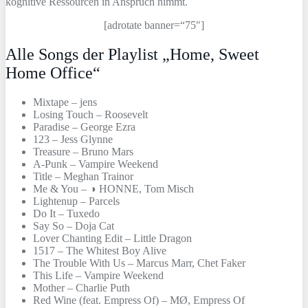
kognitive Ressourcen in Anspruch nimmt.
[adrotate banner=“75″]
Alle Songs der Playlist „Home, Sweet
Home Office“
Mixtape – jens
Losing Touch – Roosevelt
Paradise – George Ezra
123 – Jess Glynne
Treasure – Bruno Mars
A-Punk – Vampire Weekend
Title – Meghan Trainor
Me & You – ◑ HONNE, Tom Misch
Lightenup – Parcels
Do It – Tuxedo
Say So – Doja Cat
Lover Chanting Edit – Little Dragon
1517 – The Whitest Boy Alive
The Trouble With Us – Marcus Marr, Chet Faker
This Life – Vampire Weekend
Mother – Charlie Puth
Red Wine (feat. Empress Of) – MØ, Empress Of