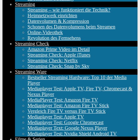
Streaming
Streaming – wie funktioniert die Technik?
Heimnetzwerk einrichten
Datenvolumen & Kompression
Schonen des Datenvolumens beim Streamen
Online-Videothek
Revolution des Fernsehens
Streaming Check
Amazon Prime Video im Detail
Streaming Check: Apple iTunes
Streaming Check: Netflix
Streaming Check: Snap by Sky
Streaming Ware
Bestseller Streaming Hardware: Top 10 der Media
Player
Mediaplayer Test: Apple TV, Fire TV, Chromecast &
Nexus Player
MediaPlayer Test: Amazon Fire TV
Mediaplayer Test: Amazon Fire TV Stick
Vergleich Fire TV versus Fire TV Stick
Mediaplayer Test: Apple TV
Mediaplayer Test: Google Chromecast
Mediaplayer Text: Google Nexus Player
Mediaplayer Test: Nvidia Shield Android TV
Filme & Serien