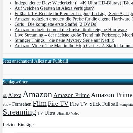
Independence Day: Wiederkehr (+ 4K Ultra HD-Bluray) [Blu-
Auf welchen Geräten ist Alexa verfügbar?
Fußball: TV-Rechte für Premier League, La Liga, Serie A, Lig
Amazon reduziert erneuert die Preise für die eigene Hardware 
Girls - Die komplette erste Staffel [2 DVDs]
Amazon reduziert erneut die Preise für die eigene Hardware
Live Streaming – der nächste große Trend mit Periscope, Meer
Stranger Things – die neue Mystery-Serie auf Netflix
Amazon Video: The Man in the High Castle - 2. Staffel komm
Jetzt anschauen! Alles nur Fußball!
Schlagwörter
Amazon
Amazon Prime 
Amazon Prime
Alexa
4k
Film
Fire TV
Fire TV Stick
Fußball
Fernsehen
Show
komplett
Streaming
Ultra
TV
Ultra HD
Video
Letzten Einträge