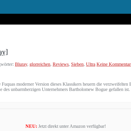
ay]
wörter:
Bluray
,
glorreichen
,
Reviews
,
Sieben
,
Ultra
Keine Kommentar
e Fuquas moderner Version dieses Klassikers heuern die verzweifelten
ände des unbarmherzigen Unternehmers Bartholomew Bogue gefallen ist.
NEU:
Jetzt direkt unter Amazon verfügbar!