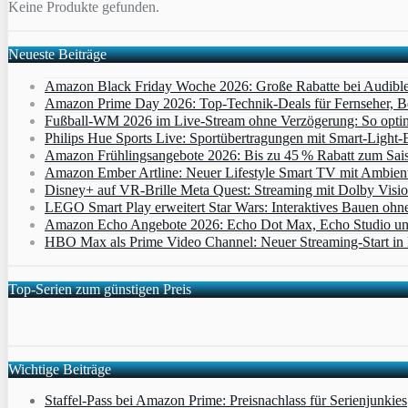
Keine Produkte gefunden.
Neueste Beiträge
Amazon Black Friday Woche 2026: Große Rabatte bei Audibl
Amazon Prime Day 2026: Top-Technik-Deals für Fernseher, 
Fußball-WM 2026 im Live-Stream ohne Verzögerung: So optimi
Philips Hue Sports Live: Sportübertragungen mit Smart‑Light‑E
Amazon Frühlingsangebote 2026: Bis zu 45 % Rabatt zum Saiso
Amazon Ember Artline: Neuer Lifestyle Smart TV mit Ambien
Disney+ auf VR-Brille Meta Quest: Streaming mit Dolby Visi
LEGO Smart Play erweitert Star Wars: Interaktives Bauen ohne 
Amazon Echo Angebote 2026: Echo Dot Max, Echo Studio und E
HBO Max als Prime Video Channel: Neuer Streaming‑Start in D
Top-Serien zum günstigen Preis
Wichtige Beiträge
Staffel-Pass bei Amazon Prime: Preisnachlass für Serienjunkies