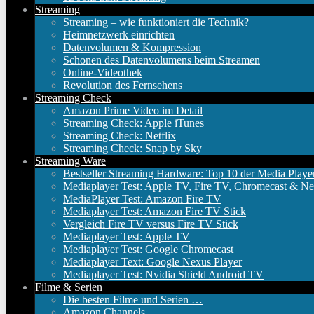
Streaming
Streaming – wie funktioniert die Technik?
Heimnetzwerk einrichten
Datenvolumen & Kompression
Schonen des Datenvolumens beim Streamen
Online-Videothek
Revolution des Fernsehens
Streaming Check
Amazon Prime Video im Detail
Streaming Check: Apple iTunes
Streaming Check: Netflix
Streaming Check: Snap by Sky
Streaming Ware
Bestseller Streaming Hardware: Top 10 der Media Playe
Mediaplayer Test: Apple TV, Fire TV, Chromecast & Ne
MediaPlayer Test: Amazon Fire TV
Mediaplayer Test: Amazon Fire TV Stick
Vergleich Fire TV versus Fire TV Stick
Mediaplayer Test: Apple TV
Mediaplayer Test: Google Chromecast
Mediaplayer Text: Google Nexus Player
Mediaplayer Test: Nvidia Shield Android TV
Filme & Serien
Die besten Filme und Serien …
Amazon Channels