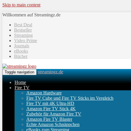
Skip to main content
Willkommen auf Streamingz.de
Best Deal
Bestseller
Streaming
Video Prime
Journals
eBooks
Bücher
streamingz.de
Toggle navigation
Home
Fire TV
Amazon Hardware
Fire TV Cube und Fire TV Sticks im Vergleich
Fire TV mit 4K Ultra-HD
Amazon Fire TV Stick 4K
Zubehör für Amazon Fire TV
Amazon Fire TV Blaster
Echte Amazon Schnäppchen
eBooks zum Streaming