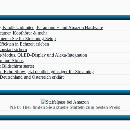
e, Kindle Unlimited, Paramount+ und Amazon Hardware
Beamer, Kopfhörer & mehr
eren Sie Ihr Streaming-Setup
ffekten in Echtzeit erleben
nstart sichern
t‑Modus, QLED‑Display und Alexa‑Integration
on und Atmos
Bildschirm startet
cho Show jetzt deutlich günstiger für Streaming
eutschland und Österreich erklärt
NEU: Hier finden Sie aktuelle Staffeln zum besten Preis!