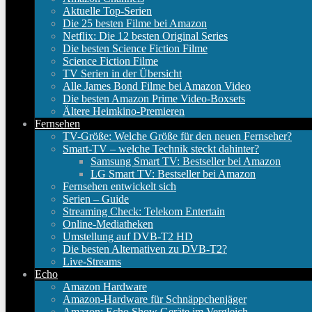
Aktuelle Top-Serien
Die 25 besten Filme bei Amazon
Netflix: Die 12 besten Original Series
Die besten Science Fiction Filme
Science Fiction Filme
TV Serien in der Übersicht
Alle James Bond Filme bei Amazon Video
Die besten Amazon Prime Video-Boxsets
Ältere Heimkino-Premieren
Fernsehen
TV-Größe: Welche Größe für den neuen Fernseher?
Smart-TV – welche Technik steckt dahinter?
Samsung Smart TV: Bestseller bei Amazon
LG Smart TV: Bestseller bei Amazon
Fernsehen entwickelt sich
Serien – Guide
Streaming Check: Telekom Entertain
Online-Mediatheken
Umstellung auf DVB-T2 HD
Die besten Alternativen zu DVB-T2?
Live-Streams
Echo
Amazon Hardware
Amazon-Hardware für Schnäppchenjäger
Amazon: Echo Show Geräte im Vergleich