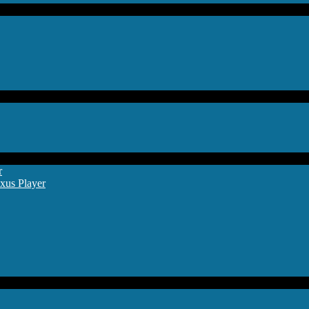
r
xus Player