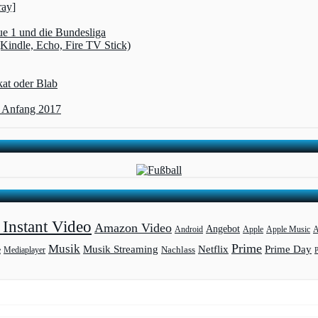
ray]
ue 1 und die Bundesliga
(Kindle, Echo, Fire TV Stick)
kat oder Blab
t Anfang 2017
Instant Video
Amazon Video
Angebot
Apple
Apple Music
A
Android
Prime
Musik
Musik Streaming
Netflix
Prime Day
Mediaplayer
Nachlass
e