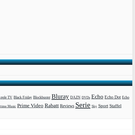
Bluray
Echo
Echo Dot
pple TV
Blockbuster
DAZN
Black Friday
DVDs
Echo
Serie
Rabatt
Prime Video
Sport
Staffel
Reviews
Prime Music
Sky