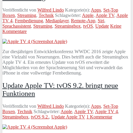
Veröffentlicht von
Wilfred Lindo
Kategorie(n):
Apps
,
Set-Top
Boxen
,
Streaming
,
Technik
Schlagwörter:
Apple
,
Apple TV
,
Apple
TV 4
,
Fernbedienung
,
Mediaplayer
,
Remote-App
,
Siri
,
Sprachassistent
,
Streaming
,
Streamingbox
,
tvOS
,
Update
Keine
Kommentare
Zur diesjährigen Entwicklerkonferenz WWDC 2016 zeigte Apple
eine Vielzahl von Neuerungen. Dies betrifft auch die Streamingbox
Apple TV 4. Ein erneutes Update von tvOS erweitert die
Möglichkeiten von der Sprachsteuerung Siri und verwandelt das
iPhone in eine vollwertige Fernbedienung.
Update Apple TV: tvOS 9.2. bringt neue
Funktionen
Veröffentlicht von
Wilfred Lindo
Kategorie(n):
Apps
,
Set-Top
Boxen
,
Technik
Schlagwörter:
Apple
,
Apple TV
,
Apple TV 4
,
Streamingbox
,
tvOS 9.2.
,
Update Apple TV
1 Kommentar