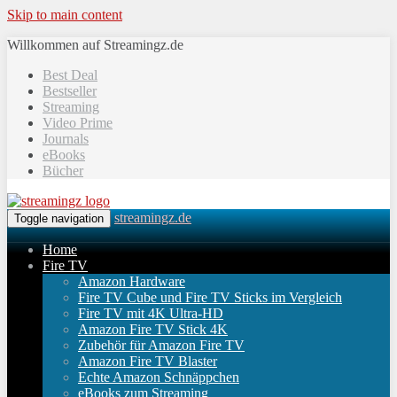
Skip to main content
Willkommen auf Streamingz.de
Best Deal
Bestseller
Streaming
Video Prime
Journals
eBooks
Bücher
streamingz.de
Toggle navigation
Home
Fire TV
Amazon Hardware
Fire TV Cube und Fire TV Sticks im Vergleich
Fire TV mit 4K Ultra-HD
Amazon Fire TV Stick 4K
Zubehör für Amazon Fire TV
Amazon Fire TV Blaster
Echte Amazon Schnäppchen
eBooks zum Streaming