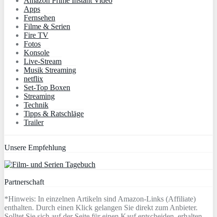
Amazon Prime Instant Video
Apps
Fernsehen
Filme & Serien
Fire TV
Fotos
Konsole
Live-Stream
Musik Streaming
netflix
Set-Top Boxen
Streaming
Technik
Tipps & Ratschläge
Trailer
Unsere Empfehlung
Partnerschaft
*Hinweis: In einzelnen Artikeln sind Amazon-Links (Affiliate)
enthalten. Durch einen Klick gelangen Sie direkt zum Anbieter.
Solltet Sie sich auf der Seite für einen Kauf entscheiden, erhalten