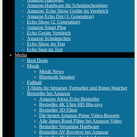
Amazon-Hardware für Schnäppchenjäger
Amazon: Echo Show Geräte im Vergleich
Amazon Echo Dot (3. Generation)
Echo Show (2. Generation)
Amazon Smart Plug
Echo Geräte Vergleich
Amazon Schnäppchen
Echo Show im Test
Echo Spot im Test
Media
Best Deals
Musik
Musik News
Bluetooth Speaker
Fußball
T-Shirts für Streamer, Fernseher und Binge-Watcher
Bestseller bei Amazon
Amazon Alexa Echo Bestseller
Bestseller 4K Ultra HD Blu-rays
Bestseller 3D Filme
Die besten Amazon Prime Video-Boxsets
Alle James Bond Filme bei Amazon Video
Bestseller Streaming Hardware
Bestseller AV-Receiver bei Amazon