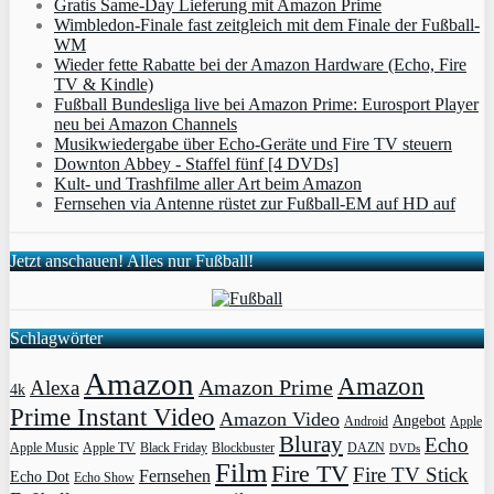
Gratis Same-Day Lieferung mit Amazon Prime
Wimbledon-Finale fast zeitgleich mit dem Finale der Fußball-
WM
Wieder fette Rabatte bei der Amazon Hardware (Echo, Fire
TV & Kindle)
Fußball Bundesliga live bei Amazon Prime: Eurosport Player
neu bei Amazon Channels
Musikwiedergabe über Echo-Geräte und Fire TV steuern
Downton Abbey - Staffel fünf [4 DVDs]
Kult- und Trashfilme aller Art beim Amazon
Fernsehen via Antenne rüstet zur Fußball-EM auf HD auf
Jetzt anschauen! Alles nur Fußball!
Schlagwörter
Amazon
Amazon
Amazon Prime
Alexa
4k
Prime Instant Video
Amazon Video
Angebot
Apple
Android
Bluray
Echo
Apple Music
Apple TV
Blockbuster
DAZN
Black Friday
DVDs
Film
Fire TV
Fire TV Stick
Fernsehen
Echo Dot
Echo Show