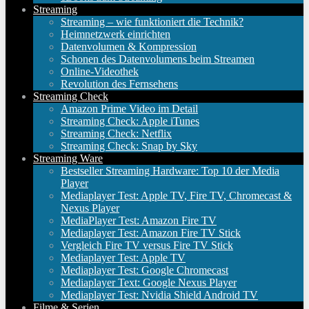
Streaming
Streaming – wie funktioniert die Technik?
Heimnetzwerk einrichten
Datenvolumen & Kompression
Schonen des Datenvolumens beim Streamen
Online-Videothek
Revolution des Fernsehens
Streaming Check
Amazon Prime Video im Detail
Streaming Check: Apple iTunes
Streaming Check: Netflix
Streaming Check: Snap by Sky
Streaming Ware
Bestseller Streaming Hardware: Top 10 der Media
Player
Mediaplayer Test: Apple TV, Fire TV, Chromecast &
Nexus Player
MediaPlayer Test: Amazon Fire TV
Mediaplayer Test: Amazon Fire TV Stick
Vergleich Fire TV versus Fire TV Stick
Mediaplayer Test: Apple TV
Mediaplayer Test: Google Chromecast
Mediaplayer Text: Google Nexus Player
Mediaplayer Test: Nvidia Shield Android TV
Filme & Serien