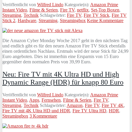
Veröffentlicht von
Wilfred Lindo
Kategorie(n):
Amazon Prime
Instant Video
,
Filme & Serien
,
Fire TV
,
netflix
,
Set-Top Boxen
,
Streaming
,
Technik
Schlagwörter:
Fire TV
,
Fire TV Stick
,
Fire TV
Stick 2
,
Hardware
,
Streaming
,
Streamingbox
Keine Kommentare
Die Amazon Cyber Monday Woche 2017 geht in den nächsten Tag
und endlich gibt es für den neuen Amazon Fire TV Stick ebenfalls
einen ordentlichen Nachlass. Erstmals wird der neue Stick für 24,99
Euro angeboten. Dies ist immerhin eine Ersparnis von 15 Euro
gegenüber dem normalen Preis von 39,99 Euro.
Neu: Fire TV mit 4K Ultra HD und High
Dynamic Range (HDR) für knapp 80 Euro
Veröffentlicht von
Wilfred Lindo
Kategorie(n):
Amazon Prime
Instant Video
,
Apps
,
Fernsehen
,
Filme & Serien
,
Fire TV
,
Streaming
,
Technik
Schlagwörter:
Amazon
,
Fire TV
,
Fire TV 4K
,
Fire TV mit 4K Ultra HD und HDR
,
Fire TV Ultra HD
,
HDR
,
Streamingbox
3 Kommentare