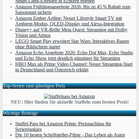
Smart‑Light‑Effekten in Echtzeit erleben
Amazon Frühlingsangebote 2026: Bis zu 45 % Rabatt zum
Saisonstart sichern
Amazon Ember Artline: Neuer Lifestyle Smart TV mit
Ambient‑Modus, QLED‑Display und Alexa‑Integration
Disney+ auf VR-Brille Meta Quest: Streaming mit Dolby
Vision und Atmos
LEGO Smart Play erweitert Star Wars: Interaktives Bauen
ohne Bildschirm startet
Amazon Echo Angebote 2026: Echo Dot Max, Echo Studio
und Echo Show jetzt deutlich günstiger für Streaming
HBO Max als Prime Video Channel: Neuer Streaming‑Start
in Deutschland und Österreich erklärt
Top-Serien zum günstigen Preis
NEU: Hier finden Sie aktuelle Staffeln zum besten Preis!
Wichtige Beiträge
Staffel-Pass bei Amazon Prime: Preisnachlass für
Serienjunkies
Die 10 besten Schriftsteller-Filme - Das Leben als Autor