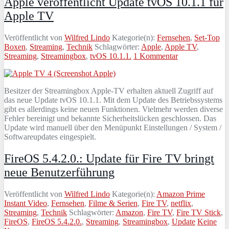
Apple veröffentlicht Update tvOS 10.1.1 für
Apple TV
Veröffentlicht von
Wilfred Lindo
Kategorie(n):
Fernsehen
,
Set-Top
Boxen
,
Streaming
,
Technik
Schlagwörter:
Apple
,
Apple TV
,
Streaming
,
Streamingbox
,
tvOS 10.1.1.
1 Kommentar
Besitzer der Streamingbox Apple-TV erhalten aktuell Zugriff auf
das neue Update tvOS 10.1.1. Mit dem Update des Betriebssystems
gibt es allerdings keine neuen Funktionen. Vielmehr werden diverse
Fehler bereinigt und bekannte Sicherheitslücken geschlossen. Das
Update wird manuell über den Menüpunkt Einstellungen / System /
Softwareupdates eingespielt.
FireOS 5.4.2.0.: Update für Fire TV bringt
neue Benutzerführung
Veröffentlicht von
Wilfred Lindo
Kategorie(n):
Amazon Prime
Instant Video
,
Fernsehen
,
Filme & Serien
,
Fire TV
,
netflix
,
Streaming
,
Technik
Schlagwörter:
Amazon
,
Fire TV
,
Fire TV Stick
,
FireOS
,
FireOS 5.4.2.0.
,
Streaming
,
Streamingbox
,
Update
Keine