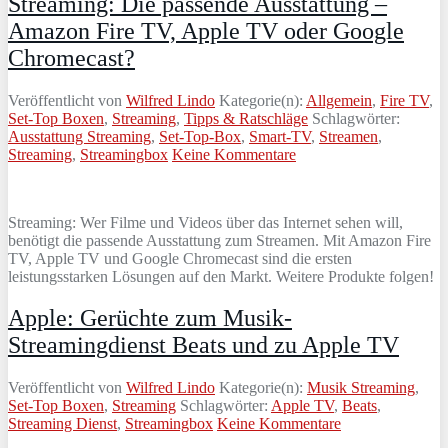
Streaming: Die passende Ausstattung –
Amazon Fire TV, Apple TV oder Google
Chromecast?
Veröffentlicht von
Wilfred Lindo
Kategorie(n):
Allgemein
,
Fire TV
,
Set-Top Boxen
,
Streaming
,
Tipps & Ratschläge
Schlagwörter:
Ausstattung Streaming
,
Set-Top-Box
,
Smart-TV
,
Streamen
,
Streaming
,
Streamingbox
Keine Kommentare
Streaming: Wer Filme und Videos über das Internet sehen will,
benötigt die passende Ausstattung zum Streamen. Mit Amazon Fire
TV, Apple TV und Google Chromecast sind die ersten
leistungsstarken Lösungen auf den Markt. Weitere Produkte folgen!
Apple: Gerüchte zum Musik-
Streamingdienst Beats und zu Apple TV
Veröffentlicht von
Wilfred Lindo
Kategorie(n):
Musik Streaming
,
Set-Top Boxen
,
Streaming
Schlagwörter:
Apple TV
,
Beats
,
Streaming Dienst
,
Streamingbox
Keine Kommentare