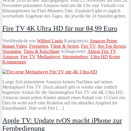
Woche 2016 an den Start gegangen. Vom 21.November bis zum 28.
November präsentiert Amazon rund um die Uhr eine Vielzahl von
Blitzangeboten im Fünf-Minuten-Takt. Zusätzlich gibt es täglich
wechselnde Angebote des Tages, die jeweils für 24 Stunden gelten.
Fire TV 4K Ultra HD für nur 84,99 Euro
Veröffentlicht von
Wilfred Lindo
Kategorie(n):
Amazon Prime
Instant Video
,
Fernsehen
,
Filme & Serien
,
Fire TV
,
Set-Top Boxen
,
Streaming
,
Tipps & Ratschläge
Schlagwörter:
Aktion Fire TV
,
Amazon
,
Fire TV
,
Mediaplayer
,
Streamingbox
,
Ultra HD
Keine
Kommentare
Lange Zeit präsentierte Amazon keinen Nachlass auf seinen
Mediaplayer Fire TV. Doch aktuell gibt es wieder eine zeitlich
begrenzte Aktion für die Streamingbox Fire TV mit 4K Ultra HD.
Amazon räumt jedem Käufer aktuell einen Rabatt von 15 Euro ein.
Dies ist wohl auch eine Reaktion auf ein aktuelles Angebot im
Einzelhandel. Hier wird Fire […]
Apple TV: Update tvOS macht iPhone zur
Fernbedienung