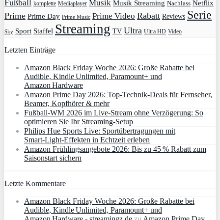
Fußball
Musik
Musik Streaming
Netflix
Mediaplayer
Nachlass
komplette
Serie
Prime
Rabatt
Prime Video
Prime Day
Reviews
Prime Music
Streaming
Ultra
Sport
Staffel
TV
Ultra HD
Video
Sky
Letzten Einträge
Amazon Black Friday Woche 2026: Große Rabatte bei
Audible, Kindle Unlimited, Paramount+ und
Amazon Hardware
Amazon Prime Day 2026: Top-Technik-Deals für Fernseher,
Beamer, Kopfhörer & mehr
Fußball-WM 2026 im Live-Stream ohne Verzögerung: So
optimieren Sie Ihr Streaming-Setup
Philips Hue Sports Live: Sportübertragungen mit
Smart‑Light‑Effekten in Echtzeit erleben
Amazon Frühlingsangebote 2026: Bis zu 45 % Rabatt zum
Saisonstart sichern
Letzte Kommentare
Amazon Black Friday Woche 2026: Große Rabatte bei
Audible, Kindle Unlimited, Paramount+ und
Amazon Hardware - streamingz.de
zu
Amazon Prime Day