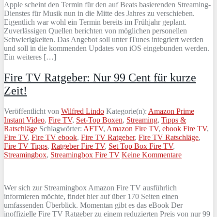
Apple scheint den Termin für den auf Beats basierenden Streaming-
Dienstes für Musik nun in die Mitte des Jahres zu verschieben.
Eigentlich war wohl ein Termin bereits im Frühjahr geplant.
Zuverlässigen Quellen berichten von möglichen personellen
Schwierigkeiten. Das Angebot soll unter iTunes integriert werden
und soll in die kommenden Updates von iOS eingebunden werden.
Ein weiteres […]
Fire TV Ratgeber: Nur 99 Cent für kurze
Zeit!
Veröffentlicht von
Wilfred Lindo
Kategorie(n):
Amazon Prime
Instant Video
,
Fire TV
,
Set-Top Boxen
,
Streaming
,
Tipps &
Ratschläge
Schlagwörter:
AFTV
,
Amazon Fire TV
,
ebook Fire TV
,
Fire TV
,
Fire TV ebook
,
Fire TV Ratgeber
,
Fire TV Ratschläge
,
Fire TV Tipps
,
Ratgeber Fire TV
,
Set Top Box Fire TV
,
Streamingbox
,
Streamingbox Fire TV
Keine Kommentare
Wer sich zur Streamingbox Amazon Fire TV ausführlich
informieren möchte, findet hier auf über 170 Seiten einen
umfassenden Überblick. Momentan gibt es das eBook Der
inoffizielle Fire TV Ratgeber zu einem reduzierten Preis von nur 99