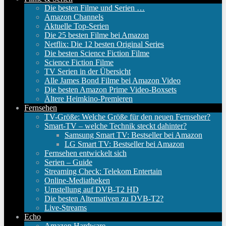
Die besten Filme und Serien …
Amazon Channels
Aktuelle Top-Serien
Die 25 besten Filme bei Amazon
Netflix: Die 12 besten Original Series
Die besten Science Fiction Filme
Science Fiction Filme
TV Serien in der Übersicht
Alle James Bond Filme bei Amazon Video
Die besten Amazon Prime Video-Boxsets
Ältere Heimkino-Premieren
Fernsehen
TV-Größe: Welche Größe für den neuen Fernseher?
Smart-TV – welche Technik steckt dahinter?
Samsung Smart TV: Bestseller bei Amazon
LG Smart TV: Bestseller bei Amazon
Fernsehen entwickelt sich
Serien – Guide
Streaming Check: Telekom Entertain
Online-Mediatheken
Umstellung auf DVB-T2 HD
Die besten Alternativen zu DVB-T2?
Live-Streams
Echo
Amazon Hardware