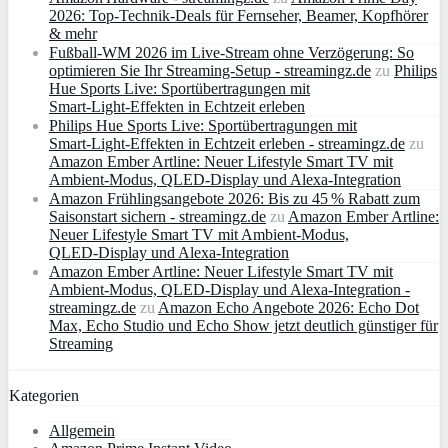
2026: Top-Technik-Deals für Fernseher, Beamer, Kopfhörer
& mehr
Fußball-WM 2026 im Live-Stream ohne Verzögerung: So
optimieren Sie Ihr Streaming-Setup - streamingz.de
zu
Philips
Hue Sports Live: Sportübertragungen mit
Smart‑Light‑Effekten in Echtzeit erleben
Philips Hue Sports Live: Sportübertragungen mit
Smart‑Light‑Effekten in Echtzeit erleben - streamingz.de
zu
Amazon Ember Artline: Neuer Lifestyle Smart TV mit
Ambient‑Modus, QLED‑Display und Alexa‑Integration
Amazon Frühlingsangebote 2026: Bis zu 45 % Rabatt zum
Saisonstart sichern - streamingz.de
zu
Amazon Ember Artline:
Neuer Lifestyle Smart TV mit Ambient‑Modus,
QLED‑Display und Alexa‑Integration
Amazon Ember Artline: Neuer Lifestyle Smart TV mit
Ambient‑Modus, QLED‑Display und Alexa‑Integration -
streamingz.de
zu
Amazon Echo Angebote 2026: Echo Dot
Max, Echo Studio und Echo Show jetzt deutlich günstiger für
Streaming
Kategorien
Allgemein