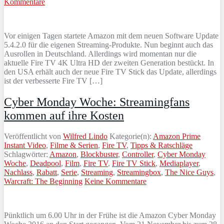
Kommentare
Vor einigen Tagen startete Amazon mit dem neuen Software Update
5.4.2.0 für die eigenen Streaming-Produkte. Nun beginnt auch das
Ausrollen in Deutschland. Allerdings wird momentan nur die
aktuelle Fire TV 4K Ultra HD der zweiten Generation bestückt. In
den USA erhält auch der neue Fire TV Stick das Update, allerdings
ist der verbesserte Fire TV […]
Cyber Monday Woche: Streamingfans
kommen auf ihre Kosten
Veröffentlicht von
Wilfred Lindo
Kategorie(n):
Amazon Prime
Instant Video
,
Filme & Serien
,
Fire TV
,
Tipps & Ratschläge
Schlagwörter:
Amazon
,
Blockbuster
,
Controller
,
Cyber Monday
Woche
,
Deadpool
,
Film
,
Fire TV
,
Fire TV Stick
,
Mediaplayer
,
Nachlass
,
Rabatt
,
Serie
,
Streaming
,
Streamingbox
,
The Nice Guys
,
Warcraft: The Beginning
Keine Kommentare
Pünktlich um 6.00 Uhr in der Frühe ist die Amazon Cyber Monday