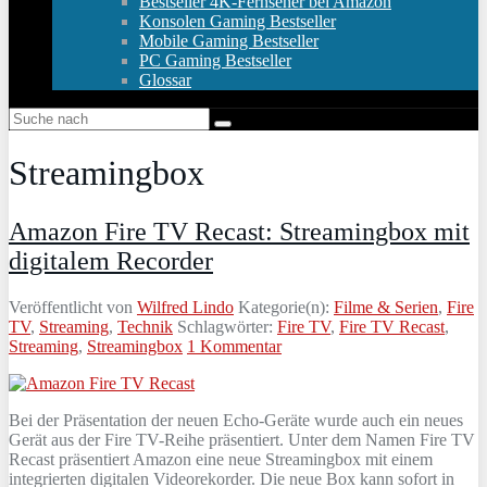
Bestseller 4K-Fernseher bei Amazon
Konsolen Gaming Bestseller
Mobile Gaming Bestseller
PC Gaming Bestseller
Glossar
Streamingbox
Amazon Fire TV Recast: Streamingbox mit
digitalem Recorder
Veröffentlicht von
Wilfred Lindo
Kategorie(n):
Filme & Serien
,
Fire
TV
,
Streaming
,
Technik
Schlagwörter:
Fire TV
,
Fire TV Recast
,
Streaming
,
Streamingbox
1 Kommentar
Bei der Präsentation der neuen Echo-Geräte wurde auch ein neues
Gerät aus der Fire TV-Reihe präsentiert. Unter dem Namen Fire TV
Recast präsentiert Amazon eine neue Streamingbox mit einem
integrierten digitalen Videorekorder. Die neue Box kann sofort in