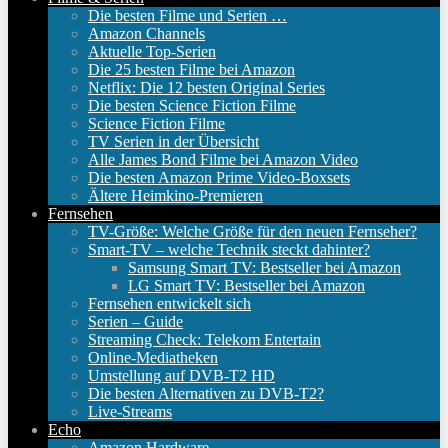
Die besten Filme und Serien …
Amazon Channels
Aktuelle Top-Serien
Die 25 besten Filme bei Amazon
Netflix: Die 12 besten Original Series
Die besten Science Fiction Filme
Science Fiction Filme
TV Serien in der Übersicht
Alle James Bond Filme bei Amazon Video
Die besten Amazon Prime Video-Boxsets
Ältere Heimkino-Premieren
Fernsehen
TV-Größe: Welche Größe für den neuen Fernseher?
Smart-TV – welche Technik steckt dahinter?
Samsung Smart TV: Bestseller bei Amazon
LG Smart TV: Bestseller bei Amazon
Fernsehen entwickelt sich
Serien – Guide
Streaming Check: Telekom Entertain
Online-Mediatheken
Umstellung auf DVB-T2 HD
Die besten Alternativen zu DVB-T2?
Live-Streams
Echo
Amazon Hardware