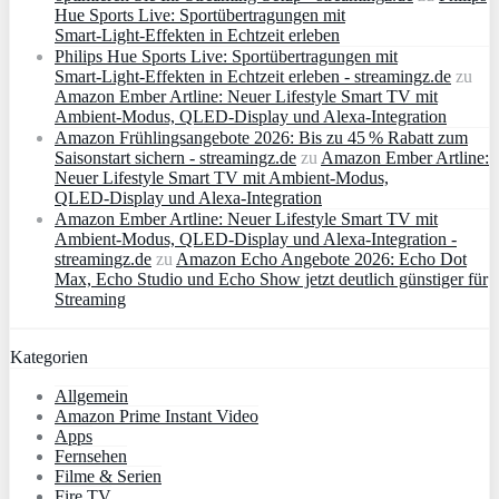
Hue Sports Live: Sportübertragungen mit
Smart‑Light‑Effekten in Echtzeit erleben
Philips Hue Sports Live: Sportübertragungen mit
Smart‑Light‑Effekten in Echtzeit erleben - streamingz.de
zu
Amazon Ember Artline: Neuer Lifestyle Smart TV mit
Ambient‑Modus, QLED‑Display und Alexa‑Integration
Amazon Frühlingsangebote 2026: Bis zu 45 % Rabatt zum
Saisonstart sichern - streamingz.de
zu
Amazon Ember Artline:
Neuer Lifestyle Smart TV mit Ambient‑Modus,
QLED‑Display und Alexa‑Integration
Amazon Ember Artline: Neuer Lifestyle Smart TV mit
Ambient‑Modus, QLED‑Display und Alexa‑Integration -
streamingz.de
zu
Amazon Echo Angebote 2026: Echo Dot
Max, Echo Studio und Echo Show jetzt deutlich günstiger für
Streaming
Kategorien
Allgemein
Amazon Prime Instant Video
Apps
Fernsehen
Filme & Serien
Fire TV