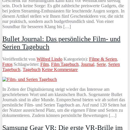
Geschenk für Streamingfans kann kurz vor Weihnachten stressig
sein. Doch keine Sorge: Es gibt zahlreiche preiswerte Gadgets, die
bei jedem Streaming-Enthusiasten für leuchtende Augen sorgen. In
diesem Artikel stellen wir Ihnen fünf Geschenkideen vor, die nicht
nur praktisch, sondern auch budgetfreundlich sind. Von einer
Soundbar für besseren Klang bis […]
Bullet Journal: Das persönliche Film- und
Serien Tagebuch
Veröffentlicht von
Wilfred Lindo
Kategorie(n):
Filme & Serien
,
Fotos
Schlagwörter:
Film
,
Film Tagebuch
,
Journal
,
Serie
,
Serien
Tagebuch
,
Tagebuch
Keine Kommentare
In Zeiten der Digitalisierung steigt wieder das Interesse am
geschriebenen Wort und am klassischen Buch. Sogenannte Bullet
Journals sind in aller Munde. Entsprechend bieten wir ab sofort das
persönliche Film- und Serien Tagebuch an. Auf rund 120 Seiten hat
der Nutzer ausreichend Platz, um die eigenen Filme und Serien zu
dokumentieren. Zudem können persönliche Bewertungen […]
Samsung Gear VR: Die erste VR-Brille im