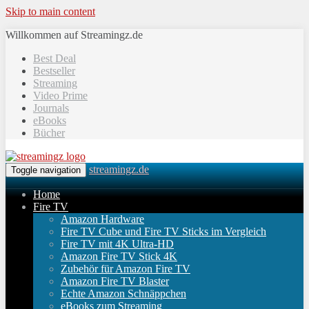
Skip to main content
Willkommen auf Streamingz.de
Best Deal
Bestseller
Streaming
Video Prime
Journals
eBooks
Bücher
streamingz.de
Toggle navigation
Home
Fire TV
Amazon Hardware
Fire TV Cube und Fire TV Sticks im Vergleich
Fire TV mit 4K Ultra-HD
Amazon Fire TV Stick 4K
Zubehör für Amazon Fire TV
Amazon Fire TV Blaster
Echte Amazon Schnäppchen
eBooks zum Streaming