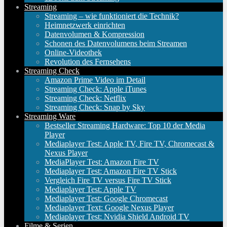
Streaming
Streaming – wie funktioniert die Technik?
Heimnetzwerk einrichten
Datenvolumen & Kompression
Schonen des Datenvolumens beim Streamen
Online-Videothek
Revolution des Fernsehens
Streaming Check
Amazon Prime Video im Detail
Streaming Check: Apple iTunes
Streaming Check: Netflix
Streaming Check: Snap by Sky
Streaming Ware
Bestseller Streaming Hardware: Top 10 der Media
Player
Mediaplayer Test: Apple TV, Fire TV, Chromecast &
Nexus Player
MediaPlayer Test: Amazon Fire TV
Mediaplayer Test: Amazon Fire TV Stick
Vergleich Fire TV versus Fire TV Stick
Mediaplayer Test: Apple TV
Mediaplayer Test: Google Chromecast
Mediaplayer Text: Google Nexus Player
Mediaplayer Test: Nvidia Shield Android TV
Filme & Serien