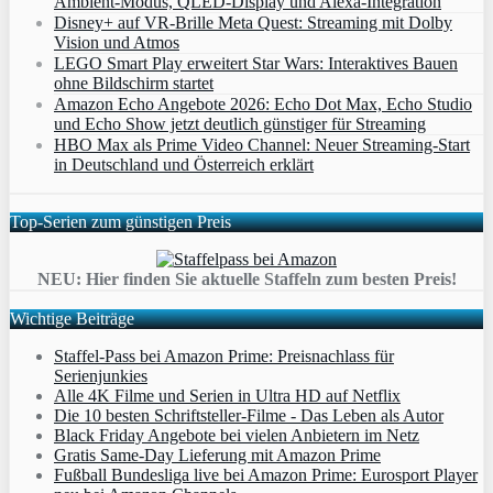
Ambient‑Modus, QLED‑Display und Alexa‑Integration
Disney+ auf VR-Brille Meta Quest: Streaming mit Dolby
Vision und Atmos
LEGO Smart Play erweitert Star Wars: Interaktives Bauen
ohne Bildschirm startet
Amazon Echo Angebote 2026: Echo Dot Max, Echo Studio
und Echo Show jetzt deutlich günstiger für Streaming
HBO Max als Prime Video Channel: Neuer Streaming‑Start
in Deutschland und Österreich erklärt
Top-Serien zum günstigen Preis
NEU: Hier finden Sie aktuelle Staffeln zum besten Preis!
Wichtige Beiträge
Staffel-Pass bei Amazon Prime: Preisnachlass für
Serienjunkies
Alle 4K Filme und Serien in Ultra HD auf Netflix
Die 10 besten Schriftsteller-Filme - Das Leben als Autor
Black Friday Angebote bei vielen Anbietern im Netz
Gratis Same-Day Lieferung mit Amazon Prime
Fußball Bundesliga live bei Amazon Prime: Eurosport Player