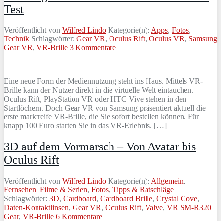
Test
Veröffentlicht von
Wilfred Lindo
Kategorie(n):
Apps
,
Fotos
,
Technik
Schlagwörter:
Gear VR
,
Oculus Rift
,
Oculus VR
,
Samsung
Gear VR
,
VR-Brille
3 Kommentare
Eine neue Form der Mediennutzung steht ins Haus. Mittels VR-
Brille kann der Nutzer direkt in die virtuelle Welt eintauchen.
Oculus Rift, PlayStation VR oder HTC Vive stehen in den
Startlöchern. Doch Gear VR von Samsung präsentiert aktuell die
erste marktreife VR-Brille, die Sie sofort bestellen können. Für
knapp 100 Euro starten Sie in das VR-Erlebnis. […]
3D auf dem Vormarsch – Von Avatar bis
Oculus Rift
Veröffentlicht von
Wilfred Lindo
Kategorie(n):
Allgemein
,
Fernsehen
,
Filme & Serien
,
Fotos
,
Tipps & Ratschläge
Schlagwörter:
3D
,
Cardboard
,
Cardboard Brille
,
Crystal Cove
,
Daten-Kontaktlinsen
,
Gear VR
,
Oculus Rift
,
Valve
,
VR SM-R320
Gear
,
VR-Brille
6 Kommentare