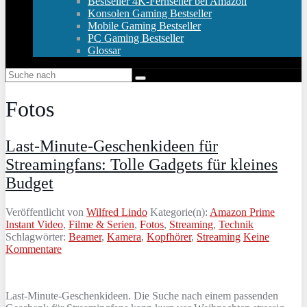
Bestseller 4K-Fernseher bei Amazon
Konsolen Gaming Bestseller
Mobile Gaming Bestseller
PC Gaming Bestseller
Glossar
Fotos
Last-Minute-Geschenkideen für
Streamingfans: Tolle Gadgets für kleines
Budget
Veröffentlicht von
Wilfred Lindo
Kategorie(n):
Amazon Prime
Instant Video
,
Filme & Serien
,
Fotos
,
Streaming
,
Technik
Schlagwörter:
Beamer
,
Kamera
,
Kopfhörer
,
Streaming
Keine
Kommentare
Last-Minute-Geschenkideen. Die Suche nach einem passenden