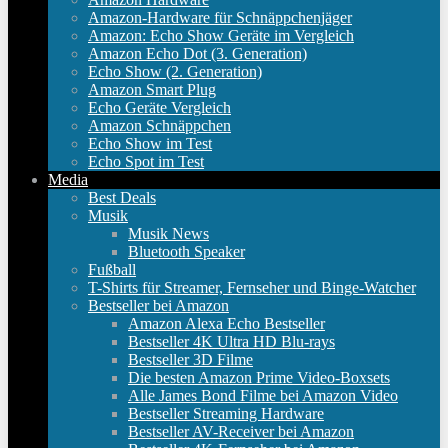
Amazon-Hardware für Schnäppchenjäger
Amazon: Echo Show Geräte im Vergleich
Amazon Echo Dot (3. Generation)
Echo Show (2. Generation)
Amazon Smart Plug
Echo Geräte Vergleich
Amazon Schnäppchen
Echo Show im Test
Echo Spot im Test
Media
Best Deals
Musik
Musik News
Bluetooth Speaker
Fußball
T-Shirts für Streamer, Fernseher und Binge-Watcher
Bestseller bei Amazon
Amazon Alexa Echo Bestseller
Bestseller 4K Ultra HD Blu-rays
Bestseller 3D Filme
Die besten Amazon Prime Video-Boxsets
Alle James Bond Filme bei Amazon Video
Bestseller Streaming Hardware
Bestseller AV-Receiver bei Amazon