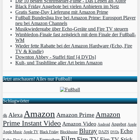
Die 10 besten Schriftsteller-Filme - Das Leben als Autor
Black Friday Angebote bei vielen Anbietern im Netz
Gratis Same-Day Lieferung mit Amazon Prime
Fußball Bundesliga live bei Amazon Prime: Eurosport Player
neu bei Amazon Channels
Musikwiedergabe über Echo-Geräte und Fire TV steuern
Wimbledon-Finale fast zeitgleich mit dem Finale der Fußball-
WM
Wieder fette Rabatte bei der Amazon Hardware (Echo, Fire
TV & Kindle)
Downton Abbey - Staffel fünf [4 DVDs]
Kult- und Trashfilme aller Art beim Amazon
Jetzt anschauen! Alles nur Fußball!
Schlagwörter
Amazon
Amazon
Amazon Prime
Alexa
4k
Prime Instant Video
Amazon Video
Angebot
Apple
Android
Bluray
Echo
Apple Music
Apple TV
Blockbuster
DAZN
Black Friday
DVDs
Film
Fire TV
Fire TV Stick
Fernsehen