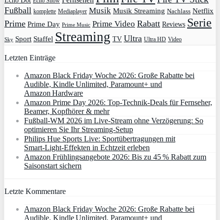
Echo Dot
Echo Show
Fußball
Musik
Musik Streaming
Netflix
Mediaplayer
Nachlass
komplette
Serie
Prime
Rabatt
Prime Video
Prime Day
Reviews
Prime Music
Streaming
Ultra
Sport
Staffel
TV
Ultra HD
Video
Sky
Letzten Einträge
Amazon Black Friday Woche 2026: Große Rabatte bei
Audible, Kindle Unlimited, Paramount+ und
Amazon Hardware
Amazon Prime Day 2026: Top-Technik-Deals für Fernseher,
Beamer, Kopfhörer & mehr
Fußball-WM 2026 im Live-Stream ohne Verzögerung: So
optimieren Sie Ihr Streaming-Setup
Philips Hue Sports Live: Sportübertragungen mit
Smart‑Light‑Effekten in Echtzeit erleben
Amazon Frühlingsangebote 2026: Bis zu 45 % Rabatt zum
Saisonstart sichern
Letzte Kommentare
Amazon Black Friday Woche 2026: Große Rabatte bei
Audible, Kindle Unlimited, Paramount+ und