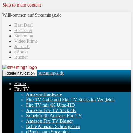
Skip to main content
Willkommen auf Streamingz.de
Best Deal
Bestseller
Streaming
Video Prime
Journals
eBooks
Bücher
streamingz.de
Toggle navigation
Home
Fire TV
Amazon Hardware
Fire TV Cube und Fire TV Sticks im Vergleich
Fire TV mit 4K Ultra-HD
Amazon Fire TV Stick 4K
Zubehör für Amazon Fire TV
Amazon Fire TV Blaster
Echte Amazon Schnäppchen
eBooks zum Streaming