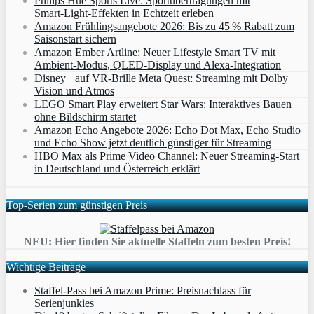
Philips Hue Sports Live: Sportübertragungen mit
Smart‑Light‑Effekten in Echtzeit erleben
Amazon Frühlingsangebote 2026: Bis zu 45 % Rabatt zum
Saisonstart sichern
Amazon Ember Artline: Neuer Lifestyle Smart TV mit
Ambient‑Modus, QLED‑Display und Alexa‑Integration
Disney+ auf VR-Brille Meta Quest: Streaming mit Dolby
Vision und Atmos
LEGO Smart Play erweitert Star Wars: Interaktives Bauen
ohne Bildschirm startet
Amazon Echo Angebote 2026: Echo Dot Max, Echo Studio
und Echo Show jetzt deutlich günstiger für Streaming
HBO Max als Prime Video Channel: Neuer Streaming‑Start
in Deutschland und Österreich erklärt
Top-Serien zum günstigen Preis
NEU: Hier finden Sie aktuelle Staffeln zum besten Preis!
Wichtige Beiträge
Staffel-Pass bei Amazon Prime: Preisnachlass für
Serienjunkies