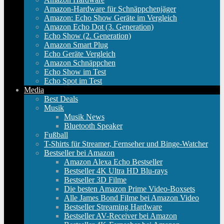
Amazon-Hardware für Schnäppchenjäger
Amazon: Echo Show Geräte im Vergleich
Amazon Echo Dot (3. Generation)
Echo Show (2. Generation)
Amazon Smart Plug
Echo Geräte Vergleich
Amazon Schnäppchen
Echo Show im Test
Echo Spot im Test
Media
Best Deals
Musik
Musik News
Bluetooth Speaker
Fußball
T-Shirts für Streamer, Fernseher und Binge-Watcher
Bestseller bei Amazon
Amazon Alexa Echo Bestseller
Bestseller 4K Ultra HD Blu-rays
Bestseller 3D Filme
Die besten Amazon Prime Video-Boxsets
Alle James Bond Filme bei Amazon Video
Bestseller Streaming Hardware
Bestseller AV-Receiver bei Amazon