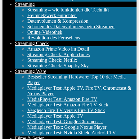
Streaming
Streaming – wie funktioniert die Technik?
Heimnetzwerk einrichten
Datenvolumen & Kompression
Schonen des Datenvolumens beim Streamen
Online-Videothek
Revolution des Fernsehens
Streaming Check
Amazon Prime Video im Detail
Streaming Check: Apple iTunes
Streaming Check: Netflix
Streaming Check: Snap by Sky
Streaming Ware
Bestseller Streaming Hardware: Top 10 der Media
Player
Mediaplayer Test: Apple TV, Fire TV, Chromecast &
Nexus Player
MediaPlayer Test: Amazon Fire TV
Mediaplayer Test: Amazon Fire TV Stick
Vergleich Fire TV versus Fire TV Stick
Mediaplayer Test: Apple TV
Mediaplayer Test: Google Chromecast
Mediaplayer Text: Google Nexus Player
Mediaplayer Test: Nvidia Shield Android TV
Filme & Serien