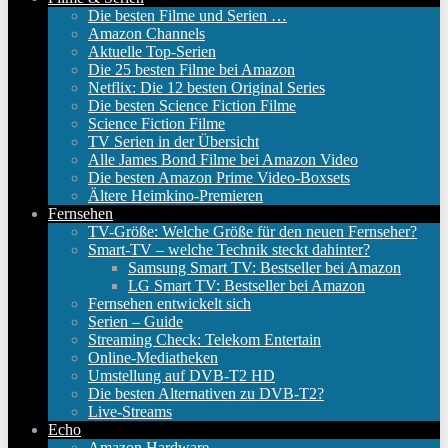
Die besten Filme und Serien …
Amazon Channels
Aktuelle Top-Serien
Die 25 besten Filme bei Amazon
Netflix: Die 12 besten Original Series
Die besten Science Fiction Filme
Science Fiction Filme
TV Serien in der Übersicht
Alle James Bond Filme bei Amazon Video
Die besten Amazon Prime Video-Boxsets
Ältere Heimkino-Premieren
Fernsehen
TV-Größe: Welche Größe für den neuen Fernseher?
Smart-TV – welche Technik steckt dahinter?
Samsung Smart TV: Bestseller bei Amazon
LG Smart TV: Bestseller bei Amazon
Fernsehen entwickelt sich
Serien – Guide
Streaming Check: Telekom Entertain
Online-Mediatheken
Umstellung auf DVB-T2 HD
Die besten Alternativen zu DVB-T2?
Live-Streams
Echo
Amazon Hardware