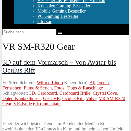
Bestseller 4K-Fernseher bei Amazon
Konsolen Gaming Bestseller
Mobile Gaming Bestseller
PC Gaming Bestseller
Glossar
VR SM-R320 Gear
3D auf dem Vormarsch – Von Avatar bis
Oculus Rift
Veröffentlicht von
Wilfred Lindo
Kategorie(n):
Allgemein
,
Fernsehen
,
Filme & Serien
,
Fotos
,
Tipps & Ratschläge
Schlagwörter:
3D
,
Cardboard
,
Cardboard Brille
,
Crystal Cove
,
Daten-Kontaktlinsen
,
Gear VR
,
Oculus Rift
,
Valve
,
VR SM-R320
Gear
,
VR-Brille
6 Kommentare
Einer der wichtigsten Trends im Bereich der Medien ist
zweifelsohne der 3D-Genuss im Kino und im heimischen Umfeld.