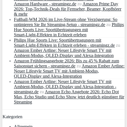
Amazon Hardware - streamingz.de
zu
Amazon Prime Day
2026: Top-Technik-Deals für Fernseher, Beamer, Kopfhörer
& mehr
Fußball-WM 2026 im Live-Stream ohne Verzögerung: So
optimieren Sie Ihr Streaming-Setup - streamingz.de
zu
Philips
Hue Sports Live: Sportübertragungen mit
Smart‑Light‑Effekten in Echtzeit erleben
Philips Hue Sports Live: Sportübertragungen mit
Smart‑Light‑Effekten in Echtzeit erleben - streamingz.de
zu
Amazon Ember Artline: Neuer Lifestyle Smart TV mit
Ambient‑Modus, QLED‑Display und Alexa‑Integration
Amazon Frühlingsangebote 2026: Bis zu 45 % Rabatt zum
Saisonstart sichern - streamingz.de
zu
Amazon Ember Artline:
Neuer Lifestyle Smart TV mit Ambient‑Modus,
QLED‑Display und Alexa‑Integration
Amazon Ember Artline: Neuer Lifestyle Smart TV mit
Ambient‑Modus, QLED‑Display und Alexa‑Integration -
streamingz.de
zu
Amazon Echo Angebote 2026: Echo Dot
Max, Echo Studio und Echo Show jetzt deutlich günstiger für
Streaming
Kategorien
Allgemein