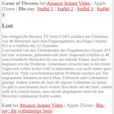
Game of Thrones
bei
Amazon Instant Video
| Apple
iTunes |
Blu-ray
:
Staffel 1
|
Staffel 2
|
Staffel 3
|
Staffel
4
Lost
Die erfolgreiche Mystery TV-Serie LOST schildert das Überleben
von 48 Menschen nach dem Flugzeugabsturz des Fluges Oceanic
815 in 6 Staffeln mit 121 Episoden.
Lost handelt von den Überlebenden des Flugabsturzes Oceanic 815
auf eine verlassene, geheimnisvolle Insel. Insgesamt schaffen es 48
unterschiedliche Menschen bis aus das rettende Eiland, doch hier
beginnen erst die Probleme. Gemeinsam versucht man in den ersten
Tagen sein Leben in den Griff zu bekommen, was nicht immer ganz
einfach ist. Viele zwischenmenschliche Probleme tauchen auf. Die
angespannte Situation ist durch Hass, Eifersucht und Geheimnisse
geprägt. Zudem scheint die Insel ihr eigenes Geheimnis zu haben.
So gibt es anscheinend noch weitere Bewohner auf der Insel, zudem
stellt sich schnell heraus, dass auf der abgelegenen Insel für den
Menschen unbekannte Kräfte walten.
Lost
bei
Amazon Instant Video
| Apple iTunes |
Blu-
ray: die vollständige Serie