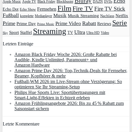
Bluray
Echo
Apple Music
Apple TV
Blockbuster
DAZN
Black Friday
DVDs
Film
Fire TV
Fire TV Stick
Fernsehen
Echo Dot
Echo Show
Fußball
Musik
Musik Streaming
Netflix
Mediaplayer
Nachlass
komplette
Serie
Prime
Rabatt
Prime Video
Prime Day
Reviews
Prime Music
Streaming
Ultra
Sport
Staffel
TV
Ultra HD
Video
Sky
Letzten Einträge
Amazon Black Friday Woche 2026: Große Rabatte bei
Audible, Kindle Unlimited, Paramount+ und
Amazon Hardware
Amazon Prime Day 2026: Top-Technik-Deals für Fernseher,
Beamer, Kopfhörer & mehr
Fußball-WM 2026 im Live-Stream ohne Verzögerung: So
optimieren Sie Ihr Streaming-Setup
Philips Hue Sports Live: Sportübertragungen mit
Smart‑Light‑Effekten in Echtzeit erleben
Amazon Frühlingsangebote 2026: Bis zu 45 % Rabatt zum
Saisonstart sichern
Letzte Kommentare