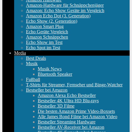
Amazon-Hardware für Schnäppchenjäger
Amazon: Echo Show Geräte im Vergleich
Amazon Echo Dot (3. Generation)
Echo Show (2. Generation)
Amazon Smart Plug
Echo Geräte Vergleich
Amazon Schnäppchen
Echo Show im Test
Echo Spot im Test
Media
Best Deals
Musik
Musik News
Bluetooth Speaker
Fußball
T-Shirts für Streamer, Fernseher und Binge-Watcher
Bestseller bei Amazon
Amazon Alexa Echo Bestseller
Bestseller 4K Ultra HD Blu-rays
Bestseller 3D Filme
Die besten Amazon Prime Video-Boxsets
Alle James Bond Filme bei Amazon Video
Bestseller Streaming Hardware
Bestseller AV-Receiver bei Amazon