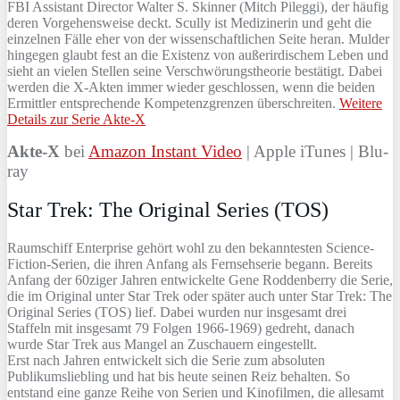
FBI Assistant Director Walter S. Skinner (Mitch Pileggi), der häufig
deren Vorgehensweise deckt. Scully ist Medizinerin und geht die
einzelnen Fälle eher von der wissenschaftlichen Seite heran. Mulder
hingegen glaubt fest an die Existenz von außerirdischem Leben und
sieht an vielen Stellen seine Verschwörungstheorie bestätigt. Dabei
werden die X-Akten immer wieder geschlossen, wenn die beiden
Ermittler entsprechende Kompetenzgrenzen überschreiten.
Weitere
Details zur Serie Akte-X
Akte-X
bei
Amazon Instant Video
| Apple iTunes | Blu-
ray
Star Trek: The Original Series (TOS)
Raumschiff Enterprise gehört wohl zu den bekanntesten Science-
Fiction-Serien, die ihren Anfang als Fernsehserie begann. Bereits
Anfang der 60ziger Jahren entwickelte Gene Roddenberry die Serie,
die im Original unter Star Trek oder später auch unter Star Trek: The
Original Series (TOS) lief. Dabei wurden nur insgesamt drei
Staffeln mit insgesamt 79 Folgen 1966-1969) gedreht, danach
wurde Star Trek aus Mangel an Zuschauern eingestellt.
Erst nach Jahren entwickelt sich die Serie zum absoluten
Publikumsliebling und hat bis heute seinen Reiz behalten. So
entstand eine ganze Reihe von Serien und Kinofilmen, die allesamt