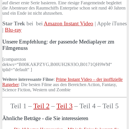
auf dieser erste Serie basieren. Eine riesige Fangemeinde begleitet
die Abenteuer des Raumschiffs Enterprise schon seit rund 40 Jahren
und ein Ende ist nicht abzusehen.
Star Trek
bei bei
Amazon Instant Video
| Apple iTunes
|
Blu-ray
Unsere Empfehlung: der passende Mediaplayer zm
Filmgenuss
[comparezon
dekws=“B00KAKPZYG,B00UH2K93O,B0171QH9WM“
tplid=“default“ ]
Weitere interessante Filme
:
Prime Instant Video – der inoffizielle
Ratgeber
: Die besten Filme aus den Bereichen Action, Fantasy,
Science Fiction, Western und Zombie
Teil 1 –
Teil 2
–
Teil 3
– Teil 4 – Teil 5
Ähnliche Beträge - die Sie interessieren