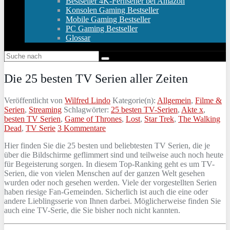
Bestseller 4K-Fernseher bei Amazon
Konsolen Gaming Bestseller
Mobile Gaming Bestseller
PC Gaming Bestseller
Glossar
Die 25 besten TV Serien aller Zeiten
Veröffentlicht von
Wilfred Lindo
Kategorie(n):
Allgemein
,
Filme &
Serien
,
Streaming
Schlagwörter:
25 besten TV-Serien
,
Akte x
,
besten TV Serien
,
Game of Thrones
,
Lost
,
Star Trek
,
The Walking
Dead
,
TV Serie
3 Kommentare
Hier finden Sie die 25 besten und beliebtesten TV Serien, die je
über die Bildschirme geflimmert sind und teilweise auch noch heute
für Begeisterung sorgen. In diesem Top-Ranking geht es um TV-
Serien, die von vielen Menschen auf der ganzen Welt gesehen
wurden oder noch gesehen werden. Viele der vorgestellten Serien
haben riesige Fan-Gemeinden. Sicherlich ist auch die eine oder
andere Lieblingsserie von Ihnen darbei. Möglicherweise finden Sie
auch eine TV-Serie, die Sie bisher noch nicht kannten.