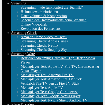
Streaming
Streaming – wie funktioniert die Technik?
Heimnetzwerk einrichten
Datenvolumen & Kompression
Schonen des Datenvolumens beim Streamen
Online-Videothek
Revolution des Fernsehens
Streaming Check
Amazon Prime Video im Detail
Streaming Check: Apple iTunes
Streaming Check: Netflix
Streaming Check: Snap by Sky
Streaming Ware
Bestseller Streaming Hardware: Top 10 der Media
Player
Mediaplayer Test: Apple TV, Fire TV, Chromecast &
Nexus Player
MediaPlayer Test: Amazon Fire TV
Mediaplayer Test: Amazon Fire TV Stick
Vergleich Fire TV versus Fire TV Stick
Mediaplayer Test: Apple TV
Mediaplayer Test: Google Chromecast
Mediaplayer Text: Google Nexus Player
Mediaplayer Test: Nvidia Shield Android TV
Filme & Serien