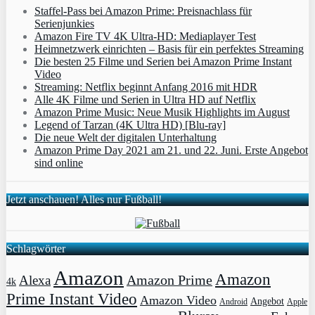
Staffel-Pass bei Amazon Prime: Preisnachlass für
Serienjunkies
Amazon Fire TV 4K Ultra-HD: Mediaplayer Test
Heimnetzwerk einrichten – Basis für ein perfektes Streaming
Die besten 25 Filme und Serien bei Amazon Prime Instant
Video
Streaming: Netflix beginnt Anfang 2016 mit HDR
Alle 4K Filme und Serien in Ultra HD auf Netflix
Amazon Prime Music: Neue Musik Highlights im August
Legend of Tarzan (4K Ultra HD) [Blu-ray]
Die neue Welt der digitalen Unterhaltung
Amazon Prime Day 2021 am 21. und 22. Juni. Erste Angebot
sind online
Jetzt anschauen! Alles nur Fußball!
Schlagwörter
Amazon
Amazon
Amazon Prime
Alexa
4k
Prime Instant Video
Amazon Video
Angebot
Apple
Android