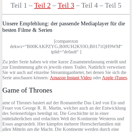
Teil 1 –
Teil 2
–
Teil 3
– Teil 4 – Teil 5
Unsere Empfehlung: der passende Mediaplayer für die
besten Filme & Serien
[comparezon
dekws=“B00KAKPZYG,B00UH2K93O,B0171QH9WM“
tplid=“default“ ]
Zu jeder Serie haben wir eine kurze Zusammenfassung erstellt und
zur Einstimmung gibt es jeweils einen Trailer. Natürlich verweisen
Sie wir auch auf einzelne Streaminganbieter, bei denen Sie sich die
Serie anschauen können:
Amazon Instant Video
oder
Apple iTunes
.
Game of Thrones
ame of Thrones basiert auf der Romanreihe Das Lied von Eis und
Feuer von George R. R. Martin, welcher auch an der Entwicklung
des Serienerfolges beteiligt ist. Die Geschichte ist in einer
mittelalterlichen und erdachten Welt der Kontinente Westeros und
Essos angesiedelt. Hier kämpfen mehrere Herrscherfamilien mit
allen Mitteln um die Macht. Die Kontinente werden durch eine