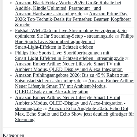
Amazon Black Friday Woche 2026: Große Rabatte bei
Audible, Kindle Unlimited, Paramount+ und
Amazon Hardware - streamingz.de
zu
Amazon Prime Day
2026: Top-Technik-Deals für Fernseher, Beamer, Kopfhörer
& mehr
Fußball-WM 2026 im Live-Stream ohne Verzögerung: So
optimieren Sie Ihr Streaming-Setup - streamingz.de
zu
Philips
Hue Sports Live: Sportübertragungen mit
Smart‑Light‑Effekten in Echtzeit erleben
Philips Hue Sports Live: Sportübertragungen mit
Smart‑Light‑Effekten in Echtzeit erleben - streamingz.de
zu
Amazon Ember Artline: Neuer Lifestyle Smart TV mit
Ambient‑Modus, QLED‑Display und Alexa‑Integration
Amazon Frühlingsangebote 2026: Bis zu 45 % Rabatt zum
Saisonstart sichern - streamingz.de
zu
Amazon Ember Artline:
Neuer Lifestyle Smart TV mit Ambient‑Modus,
QLED‑Display und Alexa‑Integration
Amazon Ember Artline: Neuer Lifestyle Smart TV mit
Ambient‑Modus, QLED‑Display und Alexa‑Integration -
streamingz.de
zu
Amazon Echo Angebote 2026: Echo Dot
Max, Echo Studio und Echo Show jetzt deutlich günstiger für
Streaming
Kategorien