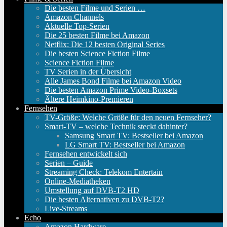
Die besten Filme und Serien …
Amazon Channels
Aktuelle Top-Serien
Die 25 besten Filme bei Amazon
Netflix: Die 12 besten Original Series
Die besten Science Fiction Filme
Science Fiction Filme
TV Serien in der Übersicht
Alle James Bond Filme bei Amazon Video
Die besten Amazon Prime Video-Boxsets
Ältere Heimkino-Premieren
Fernsehen
TV-Größe: Welche Größe für den neuen Fernseher?
Smart-TV – welche Technik steckt dahinter?
Samsung Smart TV: Bestseller bei Amazon
LG Smart TV: Bestseller bei Amazon
Fernsehen entwickelt sich
Serien – Guide
Streaming Check: Telekom Entertain
Online-Mediatheken
Umstellung auf DVB-T2 HD
Die besten Alternativen zu DVB-T2?
Live-Streams
Echo
Amazon Hardware