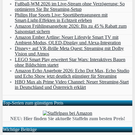
Fußball-WM 2026 im Live-Stream ohne Verzögerung: So
optimieren Sie Ihr Streaming-Setup
Philips Hue Sports Live: Sportübertragungen mit
Smart‑Light‑Effekten in Echtzeit erleben
Amazon Frühlingsangebote 2026: Bis zu 45 % Rabatt zum
Saisonstart sichern
Amazon Ember Artline: Neuer Lifestyle Smart TV mit
Ambient‑Modus, QLED‑Display und Alexa‑Integration
Disney+ auf VR-Brille Meta Quest: Streaming mit Dolby
Vision und Atmos
LEGO Smart Play erweitert Star Wars: Interaktives Bauen
ohne Bildschirm startet
Amazon Echo Angebote 2026: Echo Dot Max, Echo Studio
und Echo Show jetzt deutlich günstiger für Streaming
HBO Max als Prime Video Channel: Neuer Streaming‑Start
in Deutschland und Österreich erklärt
Top-Serien zum günstigen Preis
NEU: Hier finden Sie aktuelle Staffeln zum besten Preis!
Wichtige Beiträge