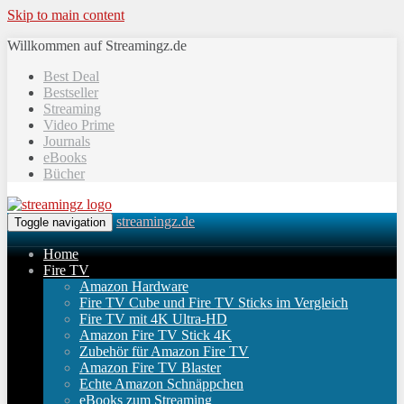
Skip to main content
Willkommen auf Streamingz.de
Best Deal
Bestseller
Streaming
Video Prime
Journals
eBooks
Bücher
streamingz.de
Toggle navigation
Home
Fire TV
Amazon Hardware
Fire TV Cube und Fire TV Sticks im Vergleich
Fire TV mit 4K Ultra-HD
Amazon Fire TV Stick 4K
Zubehör für Amazon Fire TV
Amazon Fire TV Blaster
Echte Amazon Schnäppchen
eBooks zum Streaming