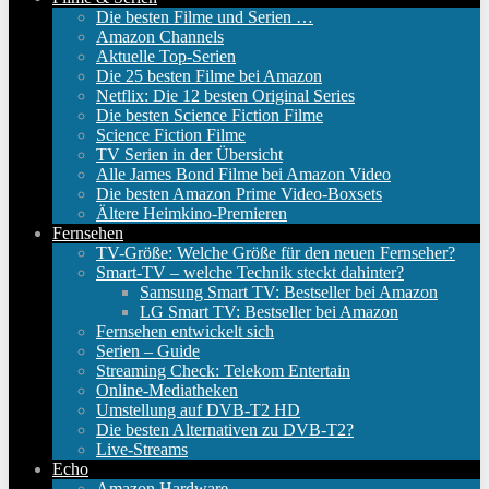
Die besten Filme und Serien …
Amazon Channels
Aktuelle Top-Serien
Die 25 besten Filme bei Amazon
Netflix: Die 12 besten Original Series
Die besten Science Fiction Filme
Science Fiction Filme
TV Serien in der Übersicht
Alle James Bond Filme bei Amazon Video
Die besten Amazon Prime Video-Boxsets
Ältere Heimkino-Premieren
Fernsehen
TV-Größe: Welche Größe für den neuen Fernseher?
Smart-TV – welche Technik steckt dahinter?
Samsung Smart TV: Bestseller bei Amazon
LG Smart TV: Bestseller bei Amazon
Fernsehen entwickelt sich
Serien – Guide
Streaming Check: Telekom Entertain
Online-Mediatheken
Umstellung auf DVB-T2 HD
Die besten Alternativen zu DVB-T2?
Live-Streams
Echo
Amazon Hardware