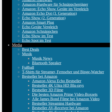
Amazon-Hardware für Schnäppchenjäger
Amazon: Echo Show Geräte im Vergleich
Amazon Echo Dot (3. Generation)
Echo Show (2. Generation)
Amazon Smart Plug
Echo Geräte Vergleich
Amazon Schnäppchen
Echo Show im Test
Echo Spot im Test
Media
Best Deals
Musik
Musik News
Bluetooth Speaker
Fußball
T-Shirts für Streamer, Fernseher und Binge-Watcher
Bestseller bei Amazon
Amazon Alexa Echo Bestseller
Bestseller 4K Ultra HD Blu-rays
Bestseller 3D Filme
Die besten Amazon Prime Video-Boxsets
Alle James Bond Filme bei Amazon Video
Bestseller Streaming Hardware
Bestseller AV-Receiver bei Amazon