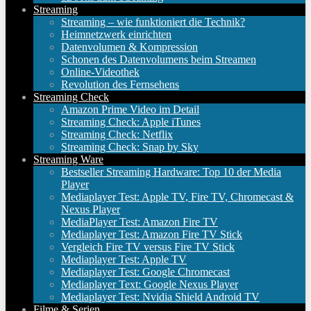
Streaming
Streaming – wie funktioniert die Technik?
Heimnetzwerk einrichten
Datenvolumen & Kompression
Schonen des Datenvolumens beim Streamen
Online-Videothek
Revolution des Fernsehens
Streaming Check
Amazon Prime Video im Detail
Streaming Check: Apple iTunes
Streaming Check: Netflix
Streaming Check: Snap by Sky
Streaming Ware
Bestseller Streaming Hardware: Top 10 der Media
Player
Mediaplayer Test: Apple TV, Fire TV, Chromecast &
Nexus Player
MediaPlayer Test: Amazon Fire TV
Mediaplayer Test: Amazon Fire TV Stick
Vergleich Fire TV versus Fire TV Stick
Mediaplayer Test: Apple TV
Mediaplayer Test: Google Chromecast
Mediaplayer Text: Google Nexus Player
Mediaplayer Test: Nvidia Shield Android TV
Filme & Serien