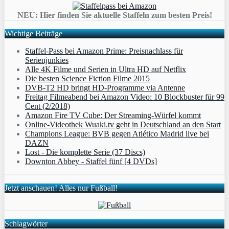
NEU: Hier finden Sie aktuelle Staffeln zum besten Preis!
Wichtige Beiträge
Staffel-Pass bei Amazon Prime: Preisnachlass für
Serienjunkies
Alle 4K Filme und Serien in Ultra HD auf Netflix
Die besten Science Fiction Filme 2015
DVB-T2 HD bringt HD-Programme via Antenne
Freitag Filmeabend bei Amazon Video: 10 Blockbuster für 99
Cent (2/2018)
Amazon Fire TV Cube: Der Streaming-Würfel kommt
Online-Videothek Wuaki.tv geht in Deutschland an den Start
Champions League: BVB gegen Atlético Madrid live bei
DAZN
Lost - Die komplette Serie (37 Discs)
Downton Abbey - Staffel fünf [4 DVDs]
Jetzt anschauen! Alles nur Fußball!
Schlagwörter