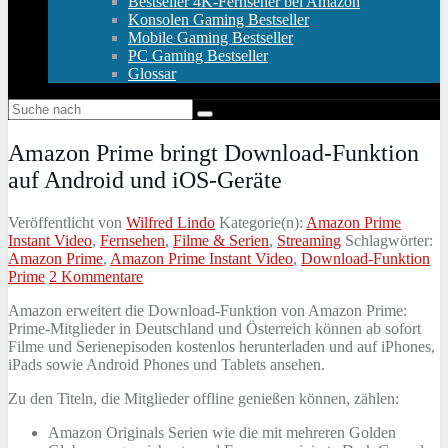
Bestseller 4K-Fernseher bei Amazon
Konsolen Gaming Bestseller
Mobile Gaming Bestseller
PC Gaming Bestseller
Glossar
Amazon Prime bringt Download-Funktion
auf Android und iOS-Geräte
Veröffentlicht von
Wilfred Lindo
Kategorie(n):
Amazon Prime
Instant Video
,
Fernsehen
,
Filme & Serien
,
Streaming
Schlagwörter:
Amazon Prime
,
Amazon Prime Instant Video
,
Download-Funktion
Prime
2 Kommentare
Amazon erweitert die Download-Funktion von Amazon Prime:
Prime-Mitglieder in Deutschland und Österreich können ab sofort
Filme und Serienepisoden kostenlos herunterladen und auf iPhones,
iPads sowie Android Phones und Tablets ansehen.
Zu den Titeln, die Mitglieder offline genießen können, zählen:
Amazon Originals Serien wie die mit mehreren Golden