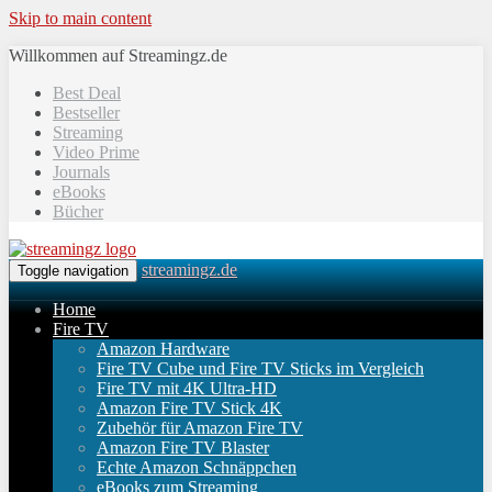
Skip to main content
Willkommen auf Streamingz.de
Best Deal
Bestseller
Streaming
Video Prime
Journals
eBooks
Bücher
streamingz.de
Toggle navigation
Home
Fire TV
Amazon Hardware
Fire TV Cube und Fire TV Sticks im Vergleich
Fire TV mit 4K Ultra-HD
Amazon Fire TV Stick 4K
Zubehör für Amazon Fire TV
Amazon Fire TV Blaster
Echte Amazon Schnäppchen
eBooks zum Streaming