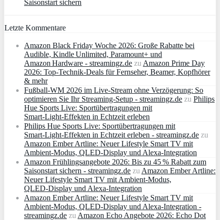
Saisonstart sichern
Letzte Kommentare
Amazon Black Friday Woche 2026: Große Rabatte bei
Audible, Kindle Unlimited, Paramount+ und
Amazon Hardware - streamingz.de
zu
Amazon Prime Day
2026: Top-Technik-Deals für Fernseher, Beamer, Kopfhörer
& mehr
Fußball-WM 2026 im Live-Stream ohne Verzögerung: So
optimieren Sie Ihr Streaming-Setup - streamingz.de
zu
Philips
Hue Sports Live: Sportübertragungen mit
Smart‑Light‑Effekten in Echtzeit erleben
Philips Hue Sports Live: Sportübertragungen mit
Smart‑Light‑Effekten in Echtzeit erleben - streamingz.de
zu
Amazon Ember Artline: Neuer Lifestyle Smart TV mit
Ambient‑Modus, QLED‑Display und Alexa‑Integration
Amazon Frühlingsangebote 2026: Bis zu 45 % Rabatt zum
Saisonstart sichern - streamingz.de
zu
Amazon Ember Artline:
Neuer Lifestyle Smart TV mit Ambient‑Modus,
QLED‑Display und Alexa‑Integration
Amazon Ember Artline: Neuer Lifestyle Smart TV mit
Ambient‑Modus, QLED‑Display und Alexa‑Integration -
streamingz.de
zu
Amazon Echo Angebote 2026: Echo Dot