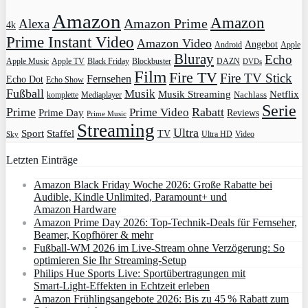
Amazon
Amazon
Amazon Prime
Alexa
4k
Prime Instant Video
Amazon Video
Angebot
Apple
Android
Bluray
Echo
Apple Music
Apple TV
Blockbuster
DAZN
Black Friday
DVDs
Film
Fire TV
Fire TV Stick
Fernsehen
Echo Dot
Echo Show
Fußball
Musik
Musik Streaming
Netflix
Mediaplayer
Nachlass
komplette
Serie
Prime
Rabatt
Prime Video
Prime Day
Reviews
Prime Music
Streaming
Ultra
Sport
Staffel
TV
Ultra HD
Video
Sky
Letzten Einträge
Amazon Black Friday Woche 2026: Große Rabatte bei
Audible, Kindle Unlimited, Paramount+ und
Amazon Hardware
Amazon Prime Day 2026: Top-Technik-Deals für Fernseher,
Beamer, Kopfhörer & mehr
Fußball-WM 2026 im Live-Stream ohne Verzögerung: So
optimieren Sie Ihr Streaming-Setup
Philips Hue Sports Live: Sportübertragungen mit
Smart‑Light‑Effekten in Echtzeit erleben
Amazon Frühlingsangebote 2026: Bis zu 45 % Rabatt zum