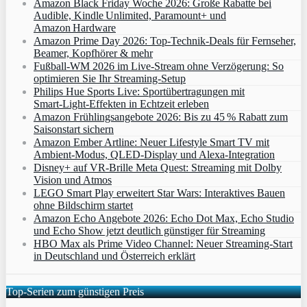
Amazon Black Friday Woche 2026: Große Rabatte bei
Audible, Kindle Unlimited, Paramount+ und
Amazon Hardware
Amazon Prime Day 2026: Top-Technik-Deals für Fernseher,
Beamer, Kopfhörer & mehr
Fußball-WM 2026 im Live-Stream ohne Verzögerung: So
optimieren Sie Ihr Streaming-Setup
Philips Hue Sports Live: Sportübertragungen mit
Smart‑Light‑Effekten in Echtzeit erleben
Amazon Frühlingsangebote 2026: Bis zu 45 % Rabatt zum
Saisonstart sichern
Amazon Ember Artline: Neuer Lifestyle Smart TV mit
Ambient‑Modus, QLED‑Display und Alexa‑Integration
Disney+ auf VR-Brille Meta Quest: Streaming mit Dolby
Vision und Atmos
LEGO Smart Play erweitert Star Wars: Interaktives Bauen
ohne Bildschirm startet
Amazon Echo Angebote 2026: Echo Dot Max, Echo Studio
und Echo Show jetzt deutlich günstiger für Streaming
HBO Max als Prime Video Channel: Neuer Streaming‑Start
in Deutschland und Österreich erklärt
Top-Serien zum günstigen Preis