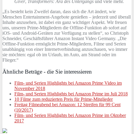
Giver
,
Transformers: Ära des Untergangs
und viele mehr.
„Es besteht kein Zweifel daran, dass sich die Art ändert, wie
Menschen Entertainment-Angebote genießen – jederzeit und überall
Inhalte anzusehen, ist dabei ein ganz wichtiger Aspekt. Wir freuen
uns, unseren Prime-Mitgliedern die Offline-Funktion ab sofort auf
iOS- und Android-Geräten zur Verfügung zu stellen“, so Christoph
Schneider, Geschäftsführer Amazon Instant Video Germany. „Die
Offline-Funktion ermöglicht Prime-Mitgliedern, Filme und Serien
unabhängig von einer Internetverbindung anzuschauen, wo immer
sie möchten: egal ob im Urlaub, im Auto, am Strand oder im
Flieger.“
Ähnliche Beträge - die Sie interessieren
Film- und Serien Highlights bei Amazon Prime Video im
November 2018
Film- und Serien Highlights bei Amazon Prime im Juli 2018
10 Filme zum reduzierten Preis für Prime-Mitglieder
Freitag Filmeabend bei Amazon: 12 Streifen für 99 Cent
(10/2017)
Film- und Serien Highlights bei Amazon Prime im Oktober
2017