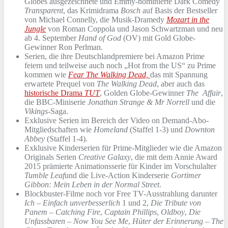
Globes ausgezeichnete und Emmy-nominierte Dark Comedy
Transparent
, das Krimidrama
Bosch
auf Basis der Bestseller
von Michael Connelly, die Musik-Dramedy
Mozart in the
Jungle
von Roman Coppola und Jason Schwartzman und neu
ab 4. September
Hand of God
(OV) mit Gold Globe-
Gewinner Ron Perlman.
Serien, die ihre Deutschlandpremiere bei Amazon Prime
feiern und teilweise auch noch „Hot from the US“ zu Prime
kommen wie
Fear
The Walking Dead,
das mit Spannung
erwartete Prequel von
The Walking Dead
, aber auch das
historische Drama
TUT
, Golden Globe-Gewinner
The Affair
,
die BBC-Miniserie
Jonathan Strange & Mr Norrell
und die
Vikings
-Saga.
Exklusive Serien im Bereich der Video on Demand-Abo-
Mitgliedschaften wie
Homeland
(Staffel 1-3) und
Downton
Abbey
(Staffel 1-4).
Exklusive Kinderserien für Prime-Mitglieder wie die Amazon
Originals Serien
Creative Galaxy
, die mit dem Annie Award
2015 prämierte Animationsserie für Kinder im Vorschulalter
Tumble Leaf
und die Live-Action Kinderserie
Gortimer
Gibbon: Mein Leben in der Normal Street
.
Blockbuster-Filme noch vor Free TV-Ausstrahlung darunter
Ich – Einfach unverbesserlich
1 und 2,
Die Tribute von
Panem – Catching Fire
,
Captain Phillips
,
Oldboy
,
Die
Unfassbaren – Now You See Me
,
Hüter der Erinnerung – The