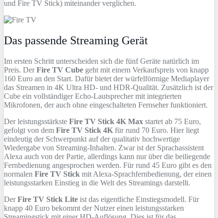
und Fire TV Stick) miteinander verglichen.
Das passende Streaming Gerät
Im ersten Schritt unterscheiden sich die fünf Geräte natürlich im
Preis. Der
Fire TV Cube
geht mit einem Verkaufspreis von knapp
160 Euro an den Start. Dafür bietet der würfelförmige Mediaplayer
das Streamen in 4K Ultra HD- und HDR-Qualität. Zusätzlich ist der
Cube ein vollständiger Echo-Lautsprecher mit integrierten
Mikrofonen, der auch ohne eingeschalteten Fernseher funktioniert.
Der leistungsstärkste
Fire TV Stick 4K Max
startet ab 75 Euro,
gefolgt von dem
Fire TV Stick 4K
für rund 70 Euro. Hier liegt
eindeutig der Schwerpunkt auf der qualitativ hochwertige
Wiedergabe von Streaming-Inhalten. Zwar ist der Sprachassistent
Alexa auch von der Partie, allerdings kann nur über die beiliegende
Fernbedienung angesprochen werden. Für rund 45 Euro gibt es den
normalen
Fire TV Stick
mit Alexa-Sprachfernbedienung, der einen
leistungsstarken Einstieg in die Welt des Streamings darstellt.
Der
Fire TV Stick Lite
ist das eigentliche Einstiegsmodell. Für
knapp 40 Euro bekommt der Nutzer einen leistungsstarken
Streamingstick mit einer HD-Auflösung. Dies ist für das