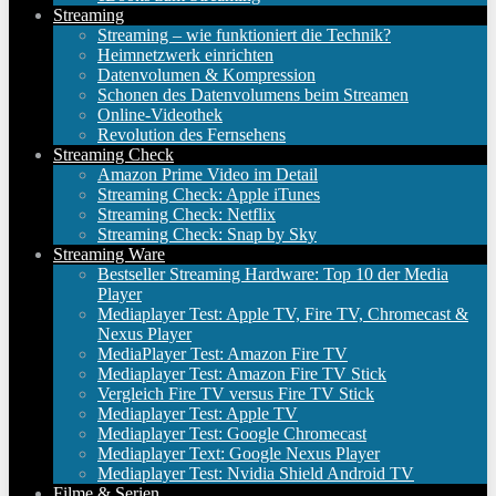
Streaming
Streaming – wie funktioniert die Technik?
Heimnetzwerk einrichten
Datenvolumen & Kompression
Schonen des Datenvolumens beim Streamen
Online-Videothek
Revolution des Fernsehens
Streaming Check
Amazon Prime Video im Detail
Streaming Check: Apple iTunes
Streaming Check: Netflix
Streaming Check: Snap by Sky
Streaming Ware
Bestseller Streaming Hardware: Top 10 der Media
Player
Mediaplayer Test: Apple TV, Fire TV, Chromecast &
Nexus Player
MediaPlayer Test: Amazon Fire TV
Mediaplayer Test: Amazon Fire TV Stick
Vergleich Fire TV versus Fire TV Stick
Mediaplayer Test: Apple TV
Mediaplayer Test: Google Chromecast
Mediaplayer Text: Google Nexus Player
Mediaplayer Test: Nvidia Shield Android TV
Filme & Serien