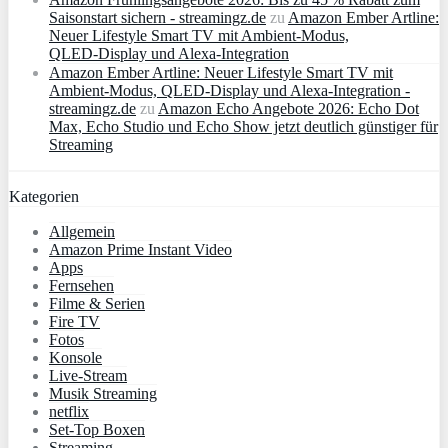
Saisonstart sichern - streamingz.de
zu
Amazon Ember Artline:
Neuer Lifestyle Smart TV mit Ambient‑Modus,
QLED‑Display und Alexa‑Integration
Amazon Ember Artline: Neuer Lifestyle Smart TV mit
Ambient‑Modus, QLED‑Display und Alexa‑Integration -
streamingz.de
zu
Amazon Echo Angebote 2026: Echo Dot
Max, Echo Studio und Echo Show jetzt deutlich günstiger für
Streaming
Kategorien
Allgemein
Amazon Prime Instant Video
Apps
Fernsehen
Filme & Serien
Fire TV
Fotos
Konsole
Live-Stream
Musik Streaming
netflix
Set-Top Boxen
Streaming