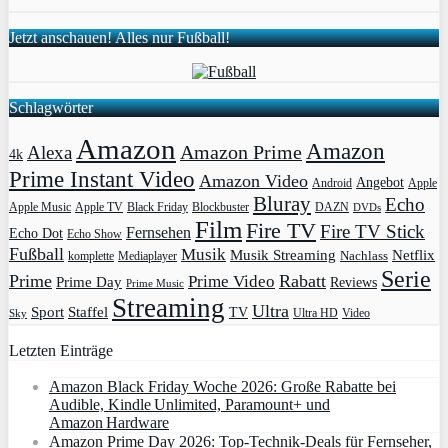
Jetzt anschauen! Alles nur Fußball!
Schlagwörter
Amazon
Amazon
Amazon Prime
Alexa
4k
Prime Instant Video
Amazon Video
Angebot
Apple
Android
Bluray
Echo
Apple Music
Apple TV
Blockbuster
DAZN
Black Friday
DVDs
Film
Fire TV
Fire TV Stick
Fernsehen
Echo Dot
Echo Show
Fußball
Musik
Musik Streaming
Netflix
Mediaplayer
Nachlass
komplette
Serie
Prime
Rabatt
Prime Video
Prime Day
Reviews
Prime Music
Streaming
Ultra
Sport
Staffel
TV
Ultra HD
Video
Sky
Letzten Einträge
Amazon Black Friday Woche 2026: Große Rabatte bei
Audible, Kindle Unlimited, Paramount+ und
Amazon Hardware
Amazon Prime Day 2026: Top-Technik-Deals für Fernseher,