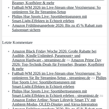
Beamer, Kopfhörer & mehr
Fußball-WM 2026 im Live-Stream ohne Verzögerung: So
optimieren Sie Ihr Streaming-Setup
Philips Hue Sports Live: Sportübertragungen mit
Smart‑Light‑Effekten in Echtzeit erleben
Amazon Frühlingsangebote 2026: Bis zu 45 % Rabatt zum
Saisonstart sichern
Letzte Kommentare
Amazon Black Friday Woche 2026: Große Rabatte bei
Audible, Kindle Unlimited, Paramount+ und
Amazon Hardware - streamingz.de
zu
Amazon Prime Day
2026: Top-Technik-Deals für Fernseher, Beamer, Kopfhörer
& mehr
Fußball-WM 2026 im Live-Stream ohne Verzögerung: So
optimieren Sie Ihr Streaming-Setup - streamingz.de
zu
Philips
Hue Sports Live: Sportübertragungen mit
Smart‑Light‑Effekten in Echtzeit erleben
Philips Hue Sports Live: Sportübertragungen mit
Smart‑Light‑Effekten in Echtzeit erleben - streamingz.de
zu
Amazon Ember Artline: Neuer Lifestyle Smart TV mit
Ambient‑Modus, QLED‑Display und Alexa‑Integration
Amazon Frühlingsangebote 2026: Bis zu 45 % Rabatt zum