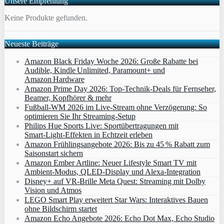
Unsere Empfehlung
Keine Produkte gefunden.
Neueste Beiträge
Amazon Black Friday Woche 2026: Große Rabatte bei
Audible, Kindle Unlimited, Paramount+ und
Amazon Hardware
Amazon Prime Day 2026: Top-Technik-Deals für Fernseher,
Beamer, Kopfhörer & mehr
Fußball-WM 2026 im Live-Stream ohne Verzögerung: So
optimieren Sie Ihr Streaming-Setup
Philips Hue Sports Live: Sportübertragungen mit
Smart‑Light‑Effekten in Echtzeit erleben
Amazon Frühlingsangebote 2026: Bis zu 45 % Rabatt zum
Saisonstart sichern
Amazon Ember Artline: Neuer Lifestyle Smart TV mit
Ambient‑Modus, QLED‑Display und Alexa‑Integration
Disney+ auf VR-Brille Meta Quest: Streaming mit Dolby
Vision und Atmos
LEGO Smart Play erweitert Star Wars: Interaktives Bauen
ohne Bildschirm startet
Amazon Echo Angebote 2026: Echo Dot Max, Echo Studio