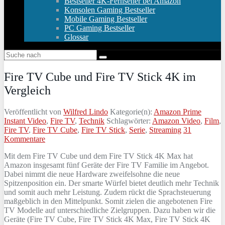
Bestseller 4K-Fernseher bei Amazon
Konsolen Gaming Bestseller
Mobile Gaming Bestseller
PC Gaming Bestseller
Glossar
Fire TV Cube und Fire TV Stick 4K im
Vergleich
Veröffentlicht von
Wilfred Lindo
Kategorie(n):
Amazon Prime
Instant Video
,
Fire TV
,
Technik
Schlagwörter:
Amazon Video
,
Film
,
Fire TV
,
Fire TV Cube
,
Fire TV Stick
,
Serie
,
Streaming
31
Kommentare
Mit dem Fire TV Cube und dem Fire TV Stick 4K Max hat
Amazon insgesamt fünf Geräte der Fire TV Familie im Angebot.
Dabei nimmt die neue Hardware zweifelsohne die neue
Spitzenposition ein. Der smarte Würfel bietet deutlich mehr Technik
und somit auch mehr Leistung. Zudem rückt die Sprachsteuerung
maßgeblich in den Mittelpunkt. Somit zielen die angebotenen Fire
TV Modelle auf unterschiedliche Zielgruppen. Dazu haben wir die
Geräte (Fire TV Cube, Fire TV Stick 4K Max, Fire TV Stick 4K