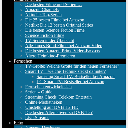
Die besten Filme und Serien …
Amazon Channels
Aktuelle Top-Serien
Die 25 besten Filme bei Amazon
Netflix: Die 12 besten Original Series
Die besten Science Fiction Filme
Science Fiction Filme
TV Serien in der Übersicht
Alle James Bond Filme bei Amazon Video
Die besten Amazon Prime Video-Boxsets
Ältere Heimkino-Premieren
Fernsehen
TV-Größe: Welche Größe für den neuen Fernseher?
Smart-TV – welche Technik steckt dahinter?
Samsung Smart TV: Bestseller bei Amazon
LG Smart TV: Bestseller bei Amazon
Fernsehen entwickelt sich
Serien – Guide
Streaming Check: Telekom Entertain
Online-Mediatheken
Umstellung auf DVB-T2 HD
Die besten Alternativen zu DVB-T2?
Live-Streams
Echo
Amazon Hardware