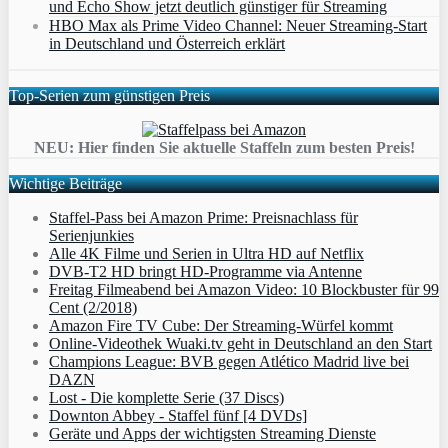
und Echo Show jetzt deutlich günstiger für Streaming
HBO Max als Prime Video Channel: Neuer Streaming‑Start
in Deutschland und Österreich erklärt
Top-Serien zum günstigen Preis
NEU: Hier finden Sie aktuelle Staffeln zum besten Preis!
Wichtige Beiträge
Staffel-Pass bei Amazon Prime: Preisnachlass für
Serienjunkies
Alle 4K Filme und Serien in Ultra HD auf Netflix
DVB-T2 HD bringt HD-Programme via Antenne
Freitag Filmeabend bei Amazon Video: 10 Blockbuster für 99
Cent (2/2018)
Amazon Fire TV Cube: Der Streaming-Würfel kommt
Online-Videothek Wuaki.tv geht in Deutschland an den Start
Champions League: BVB gegen Atlético Madrid live bei
DAZN
Lost - Die komplette Serie (37 Discs)
Downton Abbey - Staffel fünf [4 DVDs]
Geräte und Apps der wichtigsten Streaming Dienste