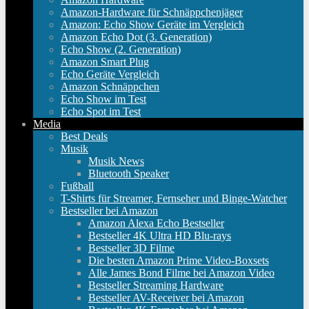
Amazon-Hardware für Schnäppchenjäger
Amazon: Echo Show Geräte im Vergleich
Amazon Echo Dot (3. Generation)
Echo Show (2. Generation)
Amazon Smart Plug
Echo Geräte Vergleich
Amazon Schnäppchen
Echo Show im Test
Echo Spot im Test
Media
Best Deals
Musik
Musik News
Bluetooth Speaker
Fußball
T-Shirts für Streamer, Fernseher und Binge-Watcher
Bestseller bei Amazon
Amazon Alexa Echo Bestseller
Bestseller 4K Ultra HD Blu-rays
Bestseller 3D Filme
Die besten Amazon Prime Video-Boxsets
Alle James Bond Filme bei Amazon Video
Bestseller Streaming Hardware
Bestseller AV-Receiver bei Amazon