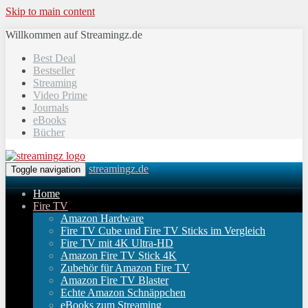
Skip to main content
Willkommen auf Streamingz.de
Best Deal
Bestseller
Streaming
Video Prime
Journals
eBooks
Bücher
streamingz.de
Toggle navigation
Home
Fire TV
Amazon Hardware
Fire TV Cube und Fire TV Sticks im Vergleich
Fire TV mit 4K Ultra-HD
Amazon Fire TV Stick 4K
Zubehör für Amazon Fire TV
Amazon Fire TV Blaster
Echte Amazon Schnäppchen
eBooks zum Streaming