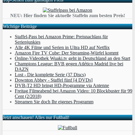
NEU: Hier finden Sie aktuelle Staffeln zum besten Preis!
Wichtige Beiträge
Staffel-Pass bei Amazon Prime: Preisnachlass für
Serienjunkies
Alle 4K Filme und Serien in Ultra HD auf Netflix
Amazon Fire TV Cube: Der Streaming-Würfel kommt
Online-Videothek Wuaki.tv geht in Deutschland an den Start
Champions League: BVB gegen Atlético Madrid live bei
DAZN
Lost - Die komplette Serie (37 Discs)
Downton Abbey - Staffel fünf [4 DVDs]
DVB-T2 HD bringt HD-Programme via Antenne
Freitag Filmeabend bei Amazon Video: 10 Blockbuster für 99
Cent (2/2018)
Streamen Sie doch Ihr eigenes Programm
Jetzt anschauen! Alles nur Fußball!