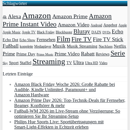
Schlagwörter
Amazon
Amazon
Amazon Prime
Alexa
4k
Prime Instant Video
Amazon Video
Angebot
Apple
Android
Bluray
Echo
Apple Music
Apple TV
Blockbuster
DAZN
Black Friday
DVDs
Film
Fire TV
Fire TV Stick
Fernsehen
Echo Dot
Echo Show
Fußball
Musik
Musik Streaming
Netflix
Mediaplayer
Nachlass
komplette
Serie
Prime
Rabatt
Prime Video
Prime Day
Reviews
Prime Music
Streaming
Ultra
Sport
Staffel
TV
Ultra HD
Video
Sky
Letzten Einträge
Amazon Black Friday Woche 2026: Große Rabatte bei
Audible, Kindle Unlimited, Paramount+ und
Amazon Hardware
Amazon Prime Day 2026: Top-Technik-Deals für Fernseher,
Beamer, Kopfhörer & mehr
Fußball-WM 2026 im Live-Stream ohne Verzögerung: So
optimieren Sie Ihr Streaming-Setup
Philips Hue Sports Live: Sportübertragungen mit
Smart‑Light‑Effekten in Echtzeit erleben