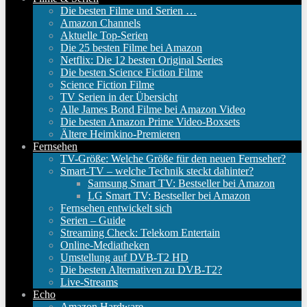
Die besten Filme und Serien …
Amazon Channels
Aktuelle Top-Serien
Die 25 besten Filme bei Amazon
Netflix: Die 12 besten Original Series
Die besten Science Fiction Filme
Science Fiction Filme
TV Serien in der Übersicht
Alle James Bond Filme bei Amazon Video
Die besten Amazon Prime Video-Boxsets
Ältere Heimkino-Premieren
Fernsehen
TV-Größe: Welche Größe für den neuen Fernseher?
Smart-TV – welche Technik steckt dahinter?
Samsung Smart TV: Bestseller bei Amazon
LG Smart TV: Bestseller bei Amazon
Fernsehen entwickelt sich
Serien – Guide
Streaming Check: Telekom Entertain
Online-Mediatheken
Umstellung auf DVB-T2 HD
Die besten Alternativen zu DVB-T2?
Live-Streams
Echo
Amazon Hardware