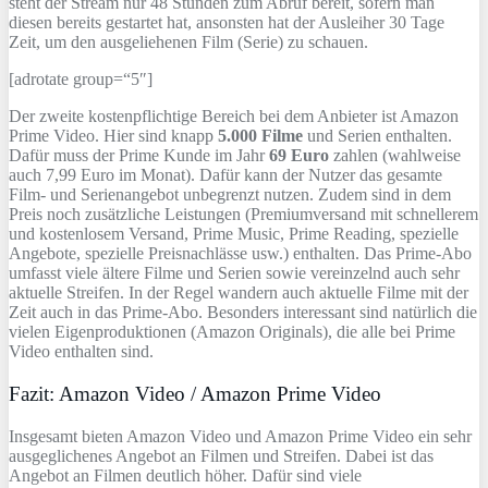
steht der Stream nur 48 Stunden zum Abruf bereit, sofern man
diesen bereits gestartet hat, ansonsten hat der Ausleiher 30 Tage
Zeit, um den ausgeliehenen Film (Serie) zu schauen.
[adrotate group=“5″]
Der zweite kostenpflichtige Bereich bei dem Anbieter ist Amazon
Prime Video. Hier sind knapp
5.000 Filme
und Serien enthalten.
Dafür muss der Prime Kunde im Jahr
69 Euro
zahlen (wahlweise
auch 7,99 Euro im Monat). Dafür kann der Nutzer das gesamte
Film- und Serienangebot unbegrenzt nutzen. Zudem sind in dem
Preis noch zusätzliche Leistungen (Premiumversand mit schnellerem
und kostenlosem Versand, Prime Music, Prime Reading, spezielle
Angebote, spezielle Preisnachlässe usw.) enthalten. Das Prime-Abo
umfasst viele ältere Filme und Serien sowie vereinzelnd auch sehr
aktuelle Streifen. In der Regel wandern auch aktuelle Filme mit der
Zeit auch in das Prime-Abo. Besonders interessant sind natürlich die
vielen Eigenproduktionen (Amazon Originals), die alle bei Prime
Video enthalten sind.
Fazit: Amazon Video / Amazon Prime Video
Insgesamt bieten Amazon Video und Amazon Prime Video ein sehr
ausgeglichenes Angebot an Filmen und Streifen. Dabei ist das
Angebot an Filmen deutlich höher. Dafür sind viele