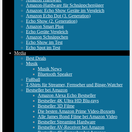
Amazon-Hardware für Schnäppchenjäger
Amazon: Echo Show Geräte im Vergleich
Amazon Echo Dot (3. Generation)
Echo Show (2. Generation)
Amazon Smart Plug
Echo Geräte Vergleich
Amazon Schnäppchen
Echo Show im Test
Echo Spot im Test
Media
Best Deals
Musik
Musik News
Bluetooth Speaker
Fußball
T-Shirts für Streamer, Fernseher und Binge-Watcher
Bestseller bei Amazon
Amazon Alexa Echo Bestseller
Bestseller 4K Ultra HD Blu-rays
Bestseller 3D Filme
Die besten Amazon Prime Video-Boxsets
Alle James Bond Filme bei Amazon Video
Bestseller Streaming Hardware
Bestseller AV-Receiver bei Amazon