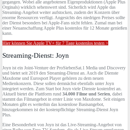
gegangen. Wobei alle angebotenen Eigenproduktionen (Apple Plus
Orginals) wirklich sehenswert sind. Sicherlich wird Apple das
Streaming-Angebot weiter aufstocken, zudem der Konzern über
enorme Ressourcen verfügt. Angesichts des niedrigen Preises sollte
der Dienst besonders bei Apple-Fans nicht fehlen. Zumal man bei
einer Neuanschaffung Apple Plus kostenlos für 12 Monate genießen
kann.
Hier können Sie Apple TV+ für 7 Tage kostenlos testen >
Streaming-Dienst: Joyn
Joyn ist ein Joint-Venture der ProSiebenSat.1 Media und Discovery
und bietet seit 2019 den Streaming-Dienst an. Auch die Dienste
Maxdome und Eurosport Player gehören zu dem neuen
Medienkonzern. Diese sollen demnächst ebenfalls unter Joyn
integriert werden. Zum Start bot Joyn viele Dienste kostenfrei an.
Aktuell bietet die Plattform rund
34.000 Filme und Serien
, dabei
stammt das Filmangebot in erster Linie von Maxdome. Seit einigen
Monaten gibt es weiterhin das kostenlose Basisangebot,
hinzugekommen ist der kostenpflichtige Streaming-Dienst Joyn
Plus.
Eine Besonderheit von Joyn ist das Live-Streaming-Angebot von
einer Reihe von Free-TV-Sendern, die als Live-Stream empfangen