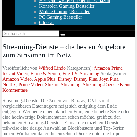
Bestseller 4K-Fernseher bei Amazon
Konsolen Gaming Bestseller
Mobile Gaming Bestseller
PC Gaming Bestseller
Glossar
Streaming-Dienste – die besten Angebote
zum Streamen im Netz
Veröffentlicht von
Wilfred Lindo
Kategorie(n):
Amazon Prime
Instant Video
,
Filme & Serien
,
Fire TV
,
Streaming
Schlagwörter:
Amazon Video
,
Apple Plus
,
Disney
,
Disney Plus
,
Joyn Plus
,
Netflix
,
Prime Video
,
Stream
,
Streaming
,
Streaming-Dienste
Keine
Kommentare
Streaming-Dienste: Die Zeiten von Blu-ray, DVDs und
vergleichbaren Datenträgern neigt sich endgültig dem Ende
entgegen. Wer heute einen aktuellen Film, eine beliebte Serie oder
eine hochwertige Dokumentation sehen möchte, greift zu den
bekannten Streaming-Diensten. Zumal die einzelnen Dienste
teilweise eine riesige Auswahl an Blockbustern und Top-Serien
bieten. Wir haben daher die einzelnen Dienste unter die Lupe