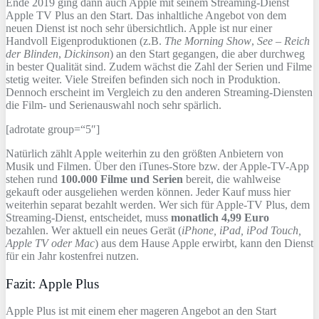
Ende 2019 ging dann auch Apple mit seinem Streaming-Dienst
Apple TV Plus an den Start. Das inhaltliche Angebot von dem
neuen Dienst ist noch sehr übersichtlich. Apple ist nur einer
Handvoll Eigenproduktionen (z.B.
The Morning Show
,
See – Reich
der Blinden
,
Dickinson
) an den Start gegangen, die aber durchweg
in bester Qualität sind. Zudem wächst die Zahl der Serien und Filme
stetig weiter. Viele Streifen befinden sich noch in Produktion.
Dennoch erscheint im Vergleich zu den anderen Streaming-Diensten
die Film- und Serienauswahl noch sehr spärlich.
[adrotate group=“5″]
Natürlich zählt Apple weiterhin zu den größten Anbietern von
Musik und Filmen. Über den iTunes-Store bzw. der Apple-TV-App
stehen rund
100.000 Filme und Serien
bereit, die wahlweise
gekauft oder ausgeliehen werden können. Jeder Kauf muss hier
weiterhin separat bezahlt werden. Wer sich für Apple-TV Plus, dem
Streaming-Dienst, entscheidet, muss
monatlich 4,99 Euro
bezahlen. Wer aktuell ein neues Gerät (
iPhone, iPad, iPod Touch,
Apple TV oder Mac
) aus dem Hause Apple erwirbt, kann den Dienst
für ein Jahr kostenfrei nutzen.
Fazit: Apple Plus
Apple Plus ist mit einem eher mageren Angebot an den Start