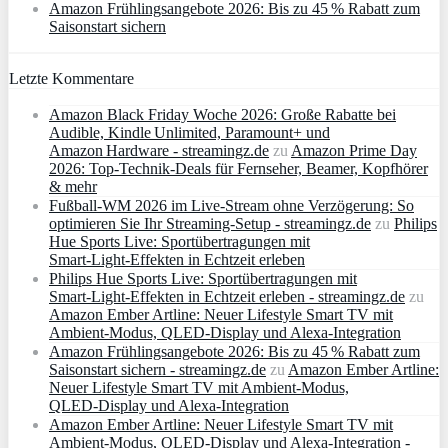
Amazon Frühlingsangebote 2026: Bis zu 45 % Rabatt zum
Saisonstart sichern
Letzte Kommentare
Amazon Black Friday Woche 2026: Große Rabatte bei
Audible, Kindle Unlimited, Paramount+ und
Amazon Hardware - streamingz.de
zu
Amazon Prime Day
2026: Top-Technik-Deals für Fernseher, Beamer, Kopfhörer
& mehr
Fußball-WM 2026 im Live-Stream ohne Verzögerung: So
optimieren Sie Ihr Streaming-Setup - streamingz.de
zu
Philips
Hue Sports Live: Sportübertragungen mit
Smart‑Light‑Effekten in Echtzeit erleben
Philips Hue Sports Live: Sportübertragungen mit
Smart‑Light‑Effekten in Echtzeit erleben - streamingz.de
zu
Amazon Ember Artline: Neuer Lifestyle Smart TV mit
Ambient‑Modus, QLED‑Display und Alexa‑Integration
Amazon Frühlingsangebote 2026: Bis zu 45 % Rabatt zum
Saisonstart sichern - streamingz.de
zu
Amazon Ember Artline:
Neuer Lifestyle Smart TV mit Ambient‑Modus,
QLED‑Display und Alexa‑Integration
Amazon Ember Artline: Neuer Lifestyle Smart TV mit
Ambient‑Modus, QLED‑Display und Alexa‑Integration -