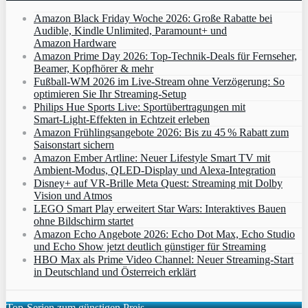
Amazon Black Friday Woche 2026: Große Rabatte bei
Audible, Kindle Unlimited, Paramount+ und
Amazon Hardware
Amazon Prime Day 2026: Top-Technik-Deals für Fernseher,
Beamer, Kopfhörer & mehr
Fußball-WM 2026 im Live-Stream ohne Verzögerung: So
optimieren Sie Ihr Streaming-Setup
Philips Hue Sports Live: Sportübertragungen mit
Smart‑Light‑Effekten in Echtzeit erleben
Amazon Frühlingsangebote 2026: Bis zu 45 % Rabatt zum
Saisonstart sichern
Amazon Ember Artline: Neuer Lifestyle Smart TV mit
Ambient‑Modus, QLED‑Display und Alexa‑Integration
Disney+ auf VR-Brille Meta Quest: Streaming mit Dolby
Vision und Atmos
LEGO Smart Play erweitert Star Wars: Interaktives Bauen
ohne Bildschirm startet
Amazon Echo Angebote 2026: Echo Dot Max, Echo Studio
und Echo Show jetzt deutlich günstiger für Streaming
HBO Max als Prime Video Channel: Neuer Streaming‑Start
in Deutschland und Österreich erklärt
Top-Serien zum günstigen Preis