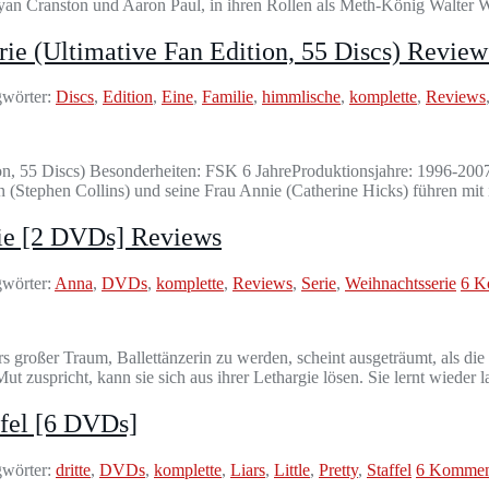
ryan Cranston und Aaron Paul, in ihren Rollen als Meth-König Walter
ie (Ultimative Fan Edition, 55 Discs) Review
wörter:
Discs
,
Edition
,
Eine
,
Familie
,
himmlische
,
komplette
,
Reviews
tion, 55 Discs) Besonderheiten: FSK 6 JahreProduktionsjahre: 1996-20
n (Stephen Collins) und seine Frau Annie (Catherine Hicks) führen mit i
rie [2 DVDs] Reviews
wörter:
Anna
,
DVDs
,
komplette
,
Reviews
,
Serie
,
Weihnachtsserie
6 K
 großer Traum, Ballettänzerin zu werden, scheint ausgeträumt, als di
t zuspricht, kann sie sich aus ihrer Lethargie lösen. Sie lernt wieder 
affel [6 DVDs]
wörter:
dritte
,
DVDs
,
komplette
,
Liars
,
Little
,
Pretty
,
Staffel
6 Kommen