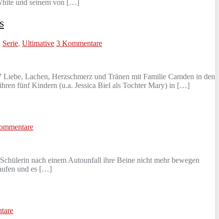
 White und seinem von […]
s
,
Serie
,
Ultimative
3 Kommentare
07 Liebe, Lachen, Herzschmerz und Tränen mit Familie Camden in den
hren fünf Kindern (u.a. Jessica Biel als Tochter Mary) in […]
ommentare
e Schülerin nach einem Autounfall ihre Beine nicht mehr bewegen
laufen und es […]
tare