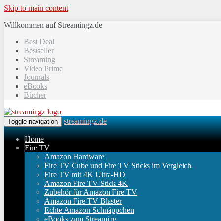
Skip to main content
Willkommen auf Streamingz.de
Best Deal
Bestseller
Streaming
Video Prime
Journals
eBooks
Bücher
streamingz.de
Toggle navigation
Home
Fire TV
Amazon Hardware
Fire TV Cube und Fire TV Sticks im Vergleich
Fire TV mit 4K Ultra-HD
Amazon Fire TV Stick 4K
Zubehör für Amazon Fire TV
Amazon Fire TV Blaster
Echte Amazon Schnäppchen
eBooks zum Streaming