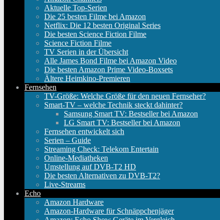
Aktuelle Top-Serien
Die 25 besten Filme bei Amazon
Netflix: Die 12 besten Original Series
Die besten Science Fiction Filme
Science Fiction Filme
TV Serien in der Übersicht
Alle James Bond Filme bei Amazon Video
Die besten Amazon Prime Video-Boxsets
Ältere Heimkino-Premieren
Fernsehen
TV-Größe: Welche Größe für den neuen Fernseher?
Smart-TV – welche Technik steckt dahinter?
Samsung Smart TV: Bestseller bei Amazon
LG Smart TV: Bestseller bei Amazon
Fernsehen entwickelt sich
Serien – Guide
Streaming Check: Telekom Entertain
Online-Mediatheken
Umstellung auf DVB-T2 HD
Die besten Alternativen zu DVB-T2?
Live-Streams
Echo
Amazon Hardware
Amazon-Hardware für Schnäppchenjäger
Amazon: Echo Show Geräte im Vergleich