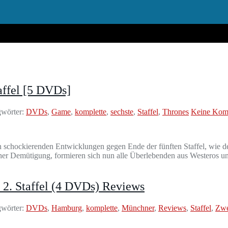
affel [5 DVDs]
wörter:
DVDs
,
Game
,
komplette
,
sechste
,
Staffel
,
Thrones
Keine Kom
schockierenden Entwicklungen gegen Ende der fünften Staffel, wie de
er Demütigung, formieren sich nun alle Überlebenden aus Westeros un
2. Staffel (4 DVDs) Reviews
wörter:
DVDs
,
Hamburg
,
komplette
,
Münchner
,
Reviews
,
Staffel
,
Zwe