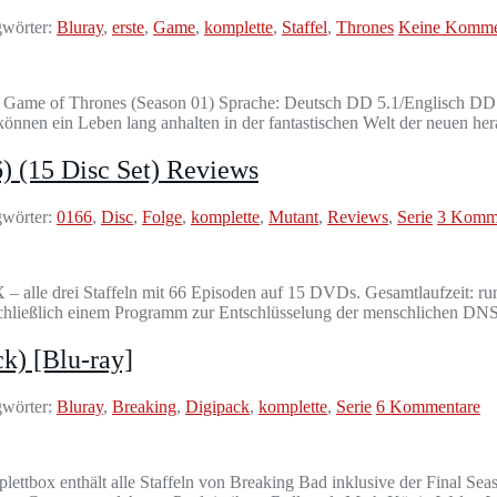
wörter:
Bluray
,
erste
,
Game
,
komplette
,
Staffel
,
Thrones
Keine Komme
el: Game of Thrones (Season 01) Sprache: Deutsch DD 5.1/Englisch DD 5
nnen ein Leben lang anhalten in der fantastischen Welt der neuen h
) (15 Disc Set) Reviews
wörter:
0166
,
Disc
,
Folge
,
komplette
,
Mutant
,
Reviews
,
Serie
3 Komm
X – alle drei Staffeln mit 66 Episoden auf 15 DVDs. Gesamtlaufzeit:
usschließlich einem Programm zur Entschlüsselung der menschlichen D
k) [Blu-ray]
wörter:
Bluray
,
Breaking
,
Digipack
,
komplette
,
Serie
6 Kommentare
ettbox enthält alle Staffeln von Breaking Bad inklusive der Final Se