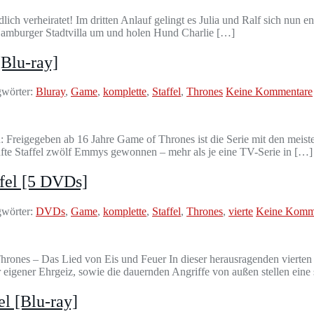
 verheiratet! Im dritten Anlauf gelingt es Julia und Ralf sich nun end
e Hamburger Stadtvilla um und holen Hund Charlie […]
[Blu-ray]
wörter:
Bluray
,
Game
,
komplette
,
Staffel
,
Thrones
Keine Kommentare
n: Freigegeben ab 16 Jahre Game of Thrones ist die Serie mit den mei
ünfte Staffel zwölf Emmys gewonnen – mehr als je eine TV-Serie in […]
ffel [5 DVDs]
wörter:
DVDs
,
Game
,
komplette
,
Staffel
,
Thrones
,
vierte
Keine Komm
ones – Das Lied von Eis und Feuer In dieser herausragenden vierten St
hr eigener Ehrgeiz, sowie die dauernden Angriffe von außen stellen ei
el [Blu-ray]