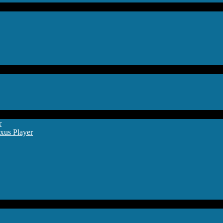
r
xus Player