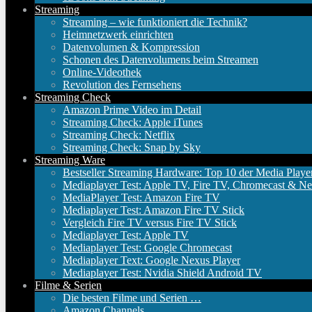
Streaming
Streaming – wie funktioniert die Technik?
Heimnetzwerk einrichten
Datenvolumen & Kompression
Schonen des Datenvolumens beim Streamen
Online-Videothek
Revolution des Fernsehens
Streaming Check
Amazon Prime Video im Detail
Streaming Check: Apple iTunes
Streaming Check: Netflix
Streaming Check: Snap by Sky
Streaming Ware
Bestseller Streaming Hardware: Top 10 der Media Playe
Mediaplayer Test: Apple TV, Fire TV, Chromecast & Ne
MediaPlayer Test: Amazon Fire TV
Mediaplayer Test: Amazon Fire TV Stick
Vergleich Fire TV versus Fire TV Stick
Mediaplayer Test: Apple TV
Mediaplayer Test: Google Chromecast
Mediaplayer Text: Google Nexus Player
Mediaplayer Test: Nvidia Shield Android TV
Filme & Serien
Die besten Filme und Serien …
Amazon Channels