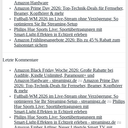
Amazon Hardware
Amazon Prime Day 2026: Top-Technik-Deals für Fernseher,
Beamer, Kopfhörer & mehr
Fußball-WM 2026 im Live-Stream ohne Verzögerung: So
optimieren Sie Ihr Streaming-Setup
Philips Hue Sports Live: Sportübertragungen mit
Smart‑Light‑Effekten in Echtzeit erleben
Amazon Frühlingsangebote 2026: Bis zu 45 % Rabatt zum
Saisonstart sichern
Letzte Kommentare
Amazon Black Friday Woche 2026: Große Rabatte bei
Audible, Kindle Unlimited, Paramount+ und
Amazon Hardware - streamingz.de
zu
Amazon Prime Day
2026: Top-Technik-Deals für Fernseher, Beamer, Kopfhörer
& mehr
Fußball-WM 2026 im Live-Stream ohne Verzögerung: So
optimieren Sie Ihr Streaming-Setup - streamingz.de
zu
Philips
Hue Sports Live: Sportübertragungen mit
Smart‑Light‑Effekten in Echtzeit erleben
Philips Hue Sports Live: Sportübertragungen mit
Smart‑Light‑Effekten in Echtzeit erleben - streamingz.de
zu
Amazon Ember Artline: Neuer Lifestyle Smart TV mit