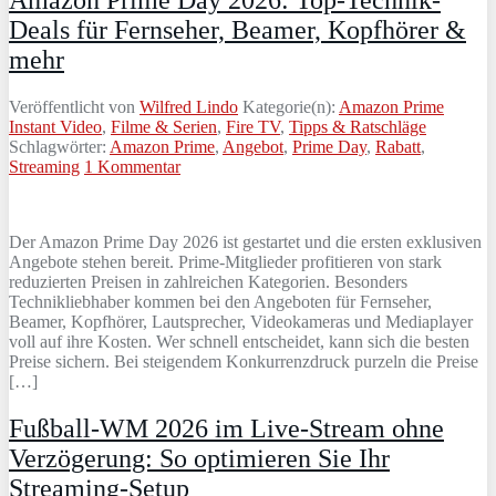
Amazon Prime Day 2026: Top-Technik-
Deals für Fernseher, Beamer, Kopfhörer &
mehr
Veröffentlicht von
Wilfred Lindo
Kategorie(n):
Amazon Prime
Instant Video
,
Filme & Serien
,
Fire TV
,
Tipps & Ratschläge
Schlagwörter:
Amazon Prime
,
Angebot
,
Prime Day
,
Rabatt
,
Streaming
1 Kommentar
Der Amazon Prime Day 2026 ist gestartet und die ersten exklusiven
Angebote stehen bereit. Prime-Mitglieder profitieren von stark
reduzierten Preisen in zahlreichen Kategorien. Besonders
Technikliebhaber kommen bei den Angeboten für Fernseher,
Beamer, Kopfhörer, Lautsprecher, Videokameras und Mediaplayer
voll auf ihre Kosten. Wer schnell entscheidet, kann sich die besten
Preise sichern. Bei steigendem Konkurrenzdruck purzeln die Preise
[…]
Fußball-WM 2026 im Live-Stream ohne
Verzögerung: So optimieren Sie Ihr
Streaming-Setup