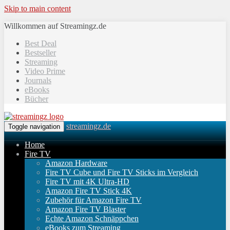
Skip to main content
Willkommen auf Streamingz.de
Best Deal
Bestseller
Streaming
Video Prime
Journals
eBooks
Bücher
streamingz.de
Toggle navigation
Home
Fire TV
Amazon Hardware
Fire TV Cube und Fire TV Sticks im Vergleich
Fire TV mit 4K Ultra-HD
Amazon Fire TV Stick 4K
Zubehör für Amazon Fire TV
Amazon Fire TV Blaster
Echte Amazon Schnäppchen
eBooks zum Streaming