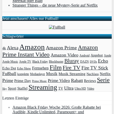
Meerkat oder Blab
Stranger Things – die neue Mystery-Serie auf Netflix
Jetzt anschauen! Alles nur Fußball!
Schlagwörter
Amazon
Amazon
Amazon Prime
Alexa
4k
Prime Instant Video
Amazon Video
Angebot
Apple
Android
Bluray
Echo
Apple Music
Apple TV
Blockbuster
DAZN
Black Friday
DVDs
Film
Fire TV
Fire TV Stick
Fernsehen
Echo Dot
Echo Show
Fußball
Musik
Musik Streaming
Netflix
Mediaplayer
Nachlass
komplette
Serie
Prime
Rabatt
Prime Video
Prime Day
Reviews
Prime Music
Streaming
Ultra
Sport
Staffel
TV
Ultra HD
Video
Sky
Letzten Einträge
Amazon Black Friday Woche 2026: Große Rabatte bei
Audible, Kindle Unlimited, Paramount+ und