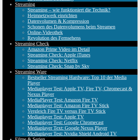
Streaming
Streaming – wie funktioniert die Technik?
Heimnetzwerk einrichten
Datenvolumen & Kompression
Schonen des Datenvolumens beim Streamen
Online-Videothek
Revolution des Fernsehens
Streaming Check
Amazon Prime Video im Detail
Streaming Check: Apple iTunes
Streaming Check: Netflix
Streaming Check: Snap by Sky
Streaming Ware
Bestseller Streaming Hardware: Top 10 der Media
Player
Mediaplayer Test: Apple TV, Fire TV, Chromecast &
Nexus Player
MediaPlayer Test: Amazon Fire TV
Mediaplayer Test: Amazon Fire TV Stick
Vergleich Fire TV versus Fire TV Stick
Mediaplayer Test: Apple TV
Mediaplayer Test: Google Chromecast
Mediaplayer Text: Google Nexus Player
Mediaplayer Test: Nvidia Shield Android TV
Filme & Serien