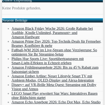
Unsere Empfehlung
Keine Produkte gefunden.
Neueste Beiträge
Amazon Black Friday Woche 2026: Große Rabatte bei
Audible, Kindle Unlimited, Paramount+ und
Amazon Hardware
Amazon Prime Day 2026: Top-Technik-Deals für Fernseher,
Beamer, Kopfhörer & mehr
Fußball-WM 2026 im Live-Stream ohne Verzögerung: So
optimieren Sie Ihr Streaming-Setup
Philips Hue Sports Live: Sportübertragungen mit
Smart‑Light‑Effekten in Echtzeit erleben
Amazon Frühlingsangebote 2026: Bis zu 45 % Rabatt zum
Saisonstart sichern
Amazon Ember Artline: Neuer Lifestyle Smart TV mit
Ambient‑Modus, QLED‑Display und Alexa‑Integration
Disney+ auf VR-Brille Meta Quest: Streaming mit Dolby
Vision und Atmos
LEGO Smart Play erweitert Star Wars: Interaktives Bauen
ohne Bildschirm startet
Amazon Echo Angebote 2026: Echo Dot Max, Echo Studio