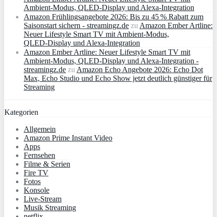
Ambient‑Modus, QLED‑Display und Alexa‑Integration
Amazon Frühlingsangebote 2026: Bis zu 45 % Rabatt zum
Saisonstart sichern - streamingz.de
zu
Amazon Ember Artline:
Neuer Lifestyle Smart TV mit Ambient‑Modus,
QLED‑Display und Alexa‑Integration
Amazon Ember Artline: Neuer Lifestyle Smart TV mit
Ambient‑Modus, QLED‑Display und Alexa‑Integration -
streamingz.de
zu
Amazon Echo Angebote 2026: Echo Dot
Max, Echo Studio und Echo Show jetzt deutlich günstiger für
Streaming
Kategorien
Allgemein
Amazon Prime Instant Video
Apps
Fernsehen
Filme & Serien
Fire TV
Fotos
Konsole
Live-Stream
Musik Streaming
netflix