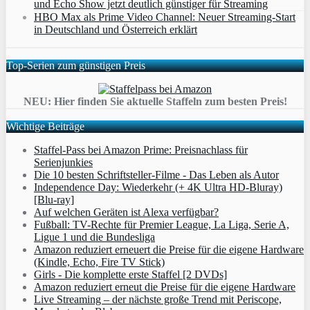
und Echo Show jetzt deutlich günstiger für Streaming
HBO Max als Prime Video Channel: Neuer Streaming‑Start
in Deutschland und Österreich erklärt
Top-Serien zum günstigen Preis
NEU: Hier finden Sie aktuelle Staffeln zum besten Preis!
Wichtige Beiträge
Staffel-Pass bei Amazon Prime: Preisnachlass für
Serienjunkies
Die 10 besten Schriftsteller-Filme - Das Leben als Autor
Independence Day: Wiederkehr (+ 4K Ultra HD-Bluray)
[Blu-ray]
Auf welchen Geräten ist Alexa verfügbar?
Fußball: TV-Rechte für Premier League, La Liga, Serie A,
Ligue 1 und die Bundesliga
Amazon reduziert erneuert die Preise für die eigene Hardware
(Kindle, Echo, Fire TV Stick)
Girls - Die komplette erste Staffel [2 DVDs]
Amazon reduziert erneut die Preise für die eigene Hardware
Live Streaming – der nächste große Trend mit Periscope,