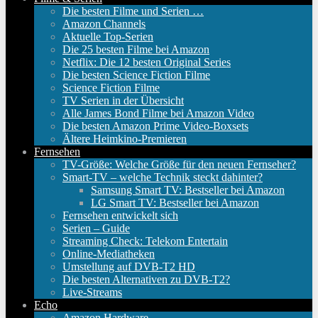
Die besten Filme und Serien …
Amazon Channels
Aktuelle Top-Serien
Die 25 besten Filme bei Amazon
Netflix: Die 12 besten Original Series
Die besten Science Fiction Filme
Science Fiction Filme
TV Serien in der Übersicht
Alle James Bond Filme bei Amazon Video
Die besten Amazon Prime Video-Boxsets
Ältere Heimkino-Premieren
Fernsehen
TV-Größe: Welche Größe für den neuen Fernseher?
Smart-TV – welche Technik steckt dahinter?
Samsung Smart TV: Bestseller bei Amazon
LG Smart TV: Bestseller bei Amazon
Fernsehen entwickelt sich
Serien – Guide
Streaming Check: Telekom Entertain
Online-Mediatheken
Umstellung auf DVB-T2 HD
Die besten Alternativen zu DVB-T2?
Live-Streams
Echo
Amazon Hardware