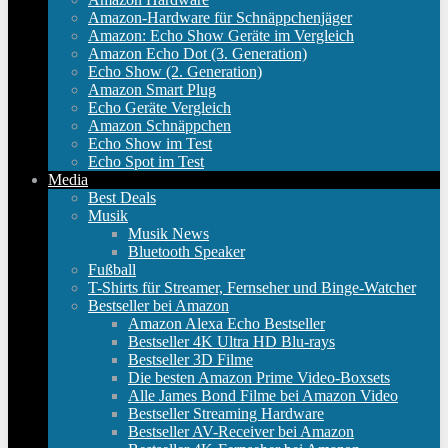
Amazon-Hardware für Schnäppchenjäger
Amazon: Echo Show Geräte im Vergleich
Amazon Echo Dot (3. Generation)
Echo Show (2. Generation)
Amazon Smart Plug
Echo Geräte Vergleich
Amazon Schnäppchen
Echo Show im Test
Echo Spot im Test
Media
Best Deals
Musik
Musik News
Bluetooth Speaker
Fußball
T-Shirts für Streamer, Fernseher und Binge-Watcher
Bestseller bei Amazon
Amazon Alexa Echo Bestseller
Bestseller 4K Ultra HD Blu-rays
Bestseller 3D Filme
Die besten Amazon Prime Video-Boxsets
Alle James Bond Filme bei Amazon Video
Bestseller Streaming Hardware
Bestseller AV-Receiver bei Amazon