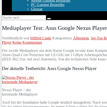
Mobile Gaming Bestseller
PC Gaming Bestseller
Glossar
Mediaplayer Test: Asus Google Nexus Player
Veröffentlicht von
Wilfred Lindo
Kategorie(n):
Allgemein
,
Set-Top B
Player
Keine Kommentare
Der zweite Mediaplayer aus dem Hause Google ist eine klare Kampf
Atom Quad-Core Prozessor mit 1,8 GHz mit 1 GByte Arbeitsspeiche
(
IEEE 802.11ac mit zwei Antennen
). Von der technischen Seite kann 
Der aktuelle Testbericht: Asus Google Nexus Player
Nexus Player – der
kreisrunde Mediaplayer
Auch bei der Installation hatte Google deutlich dazugelernt. Nach w
für die nötige Stromversorgung. Im ersten Schritt wählen Sie die S