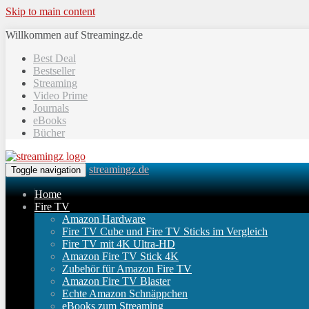
Skip to main content
Willkommen auf Streamingz.de
Best Deal
Bestseller
Streaming
Video Prime
Journals
eBooks
Bücher
streamingz.de
Toggle navigation
Home
Fire TV
Amazon Hardware
Fire TV Cube und Fire TV Sticks im Vergleich
Fire TV mit 4K Ultra-HD
Amazon Fire TV Stick 4K
Zubehör für Amazon Fire TV
Amazon Fire TV Blaster
Echte Amazon Schnäppchen
eBooks zum Streaming