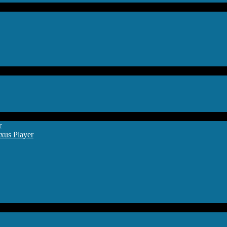
r
xus Player