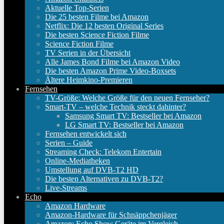
Aktuelle Top-Serien
Die 25 besten Filme bei Amazon
Netflix: Die 12 besten Original Series
Die besten Science Fiction Filme
Science Fiction Filme
TV Serien in der Übersicht
Alle James Bond Filme bei Amazon Video
Die besten Amazon Prime Video-Boxsets
Ältere Heimkino-Premieren
Fernsehen
TV-Größe: Welche Größe für den neuen Fernseher?
Smart-TV – welche Technik steckt dahinter?
Samsung Smart TV: Bestseller bei Amazon
LG Smart TV: Bestseller bei Amazon
Fernsehen entwickelt sich
Serien – Guide
Streaming Check: Telekom Entertain
Online-Mediatheken
Umstellung auf DVB-T2 HD
Die besten Alternativen zu DVB-T2?
Live-Streams
Echo
Amazon Hardware
Amazon-Hardware für Schnäppchenjäger
Amazon: Echo Show Geräte im Vergleich