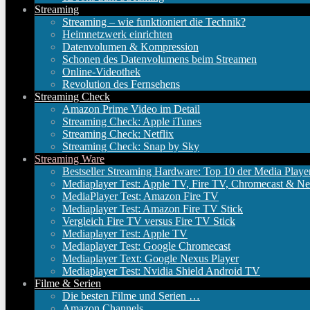
Streaming
Streaming – wie funktioniert die Technik?
Heimnetzwerk einrichten
Datenvolumen & Kompression
Schonen des Datenvolumens beim Streamen
Online-Videothek
Revolution des Fernsehens
Streaming Check
Amazon Prime Video im Detail
Streaming Check: Apple iTunes
Streaming Check: Netflix
Streaming Check: Snap by Sky
Streaming Ware
Bestseller Streaming Hardware: Top 10 der Media Playe
Mediaplayer Test: Apple TV, Fire TV, Chromecast & Ne
MediaPlayer Test: Amazon Fire TV
Mediaplayer Test: Amazon Fire TV Stick
Vergleich Fire TV versus Fire TV Stick
Mediaplayer Test: Apple TV
Mediaplayer Test: Google Chromecast
Mediaplayer Text: Google Nexus Player
Mediaplayer Test: Nvidia Shield Android TV
Filme & Serien
Die besten Filme und Serien …
Amazon Channels