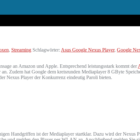
oxen
,
Streaming
Schlagwörter:
Asus Google Nexus Player
,
Google Nex
ansage an Amazon und Apple. Entsprechend leistungsstark kommt der
r an. Zudem hat Google dem kreisrunden Mediaplayer 8 GByte Speich
der Nexus Player der Konkurrenz eindeutig Paroli bieten.
enigen Handgriffen ist der Mediaplayer startklar. Dazu wird der Nexus
prache und melden den Player per WLAN an. Anschließend melden Sie s