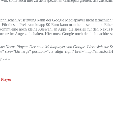
ill, sollte auch hier zu dem speziellen Gamepad greifen, das zusätzl
hnischen Ausstattung kann der Google Mediaplayer nicht tatsächlich ü
 Für diesen Preis von knapp 90 Euro kann man heute schon eine Ethe
u kommt eine noch kleine Auswahl an Apps, die speziell für den Nexus P
kurrenz im Auge zu behalten. Hier muss Google noch deutlich nachbess
sus Nexus Player: Der neue Mediaplayer von Google. Lässt sich zur Sp
size=“btn-large“ position=“cta_align_right“ href=“http://amzn.to/1
 Geräte!
 Player