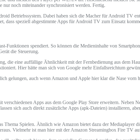
nur noch miteinander synchronisiert werden. Fertig.
roid Betriebssystem. Dabei haben sich die Macher für Android TV ent
stet, dass speziell abgestimmte Apps für Android TV zum Einsatz komm
st-Funktionen spendiert. So können die Medieninhalte von Smartphon
Gerät die Steuerung.
ng, die eine auffällige Ähnlichkeit mit der Fernbedienung aus dem Hau
tioniert. Hier hätte man sich von Google mehr Einfallsreichtum gewün
ntlich gelungen, auch wenn Amazon und Apple hier klar die Nase vorn 
 mit verschiedenen Apps aus dem Google Play Store erweitern. Neben 
ng lassen sich auch direkt zusätzliche Apps (apk-Dateien) installieren,
as Thema Spielen. Ähnlich wie Amazon bietet dazu der Mediaplayer die
eraus. Vielmehr ist man hier mit der Amazon Streamingbox Fire TV a