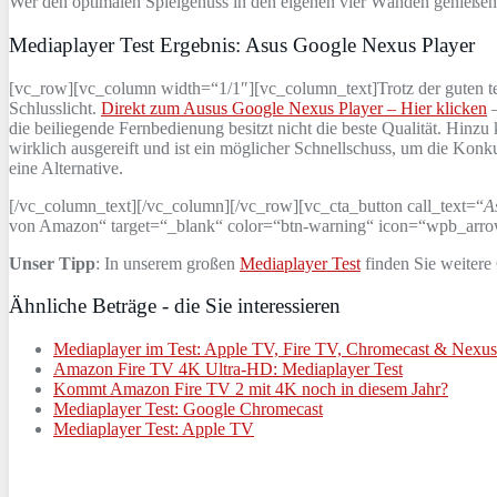
Wer den optimalen Spielgenuss in den eigenen vier Wänden genießen w
Mediaplayer Test Ergebnis: Asus Google Nexus Player
[vc_row][vc_column width=“1/1″][vc_column_text]Trotz der guten tec
Schlusslicht.
Direkt zum Ausus Google Nexus Player – Hier klicken
–
die beiliegende Fernbedienung besitzt nicht die beste Qualität. Hinz
wirklich ausgereift und ist ein möglicher Schnellschuss, um die Kon
eine Alternative.
[/vc_column_text][/vc_column][/vc_row][vc_cta_button call_text=“
A
von Amazon“ target=“_blank“ color=“btn-warning“ icon=“wpb_arrow“ 
Unser Tipp
: In unserem großen
Mediaplayer Test
finden Sie weitere
Ähnliche Beträge - die Sie interessieren
Mediaplayer im Test: Apple TV, Fire TV, Chromecast & Nexus
Amazon Fire TV 4K Ultra-HD: Mediaplayer Test
Kommt Amazon Fire TV 2 mit 4K noch in diesem Jahr?
Mediaplayer Test: Google Chromecast
Mediaplayer Test: Apple TV