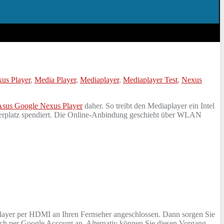
us Player
,
Media Player
,
Mediaplayer
,
Mediaplayer Test
,
Nexus
Asus Google Nexus Player
daher. So treibt den Mediaplayer ein Intel
erplatz spendiert. Die Online-Anbindung geschieht über WLAN
 Player per HDMI an Ihren Fernseher angeschlossen. Dann sorgen Sie
ich per Google Account an. Alternativ können Sie diesen Vorgang